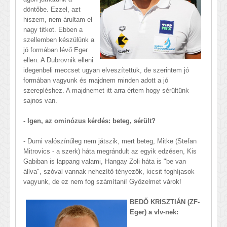
döntőbe. Ezzel, azt
hiszem, nem árultam el
nagy titkot. Ebben a
szellemben készülünk a
jó formában lévő Eger
ellen.
A Dubrovnik elleni
idegenbeli meccset ugyan elveszítettük, de szerintem jó
formában vagyunk és majdnem minden adott a jó
szerepléshez. A majdnemet itt arra értem hogy sérültünk
sajnos van.
- Igen, az ominózus kérdés: beteg, sérült?
-
Dumi valószínűleg nem játszik, mert beteg, Mitke (Stefan
Mitrovics - a szerk) háta megrándult az egyik edzésen, Kis
Gabiban is lappang valami, Hangay Zoli háta is "be van
állva", szóval vannak nehezítő tényezők, kicsit foghíjasok
vagyunk, de ez nem fog számítani! Győzelmet várok!
BEDŐ KRISZTIÁN (ZF-
Eger) a vlv-nek: