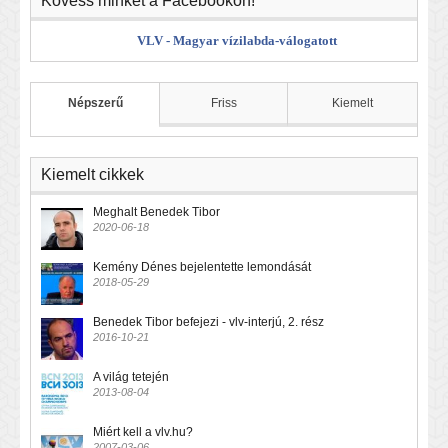
Kövess minket a Facebookon!
VLV - Magyar vízilabda-válogatott
Népszerű
Friss
Kiemelt
Kiemelt cikkek
Meghalt Benedek Tibor
2020-06-18
Kemény Dénes bejelentette lemondását
2018-05-29
Benedek Tibor befejezi - vlv-interjú, 2. rész
2016-10-21
A világ tetején
2013-08-04
Miért kell a vlv.hu?
2007-03-06