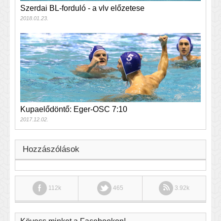
Szerdai BL-forduló - a vlv előzetese
2018.01.23.
Kupaelődöntő: Eger-OSC 7:10
2017.12.02.
Hozzászólások
112k
465
3.92k