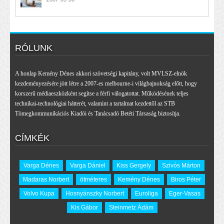
RÓLUNK
A honlap Kemény Dénes akkori szövetségi kapitány, volt MVLSZ-elnök
kezdeményezésére jött létre a 2007-es melbourne-i világbajnokság előtt, hogy
korszerű médiaeszközként segítse a férfi válogatottat. Működésének teljes
technikai-technológiai hátterét, valamint a tartalmat kezdettől az STB
Tömegkommunikációs Kiadói és Tanácsadó Betéti Társaság biztosítja.
CÍMKÉK
Varga Dénes
Varga Dániel
Kiss Gergely
Szivós Márton
Madaras Norbert
ötméteres
Kemény Dénes
Biros Péter
Volvo Kupa
Hosnyánszky Norbert
Euroliga
Eger-Vasas
Kis Gábor
Steinmetz Ádám