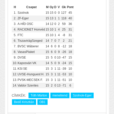
H
Csapat
M
Gy
D
V
Gk
Pont
1.
Szolnok
15
15
0
0
127
45
2.
ZF-Eger
15
13
1
1
118
40
3.
A-HÍD OSC
14
12
0
2
59
36
4.
RACIONET Honvéd
15
10
1
4
25
31
5.
FTC
15
10
1
4
-8
31
6.
TiszavirágSzeged
14
7
0
7
2
21
7.
BVSC Wáberer
14
6
0
8
-12
18
8.
VasasPlaket
15
6
0
9
-26
18
9.
DVSE
15
5
0
10
-47
15
10.
Kaposvári VK
14
5
0
9
-24
15
11.
KSI SE
15
3
1
11
-39
10
12.
UVSE-Hunguest H.
15
3
1
11
-53
10
13.
PVSK-MECSEK F.
15
3
1
11
-51
10
14.
Valdor Szentes
15
2
0
13
-71
6
CÍMKÉK:
Tóth Márton
menetrend
Szolnok-Eger
Bedő Krisztián
OB1