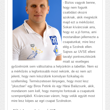
- Biztos vagyok benne,
hogy nem fogunk
csalódást okozni
azoknak, akik megnézik
majd ezt a mérkőzést.
Sokan kíváncsiak arra,
hogy ez a jó forma, ami
mostanában jellemezte a
csapatunkat, mire lesz
elég a Szolnok ellen.
Sajnos az UVSE elleni
tavalyi pontvesztésünk
miatt az esetleges
győzelmünk sem változtatna a helyünkön a tabellán. Nem ez
a mérkőzés a legfontosabb most nekünk, de ez nem azt
jelenti, hogy nem készülünk komolyan fizikailag és
szellemileg. Természetesen lényeges, hogy most lesz
"pluszban" egy Biros Petink és egy Hárai Balázsunk, akik,
mondanom sem kell, hogy mennyire fontosak a csapatunk
szempontjából. Kíváncsian várom, hogy velük együtt most
mire lesz képes az egri csapat Szolnokon.