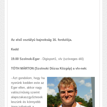
Az első osztályú bajnokság 16. fordulója.
Kedd
19.00 Szolnok-Eger
- Digisport1, vlv (szöveges élő)
TÓTH MÁRTON (Szolnoki Dózsa Közgép) a vlv-nek:
- Azt gondolom, hogy ha
nyerünk kedden este az
Eger ellen, akkor nagy
valószínűség szerint
alapszakaszgyőztesek
leszünk és könnyebb
ágon juthatunk a