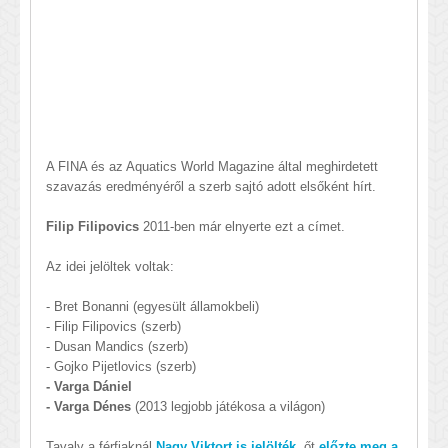
A FINA és az Aquatics World Magazine által meghirdetett
szavazás eredményéről a szerb sajtó adott elsőként hírt.
Filip Filipovics
2011-ben már elnyerte ezt a címet.
Az idei jelöltek voltak:
- Bret Bonanni (egyesült államokbeli)
- Filip Filipovics (szerb)
- Dusan Mandics (szerb)
- Gojko Pijetlovics (szerb)
- Varga Dániel
- Varga Dénes
(2013 legjobb játékosa a világon)
Tavaly a férfiaknál
Nagy Viktort is jelölték
, őt
előzte meg a