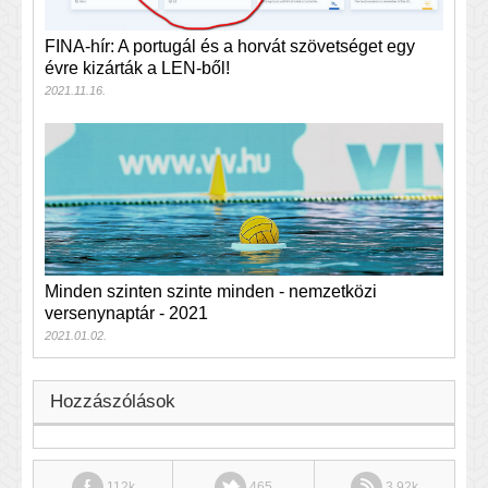
FINA-hír: A portugál és a horvát szövetséget egy
évre kizárták a LEN-ből!
2021.11.16.
Minden szinten szinte minden - nemzetközi
versenynaptár - 2021
2021.01.02.
Hozzászólások
112k
465
3.92k