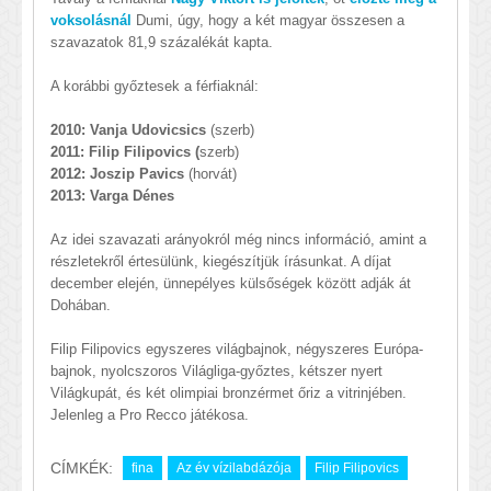
voksolásnál
Dumi, úgy, hogy a két magyar összesen a
szavazatok 81,9 százalékát kapta.
A korábbi győztesek a férfiaknál:
2010: Vanja Udovicsics
(szerb)
2011: Filip Filipovics (
szerb)
2012: Joszip Pavics
(horvát)
2013: Varga Dénes
Az idei szavazati arányokról még nincs információ, amint a
részletekről értesülünk, kiegészítjük írásunkat.
A díjat
december elején, ünnepélyes külsőségek között adják át
Dohában.
Filip
Filipovic
s egyszeres világbajnok,
négyszeres Európa-
bajnok, nyolcszoros Világliga-győztes, kétszer nyert
Világkupát, és két olimpiai bronzérmet őriz a vitrinjében.
Jelenleg a Pro Recco játékosa.
CÍMKÉK:
fina
Az év vízilabdázója
Filip Filipovics