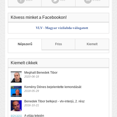
Kövess minket a Facebookon!
VLV - Magyar vízilabda-válogatott
Népszerű
Friss
Kiemelt
Kiemelt cikkek
Meghalt Benedek Tibor
2020-06-18
Kemény Dénes bejelentette lemondását
2018-05-29
Benedek Tibor befejezi - vlv-interjú, 2. rész
2016-10-21
A világ tetején