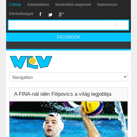
Címlap
Adatvédelem
Moderálási alapelvek
Impresszum
Elérhetőségek
FACEBOOK
A FINA-nál idén Filipovics a világ legjobbja