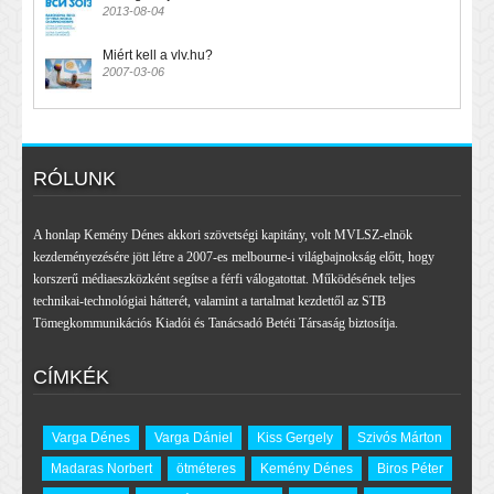
2013-08-04
Miért kell a vlv.hu?
2007-03-06
RÓLUNK
A honlap Kemény Dénes akkori szövetségi kapitány, volt MVLSZ-elnök
kezdeményezésére jött létre a 2007-es melbourne-i világbajnokság előtt, hogy
korszerű médiaeszközként segítse a férfi válogatottat. Működésének teljes
technikai-technológiai hátterét, valamint a tartalmat kezdettől az STB
Tömegkommunikációs Kiadói és Tanácsadó Betéti Társaság biztosítja.
CÍMKÉK
Varga Dénes
Varga Dániel
Kiss Gergely
Szivós Márton
Madaras Norbert
ötméteres
Kemény Dénes
Biros Péter