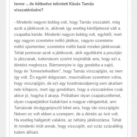
lenne -, de kétkedve tekintett Kásás Tamás
visszatérésére?
- Mindenki nagyon boldog volt, hogy Tamás visszatért, még
azok a játékosok is, akiknek így esetleg kérdőjelessé vált a
csapatba kerüle. Mindenki nagyon boldog volt, egyfelől, mert
egy nagyon szeretetre méltó játékos, nagyon szeretetre
méltó sportember, szeretetre méltó barát minden játékosnak.
Tehát pontosan azok a játékosok, akik egyébként a posztján
is játszanak, tudomásom szerint inspirálták arra, hogy ezt a
döntést meghozza. Bármennyire is úgy gondolta a sajtó,
hogy én "kimesterkedtem", hogy Tamás visszajöjjön, ez nem
így volt. Én egyért dolgoztam, maximálisan szerettem volna,
hogy visszajöjjön, de ezt egy tizedmásodpercig sem akartam
neki kifejezni, mert úgy gondoltam, hogy a visszatérése csak
akkor jó, hogyha ő akarja. Próbáltam olyan csapatszellemet,
olyan csapatjátékot kialakítani a magyar válogatottal, ami
Tamásnak étvágygerjesztő lehet arra, hogy ide visszajöjjön.
Nekem ez volt ebben a szerepem, de a döntés az övé volt.
Ha esetleg hallgatott valakire, az néhány játékostársa. Tehát
itt mindenki örült annak, hogy visszajött, ezt száz százalékig
tudom állítani.