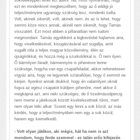
sokféleképpen lehet ezt átélni. Na, most nyilvánvaló, hogy
ezt én mindenkivel megbeszéltem, hogy az ő eddigi jó
teljesítményére ugyanúgy szükség lesz, mindenki tudta.
Volt, akinek sikerült, volt, akinek nem, és az is lehet, hogy
semmi köze nincs annak, akinél nem sikerült, hogy Tamás
visszatért. Ezt most ebben a pillanatban nem tudom
megmondani. Tamás egyébként a legkevésbé hajlamos arra,
hogy viselkedésével, kisugárzásával azt sugallja, amit
sugallt róla a teljes magyar közvélemény, élén az
újságírókkal, és hozzá még a szurkolókkal is. Ő nem ilyen.
Ő bármilyen fáradt, bármennyire is pihenésre lenne
szüksége, hogyha van egy csapatfeladat, akkor rettenetesen
vigyáz arra, hogy ne legyenek sztárallűrjei, hogy ő semmit ne
kérjen. Ilyenkor annak drukkol, hogy én valamilyen oknál
fogva az egész csapatot küldjem pihenőre, mert akkor ő
megkapná azt, ami neki szükséges, de ő tizedmásodpercig
nem merne a játékosok között kivételezettnek tűnni, mert
nem olyan lelki alkat. Szeret egy lenni a sok közül, az más
kérdés, hogy a teljesítményében nem egy a sok közül,
hanem egy kiemelkedő.
- Volt olyan játékos, aki mégis, hát ha nem is azt
mondom, hogy ferde szemmel - ez talán erős kifejezés