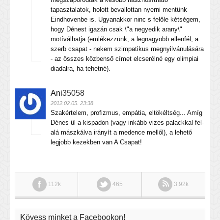
tapasztalatok, holott bevallottan nyerni mentünk
Eindhovenbe is. Ugyanakkor ninc s felőle kétségem,
hogy Dénest igazán csak \"a negyedik arany\"
motíválhatja (emlékezzünk, a legnagyobb ellenfél, a
szerb csapat - nekem szimpatikus megnyilvánulására
- az összes közbenső címet elcserélné egy olimpiai
diadalra, ha tehetné).
Ani
35058
2012.02.05. 23:38
Szakértelem, profizmus, empátia, eltökéltség... Amíg
Dénes ül a kispadon (vagy inkább vizes palackkal fel-
alá mászkálva irányít a medence mellől), a lehető
legjobb kezekben van A Csapat!
112k
465
3.92k
Kövess minket a Facebookon!