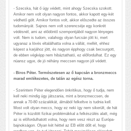
- Szecska, hát ő úgy védett, mint ahogy Szecska szokott.
Amikor nem volt olyan nagyon fontos, akkor kapott egy-két
védhető gólt. Amikor fontos volt, akkor előszedte az összes
tudományát. Sajnos nem volt szerencséje egy konkrét
védésnél, ami az elődöntő szempontjából nagyon lényeges
volt. Nem is tudom, valahogy olyan furcsán jött ki, mert
ugyanaz a lövés eltalálhatta volna a vállát, mellét, ehhez
képest a karjához jött, és nagyon épphogy csak becsurgott,
de ebben végképp nem hibáztatható, ez előfordulhat. Ez egy
nüansz ugye, de jó néhány meccsen nagyon jól védett.
- Biros Péter. Természetesen az ő kapcsán a bronzmeccs
marad emlékezetes, de talán az egész torna.
- Szerintem Péter elegendően önkritikus, hogy ő tudja, nem
kell neki mindig úgy játszania, mint a bronzmeccsen, de
annak a 70-80 százalékát, álmából felkeltve is tudnia kell.
Most volt olyan meccs, hogy ez neki így nem sikerült, de hát
Péter is küzdött fizikai problémákkal a felkészülés alatt, még
az is előfordulhatott volna, hogy nem vesz részt az Európa-
bajnokságon. Olyan két héttel az EB előtt dőlt el, hogy