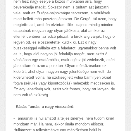
nem lesz nagy esélye a közös munkában arra, hogy
beverekedje magát. Sokszor nem is tudtam azt játszatni
vele, amit az Európa-bajnokságra terveztem, a sérülések
miatt kellett más poszton játsszon. De Gergő, túl azon, hogy
megtette azt, amit én elvártam tőle - sajnos mindig minden
csapatnak megvan egy olyan játékosa, akit amikor az
ellenfél centerén az edző játszat, a bírók alig várják, hogy ő
legyen ott, és előszeretettel küldik ki. Ezt ő nagy
büszkeséggel vállalta ezt a feladatot, ugyanakkor benne volt
az is, hogy elöl nagyon jól feltalálja magát, mert azért ő
vénájában egy csatárpólós, csak egész jól védekezik, ezért
játszattam őt azon a poszton. Olyan mérkőzéseken ez
kiderült, ahol olyan nagyon nagy jelentősége nem volt, de
kiderülhetett volna, ha szükség lett volna bármilyen oknál
fogva (sérülés vagy kipontozódás) nehezebb meccseken is.
Ez egy lehetőség volt, azért volt fontos, hogy ott legyen, de
nem volt rá szükség.
- Kásás Tamás, a nagy visszatérő.
- Tamásnak is hullámzott a teljesítménye, nem tudom kinél
mondtam már. Ha nem, akkor őnála mondom először.
Hullámzott a teljesítménye egy mérkőzésen belül is,