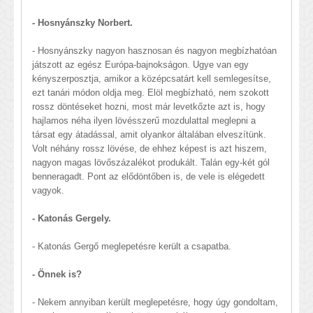
- Hosnyánszky Norbert.
- Hosnyánszky nagyon hasznosan és nagyon megbízhatóan
játszott az egész Európa-bajnokságon. Ugye van egy
kényszerposztja, amikor a középcsatárt kell semlegesítse,
ezt tanári módon oldja meg. Elöl megbízható, nem szokott
rossz döntéseket hozni, most már levetkőzte azt is, hogy
hajlamos néha ilyen lövésszerű mozdulattal meglepni a
társat egy átadással, amit olyankor általában elveszítünk.
Volt néhány rossz lövése, de ehhez képest is azt hiszem,
nagyon magas lövőszázalékot produkált. Talán egy-két gól
benneragadt. Pont az elődöntőben is, de vele is elégedett
vagyok.
- Katonás Gergely.
- Katonás Gergő meglepetésre került a csapatba.
- Önnek is?
- Nekem annyiban került meglepetésre, hogy úgy gondoltam,