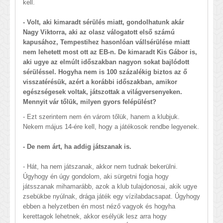
kell.
- Volt, aki kimaradt sérülés miatt, gondolhatunk akár
Nagy Viktorra, aki az olasz válogatott első számú
kapusához, Tempestihez hasonlóan vállsérülése miatt
nem lehetett most ott az EB-n. De kimaradt Kis Gábor is,
aki ugye az elmúlt időszakban nagyon sokat bajlódott
sérüléssel. Hogyha nem is 100 százalékig biztos az ő
visszatérésük, azért a korábbi időszakban, amikor
egészségesek voltak, játszottak a világversenyeken.
Mennyit vár tőlük, milyen gyors felépülést?
- Ezt szerintem nem én várom tőlük, hanem a klubjuk.
Nekem május 14-ére kell, hogy a játékosok rendbe legyenek.
- De nem árt, ha addig játszanak is.
- Hát, ha nem játszanak, akkor nem tudnak bekerülni.
Úgyhogy én úgy gondolom, aki sürgetni fogja hogy
játsszanak mihamarább, azok a klub tulajdonosai, akik ugye
zsebükbe nyúlnak, drága játék egy vízilabdacsapat. Úgyhogy
ebben a helyzetben én most néző vagyok és hogyha
kerettagok lehetnek, akkor esélyük lesz arra hogy