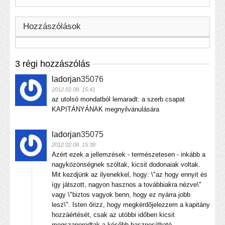
Hozzászólások
3 régi hozzászólás
ladorjan
35076
2012.02.08. 15:41
az utolsó mondatból lemaradt: a szerb csapat
KAPITÁNYÁNAK megnyilvánulására
ladorjan
35075
2012.02.08. 15:38
Azért ezek a jellemzések - természetesen - inkább a
nagyközönségnek szóltak, kicsit dodonaiak voltak.
Mit kezdjünk az ilyenekkel, hogy: \"az hogy ennyit és
így játszott, nagyon hasznos a továbbiakra nézve\"
vagy \"biztos vagyok benn, hogy ez nyárra jobb
lesz\". Isten őrizz, hogy megkérdőjelezzem a kapitány
hozzáértését, csak az utóbbi időben kicsit
megszaporodtak a később hasznosítható