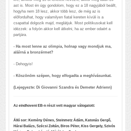
ast is. Most én úgy gondolom, hogy ez a 18 nagyjából beállt,
hogyha nem 18 lesz, akkor több lesz, de még az is
előfordulhat, hogy valamilyen fiatal kereten kívüli is a
csapattal dolgozik majd, meglátjuk. Most politikusokat kell
idézzek: a folyón akkor kell átkelni, ha az ember odaért a
partjára.
- Ha most lenne az olimpia, holnap vagy mondjuk ma,
aláírná a bronzérmet?
- Dehogyis!
- Köszönöm szépen, hogy elfogadta a meghívásunkat.
(Lejegyezte: Di Giovanni Szandra és Demeter Adrienn)
Az eindhoveni EB-n részt vett magyar válogatott:
Álló sor: Kemény Dénes, Steinmetz Ádám, Katonás Gergő,
Hárai Balázs, Szécsi Zoltán, Biros Péter, Kiss Gergely, Szivós