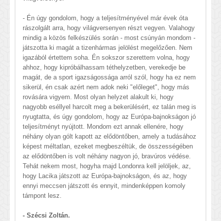
- Én úgy gondolom, hogy a teljesítményével már évek óta
rászolgált arra, hogy világversenyen részt vegyen. Valahogy
mindig a közös felkészülés során - most csúnyán mondom -
játszotta ki magát a tizenhármas jelölést megelőzően. Nem
igazából értettem soha. Én sokszor szerettem volna, hogy
ahhoz, hogy kipróbálhassam téthelyzetben, verekedje be
magát, de a sport igazságossága arról szól, hogy ha ez nem
sikerül, én csak azért nem adok neki "előleget", hogy más
rovására vigyem. Most olyan helyzet alakult ki, hogy
nagyobb eséllyel harcolt meg a bekerülésért, ez talán meg is
nyugtatta, és úgy gondolom, hogy az Európa-bajnokságon jó
teljesítményt nyújtott. Mondom ezt annak ellenére, hogy
néhány olyan gólt kapott az elődöntőben, amely a tudásához
képest méltatlan, ezeket megbeszéltük, de összességében
az elődöntőben is volt néhány nagyon jó, bravúros védése.
Tehát nekem most, hogyha majd Londonra kell jelöljek, az,
hogy Lacika játszott az Európa-bajnokságon, és az, hogy
ennyi meccsen játszott és ennyit, mindenképpen komoly
támpont lesz.
- Szécsi Zoltán.