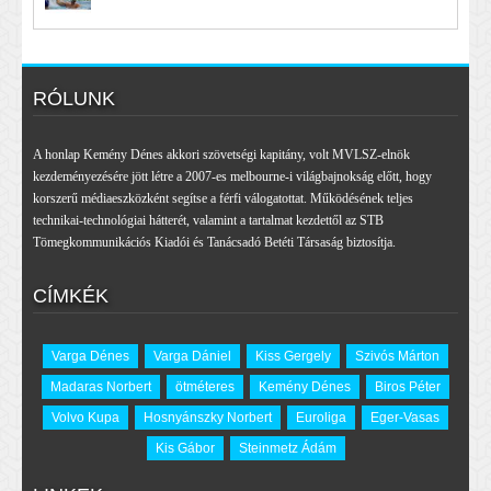
RÓLUNK
A honlap Kemény Dénes akkori szövetségi kapitány, volt MVLSZ-elnök
kezdeményezésére jött létre a 2007-es melbourne-i világbajnokság előtt, hogy
korszerű médiaeszközként segítse a férfi válogatottat. Működésének teljes
technikai-technológiai hátterét, valamint a tartalmat kezdettől az STB
Tömegkommunikációs Kiadói és Tanácsadó Betéti Társaság biztosítja.
CÍMKÉK
Varga Dénes
Varga Dániel
Kiss Gergely
Szivós Márton
Madaras Norbert
ötméteres
Kemény Dénes
Biros Péter
Volvo Kupa
Hosnyánszky Norbert
Euroliga
Eger-Vasas
Kis Gábor
Steinmetz Ádám