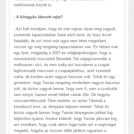
mérkőzések között is.
- A kihagyás látszott rajta?
- Azt kell mondjam, hogy én már sajnos olyan öreg vagyok,
szeretnék tapasztalatlan fiatal edző lenni, és húsz évvel
fiatalabb, de ezt most már ugye nem lehet megoldani,
viszont így meg rengeteg tapasztalatom van. Én láttam már
egy ilyet, mégpedig a 2007-es világbajnokságon, hogy a
messiásként visszatérő Benedek Tibi végigszenvedte a
melbourne-i vb-t, és nem tudta azt hozzátenni a csapat
legfontosabb meccsein a csapatjátékhoz, amit szeretett
volna, de közben azért nagyon hasznos volt. Tehát én úgy
gondolom, hogy Tamás rengeteg mindenben nagyon hasznos
volt, de biztos vagyok benne, hogy sem ő, sem a szurkolók
nem ennyit, hanem ennél többet vártak tőle. De hogyha
visszaemlékszünk Tibor esetére, ez aztán Tibornál a
következő évre, az olimpiára teljesen beérett. Tehát én
biztos vagyok benne, hogy Tamás lényegesen jobbat fog
teljesíteni nyáron. Amikor kiderült, hogy Tamás játszani fog,
azt mondtam, hogy csak akkor fogja tudni azt a segítséget
megadni, hogyha az összes többi játékos ugyanazt a