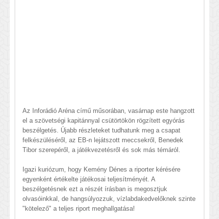
Az Inforádió Aréna című műsorában, vasárnap este hangzott
el a szövetségi kapitánnyal csütörtökön rögzített egyórás
beszélgetés. Újabb részleteket tudhatunk meg a csapat
felkészüléséről, az EB-n lejátszott meccsekről, Benedek
Tibor szerepéről, a játékvezetésről és sok más témáról.
Igazi kuriózum, hogy Kemény Dénes a riporter kérésére
egyenként értékelte játékosai teljesítményét. A
beszélgetésnek ezt a részét írásban is megosztjuk
olvasóinkkal, de hangsúlyozzuk, vízlabdakedvelőknek szinte
"kötelező" a teljes riport meghallgatása!