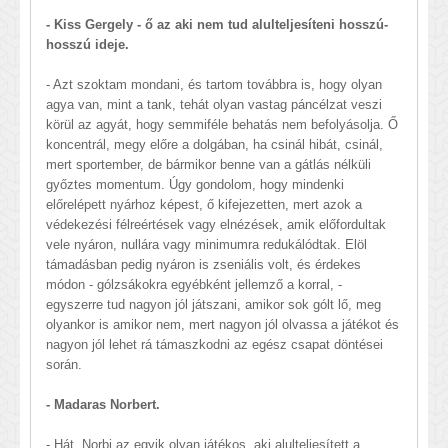
- Kiss Gergely - ő az aki nem tud alulteljesíteni hosszú-
hosszú ideje.
- Azt szoktam mondani, és tartom továbbra is, hogy olyan
agya van, mint a tank, tehát olyan vastag páncélzat veszi
körül az agyát, hogy semmiféle behatás nem befolyásolja. Ő
koncentrál, megy előre a dolgában, ha csinál hibát, csinál,
mert sportember, de bármikor benne van a gátlás nélküli
győztes momentum. Úgy gondolom, hogy mindenki
előrelépett nyárhoz képest, ő kifejezetten, mert azok a
védekezési félreértések vagy elnézések, amik előfordultak
vele nyáron, nullára vagy minimumra redukálódtak. Elöl
támadásban pedig nyáron is zseniális volt, és érdekes
módon - gólzsákokra egyébként jellemző a korral, -
egyszerre tud nagyon jól játszani, amikor sok gólt lő, meg
olyankor is amikor nem, mert nagyon jól olvassa a játékot és
nagyon jól lehet rá támaszkodni az egész csapat döntései
során.
- Madaras Norbert.
- Hát, Norbi az egyik olyan játékos, aki alulteljesített a