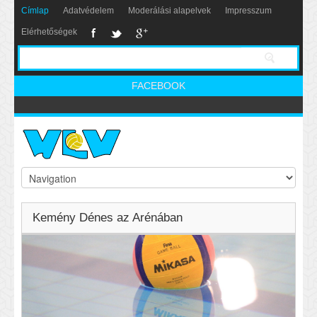
Címlap
Adatvédelem
Moderálási alapelvek
Impresszum
Elérhetőségek
FACEBOOK
Kemény Dénes az Arénában