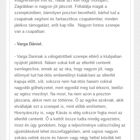
világversenye volt ez, habár azt kell hogy mondjam,
Zágrábban is nagyon jól játszott. Föltalálja magát a
szerepkörében, bármilyen poszton bevethető, bárhol tud a
csapatnak segíteni és fantasztikus csapatember, minden
játékos támogatást, erőt kap tőle. Nagyon fontos szerepe
van a csapatban.
- Varga Dániel.
- Varga Daninak a válogatottbeli szerepe eltérő a klubjaiban
nyújtott játéktól. Nálam sokat kell az ellenfél centerét
semlegesítse, ennek az az oka, hogy nagyon jól, nagy
előnnyel tud hat-ötös emberelőnyt kialakítani az ellenfél
kapuja előtt, sőt, sokszor nem hat-ötös hanem sokkal
nagyobb gólhelyzetet, mert egyedül meg tud érkezni, leelőzi
az egész mezőnyt. Na most, ha nem azon a poszton
játszana, akkor nem ez történne. Ő az egyike azoknak, akik
elvállalják ezt a szerepet is, mint előbb említettem,
Hosnyánszky is, vagy Kásás is elég sokszor fogta most az
ellenfél centerét. Ő a kettőt össze tudta mindig egyeztetni,
most én úgy gondolom, hogy a teljesítménye valószínűleg az
ujjsérülésével lehet összefüggésben, amit sajnos nagyon
sokára vettek észre és három vagy négy héttel később lett