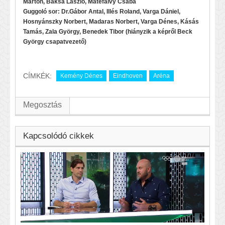
Márton, Baksa László, Mátéfalvy Csaba
Guggoló sor: Dr.Gábor Antal, Illés Roland, Varga Dániel,
Hosnyánszky Norbert, Madaras Norbert, Varga Dénes, Kásás
Tamás, Zala György, Benedek Tibor (hiányzik a képről Beck
György csapatvezető)
CÍMKÉK:
Kemény Dénes
Eindhoven
Aréna
Megosztás
Kapcsolódó cikkek