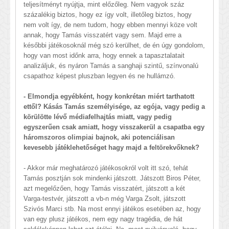
teljesítményt nyújtja, mint előzőleg. Nem vagyok száz
százalékig biztos, hogy ez így volt, illetőleg biztos, hogy
nem volt így, de nem tudom, hogy ebben mennyi köze volt
annak, hogy Tamás visszatért vagy sem. Majd erre a
későbbi játékosoknál még szó kerülhet, de én úgy gondolom,
hogy van most időnk arra, hogy ennek a tapasztalatait
analizáljuk, és nyáron Tamás a sanghaji szintű, színvonalú
csapathoz képest pluszban legyen és ne hullámzó.
- Elmondja egyébként, hogy konkrétan miért tarthatott
ettől? Kásás Tamás személyisége, az egója, vagy pedig a
körülötte lévő médiafelhajtás miatt, vagy pedig
egyszerűen csak amiatt, hogy visszakerül a csapatba egy
háromszoros olimpiai bajnok, aki potenciálisan
kevesebb játéklehetőséget hagy majd a feltörekvőknek?
- Akkor már meghatározó játékosokról volt itt szó, tehát
Tamás posztján sok mindenki játszott. Játszott Biros Péter,
azt megelőzően, hogy Tamás visszatért, játszott a két
Varga-testvér, játszott a vb-n még Varga Zsolt, játszott
Szivós Marci stb. Na most ennyi játékos esetében az, hogy
van egy plusz játékos, nem egy nagy tragédia, de hát