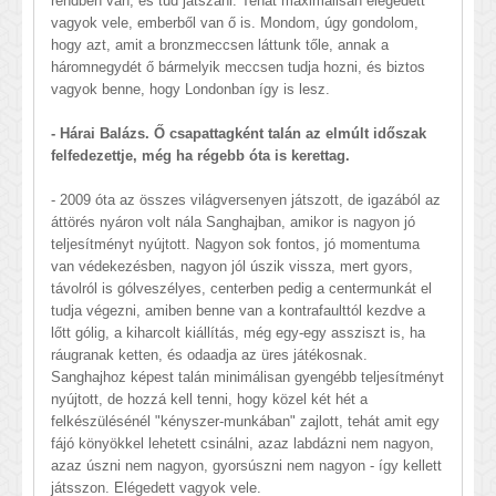
rendben van, és tud játszani. Tehát maximálisan elégedett
vagyok vele, emberből van ő is. Mondom, úgy gondolom,
hogy azt, amit a bronzmeccsen láttunk tőle, annak a
háromnegydét ő bármelyik meccsen tudja hozni, és biztos
vagyok benne, hogy Londonban így is lesz.
- Hárai Balázs. Ő csapattagként talán az elmúlt időszak
felfedezettje, még ha régebb óta is kerettag.
- 2009 óta az összes világversenyen játszott, de igazából az
áttörés nyáron volt nála Sanghajban, amikor is nagyon jó
teljesítményt nyújtott. Nagyon sok fontos, jó momentuma
van védekezésben, nagyon jól úszik vissza, mert gyors,
távolról is gólveszélyes, centerben pedig a centermunkát el
tudja végezni, amiben benne van a kontrafaulttól kezdve a
lőtt gólig, a kiharcolt kiállítás, még egy-egy assziszt is, ha
ráugranak ketten, és odaadja az üres játékosnak.
Sanghajhoz képest talán minimálisan gyengébb teljesítményt
nyújtott, de hozzá kell tenni, hogy közel két hét a
felkészülésénél "kényszer-munkában" zajlott, tehát amit egy
fájó könyökkel lehetett csinálni, azaz labdázni nem nagyon,
azaz úszni nem nagyon, gyorsúszni nem nagyon - így kellett
játsszon. Elégedett vagyok vele.