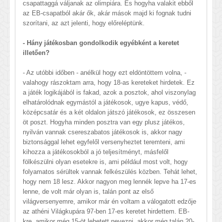
csapattaggá váljanak az olimpiára. És hogyha valakit ebből
az EB-csapatból akár ők, akár mások majd ki fognak tudni
szorítani, az azt jelenti, hogy előreléptünk.
- Hány játékosban gondolkodik egyébként a keretet
illetően?
- Az utóbbi időben - anélkül hogy ezt eldöntöttem volna, -
valahogy rászoktam arra, hogy 18-as kereteket hirdetek. Ez
a játék logikájából is fakad, azok a posztok, ahol viszonylag
elhatárolódnak egymástól a játékosok, ugye kapus, védő,
középcsatár és a két oldalon játszó játékosok, ez összesen
öt poszt. Hogyha minden posztra van egy plusz játékos,
nyilván vannak csereszabatos játékosok is, akkor nagy
biztonsággal lehet egyfelől versenyheztet teremteni, ami
kihozza a játékosokból a jó teljesítményt, másfelől
fölkészülni olyan esetekre is, ami például most volt, hogy
folyamatos sérültek vannak felkészülés közben. Tehát lehet,
hogy nem 18 lesz. Akkor nagyon meg lennék lepve ha 17-es
lenne, de volt már olyan is, talán pont az első
világversenyemre, amikor már én voltam a válogatott edzője
az athéni Világkupára 97-ben 17-es keretet hirdettem. EB-
kre, amikor még 15-öt lehetett nevezni, akkor még talán 20-