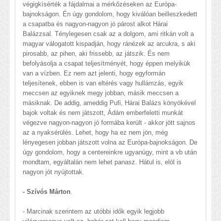
végigkísérték a fájdalmai a mérkőzéseken az Európa-
bajnokságon. Én úgy gondolom, hogy kiválóan beilleszkedett
a csapatba és nagyon-nagyon jó párost alkot Hárai
Balázzsal. Ténylegesen csak az a dolgom, ami ritkán volt a
magyar válogatott kispadján, hogy ránézek az arcukra, s aki
pirosabb, az pihen, aki frissebb, az játszik. És nem
befolyásolja a csapat teljesítményét, hogy éppen melyikük
van a vízben. Ez nem azt jelenti, hogy egyformán
teljesítenek, ebben is van eltérés vagy hullámzás, egyik
meccsen az egyiknek megy jobban, másik meccsen a
másiknak. De addig, ameddig Pufi, Hárai Balázs könyökével
bajok voltak és nem játszott, Ádám emberfeletti munkát
végezve nagyon-nagyon jó formába került - akkor jött sajnos
az a nyaksérülés. Lehet, hogy ha ez nem jön, még
lényegesen jobban játszott volna az Európa-bajnokságon. De
úgy gondolom, hogy a centereinkre ugyanúgy, mint a vb után
mondtam, egyáltalán nem lehet panasz. Hátul is, elöl is
nagyon jót nyújtottak.
- Szívós Márton
.
- Marcinak szerintem az utóbbi idők egyik legjobb