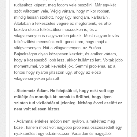
tudásához képest, meg fogom vele beszélni. Már egy-két
szót váltottam vele. Végig vártam, hogy mikor robban,
mindig lassan szokott, hogy úgy mondjam, karburálni.
Általában a felkészülés végére ez megtörténik, és attól
kezdve utolsó felkészülési meccseken is, és a
világversenyen is nagyszerűen játszik. Most nagyon kevés
felkészülési meccsünk volt, gondoltam, hogy majd a
világversenyen. Hát a világversenyen, az Európa
Bajnokságon olyan közepesen kezdett, és amikor vártam,
hogy a közepesből jobb lesz, akkor hullámzó lett. Voltak jobb
momentumai, voltak kevésbé jók. Semmi probléma, az a
fontos hogy nyáron játsszon úgy, ahogy az előző
világversenyeken játszott.
- Steinmetz Ádám. Ne felejtsük el, hogy neki volt egy
műtétje és mondjuk ki: annak is örülhet, hogy ilyen
szinten tud vízilabdázni jelenleg. Néhány évvel ezelőtt ez
nem volt teljesen biztos.
- Ádámmal érdekes módon nem nyáron, a műtéthez még
közel, hanem most volt nagyobb probléma összeszedett egy
nyaksérülést egy edzőmeccsen Varasdon és nagyjából