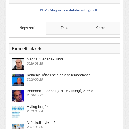
VLV - Magyar vízilabda-válogatott
Népszerű
Friss
Kiemelt
Kiemelt cikkek
Meghalt Benedek Tibor
2020-06-18
Kemény Dénes bejelentette lemondását
2018-05-29
Benedek Tibor befejezi - vlv-interjú, 2. rész
2016-10-21
A világ tetején
2013-08-04
Miért kell a vlv.hu?
2007-03-06