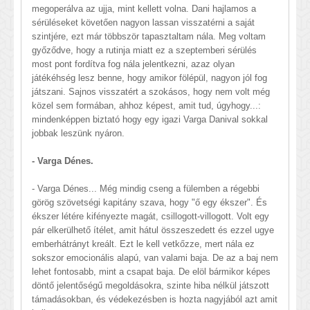
megoperálva az ujja, mint kellett volna. Dani hajlamos a
sérüléseket követően nagyon lassan visszatérni a saját
szintjére, ezt már többször tapasztaltam nála. Meg voltam
győződve, hogy a rutinja miatt ez a szeptemberi sérülés
most pont fordítva fog nála jelentkezni, azaz olyan
játékéhség lesz benne, hogy amikor fölépül, nagyon jól fog
játszani. Sajnos visszatért a szokásos, hogy nem volt még
közel sem formában, ahhoz képest, amit tud, úgyhogy...:
mindenképpen biztató hogy egy igazi Varga Danival sokkal
jobbak leszünk nyáron.
- Varga Dénes.
- Varga Dénes... Még mindig cseng a fülemben a régebbi
görög szövetségi kapitány szava, hogy "ő egy ékszer". És
ékszer létére kifényezte magát, csillogott-villogott. Volt egy
pár elkerülhető ítélet, amit hátul összeszedett és ezzel ugye
emberhátrányt kreált. Ezt le kell vetkőzze, mert nála ez
sokszor emocionális alapú, van valami baja. De az a baj nem
lehet fontosabb, mint a csapat baja. De elöl bármikor képes
döntő jelentőségű megoldásokra, szinte hiba nélkül játszott
támadásokban, és védekezésben is hozta nagyjából azt amit