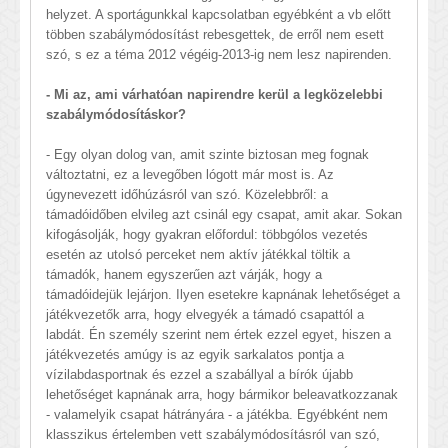
helyzet. A sportágunkkal kapcsolatban egyébként a vb előtt
többen szabálymódosítást rebesgettek, de erről nem esett
szó, s ez a téma 2012 végéig-2013-ig nem lesz napirenden.
- Mi az, ami várhatóan napirendre kerül a legközelebbi
szabálymódosításkor?
- Egy olyan dolog van, amit szinte biztosan meg fognak
változtatni, ez a levegőben lógott már most is. Az
úgynevezett időhúzásról van szó. Közelebbről: a
támadóidőben elvileg azt csinál egy csapat, amit akar. Sokan
kifogásolják, hogy gyakran előfordul: többgólos vezetés
esetén az utolsó perceket nem aktív játékkal töltik a
támadók, hanem egyszerűen azt várják, hogy a
támadóidejük lejárjon. Ilyen esetekre kapnának lehetőséget a
játékvezetők arra, hogy elvegyék a támadó csapattól a
labdát. Én személy szerint nem értek ezzel egyet, hiszen a
játékvezetés amúgy is az egyik sarkalatos pontja a
vízilabdasportnak és ezzel a szabállyal a bírók újabb
lehetőséget kapnának arra, hogy bármikor beleavatkozzanak
- valamelyik csapat hátrányára - a játékba. Egyébként nem
klasszikus értelemben vett szabálymódosításról van szó,