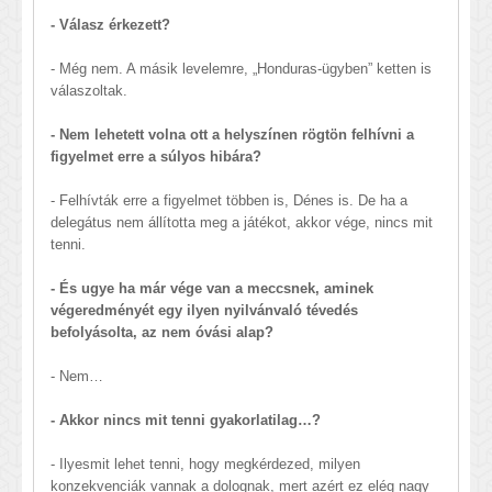
- Válasz érkezett?
- Még nem. A másik levelemre, „Honduras-ügyben” ketten is
válaszoltak.
- Nem lehetett volna ott a helyszínen rögtön felhívni a
figyelmet erre a súlyos hibára?
- Felhívták erre a figyelmet többen is, Dénes is. De ha a
delegátus nem állította meg a játékot, akkor vége, nincs mit
tenni.
- És ugye ha már vége van a meccsnek, aminek
végeredményét egy ilyen nyilvánvaló tévedés
befolyásolta, az nem óvási alap?
- Nem…
- Akkor nincs mit tenni gyakorlatilag…?
- Ilyesmit lehet tenni, hogy megkérdezed, milyen
konzekvenciák vannak a dolognak, mert azért ez elég nagy