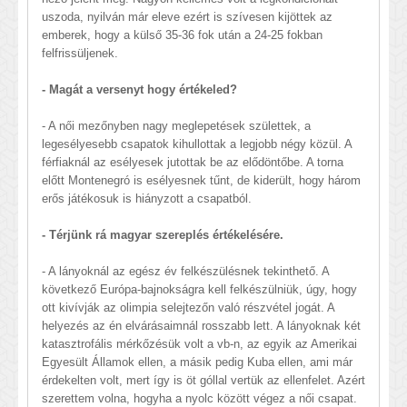
uszoda, nyilván már eleve ezért is szívesen kijöttek az
emberek, hogy a külső 35-36 fok után a 24-25 fokban
felfrissüljenek.
- Magát a versenyt hogy értékeled?
- A női mezőnyben nagy meglepetések születtek, a
legesélyesebb csapatok kihullottak a legjobb négy közül. A
férfiaknál az esélyesek jutottak be az elődöntőbe. A torna
előtt Montenegró is esélyesnek tűnt, de kiderült, hogy három
erős játékosuk is hiányzott a csapatból.
- Térjünk rá magyar szereplés értékelésére.
- A lányoknál az egész év felkészülésnek tekinthető. A
következő Európa-bajnokságra kell felkészülniük, úgy, hogy
ott kivívják az olimpia selejtezőn való részvétel jogát. A
helyezés az én elvárásaimnál rosszabb lett. A lányoknak két
katasztrofális mérkőzésük volt a vb-n, az egyik az Amerikai
Egyesült Államok ellen, a másik pedig Kuba ellen, ami már
érdekelten volt, mert így is öt góllal vertük az ellenfelet. Azért
szerettem volna, hogyha a nyolc között végez a női csapat.