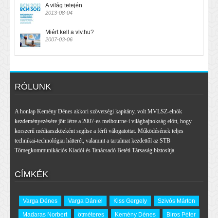
A világ tetején
2013-08-04
Miért kell a vlv.hu?
2007-03-06
RÓLUNK
A honlap Kemény Dénes akkori szövetségi kapitány, volt MVLSZ-elnök
kezdeményezésére jött létre a 2007-es melbourne-i világbajnokság előtt, hogy
korszerű médiaeszközként segítse a férfi válogatottat. Működésének teljes
technikai-technológiai hátterét, valamint a tartalmat kezdettől az STB
Tömegkommunikációs Kiadói és Tanácsadó Betéti Társaság biztosítja.
CÍMKÉK
Varga Dénes
Varga Dániel
Kiss Gergely
Szivós Márton
Madaras Norbert
ötméteres
Kemény Dénes
Biros Péter