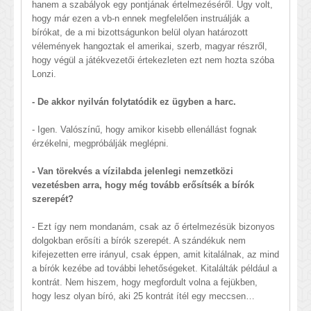
hanem a szabályok egy pontjának értelmezéséről. Úgy volt,
hogy már ezen a vb-n ennek megfelelően instruálják a
bírókat, de a mi bizottságunkon belül olyan határozott
vélemények hangoztak el amerikai, szerb, magyar részről,
hogy végül a játékvezetői értekezleten ezt nem hozta szóba
Lonzi.
- De akkor nyilván folytatódik ez ügyben a harc.
- Igen. Valószínű, hogy amikor kisebb ellenállást fognak
érzékelni, megpróbálják meglépni.
- Van törekvés a vízilabda jelenlegi nemzetközi
vezetésben arra, hogy még tovább erősítsék a bírók
szerepét?
- Ezt így nem mondanám, csak az ő értelmezésük bizonyos
dolgokban erősíti a bírók szerepét. A szándékuk nem
kifejezetten erre irányul, csak éppen, amit kitalálnak, az mind
a bírók kezébe ad további lehetőségeket. Kitalálták például a
kontrát. Nem hiszem, hogy megfordult volna a fejükben,
hogy lesz olyan bíró, aki 25 kontrát ítél egy meccsen…