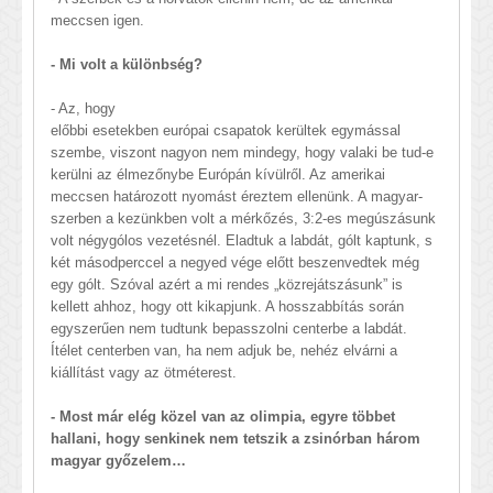
meccsen igen.
- Mi volt a különbség?
- Az, hogy
előbbi esetekben európai csapatok kerültek egymással
szembe, viszont nagyon nem mindegy, hogy valaki be tud-e
kerülni az élmezőnybe Európán kívülről. Az amerikai
meccsen határozott nyomást éreztem ellenünk. A magyar-
szerben a kezünkben volt a mérkőzés, 3:2-es megúszásunk
volt négygólos vezetésnél. Eladtuk a labdát, gólt kaptunk, s
két másodperccel a negyed vége előtt beszenvedtek még
egy gólt. Szóval azért a mi rendes „közrejátszásunk” is
kellett ahhoz, hogy ott kikapjunk. A hosszabbítás során
egyszerűen nem tudtunk bepasszolni centerbe a labdát.
Ítélet centerben van, ha nem adjuk be, nehéz elvárni a
kiállítást vagy az ötméterest.
- Most már elég közel van az olimpia, egyre többet
hallani, hogy senkinek nem tetszik a zsinórban három
magyar győzelem…