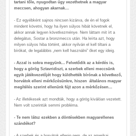
tartani tőle, nyugodtan úgy vezethetnek a magyar
meccsen, ahogyan akarnak…
- Ez egyébként sajnos nincsen kizárva, de én el fogok
mindent követni, hogy ha ilyen súlyos hibát követnek el,
akkor annak legyen következménye. Nem láttam mit írt a
delegátus, Sostar a bronzmeccs után. Ha leírta azt, hogy
milyen súlyos hiba történt, akkor nyilván el kell tiltani a
bírókat, de legalábbis „nem kell használni” őket egy ideig.
- Azzal is sokra megyünk... Felvetődik az a kérdés is,
hogy a görög Sztavridiszt, a szerbek elleni meccsünk
egyik játékvezetőjét hogy küldhették bírónak a következő,
horvátok elleni mérkőzésünkre, hiszen általános magyar
megítélés szerint ellenünk fújt azon a mérkőzésen…
- Az illetékesek azt mondták, hogy a görög kiválóan vezetett.
Nem volt szerintük semmi probléma.
- Te nem látsz ezekben a döntésekben magyarellenes
szándékot?
- A szerbek és a horvátok ellenin nem, de az amerikai