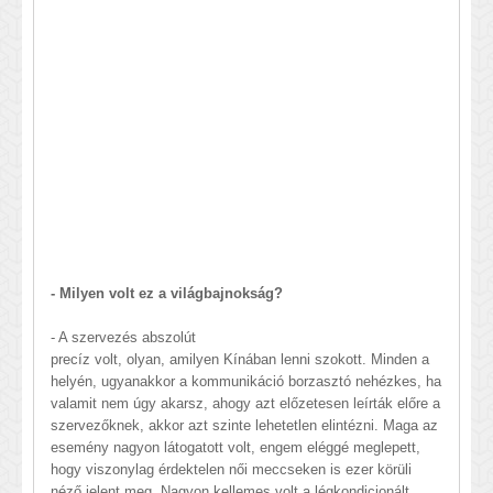
- Milyen volt ez a világbajnokság?
- A szervezés abszolút
precíz volt, olyan, amilyen Kínában lenni szokott. Minden a
helyén, ugyanakkor a kommunikáció borzasztó nehézkes, ha
valamit nem úgy akarsz, ahogy azt előzetesen leírták előre a
szervezőknek, akkor azt szinte lehetetlen elintézni. Maga az
esemény nagyon látogatott volt, engem eléggé meglepett,
hogy viszonylag érdektelen női meccseken is ezer körüli
néző jelent meg. Nagyon kellemes volt a légkondicionált