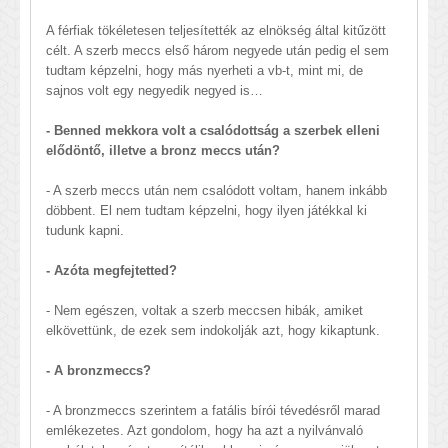
A férfiak tökéletesen teljesítették az elnökség által kitűzött
célt. A szerb meccs első három negyede után pedig el sem
tudtam képzelni, hogy más nyerheti a vb-t, mint mi, de
sajnos volt egy negyedik negyed is…
- Benned mekkora volt a csalódottság a szerbek elleni
elődöntő, illetve a bronz meccs után?
- A szerb meccs után nem csalódott voltam, hanem inkább
döbbent. El nem tudtam képzelni, hogy ilyen játékkal ki
tudunk kapni.
- Azóta megfejtetted?
- Nem egészen, voltak a szerb meccsen hibák, amiket
elkövettünk, de ezek sem indokolják azt, hogy kikaptunk.
- A bronzmeccs?
- A bronzmeccs szerintem a fatális bírói tévedésről marad
emlékezetes. Azt gondolom, hogy ha azt a nyilvánvaló