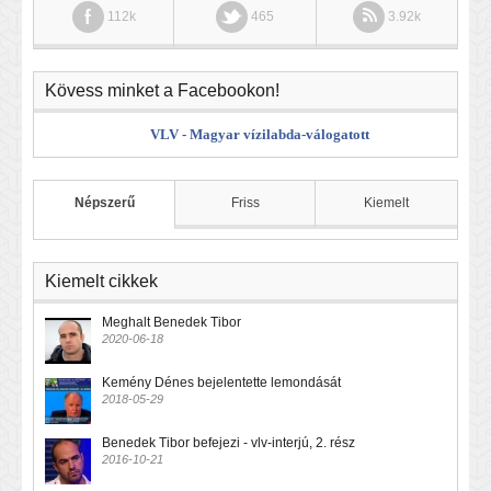
112k
465
3.92k
Kövess minket a Facebookon!
VLV - Magyar vízilabda-válogatott
Népszerű
Friss
Kiemelt
Kiemelt cikkek
Meghalt Benedek Tibor
2020-06-18
Kemény Dénes bejelentette lemondását
2018-05-29
Benedek Tibor befejezi - vlv-interjú, 2. rész
2016-10-21