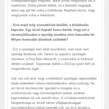
szabálytalanságot megítélik, akkor simán megnyerjük azt a
mérkőzést. Előtte jöttünk felfelé, ha a büntetőt megadják,
akkor egy gól lett volna a különbség. Majdnem biztos, hogy
megnyertük volna a mérkőzést.
- Erre majd még visszatérünk később, a bíráskodás
kapcsán. Egy kicsit foglald össze kérlek, hogy ezt a
versenyidőszakot a sportág vezetése mire használta fel.
Milyen fontosabb döntések születtek?
- Ezt a sportágra nem lehet leszűkíteni, mert ezek nem
sportági döntések volt, hanem az aqautics sportágak
vezetése, a Fina Büro ülésezett, s számunkra is kedvező
döntés született: Sopronnak ítélték a 2013-as junior férfi vb
megrendezési jogát.
Sok vita volt arról, hogy a különböző sportágak népszerűbbé
tétele érdekében milyen intézkedésekre volna szükség. Ha
ezt kicsit részletezzük: igazából a műugrás és a
szinkronúszás nagy közönségsikert aratott, ezekkel
kapcsolatban túl sok teendő nincs. A vízilabda-mérkőzések
látogatottsága az elmúlt három világbajnoksággal
összehasonlítva sokkal nagyobb volt, így itt is biztató a