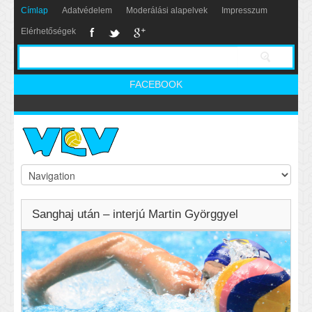
Címlap
Adatvédelem
Moderálási alapelvek
Impresszum
Elérhetőségek
FACEBOOK
Sanghaj után – interjú Martin Györggyel