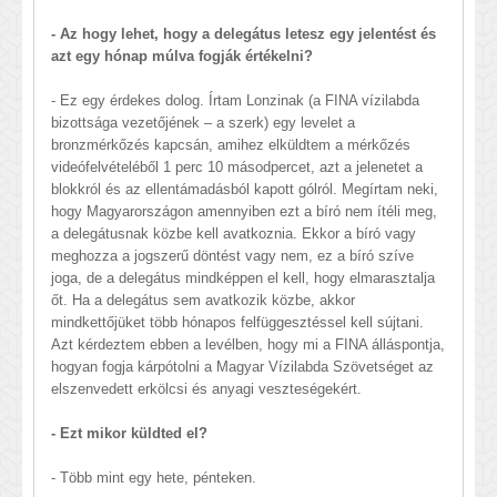
- Az hogy lehet, hogy a delegátus letesz egy jelentést és
azt egy hónap múlva fogják értékelni?
- Ez egy érdekes dolog. Írtam Lonzinak (a FINA vízilabda
bizottsága vezetőjének – a szerk) egy levelet a
bronzmérkőzés kapcsán, amihez elküldtem a mérkőzés
videófelvételéből 1 perc 10 másodpercet, azt a jelenetet a
blokkról és az ellentámadásból kapott gólról. Megírtam neki,
hogy Magyarországon amennyiben ezt a bíró nem ítéli meg,
a delegátusnak közbe kell avatkoznia. Ekkor a bíró vagy
meghozza a jogszerű döntést vagy nem, ez a bíró szíve
joga, de a delegátus mindképpen el kell, hogy elmarasztalja
őt. Ha a delegátus sem avatkozik közbe, akkor
mindkettőjüket több hónapos felfüggesztéssel kell sújtani.
Azt kérdeztem ebben a levélben, hogy mi a FINA álláspontja,
hogyan fogja kárpótolni a Magyar Vízilabda Szövetséget az
elszenvedett erkölcsi és anyagi veszteségekért.
- Ezt mikor küldted el?
- Több mint egy hete, pénteken.