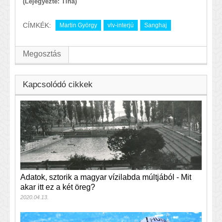
(Lejegyezte: Tina)
CÍMKÉK:
Martin György
vlv-interjú
Sanghaj
Megosztás
Kapcsolódó cikkek
Adatok, sztorik a magyar vízilabda múltjából - Mit
akar itt ez a két öreg?
2020.04.13.