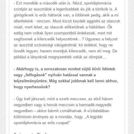
- Ezt mondták a második után is. Nézd, sportdiplomácia
szintjén az ausztrálok a legerősebbek és jók a törökök is. A
görögöknek is erős hátterük van, a többinek pedig, akik a mi
ellenfeleink - nincsen. Most kicsit kezdek aggódni az olaszok
miatt, mert lehet, az olaszok előkerülnek a háttérben. Ők
eddig nem voltak ilyen szempontból érdekesek, mert mit
segítsenek a kilencedik helyezettnek…? Ugyanez a helyzet
az ausztrál szövetségi válogatottnál: kit érdekel, hogy ne
tizedik legyen, hanem mondjuk kilencedik, nem éri meg. De
például a lányoknál megnyerették velük az olimpiát…
- Akárhogy is, a sorozatosan minket sújtó bírói ítéletek
vagy „felfogások” nyilván hatással vannak a
teljesítményünkre. Még sokkal jobbnak kell lenni ahhoz,
hogy nyerhessünk?
- Úgy kell játszani, mint a szerb meccsen, az első három
negyedben vagy a horvát meccsen a harmadik-negyedik
negyedben – akkor bármit csinálhatnak. A vízilabdában
különösen érvényes az a mondás, hogy ,,A legjobb
sportdiplomácia az erős csapat!”