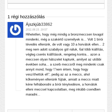
1 régi hozzászólás
Ájszkjúb
33862
2011.08.15. 19:57
Hihetetlen, hogy még mindig a bronzmeccsen lovagol
mindenki, még a szakértő személyek is... Volt 1 bírói
tévedés ellenünk, de volt vagy 10 a horvátok ellen... 2
meg nem adott szabályos gól náluk, 6al több kiállítás,
végleg cserés kiállítások, rengeteg kontra... azon a
meccsen olyan hátszelet kaptunk, amilyet az utóbbi
években soha... a szerb meccsről meg mindenki csak
annyit mond, hogy \"nem értem, hogy hogy
veszíthettük el\", pedig az az a meccs, ahol
kőkeményen ellenünk fújtak, amiatt a meccs miatt
kéne felháborodni a bírói ténykedésre, a horvátok
elleni meccsel kapcsolatban, meg inkább csendben
maradni...