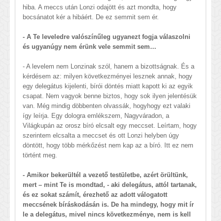
hiba. A meccs után Lonzi odajött és azt mondta, hogy
bocsánatot kér a hibáért. De ez semmit sem ér.
- A Te leveledre valószínűleg ugyanezt fogja válaszolni
és ugyanúgy nem érünk vele semmit sem…
- A levelem nem Lonzinak szól, hanem a bizottságnak. És a
kérdésem az: milyen következményei lesznek annak, hogy
egy delegátus kijelenti, bírói döntés miatt kapott ki az egyik
csapat. Nem vagyok benne biztos, hogy sok ilyen jelentésük
van. Még mindig döbbenten olvassák, hogyhogy ezt valaki
így leírja. Egy dologra emlékszem, Nagyváradon, a
Világkupán az orosz bíró elcsalt egy meccset. Leírtam, hogy
szerintem elcsalta a meccset és ott Lonzi helyben úgy
döntött, hogy több mérkőzést nem kap az a bíró. Itt ez nem
történt meg.
- Amikor bekerültél a vezető testületbe, azért örültünk,
mert – mint Te is mondtad, - aki delegátus, attól tartanak,
és ez sokat számít, érezhető az adott válogatott
meccsének bíráskodásán is. De ha mindegy, hogy mit ír
le a delegátus, mivel nincs következménye, nem is kell