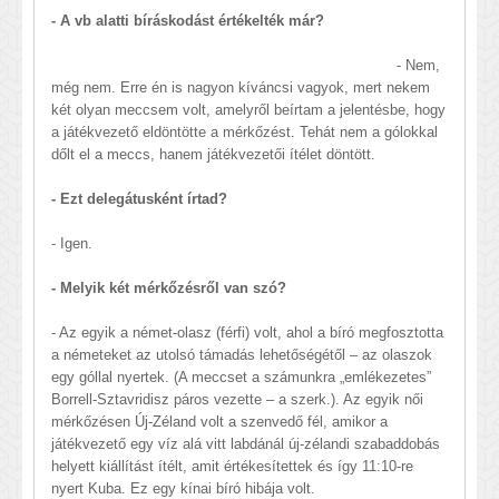
- A vb alatti bíráskodást értékelték már?
- Nem,
még nem. Erre én is nagyon kíváncsi vagyok, mert nekem
két olyan meccsem volt, amelyről beírtam a jelentésbe, hogy
a játékvezető eldöntötte a mérkőzést. Tehát nem a gólokkal
dőlt el a meccs, hanem játékvezetői ítélet döntött.
- Ezt delegátusként írtad?
- Igen.
- Melyik két mérkőzésről van szó?
- Az egyik a német-olasz (férfi) volt, ahol a bíró megfosztotta
a németeket az utolsó támadás lehetőségétől – az olaszok
egy góllal nyertek. (A meccset a számunkra „emlékezetes”
Borrell-Sztavridisz páros vezette – a szerk.). Az egyik női
mérkőzésen Új-Zéland volt a szenvedő fél, amikor a
játékvezető egy víz alá vitt labdánál új-zélandi szabaddobás
helyett kiállítást ítélt, amit értékesítettek és így 11:10-re
nyert Kuba. Ez egy kínai bíró hibája volt.