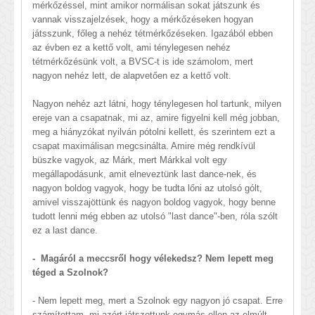
mérkőzéssel, mint amikor normálisan sokat játszunk és
vannak visszajelzések, hogy a mérkőzéseken hogyan
játsszunk, főleg a nehéz tétmérkőzéseken. Igazából ebben
az évben ez a kettő volt, ami ténylegesen nehéz
tétmérkőzésünk volt, a BVSC-t is ide számolom, mert
nagyon nehéz lett, de alapvetően ez a kettő volt.
Nagyon nehéz azt látni, hogy ténylegesen hol tartunk, milyen
ereje van a csapatnak, mi az, amire figyelni kell még jobban,
meg a hiányzókat nyilván pótolni kellett, és szerintem ezt a
csapat maximálisan megcsinálta. Amire még rendkívül
büszke vagyok, az Márk, mert Márkkal volt egy
megállapodásunk, amit elneveztünk last dance-nek, és
nagyon boldog vagyok, hogy be tudta lőni az utolsó gólt,
amivel visszajöttünk és nagyon boldog vagyok, hogy benne
tudott lenni még ebben az utolsó "last dance"-ben, róla szólt
ez a last dance.
- Magáról a meccsről hogy vélekedsz? Nem lepett meg
téged a Szolnok?
- Nem lepett meg, mert a Szolnok egy nagyon jó csapat. Erre
számítottam, mi azért játszottunk egymás ellen az elmúlt