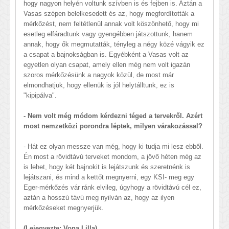
hogy nagyon helyén voltunk szívben is és fejben is. Aztán a
Vasas szépen belelkesedett és az, hogy megfordították a
mérkőzést, nem feltétlenül annak volt köszönhető, hogy mi
esetleg elfáradtunk vagy gyengébben játszottunk, hanem
annak, hogy ők megmutatták, tényleg a négy közé vágyik ez
a csapat a bajnokságban is. Egyébként a Vasas volt az
egyetlen olyan csapat, amely ellen még nem volt igazán
szoros mérkőzésünk a nagyok közül, de most már
elmondhatjuk, hogy ellenük is jól helytálltunk, ez is
"kipipálva".
- Nem volt még módom kérdezni téged a tervekről. Azért
most nemzetközi porondra léptek, milyen várakozással?
- Hát ez olyan messze van még, hogy ki tudja mi lesz ebből.
Én most a rövidtávú terveket mondom, a jövő héten még az
is lehet, hogy két bajnokit is lejátszunk és szeretnénk is
lejátszani, és mind a kettőt megnyerni, egy KSI- meg egy
Eger-mérkőzés vár ránk elvileg, úgyhogy a rövidtávú cél ez,
aztán a hosszú távú meg nyilván az, hogy az ilyen
mérkőzéseket megnyerjük.
(Lejegyezte: Vona Lilla)