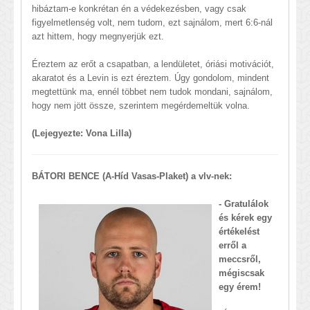
hibáztam-e konkrétan én a védekezésben, vagy csak
figyelmetlenség volt, nem tudom, ezt sajnálom, mert 6:6-nál
azt hittem, hogy megnyerjük ezt.
Éreztem az erőt a csapatban, a lendületet, óriási motivációt,
akaratot és a Levin is ezt éreztem. Úgy gondolom, mindent
megtettünk ma, ennél többet nem tudok mondani, sajnálom,
hogy nem jött össze, szerintem megérdemeltük volna.
(Lejegyezte: Vona Lilla)
BÁTORI BENCE (A-Híd Vasas-Plaket) a vlv-nek:
- Gratulálok
és kérek egy
értékelést
erről a
meccsről,
mégiscsak
egy érem!