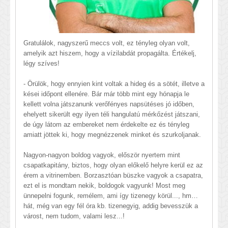
Gratulálok, nagyszerű meccs volt, ez tényleg olyan volt,
amelyik azt hiszem, hogy a vízilabdát propagálta. Értékelj,
légy szíves!
- Örülök, hogy ennyien kint voltak a hideg és a sötét, illetve a
kései időpont ellenére. Bár már több mint egy hónapja le
kellett volna játszanunk verőfényes napsütéses jó időben,
ehelyett sikerült egy ilyen téli hangulatú mérkőzést játszani,
de úgy látom az embereket nem érdekelte ez és tényleg
amiatt jöttek ki, hogy megnézzenek minket és szurkoljanak.
Nagyon-nagyon boldog vagyok, először nyertem mint
csapatkapitány, biztos, hogy olyan előkelő helyre kerül ez az
érem a vitrinemben. Borzasztóan büszke vagyok a csapatra,
ezt el is mondtam nekik, boldogok vagyunk! Most meg
ünnepelni fogunk, remélem, ami így tizenegy körül..., hm…
hát, még van egy fél óra kb. tizenegyig, addig bevesszük a
várost, nem tudom, valami lesz...!