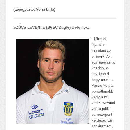
(Lejegyezte: Vona Lilla)
SZŰCS LEVENTE (BVSC-Zugló) a vlv-nek:
- Mit tud
ilyenkor
mondani az
ember? Volt
egy nagyon jó
kezdés, a
kezdésnél
hogy most a
Vasas volt a
pontatlanabb
vagy a mi
védekezésünk
volt a jobb -
ez nézőpont
kérdése. Én
azt éreztem,