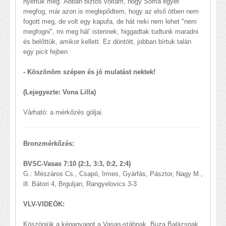
nyertük meg. Abban biztos voltam, hogy Soma egyet
megfog, már azon is meglepődtem, hogy az első ötben nem
fogott meg, de volt egy kapufa, de hát neki nem lehet "nem
megfogni", mi meg hál’ istennek, higgadtak tudtunk maradni
és belőttük, amikor kellett. Ez döntött, jobban bírtuk talán
egy picit fejben
- Köszönöm szépen és jó mulatást nektek!
(Lejegyezte: Vona Lilla)
Várható: a mérkőzés góljai.
Bronzmérkőzés:
BVSC-Vasas 7:10 (2:1, 3:3, 0:2, 2:4)
G.: Mészáros Cs., Csapó, Irmes, Gyárfás, Pásztor, Nagy M.,
ill. Bátori 4, Brguljan, Rangyelovics 3-3
VLV-VIDEÓK:
Köszönjük a képanyagot a Vasas-stábnak, Buza Balázsnak.