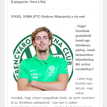
(Lejegyezte: Vona Lilla)
VOGEL SOMA (FTC-Telekom Waterpolo) a vlv-nek:
- Vogel
Somának
gratulálok!
Ismét egy
ötméteres-
párbaj, ismét
fantasztikus
teljesítmény.
Mit szólsz
mindehhez?
- Lehet hogy
kívülről nem
látszik, meg
sokan
mondják, hogy milyen nyugodtnak tűnök, de azért szerintem
itt az ötméteres párbajoknál - már nem is tudom