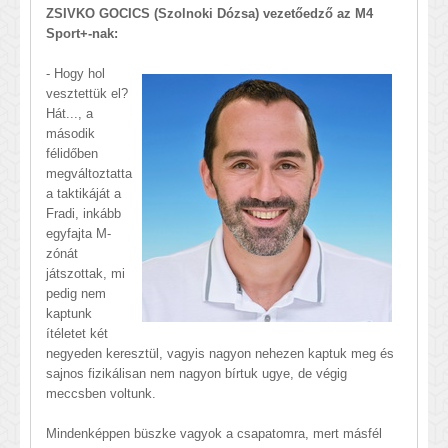
ZSIVKO GOCICS (Szolnoki Dózsa) vezetőedző az M4
Sport+-nak:
- Hogy hol
vesztettük el?
Hát..., a
második
félidőben
megváltoztatta
a taktikáját a
Fradi, inkább
egyfajta M-
zónát
játszottak, mi
pedig nem
kaptunk
ítéletet két
negyeden keresztül, vagyis nagyon nehezen kaptuk meg és
sajnos fizikálisan nem nagyon bírtuk ugye, de végig
meccsben voltunk.
Mindenképpen büszke vagyok a csapatomra, mert másfél