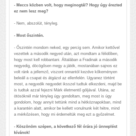
- Meccs közben volt, hogy meginogtál? Hogy úgy érezted
ez nem lesz meg?
- Nem, abszolút, tényleg.
- Most őszintén.
- Őszintén mondom neked, egy percig sem. Amikor kettővel
vezettek a második negyed után, azt mondtam a félidőben,
hogy most kell robbantani. Általában a Fradinak a második
negyedig, döcögősen megy a játék, mostanában sajnos ez
volt ránk a jellemző, viszont onnantól kezdve kőkeményen
beleáll a csapat és átgázol az ellenfelén. Ugyanez történt
most, a negyedik negyedet iksszel tudtuk elkezdeni, majd be
is tudtuk azzal fejezni Márk életmentő góljával. Utána, az
ötösöknél már tényleg úgy gondoltam, meg most is úgy
gondolom, hogy annyit tettünk mind a hétköznapokban, mind
a karantén alatt, amikor be kellett vonulnunk két hétre, mind
a mérkőzésen, hogy mi érdemeltük meg ezt a győzelmet.
- Köszönöm szépen, a következő fél órára jó ünneplést
kívánok!