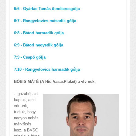
6:6 - Gyárfás Tamás ötméteresgólja
6:7 - Rangyelovics második gólja
6:8 - Bátori harmadik gólja
6:9 - Bátori negyedik gólja
7:9 - Csapó gólja
7:10 - Rangyelovics harmadik gólja
BÓBIS MÁTÉ (A-Híd VasasPlaket) a vlv-nek:
-
Igazából azt
kaptuk, amit
vártunk,
tudtuk, hogy
nagyon nehéz
mérkőzés
lesz, a BVSC