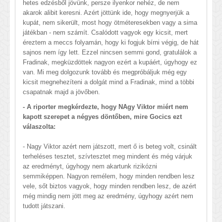
hetes edzésből jövünk, persze ilyenkor nehéz, de nem
akarok alibit keresni. Azért jöttünk ide, hogy megnyerjük a
kupát, nem sikerült, most hogy ötméteresekben vagy a sima
játékban - nem számít. Csalódott vagyok egy kicsit, mert
éreztem a meccs folyamán, hogy ki fogjuk bírni végig, de hát
sajnos nem így lett. Ezzel nincsen semmi gond, gratulálok a
Fradinak, megküzdöttek nagyon ezért a kupáért, úgyhogy ez
van. Mi meg dolgozunk tovább és megpróbáljuk még egy
kicsit megnehezíteni a dolgát mind a Fradinak, mind a többi
csapatnak majd a jövőben.
- A riporter megkérdezte, hogy NAgy Viktor miért nem
kapott szerepet a négyes döntőben, mire Gocics ezt
válaszolta:
- Nagy Viktor azért nem játszott, mert ő is beteg volt, csinált
terheléses tesztet, szívtesztet meg mindent és még várjuk
az eredményt, úgyhogy nem akartunk rizikózni
semmiképpen. Nagyon remélem, hogy minden rendben lesz
vele, sőt biztos vagyok, hogy minden rendben lesz, de azért
még mindig nem jött meg az eredmény, úgyhogy azért nem
tudott játszani.