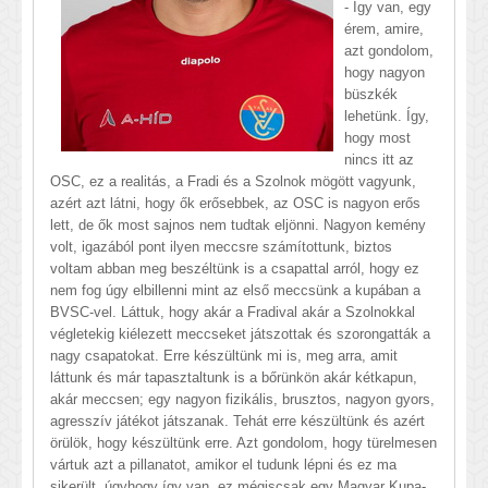
- Így van, egy
érem, amire,
azt gondolom,
hogy nagyon
büszkék
lehetünk. Így,
hogy most
nincs itt az
OSC, ez a realitás, a Fradi és a Szolnok mögött vagyunk,
azért azt látni, hogy ők erősebbek, az OSC is nagyon erős
lett, de ők most sajnos nem tudtak eljönni. Nagyon kemény
volt, igazából pont ilyen meccsre számítottunk, biztos
voltam abban meg beszéltünk is a csapattal arról, hogy ez
nem fog úgy elbillenni mint az első meccsünk a kupában a
BVSC-vel. Láttuk, hogy akár a Fradival akár a Szolnokkal
végletekig kiélezett meccseket játszottak és szorongatták a
nagy csapatokat. Erre készültünk mi is, meg arra, amit
láttunk és már tapasztaltunk is a bőrünkön akár kétkapun,
akár meccsen; egy nagyon fizikális, brusztos, nagyon gyors,
agresszív játékot játszanak. Tehát erre készültünk és azért
örülök, hogy készültünk erre. Azt gondolom, hogy türelmesen
vártuk azt a pillanatot, amikor el tudunk lépni és ez ma
sikerült, úgyhogy így van, ez mégiscsak egy Magyar Kupa-