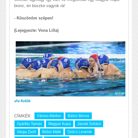
bronz, én büszke vagyok rá!
- Köszönöm szépen!
(Lejegyezte: Vona Lilla)
vlv-fotók
CÍMKÉK:
Vámos Márton
Bátori Bence
Gyárfás Tamás
Magyar Kupa
Jansik Szilárd
Varga Zsolt
Bóbis Máté
Szűcs Levente