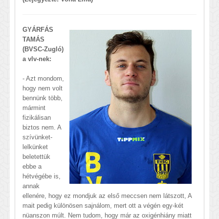
GYÁRFÁS
TAMÁS
(BVSC-Zugló)
a vlv-nek:
- Azt mondom,
hogy nem volt
bennünk több,
mármint
fizikálisan
biztos nem. A
szívünket-
lelkünket
beletettük
ebbe a
hétvégébe is,
annak
ellenére, hogy ez mondjuk az első meccsen nem látszott, A
mait pedig különösen sajnálom, mert ott a végén egy-két
nüanszon múlt. Nem tudom, hogy már az oxigénhiány miatt