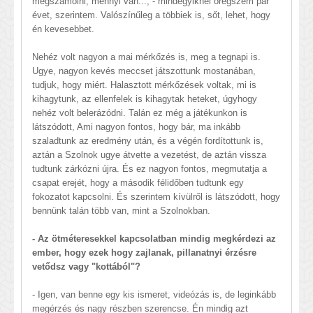
megszámolni, mennyi van..., - mindegyiknél öregszem pár
évet, szerintem. Valószínűleg a többiek is, sőt, lehet, hogy
én kevesebbet.
Nehéz volt nagyon a mai mérkőzés is, meg a tegnapi is.
Ugye, nagyon kevés meccset játszottunk mostanában,
tudjuk, hogy miért. Halasztott mérkőzések voltak, mi is
kihagytunk, az ellenfelek is kihagytak heteket, úgyhogy
nehéz volt belerázódni. Talán ez még a játékunkon is
látszódott, Ami nagyon fontos, hogy bár, ma inkább
szaladtunk az eredmény után, és a végén fordítottunk is,
aztán a Szolnok ugye átvette a vezetést, de aztán vissza
tudtunk zárkózni újra. És ez nagyon fontos, megmutatja a
csapat erejét, hogy a második félidőben tudtunk egy
fokozatot kapcsolni. És szerintem kívülről is látszódott, hogy
bennünk talán több van, mint a Szolnokban.
- Az ötméteresekkel kapcsolatban mindig megkérdezi az
ember, hogy ezek hogy zajlanak, pillanatnyi érzésre
vetődsz vagy "kottából"?
- Igen, van benne egy kis ismeret, videózás is, de leginkább
megérzés és nagy részben szerencse. Én mindig azt