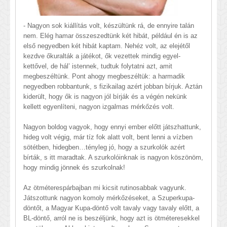
- Nagyon sok kiállítás volt, készültünk rá, de ennyire talán
nem. Elég hamar összeszedtünk két hibát, például én is az
első negyedben két hibát kaptam. Nehéz volt, az elejétől
kezdve őkuralták a játékot, ők vezettek mindig egyel-
kettővel, de hál’ istennek, tudtuk folytatni azt, amit
megbeszéltünk. Pont ahogy megbeszéltük: a harmadik
negyedben robbantunk, s fizikailag azért jobban bírjuk. Aztán
kiderült, hogy ők is nagyon jól bírják és a végén nekünk
kellett egyenlíteni, nagyon izgalmas mérkőzés volt.
Nagyon boldog vagyok, hogy ennyi ember előtt játszhattunk,
hideg volt végig, már tíz fok alatt volt, bent lenni a vízben
sötétben, hidegben…tényleg jó, hogy a szurkolók azért
bírták, s itt maradtak. A szurkolóinknak is nagyon köszönöm,
hogy mindig jönnek és szurkolnak!
Az ötméterespárbajban mi kicsit rutinosabbak vagyunk.
Játszottunk nagyon komoly mérkőzéseket, a Szuperkupa-
döntőt, a Magyar Kupa-döntő volt tavaly vagy tavaly előtt, a
BL-döntő, arról ne is beszéljünk, hogy azt is ötméteresekkel