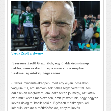
Varga Zsolt a vlv-nek
Szervusz Zsolt! Gratulálok, egy újabb örömünnep
nektek, nem szakadt meg a sorozat, de majdnem.
Szakmailag értékelj, légy szíves!
- Nehéz mindenféleképpen, mert egy olyan időszakon
vagyunk túl, ami nagyon sok nehézséget vetett fel. Ami
edzéseken megtörtént, ami edzéseken jól megy, azt láttuk
az elmúlt kevés mérkőzésen, amit játszottunk, hogy nagyon
kevés dolog működik belőle. Egészen másképpen kell
készülni ezekre a mérkőzésekre, ennyire kevés