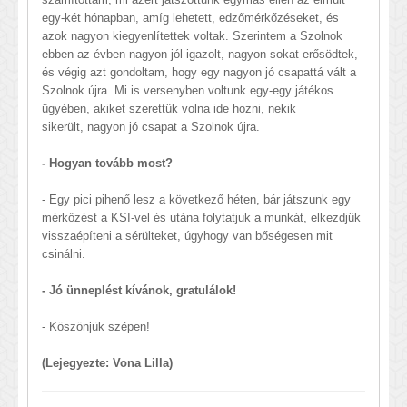
egy-két hónapban, amíg lehetett, edzőmérkőzéseket, és
azok nagyon kiegyenlítettek voltak. Szerintem a Szolnok
ebben az évben nagyon jól igazolt, nagyon sokat erősödtek,
és végig azt gondoltam, hogy egy nagyon jó csapattá vált a
Szolnok újra. Mi is versenyben voltunk egy-egy játékos
ügyében, akiket szerettük volna ide hozni, nekik
sikerült, nagyon jó csapat a Szolnok újra.
- Hogyan tovább most?
- Egy pici pihenő lesz a következő héten, bár játszunk egy
mérkőzést a KSI-vel és utána folytatjuk a munkát, elkezdjük
visszaépíteni a sérülteket, úgyhogy van bőségesen mit
csinálni.
- Jó ünneplést kívánok, gratulálok!
- Köszönjük szépen!
(Lejegyezte: Vona Lilla)