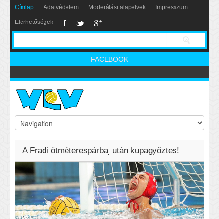
Címlap
Adatvédelem
Moderálási alapelvek
Impresszum
Elérhetőségek
FACEBOOK
A Fradi ötméterespárbaj után kupagyőztes!