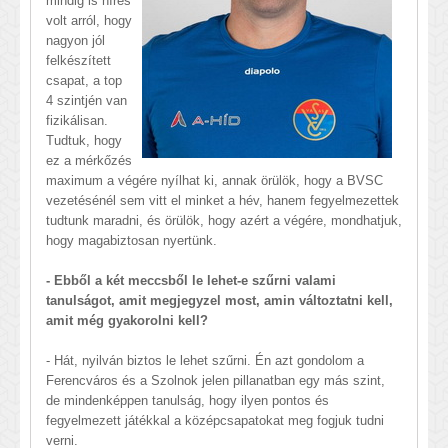
mindig is híres
volt arról, hogy
nagyon jól
felkészített
csapat, a top
4 szintjén van
fizikálisan.
Tudtuk, hogy
ez a mérkőzés
maximum a végére nyílhat ki, annak örülök, hogy a BVSC
vezetésénél sem vitt el minket a hév, hanem fegyelmezettek
tudtunk maradni, és örülök, hogy azért a végére, mondhatjuk,
hogy magabiztosan nyertünk.
- Ebből a két meccsből le lehet-e szűrni valami
tanulságot, amit megjegyzel most, amin változtatni kell,
amit még gyakorolni kell?
- Hát, nyilván biztos le lehet szűrni. Én azt gondolom a
Ferencváros és a Szolnok jelen pillanatban egy más szint,
de mindenképpen tanulság, hogy ilyen pontos és
fegyelmezett játékkal a középcsapatokat meg fogjuk tudni
verni.