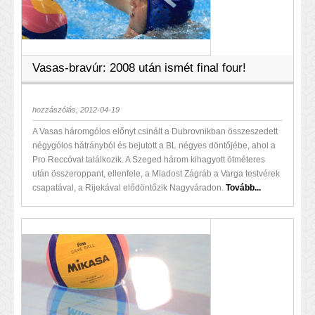
Vasas-bravúr: 2008 után ismét final four!
hozzászólás, 2012-04-19
A Vasas háromgólos előnyt csinált a Dubrovnikban összeszedett
négygólos hátrányból és bejutott a BL négyes döntőjébe, ahol a
Pro Reccóval találkozik. A Szeged három kihagyott ötméteres
után összeroppant, ellenfele, a Mladost Zágráb a Varga testvérek
csapatával, a Rijekával elődöntőzik Nagyváradon.
Tovább...