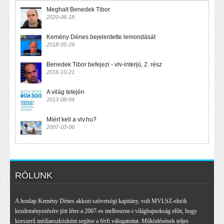
Meghalt Benedek Tibor
2020-06-18
Kemény Dénes bejelentette lemondását
2018-05-29
Benedek Tibor befejezi - vlv-interjú, 2. rész
2016-10-21
A világ tetején
2013-08-04
Miért kell a vlv.hu?
2007-03-06
RÓLUNK
A honlap Kemény Dénes akkori szövetségi kapitány, volt MVLSZ-elnök
kezdeményezésére jött létre a 2007-es melbourne-i világbajnokság előtt, hogy
korszerű médiaeszközként segítse a férfi válogatottat. Működésének teljes