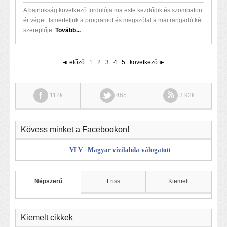
A bajnokság következő fordulója ma este kezdődik és szombaton
ér véget. Ismertetjük a programot és megszólal a mai rangadó két
szereplője.
Tovább...
◄ előző
1
2
3
4
5
következő ►
112k
465
3.92k
Kövess minket a Facebookon!
VLV - Magyar vízilabda-válogatott
Népszerű
Friss
Kiemelt
Kiemelt cikkek