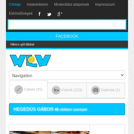
Címlap
Adatvédelem
Moderálási alapelvek
Impresszum
Elérhetőségek
FACEBOOK
Nikics-gól lábbal
Cikkek (45)
Videók (223)
Galériák (1)
HEGEDÜS GÁBOR
45
cikkben szerepel.