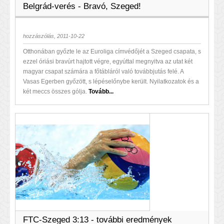
Belgrád-verés - Bravó, Szeged!
hozzászólás, 2011-10-22
Otthonában győzte le az Euroliga címvédőjét a Szeged csapata, s
ezzel óriási bravúrt hajtott végre, egyúttal megnyitva az utat két
magyar csapat számára a főtábláról való továbbjutás felé. A
Vasas Egerben győzött, s lépéselőnybe került. Nyilatkozatok és a
két meccs összes gólja.
Tovább...
FTC-Szeged 3:13 - további eredmények