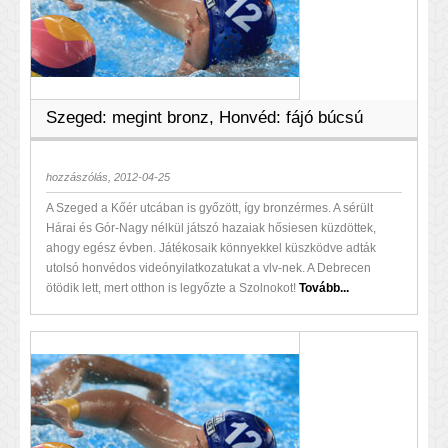
Szeged: megint bronz, Honvéd: fájó búcsú
hozzászólás, 2012-04-25
A Szeged a Kőér utcában is győzött, így bronzérmes. A sérült
Hárai és Gór-Nagy nélkül játszó hazaiak hősiesen küzdöttek,
ahogy egész évben. Játékosaik könnyekkel küszködve adták
utolsó honvédos videónyilatkozatukat a vlv-nek. A Debrecen
ötödik lett, mert otthon is legyőzte a Szolnokot!
Tovább...