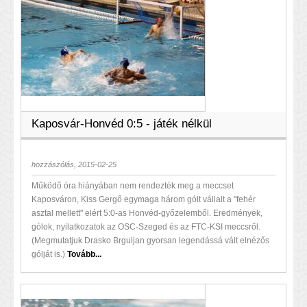
Kaposvár-Honvéd 0:5 - játék nélkül
hozzászólás, 2015-02-25
Működő óra hiányában nem rendezték meg a meccset
Kaposváron, Kiss Gergő egymaga három gólt vállalt a "fehér
asztal mellett" elért 5:0-as Honvéd-győzelemből. Eredmények,
gólok, nyilatkozatok az OSC-Szeged és az FTC-KSI meccsről.
(Megmutatjuk Drasko Brguljan gyorsan legendássá vált elnézős
gólját is.)
Tovább...