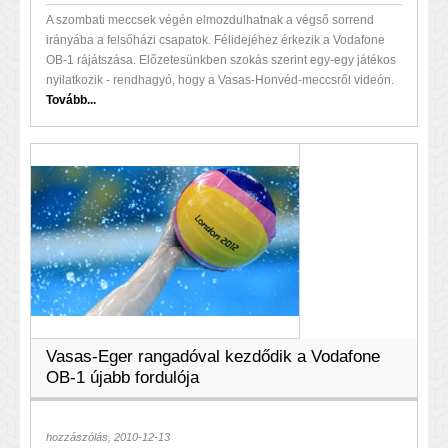
A szombati meccsek végén elmozdulhatnak a végső sorrend
irányába a felsőházi csapatok. Félidejéhez érkezik a Vodafone
OB-1 rájátszása. Előzetesünkben szokás szerint egy-egy játékos
nyilatkozik - rendhagyó, hogy a Vasas-Honvéd-meccsről videón.
Tovább...
Vasas-Eger rangadóval kezdődik a Vodafone
OB-1 újabb fordulója
hozzászólás, 2010-12-13