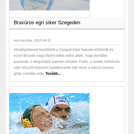
Bravúros egri siker Szegeden
hozzászólás, 2012-04-10
Vendégsikerrel kezdődött a Szeged-Eger bajnoki elődöntő és
ezzel Birosék nagy lépést tettek előre afelé, hogy döntőbe
jussanak, s megvédjék bajnoki címüket. Fotók, a remek mérkőzés
után készült helyszíni nyilatkozatok már most, a meccs összes
gólja szerdán este.
Tovább...