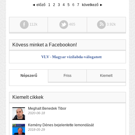
◄ előző
1
2
3
4
5
6
7
következő ►
112k
465
3.92k
Kövess minket a Facebookon!
VLV - Magyar vízilabda-válogatott
Népszerű
Friss
Kiemelt
Kiemelt cikkek
Meghalt Benedek Tibor
2020-06-18
Kemény Dénes bejelentette lemondását
2018-05-29