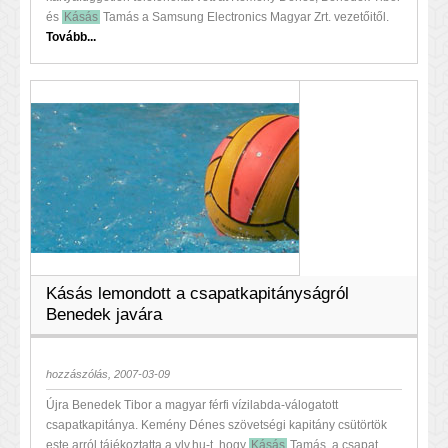
és
Kásás
Tamás a Samsung Electronics Magyar Zrt. vezetőitől.
Tovább...
Kásás lemondott a csapatkapitányságról
Benedek javára
hozzászólás, 2007-03-09
Újra Benedek Tibor a magyar férfi vízilabda-válogatott
csapatkapitánya. Kemény Dénes szövetségi kapitány csütörtök
este arról tájékoztatta a vlv.hu-t, hogy
Kásás
Tamás, a csapat