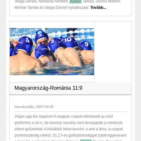
Varga Dénes, Madaras Norbert,
Kásás
Tamás, Szivós Márton,
Molnár Tamás és Varga Dániel nyilatkozata:
Tovább...
Magyarország-Románia 11:9
hozzászólás, 2007-03-25
Végre egy kis izgalom! A magyar csapat elérkezett az első
gödörhöz a vb-n, de komoly veszély nem fenyegette a románok
elleni győzelmet. A hibákból lehet tanulni, s ami a tény: a csapat
pontveszteség nélkül, 51:17-es gólkülönbséggel jutott egyenesen