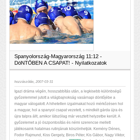
Spanyolország-Magyarország 11:12 -
DöNTŐBEN A CSAPAT! - Nyilatkozatok
hozzászólás, 2007-03-31
Igazi dráma végén, hosszabbítás után, a legkisebb különbségű
győzelemmel jutott a világbajnokság vasárnapi döntőjébe a
magyar válogatott. A hihetetlen izgalmakat hozó mérkőzésen hol
a magyar, hol a spanyol csapat vezetett, s mindkét gárda újra és
újra talpra állt, amikor látszólag már vesztett helyzetbe került. A
győzelemet a jó öszpontosítás és némi szerencse mellett
játékosaink hatalmas rutinjának köszönhetjük. Kemény Dénes,
Fodor Rajmund, Kiss Gergely, Biros Péter, Kis Gábor, Nagy Viktor,