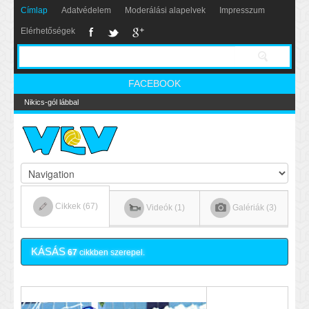
Címlap
Adatvédelem
Moderálási alapelvek
Impresszum
Elérhetőségek
FACEBOOK
Nikics-gól lábbal
Cikkek (67)
Videók (1)
Galériák (3)
KÁSÁS
67
cikkben szerepel.