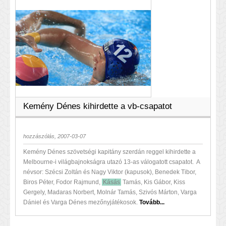
Kemény Dénes kihirdette a vb-csapatot
hozzászólás, 2007-03-07
Kemény Dénes szövetségi kapitány szerdán reggel kihirdette a
Melbourne-i világbajnokságra utazó 13-as válogatott csapatot. A
névsor: Szécsi Zoltán és Nagy Viktor (kapusok), Benedek Tibor,
Biros Péter, Fodor Rajmund,
Kásás
Tamás, Kis Gábor, Kiss
Gergely, Madaras Norbert, Molnár Tamás, Szivós Márton, Varga
Dániel és Varga Dénes mezőnyjátékosok.
Tovább...