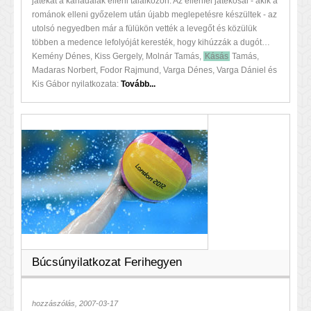
játékát a kanadaiak elleni találkozón. Az ellenfél játékosai - akik a
románok elleni győzelem után újabb meglepetésre készültek - az
utolsó negyedben már a fülükön vették a levegőt és közülük
többen a medence lefolyóját keresték, hogy kihúzzák a dugót…
Kemény Dénes, Kiss Gergely, Molnár Tamás,
Kásás
Tamás,
Madaras Norbert, Fodor Rajmund, Varga Dénes, Varga Dániel és
Kis Gábor nyilatkozata:
Tovább...
Búcsúnyilatkozat Ferihegyen
hozzászólás, 2007-03-17