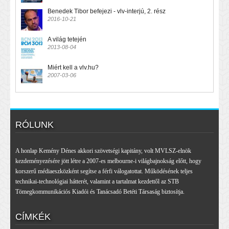
Benedek Tibor befejezi - vlv-interjú, 2. rész
2016-10-21
A világ tetején
2013-08-04
Miért kell a vlv.hu?
2007-03-06
RÓLUNK
A honlap Kemény Dénes akkori szövetségi kapitány, volt MVLSZ-elnök
kezdeményezésére jött létre a 2007-es melbourne-i világbajnokság előtt, hogy
korszerű médiaeszközként segítse a férfi válogatottat. Működésének teljes
technikai-technológiai hátterét, valamint a tartalmat kezdettől az STB
Tömegkommunikációs Kiadói és Tanácsadó Betéti Társaság biztosítja.
CÍMKÉK