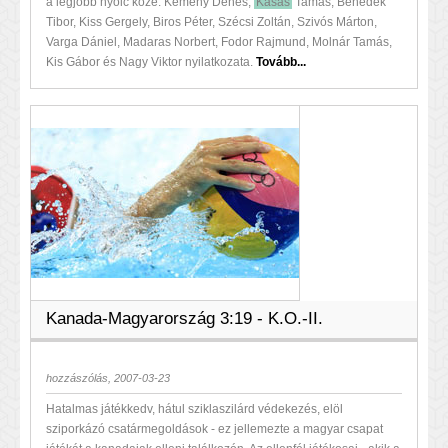
a legjobb nyolc közé. Kemény Dénes,
Kásás
Tamás, Benedek
Tibor, Kiss Gergely, Biros Péter, Szécsi Zoltán, Szivós Márton,
Varga Dániel, Madaras Norbert, Fodor Rajmund, Molnár Tamás,
Kis Gábor és Nagy Viktor nyilatkozata.
Tovább...
Kanada-Magyarország 3:19 - K.O.-II.
hozzászólás, 2007-03-23
Hatalmas játékkedv, hátul sziklaszilárd védekezés, elöl
sziporkázó csatármegoldások - ez jellemezte a magyar csapat