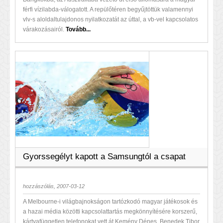
férfi vízilabda-válogatott. A repülőtéren begyűjtöttük valamennyi
vlv-s aloldaltulajdonos nyilatkozatát az úttal, a vb-vel kapcsolatos
várakozásairól.
Tovább...
Gyorssegélyt kapott a Samsungtól a csapat
hozzászólás, 2007-03-12
A Melbourne-i világbajnokságon tartózkodó magyar játékosok és
a hazai média közötti kapcsolattartás megkönnyítésére korszerű,
kártyafüggetlen telefonokat vett át Kemény Dénes, Benedek Tibor