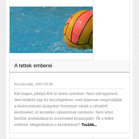
A tettek emberei
hozzászólás, 2007-03-08
Két magas, jóképű férfi ül velem szemben. Nem volt egyszerű
őket leültetni egy kis beszélgetésre, mert alaposan megrostálják
a kíváncsiskodó újságokat. Komolyan várják a célratörő
kérdéseket, és korrekten válaszolnak mindenre. Nem lehet
belőlük anekdotákat és érzelmeket kicsalogatni. Ők a tettek
emberei. Megpróbálom a kezdeteknél?
Tovább...