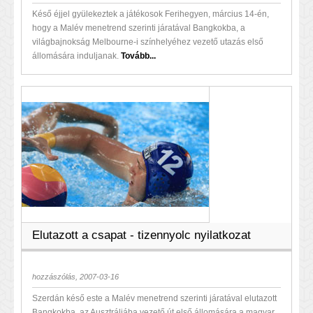
Késő éjjel gyülekeztek a játékosok Ferihegyen, március 14-én,
hogy a Malév menetrend szerinti járatával Bangkokba, a
világbajnokság Melbourne-i színhelyéhez vezető utazás első
állomására induljanak.
Tovább...
Elutazott a csapat - tizennyolc nyilatkozat
hozzászólás, 2007-03-16
Szerdán késő este a Malév menetrend szerinti járatával elutazott
Bangkokba, az Ausztráliába vezető út első állomására a magyar