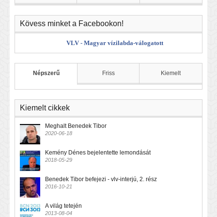
Kövess minket a Facebookon!
VLV - Magyar vízilabda-válogatott
Népszerű
Friss
Kiemelt
Kiemelt cikkek
Meghalt Benedek Tibor
2020-06-18
Kemény Dénes bejelentette lemondását
2018-05-29
Benedek Tibor befejezi - vlv-interjú, 2. rész
2016-10-21
A világ tetején
2013-08-04