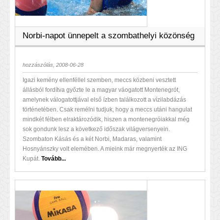
Norbi-napot ünnepelt a szombathelyi közönség
hozzászólás, 2008-06-28
Igazi kemény ellenféllel szemben, meccs közbeni vesztett
állásból fordítva győzte le a magyar váogatott Montenegrót,
amelynek válogatottjával első ízben találkozott a vízilabdázás
történetében. Csak remélni tudjuk, hogy a meccs utáni hangulat
mindkét félben elraktározódik, hiszen a montenegróiakkal még
sok gondunk lesz a következő időszak világversenyein.
Szombaton Kásás és a két Norbi, Madaras, valamint
Hosnyánszky volt elemében. A mieink már megnyerték az ING
Kupát.
Tovább...