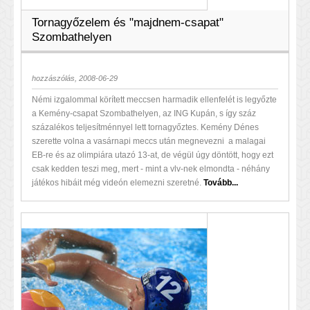
Tornagyőzelem és "majdnem-csapat"
Szombathelyen
hozzászólás, 2008-06-29
Némi izgalommal körített meccsen harmadik ellenfelét is legyőzte
a Kemény-csapat Szombathelyen, az ING Kupán, s így száz
százalékos teljesítménnyel lett tornagyőztes. Kemény Dénes
szerette volna a vasárnapi meccs után megnevezni a malagai
EB-re és az olimpiára utazó 13-at, de végül úgy döntött, hogy ezt
csak kedden teszi meg, mert - mint a vlv-nek elmondta - néhány
játékos hibáit még videón elemezni szeretné.
Tovább...