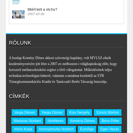
Miért kell a vlv.hu?
2007-03-06
RÓLUNK
A honlap Kemény Dénes akkori szövetségi kapitány, volt MVLSZ-elnök
kezdeményezésére jött létre a 2007-es melbourne-i világbajnokság előtt, hogy
korszerű médiaeszközként segítse a férfi válogatottat. Működésének teljes
technikai-technológiai hátterét, valamint a tartalmat kezdettől az STB
Tömegkommunikációs Kiadói és Tanácsadó Betéti Társaság biztosítja.
CÍMKÉK
Varga Dénes
Varga Dániel
Kiss Gergely
Szivós Márton
Madaras Norbert
ötméteres
Kemény Dénes
Biros Péter
Volvo Kupa
Hosnyánszky Norbert
Euroliga
Eger-Vasas