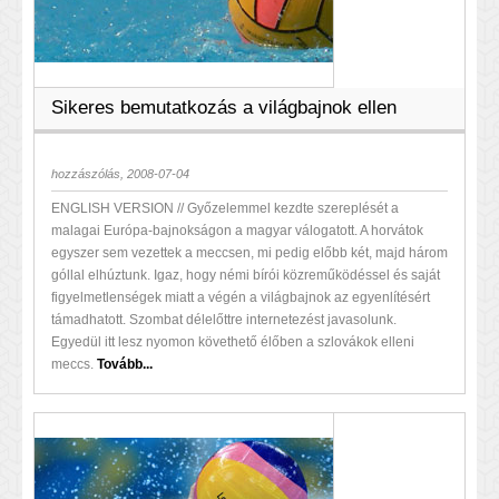
Sikeres bemutatkozás a világbajnok ellen
hozzászólás, 2008-07-04
ENGLISH VERSION // Győzelemmel kezdte szereplését a
malagai Európa-bajnokságon a magyar válogatott. A horvátok
egyszer sem vezettek a meccsen, mi pedig előbb két, majd három
góllal elhúztunk. Igaz, hogy némi bírói közreműködéssel és saját
figyelmetlenségek miatt a végén a világbajnok az egyenlítésért
támadhatott. Szombat délelőttre internetezést javasolunk.
Egyedül itt lesz nyomon követhető élőben a szlovákok elleni
meccs.
Tovább...