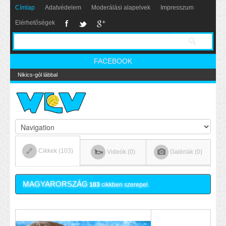
Címlap
Adatvédelem
Moderálási alapelvek
Impresszum
Elérhetőségek
FACEBOOK
Nikics-gól lábbal
Cikkek (103)
Videók (0)
Galériák (0)
MAGYARORSZÁG
103
cikkben szerepel.