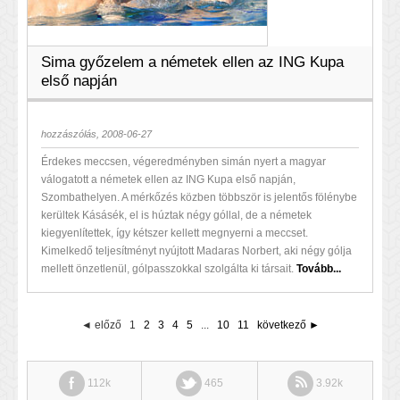
Sima győzelem a németek ellen az ING Kupa
első napján
hozzászólás, 2008-06-27
Érdekes meccsen, végeredményben simán nyert a magyar
válogatott a németek ellen az ING Kupa első napján,
Szombathelyen. A mérkőzés közben többször is jelentős fölénybe
kerültek Kásásék, el is húztak négy góllal, de a németek
kiegyenlítettek, így kétszer kellett megnyerni a meccset.
Kimelkedő teljesítményt nyújtott Madaras Norbert, aki négy gólja
mellett önzetlenül, gólpasszokkal szolgálta ki társait.
Tovább...
◄ előző
1
2
3
4
5
...
10
11
következő ►
112k
465
3.92k