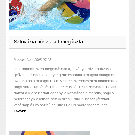
Szlovákia húsz alatt megúszta
hozzászólás, 2008-07-05
Jó formában, szép megoldásokkal, látványos vízilabdázással
győzte le csoportja leggyengébb csapatát a magyar válogatott
szombaton a malagai EB-n. A meccs szerencsétlen momentuma,
hogy Varga Tamás és Biros Péter is sérülést szenvedett. Pavlik
doktor a vlv-nek adott videónyilatkozatában elmondta, hogy a
helyzet egyik esetben sem vészes, Csuvi biztosan játszhat
vasárnap és valószínűleg Biros Peti is hadra fogható lesz.
Tovább...