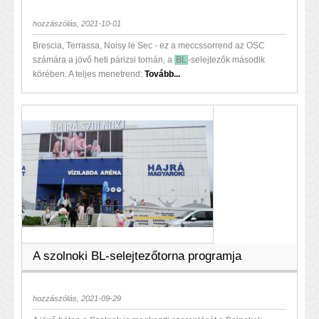
hozzászólás, 2021-10-01
Brescia, Terrassa, Noisy le Sec - ez a meccssorrend az OSC
számára a jövő heti párizsi tornán, a
BL
-selejtezők második
körében. A teljes menetrend:
Tovább...
A szolnoki BL-selejtezőtorna programja
hozzászólás, 2021-09-29