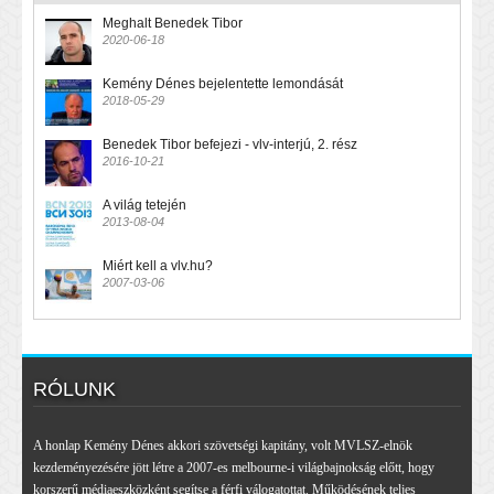
Meghalt Benedek Tibor
2020-06-18
Kemény Dénes bejelentette lemondását
2018-05-29
Benedek Tibor befejezi - vlv-interjú, 2. rész
2016-10-21
A világ tetején
2013-08-04
Miért kell a vlv.hu?
2007-03-06
RÓLUNK
A honlap Kemény Dénes akkori szövetségi kapitány, volt MVLSZ-elnök
kezdeményezésére jött létre a 2007-es melbourne-i világbajnokság előtt, hogy
korszerű médiaeszközként segítse a férfi válogatottat. Működésének teljes