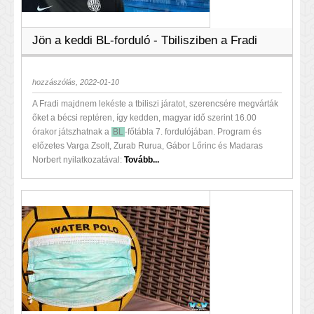
Jön a keddi BL-forduló - Tbilisziben a Fradi
hozzászólás, 2022-01-10
A Fradi majdnem lekéste a tbiliszi járatot, szerencsére megvárták
őket a bécsi reptéren, így kedden, magyar idő szerint 16.00
órakor játszhatnak a
BL
-főtábla 7. fordulójában. Program és
előzetes Varga Zsolt, Zurab Rurua, Gábor Lőrinc és Madaras
Norbert nyilatkozatával:
Tovább...