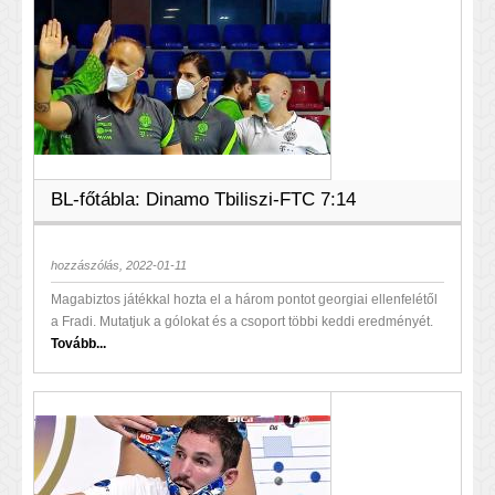
BL-főtábla: Dinamo Tbiliszi-FTC 7:14
hozzászólás, 2022-01-11
Magabiztos játékkal hozta el a három pontot georgiai ellenfelétől
a Fradi. Mutatjuk a gólokat és a csoport többi keddi eredményét.
Tovább...