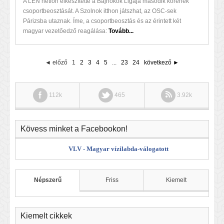
A LEN hétfőn elkészítette a Bajnokok Ligája második körének
csoportbeosztását. A Szolnok itthon játszhat, az OSC-sek
Párizsba utaznak. Íme, a csoportbeosztás és az érintett két
magyar vezetőedző reagálása:
Tovább...
◄ előző
1
2
3
4
5
...
23
24
következő ►
112k
465
3.92k
Kövess minket a Facebookon!
VLV - Magyar vízilabda-válogatott
Népszerű
Friss
Kiemelt
Kiemelt cikkek