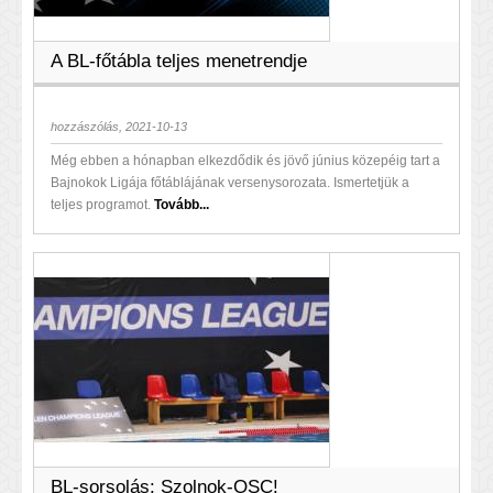
A BL-főtábla teljes menetrendje
hozzászólás, 2021-10-13
Még ebben a hónapban elkezdődik és jövő június közepéig tart a
Bajnokok Ligája főtáblájának versenysorozata. Ismertetjük a
teljes programot.
Tovább...
BL-sorsolás: Szolnok-OSC!