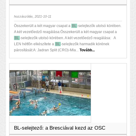
hozzászólás, 2021-10-11
Összekerült a két magyar csapat a
BL
-selejtezők utolsó körében.
A két vezetőedző reagálása:Összekerült a két magyar csapat a
BL
-selejtezők utolsó körében. A két vezetőedző reagálása: A
LEN hétfőn elkészítete a
BL
-selejtezők harmadik körének
párosítását:A: Jadran Split (CRO)-Mla...
Tovább...
BL-selejtező: a Bresciával kezd az OSC