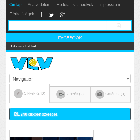
Címlap
Adatvédelem
Moderálási alapelvek
Impresszum
Elérhetőségek
FACEBOOK
Nikics-gól lábbal
Cikkek (240)
Videók (2)
Galériák (0)
BL
240
cikkben szerepel.