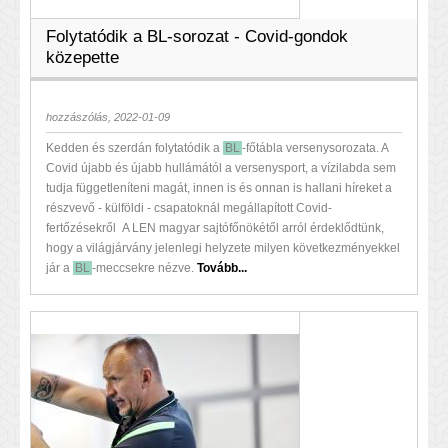
Folytatódik a BL-sorozat - Covid-gondok
közepette
hozzászólás, 2022-01-09
Kedden és szerdán folytatódik a
BL
-főtábla versenysorozata. A
Covid újabb és újabb hullámától a versenysport, a vízilabda sem
tudja függetleníteni magát, innen is és onnan is hallani híreket a
részvevő - külföldi - csapatoknál megállapított Covid-
fertőzésekről A LEN magyar sajtófőnökétől arról érdeklődtünk,
hogy a világjárvány jelenlegi helyzete milyen következményekkel
jár a
BL
-meccsekre nézve.
Tovább...