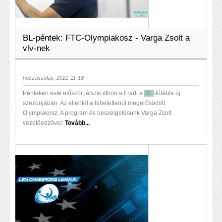
BL-péntek: FTC-Olympiakosz - Varga Zsolt a
vlv-nek
hozzászólás, 2021-11-18
Pénteken este először játszik itthon a Fradi a
BL
-főtábla új
szezonjában. Az ellenfél a hihetetlenül megerősödött
Olympiakosz. A program és beszélgetésünk Varga Zsolt
vezetőedzővel:
Tovább...