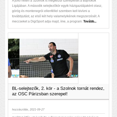
A jövő héten a Szolnok is megkezdi szereplését a Bajnokok
Ligájában. A második selejtezőkör egyik házigazdájaként olasz,
görög és montenegrói ellenféllel szemben kell kivívni a
továbbjutást, az első két hely valamelyikének megszerzését. A
meccseket a DigiSport adja majd, íme, a program:
Tovább...
BL-selejtezők, 2. kör - a Szolnok tornát rendez,
az OSC Párizsban szerepel!
hozzászólás, 2021-09-27