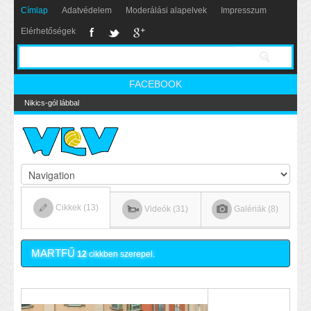
Címlap
Adatvédelem
Moderálási alapelvek
Impresszum
Elérhetőségek
FACEBOOK
Nikics-gól lábbal
Cikkek (13)
Videók (31)
Galériák (8)
MARTFŰ
12
cikkben szerepel.