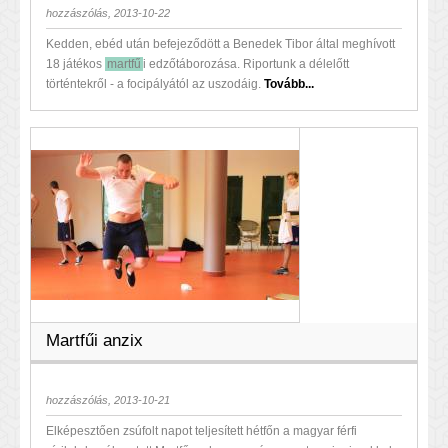
hozzászólás, 2013-10-22
Kedden, ebéd után befejeződött a Benedek Tibor által meghívott
18 játékos
martfű
i edzőtáborozása. Riportunk a délelőtt
történtekről - a focipályától az uszodáig.
Tovább...
Martfűi anzix
hozzászólás, 2013-10-21
Elképesztően zsúfolt napot teljesített hétfőn a magyar férfi