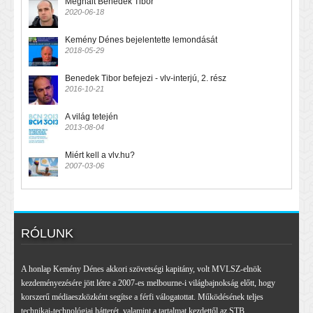
Meghalt Benedek Tibor
2020-06-18
Kemény Dénes bejelentette lemondását
2018-05-29
Benedek Tibor befejezi - vlv-interjú, 2. rész
2016-10-21
A világ tetején
2013-08-04
Miért kell a vlv.hu?
2007-03-06
RÓLUNK
A honlap Kemény Dénes akkori szövetségi kapitány, volt MVLSZ-elnök
kezdeményezésére jött létre a 2007-es melbourne-i világbajnokság előtt, hogy
korszerű médiaeszközként segítse a férfi válogatottat. Működésének teljes
technikai-technológiai hátterét, valamint a tartalmat kezdettől az STB