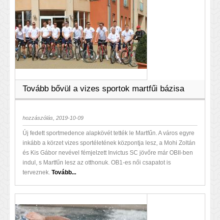
Tovább bővül a vizes sportok martfűi bázisa
hozzászólás, 2019-10-09
Új fedett sportmedence alapkövét tették le Martfűn. A város egyre
inkább a körzet vizes sportéletének központja lesz, a Mohi Zoltán
és Kis Gábor nevével fémjelzett Invictus SC jövőre már OBII-ben
indul, s Martfűn lesz az otthonuk. OB1-es női csapatot is
terveznek.
Tovább...