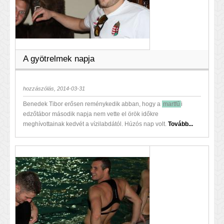
A gyötrelmek napja
hozzászólás, 2014-03-31
Benedek Tibor erősen reménykedik abban, hogy a
martfű
i
edzőtábor második napja nem vette el örök időkre
meghívottainak kedvét a vízilabdától. Húzós nap volt.
Tovább...