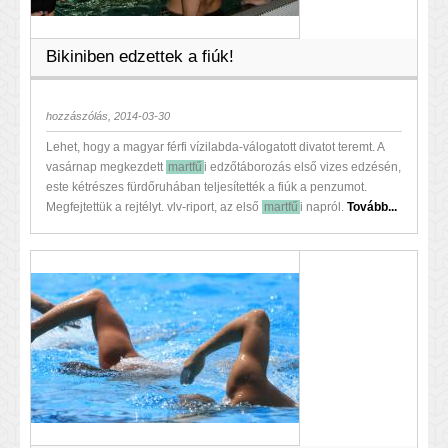
Bikiniben edzettek a fiúk!
hozzászólás, 2014-03-30
Lehet, hogy a magyar férfi vízilabda-válogatott divatot teremt. A
vasárnap megkezdett
martfű
i edzőtáborozás első vizes edzésén,
este kétrészes fürdőruhában teljesítették a fiúk a penzumot.
Megfejtettük a rejtélyt. vlv-riport, az első
martfű
i napról.
Tovább...