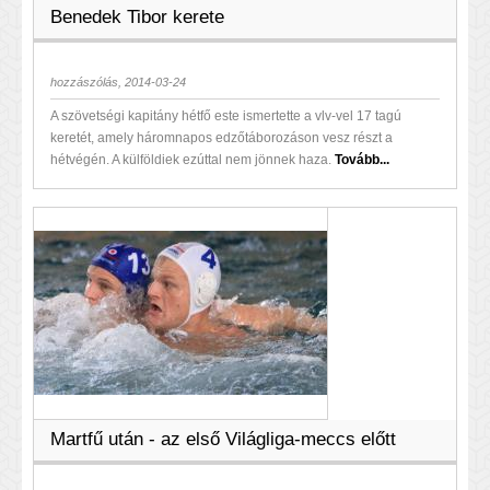
Benedek Tibor kerete
hozzászólás, 2014-03-24
A szövetségi kapitány hétfő este ismertette a vlv-vel 17 tagú
keretét, amely háromnapos edzőtáborozáson vesz részt a
hétvégén. A külföldiek ezúttal nem jönnek haza.
Tovább...
Martfű után - az első Világliga-meccs előtt