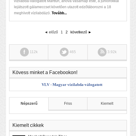
vízilabda-válogatott Martfűn, ahova vasárnap este, a juniorokkal
lejátszott gálameccset követően utazott edzőtáborozni a 18
meghívott vízilabdázó.
Tovább...
◄ előző
1
2
következő ►
112k
465
3.92k
Kövess minket a Facebookon!
VLV - Magyar vízilabda-válogatott
Népszerű
Friss
Kiemelt
Kiemelt cikkek