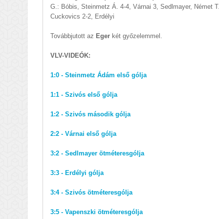
G.: Bóbis, Steinmetz Á. 4-4, Várnai 3, Sedlmayer, Német T.
Cuckovics 2-2, Erdélyi
Továbbjutott az
Eger
két győzelemmel.
VLV-VIDEÓK:
1:0 - Steinmetz Ádám első gólja
1:1 - Szivós első gólja
1:2 - Szivós második gólja
2:2 - Várnai első gólja
3:2 - Sedlmayer ötméteresgólja
3:3 - Erdélyi gólja
3:4 - Szivós ötméteresgólja
3:5 - Vapenszki ötméteresgólja