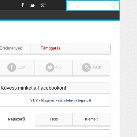
Eredmények
Támogatás
112k
465
3.92k
Kövess minket a Facebookon!
VLV - Magyar vízilabda-válogatott
Népszerű
Friss
Kiemelt