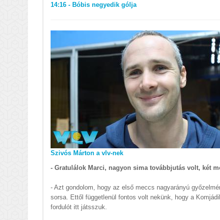
14:16 - Bóbis negyedik gólja
Szivós Márton a vlv-nek
- Gratulálok Marci, nagyon sima továbbjutás volt, két 
- Azt gondolom, hogy az első meccs nagyarányú győzelmén
sorsa. Ettől függetlenül fontos volt nekünk, hogy a Komjádi
fordulót itt játsszuk.