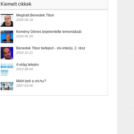
Kiemelt cikkek
Meghalt Benedek Tibor
2020-06-18
Kemény Dénes bejelentette lemondását
2018-05-29
Benedek Tibor befejezi - vlv-interjú, 2. rész
2016-10-21
A világ tetején
2013-08-04
Miért kell a vlv.hu?
2007-03-06