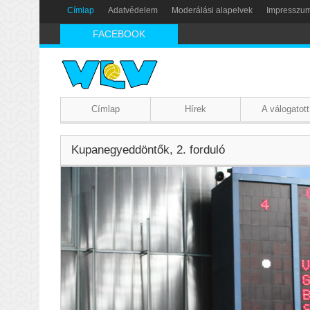
Címlap
Adatvédelem
Moderálási alapelvek
Impresszu
FACEBOOK
Címlap
Hírek
A válogatott
Kupanegyeddöntők, 2. forduló