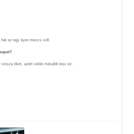
e hát ez egy ilyen meccs volt.
csapat?
 vissza őket, azért velük másabb lesz ez.