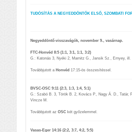
TUDÓSÍTÁS A NEGYEDDÖNTŐK ELSŐ, SZOMBATI FO
Negyeddöntő-visszavágók, november 9., vasárnap.
FTC-Honvéd 8:5 (1:1, 3:1, 1:1, 3:2)
G.: Katonás 3, Nyéki 2, Marnitz G., Jansik Sz., Ernyey, ill.
Továbbjutott a
Honvéd
17:15-ös összesítéssel.
BVSC-OSC 9:11 (2:3, 1:3, 1:4, 5:1)
G.: Szabó B. 3, Török B. 2, Kovács P., Nagy Á. D., Tatár, 
Vincze M.
Továbbjutott az
OSC
két győzelemmel.
Vasas-Eger 14:16 (2:2, 3:7, 4:2, 5:5)