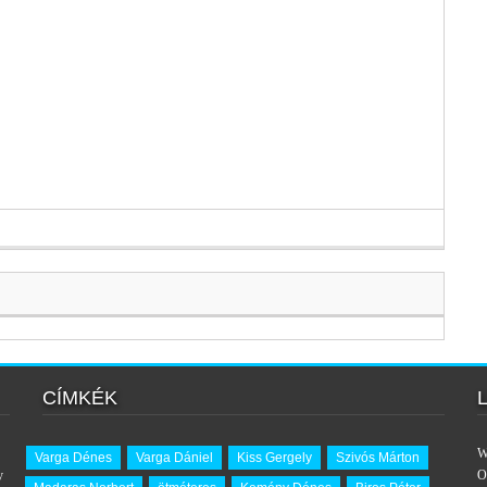
CÍMKÉK
W
Varga Dénes
Varga Dániel
Kiss Gergely
Szivós Márton
y
O