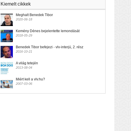
Kiemelt cikkek
Meghalt Benedek Tibor
2020-06-18
Kemény Dénes bejelentette lemondását
2018-05-29
Benedek Tibor befejezi - vlv-interjú, 2. rész
2016-10-21
A világ tetején
2013-08-04
Miért kell a vlv.hu?
2007-03-06