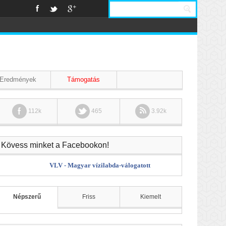
Eredmények
Támogatás
112k
465
3.92k
Kövess minket a Facebookon!
VLV - Magyar vízilabda-válogatott
Népszerű
Friss
Kiemelt