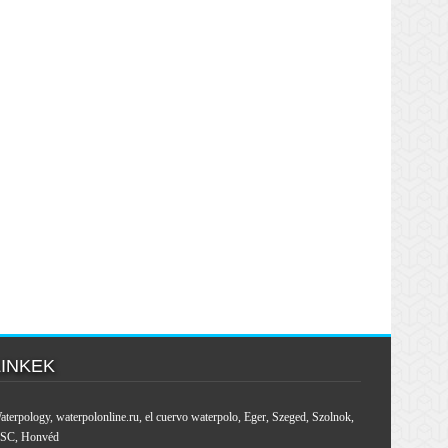
LINKEK
aterpology
,
waterpolonline.ru
,
el cuervo waterpolo
,
Eger
,
Szeged
,
Szolnok
,
SC
,
Honvéd