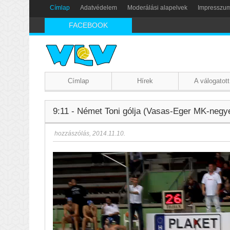
Címlap
Adatvédelem
Moderálási alapelvek
Impresszu
FACEBOOK
Címlap
Hírek
A válogatott
9:11 - Német Toni gólja (Vasas-Eger MK-negy
hozzászólás
,
2014.11.10.