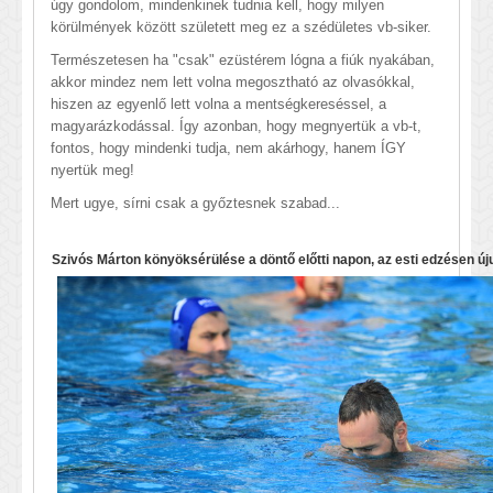
úgy gondolom, mindenkinek tudnia kell, hogy milyen
körülmények között született meg ez a szédületes vb-siker.
Természetesen ha "csak" ezüstérem lógna a fiúk nyakában,
akkor mindez nem lett volna megosztható az olvasókkal,
hiszen az egyenlő lett volna a mentségkereséssel, a
magyarázkodással. Így azonban, hogy megnyertük a vb-t,
fontos, hogy mindenki tudja, nem akárhogy, hanem ÍGY
nyertük meg!
Mert ugye, sírni csak a győztesnek szabad...
Szivós Márton könyöksérülése a döntő előtti napon, az esti edzésen úju