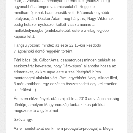
este, a vacsoránál néhányan betermeltek (valószínűleg)
ugyanabból a tengeri valamicsodából. Reggelre
mindhármójuknak hasmenésük volt. Bátorinak enyhébb
lefolyású, ám Decker Ádám még hányt is, Nagy Viktornak
pedig hétszer-nyolcszor kellett visszamennie a
mellékhelyiségbe (emlékeztetőül: estére a világ legjobb
kapusa lett).
Hangsúlyozom: mindez az este 22.15-kor kezdődő
világbajnoki döntő reggelén történt!
Tóni bácsi (dr. Gábor Antal csapatorvos) minden tudását és
eszköztárát bevetette, hogy "járóképes" állapotba hozza az
érintetteket, akikre ugye este a szelídségéről híres
montenegrói alakulat várt. (Ami egyébként Nagy Viktort illeti,
ő már korábban, egy edzésen összeszedett egy kellemetlen
ujjsérülést...)
És ezen előzmények után zajlott le a 2013-as világbajnokság
döntője, amelyen Magyarország fantasztikus játékkal
megszerezte a győzelmet.
Szóval így.
Az elmondottakat senki nem propagálta-propagálja. Mégis