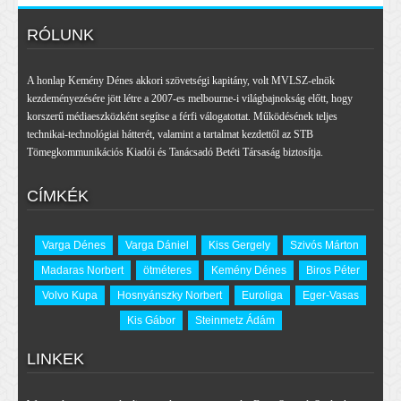
RÓLUNK
A honlap Kemény Dénes akkori szövetségi kapitány, volt MVLSZ-elnök
kezdeményezésére jött létre a 2007-es melbourne-i világbajnokság előtt, hogy
korszerű médiaeszközként segítse a férfi válogatottat. Működésének teljes
technikai-technológiai hátterét, valamint a tartalmat kezdettől az STB
Tömegkommunikációs Kiadói és Tanácsadó Betéti Társaság biztosítja.
CÍMKÉK
Varga Dénes
Varga Dániel
Kiss Gergely
Szivós Márton
Madaras Norbert
ötméteres
Kemény Dénes
Biros Péter
Volvo Kupa
Hosnyánszky Norbert
Euroliga
Eger-Vasas
Kis Gábor
Steinmetz Ádám
LINKEK