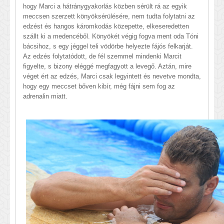
hogy Marci a hátránygyakorlás közben sérült rá az egyik
meccsen szerzett könyöksérülésére, nem tudta folytatni az
edzést és hangos káromkodás közepette, elkeseredetten
szállt ki a medencéből. Könyökét végig fogva ment oda Tóni
bácsihoz, s egy jéggel teli vödörbe helyezte fájós felkarját.
Az edzés folytatódott, de fél szemmel mindenki Marcit
figyelte, s bizony eléggé megfagyott a levegő. Aztán, mire
véget ért az edzés, Marci csak legyintett és nevetve mondta,
hogy egy meccset bőven kibír, még fájni sem fog az
adrenalin miatt.