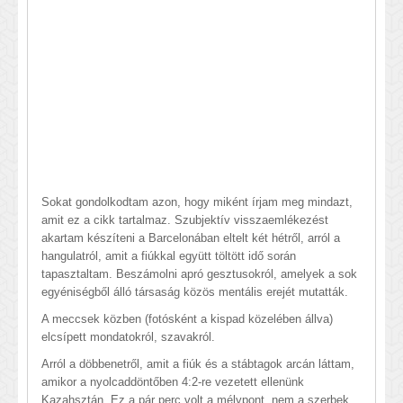
Sokat gondolkodtam azon, hogy miként írjam meg mindazt,
amit ez a cikk tartalmaz. Szubjektív visszaemlékezést
akartam készíteni a Barcelonában eltelt két hétről, arról a
hangulatról, amit a fiúkkal együtt töltött idő során
tapasztaltam. Beszámolni apró gesztusokról, amelyek a sok
egyéniségből álló társaság közös mentális erejét mutatták.
A meccsek közben (fotósként a kispad közelében állva)
elcsípett mondatokról, szavakról.
Arról a döbbenetről, amit a fiúk és a stábtagok arcán láttam,
amikor a nyolcaddöntőben 4:2-re vezetett ellenünk
Kazahsztán. Ez a pár perc volt a mélypont, nem a szerbek