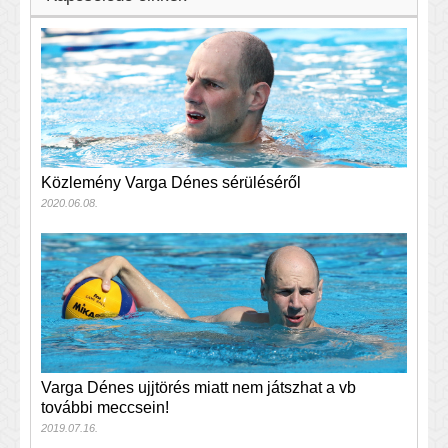
Közlemény Varga Dénes sérüléséről
2020.06.08.
Varga Dénes ujjtörés miatt nem játszhat a vb
további meccsein!
2019.07.16.