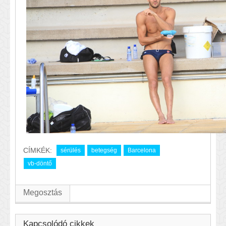
CÍMKÉK:
sérülés
betegség
Barcelona
vb-döntő
Megosztás
Kapcsolódó cikkek