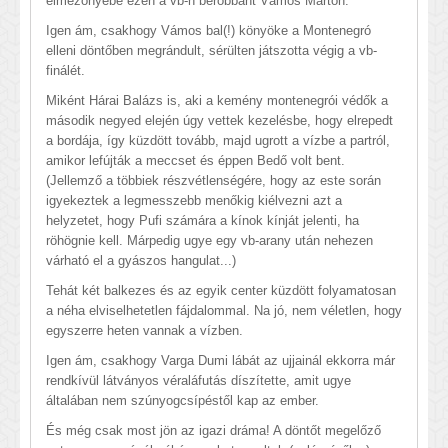
élmezőnyébe ezen a vb-n berobbant Vámos Márton.
Igen ám, csakhogy Vámos bal(!) könyöke a Montenegró
elleni döntőben megrándult, sérülten játszotta végig a vb-
finálét.
Miként Hárai Balázs is, aki a kemény montenegrói védők a
második negyed elején úgy vettek kezelésbe, hogy elrepedt
a bordája, így küzdött tovább, majd ugrott a vízbe a partról,
amikor lefújták a meccset és éppen Bedő volt bent.
(Jellemző a többiek részvétlenségére, hogy az este során
igyekeztek a legmesszebb menőkig kiélvezni azt a
helyzetet, hogy Pufi számára a kínok kínját jelenti, ha
röhögnie kell. Márpedig ugye egy vb-arany után nehezen
várható el a gyászos hangulat...)
Tehát két balkezes és az egyik center küzdött folyamatosan
a néha elviselhetetlen fájdalommal. Na jó, nem véletlen, hogy
egyszerre heten vannak a vízben.
Igen ám, csakhogy Varga Dumi lábát az ujjainál ekkorra már
rendkívül látványos véraláfutás díszítette, amit ugye
általában nem szúnyogcsípéstől kap az ember.
És még csak most jön az igazi dráma! A döntőt megelőző