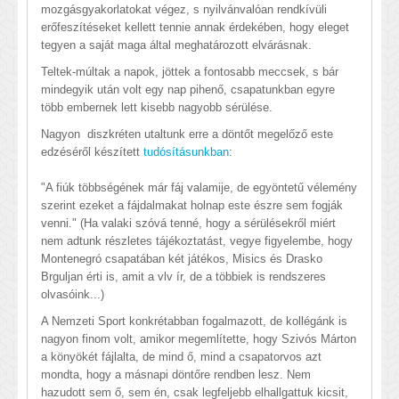
mozgásgyakorlatokat végez, s nyilvánvalóan rendkívüli
erőfeszítéseket kellett tennie annak érdekében, hogy eleget
tegyen a saját maga által meghatározott elvárásnak.
Teltek-múltak a napok, jöttek a fontosabb meccsek, s bár
mindegyik után volt egy nap pihenő, csapatunkban egyre
több embernek lett kisebb nagyobb sérülése.
Nagyon diszkréten utaltunk erre a döntőt megelőző este
edzéséről készített
tudósításunkban
:
"A fiúk többségének már fáj valamije, de egyöntetű vélemény
szerint ezeket a fájdalmakat holnap este észre sem fogják
venni." (Ha valaki szóvá tenné, hogy a sérülésekről miért
nem adtunk részletes tájékoztatást, vegye figyelembe, hogy
Montenegró csapatában két játékos, Misics és Drasko
Brguljan érti is, amit a vlv ír, de a többiek is rendszeres
olvasóink...)
A Nemzeti Sport konkrétabban fogalmazott, de kollégánk is
nagyon finom volt, amikor megemlítette, hogy Szivós Márton
a könyökét fájlalta, de mind ő, mind a csapatorvos azt
mondta, hogy a másnapi döntőre rendben lesz. Nem
hazudott sem ő, sem én, csak legfeljebb elhallgattuk kicsit,