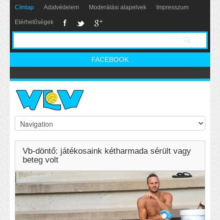
Címlap
Adatvédelem
Moderálási alapelvek
Impresszum
Elérhetőségek
FACEBOOK
Vb-döntő: játékosaink kétharmada sérült vagy
beteg volt