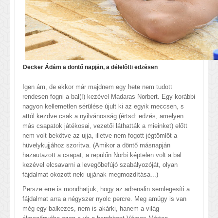
Decker Ádám a döntő napján, a délelőtti edzésen
Igen ám, de ekkor már majdnem egy hete nem tudott
rendesen fogni a bal(!) kezével Madaras Norbert. Egy korábbi
nagyon kellemetlen sérülése újult ki az egyik meccsen, s
attól kezdve csak a nyilvánosság (értsd: edzés, amelyen
más csapatok játékosai, vezetői láthatták a mieinket) előtt
nem volt bekötve az ujja, illetve nem fogott jégtömlőt a
hüvelykujjához szorítva. (Amikor a döntő másnapján
hazautazott a csapat, a repülőn Norbi képtelen volt a bal
kezével elcsavarni a levegőbefújó szabályozóját, olyan
fájdalmat okozott neki ujjának megmozdítása...)
Persze erre is mondhatjuk, hogy az adrenalin semlegesíti a
fájdalmat arra a négyszer nyolc percre. Meg amúgy is van
még egy balkezes, nem is akárki, hanem a világ