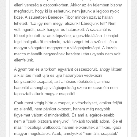
elleni vereség a csoportkörben. Akkor az én fejemben bizony
megfordult, hogy ki is eshetünk, nem jutunk a legjobb nyolc
közé. A szünetben Benedek Tibor minden szavát hallani
lehetett. "Ez így nem megy, alszunk! Ébredjünk fel!" Nem
volt ingerült, csak hangos és határozott. A szavainál is
többet jelentett az arckifejezése, a gesztikulálása. Lehajtott
fejjel hallgatta őt mindenki, aztán véget ért a szünet - és a
magyar válogatott megnyerte a világbajnokságot. A kazah
meccs második negyedének kezdete után ugyanis nem volt
ellenfelünk.
A gyomrom és a torkom egyaránt összeszorult, ahogy láttam
a kiállítás miatt újra és újra hátrányban védekezni
kényszerülő csapatot, azt a hősies röpködést, amihez
hasonlót a sanghaji világbajnokság szerb meccse óta nem
tapasztalhattunk magyar csapattól.
Csak most végig bírta a csapat, a vészhelyzet, amikor feljött
az ellenfél, nem pánikot okozott, hanem még nagyobb
figyelmet váltott ki mindenkiből. És ami a legérdekesebb,
nem a "csak biztosra menjünk", "inkább tovább adom, lője el
más" filozófiája uralkodott, hanem előkerültek a fifikás, igazi
magyar megoldások. Azok, amelyeket "normális csapatok"