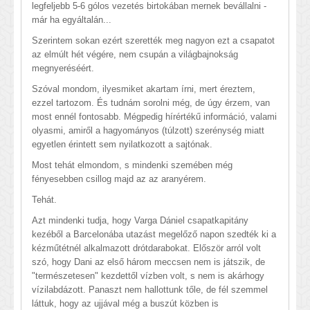
legfeljebb 5-6 gólos vezetés birtokában mernek bevállalni -
már ha egyáltalán...
Szerintem sokan ezért szerették meg nagyon ezt a csapatot
az elmúlt hét végére, nem csupán a világbajnokság
megnyeréséért.
Szóval mondom, ilyesmiket akartam írni, mert éreztem,
ezzel tartozom. És tudnám sorolni még, de úgy érzem, van
most ennél fontosabb. Mégpedig hírértékű információ, valami
olyasmi, amiről a hagyományos (túlzott) szerénység miatt
egyetlen érintett sem nyilatkozott a sajtónak.
Most tehát elmondom, s mindenki szemében még
fényesebben csillog majd az az aranyérem.
Tehát.
Azt mindenki tudja, hogy Varga Dániel csapatkapitány
kezéből a Barcelonába utazást megelőző napon szedték ki a
kézműtétnél alkalmazott drótdarabokat. Először arról volt
szó, hogy Dani az első három meccsen nem is játszik, de
"természetesen" kezdettől vízben volt, s nem is akárhogy
vízilabdázott. Panaszt nem hallottunk tőle, de fél szemmel
láttuk, hogy az ujjával még a buszút közben is