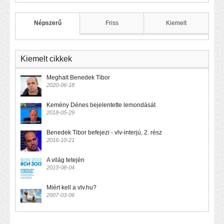
Népszerű
Friss
Kiemelt
Kiemelt cikkek
Meghalt Benedek Tibor
2020-06-18
Kemény Dénes bejelentette lemondását
2018-05-29
Benedek Tibor befejezi - vlv-interjú, 2. rész
2016-10-21
A világ tetején
2013-08-04
Miért kell a vlv.hu?
2007-03-06