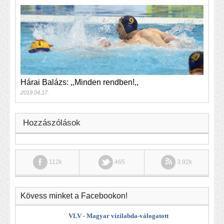
Hárai Balázs: ,,Minden rendben!,,
2019.04.17.
Hozzászólások
112k
465
3.92k
Kövess minket a Facebookon!
VLV - Magyar vízilabda-válogatott