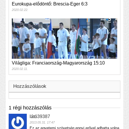
Eurokupa-elődöntő: Brescia-Eger 6:3
2020.02.22.
Világliga: Franciaország-Magyarország 15:10
2020.02.11.
Hozzászólások
1 régi hozzászólás
látó
39387
2013.05.31. 17:47
Ez az egyetemi szövetség ennyi erővel adhatta volna