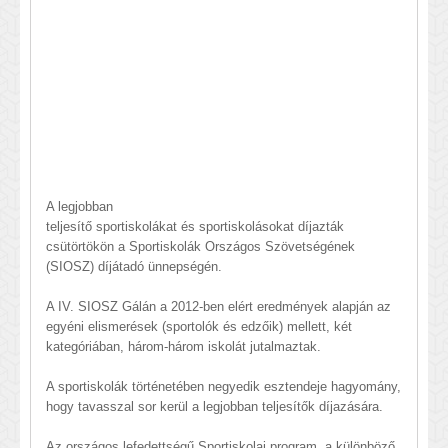
A legjobban
teljesítő sportiskolákat és sportiskolásokat díjazták
csütörtökön a Sportiskolák Országos Szövetségének
(SIOSZ) díjátadó ünnepségén.
A IV. SIOSZ Gálán a 2012-ben elért eredmények alapján az
egyéni elismerések (sportolók és edzőik) mellett, két
kategóriában, három-három iskolát jutalmaztak.
A sportiskolák történetében negyedik esztendeje hagyomány,
hogy tavasszal sor kerül a legjobban teljesítők díjazására.
Az országos lefedettségű Sportiskolai program, a különböző