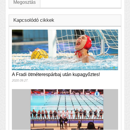
Megosztás
Kapcsolódó cikkek
A Fradi ötméterespárbaj után kupagyőztes!
2020.09.27.