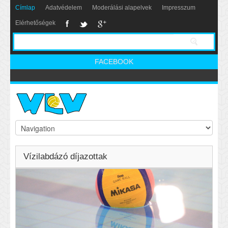
Címlap
Adatvédelem
Moderálási alapelvek
Impresszum
Elérhetőségek
FACEBOOK
Vízilabdázó díjazottak