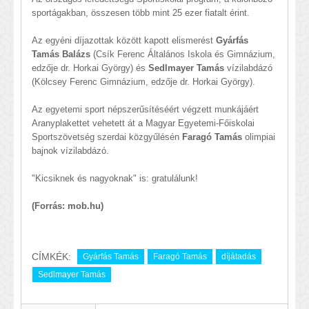
sportágakban, összesen több mint 25 ezer fiatalt érint.
Az egyéni díjazottak között kapott elismerést
Gyárfás
Tamás Balázs
(Csík Ferenc Általános Iskola és Gimnázium,
edzője dr. Horkai György) és
Sedlmayer Tamás
vízilabdázó
(Kölcsey Ferenc Gimnázium, edzője dr. Horkai György).
Az egyetemi sport népszerűsítéséért végzett munkájáért
Aranyplakettet vehetett át a Magyar Egyetemi-Főiskolai
Sportszövetség szerdai közgyűlésén
Faragó Tamás
olimpiai
bajnok vízilabdázó.
"Kicsiknek és nagyoknak" is: gratulálunk!
(Forrás: mob.hu)
CÍMKÉK:
Gyárfás Tamás
Faragó Tamás
díjátadás
Sedlmayer Tamás