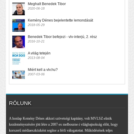
Meghalt Benedek Tibor
2020-06-18
Kemény Dénes bejelentette lemondását
2018-05-29
Benedek Tibor befejezi - vlv-interjú, 2. rész
2016-10-21
A világ tetején
2013-08-04
Miért kell a vlv.hu?
2007-03-06
RÓLUNK
A honlap Kemény Dénes akkori szövetségi kapitány, volt MVLSZ-elnök
kezdeményezésére jött létre a 2007-es melbourne-i világbajnokság előtt, hogy
korszerű médiaeszközként segítse a férfi válogatottat. Működésének teljes