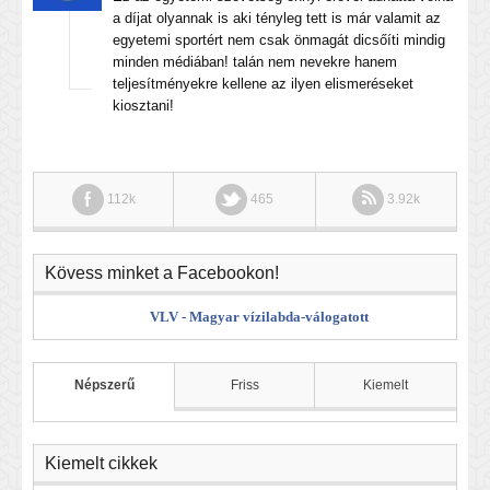
a díjat olyannak is aki tényleg tett is már valamit az
egyetemi sportért nem csak önmagát dicsőíti mindig
minden médiában! talán nem nevekre hanem
teljesítményekre kellene az ilyen elismeréseket
kiosztani!
112k
465
3.92k
Kövess minket a Facebookon!
VLV - Magyar vízilabda-válogatott
Népszerű
Friss
Kiemelt
Kiemelt cikkek