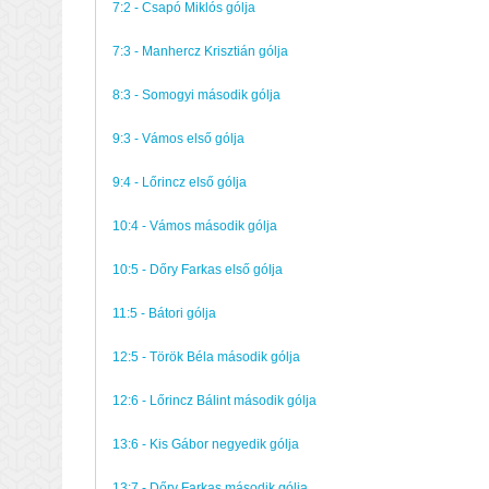
7:2 - Csapó Miklós gólja
7:3 - Manhercz Krisztián gólja
8:3 - Somogyi második gólja
9:3 - Vámos első gólja
9:4 - Lőrincz első gólja
10:4 - Vámos második gólja
10:5 - Dőry Farkas első gólja
11:5 - Bátori gólja
12:5 - Török Béla második gólja
12:6 - Lőrincz Bálint második gólja
13:6 - Kis Gábor negyedik gólja
13:7 - Dőry Farkas második gólja