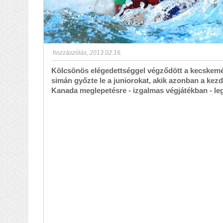
hozzászólás
,
2013.02.16.
Kölcsönös elégedettséggel végződött a kecskemét
simán győzte le a juniorokat, akik azonban a kezd
Kanada meglepetésre - izgalmas végjátékban - le