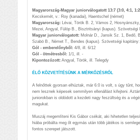
Magyarország-Magyar juniorválogatott 13:7 (3:0, 4:1, 1:2,
Kecskemét, v.: Roy (kanadai), Haentschel (német)
Magyarország:
Lévai, Török B. 2, Vámos 2, Hosnyánszky, 
Mezei, Angyal, Fülöp B., Bisztritsányi (kapus). Szövetségi
Magyar juniorválogatott:
Molnár D., Jansik Sz. 1, Bedő, B
Szabö B., Német T., Bendes (kapus). Szövetségi kapitány:
Gól - emberelőnyből:
4/8, ill. 6/12
Gól - ötmétresből:
1/1, ill. -
Kipontozózott:
Angyal, Török, ill. Telegdy
ÉLŐ KÖZVETÍTÉSÜNK A MÉRKŐZÉSRŐL
A felnőttek gyorsan elhúztak, már 6:0 is volt, s úgy tűnt, ho
nem lesznek képesek semmilyen ellenállást kifejteni. Aztán 
juniorokban is oldódott a kezdeti nagy feszültség és a vég
magukat.
Muszáj megemlíteni Kis Gábor csékát, aki hihetetlen teljes
hiába próbálta meg őt egymás után több játékos is semlege
fontos szerepet játszott.