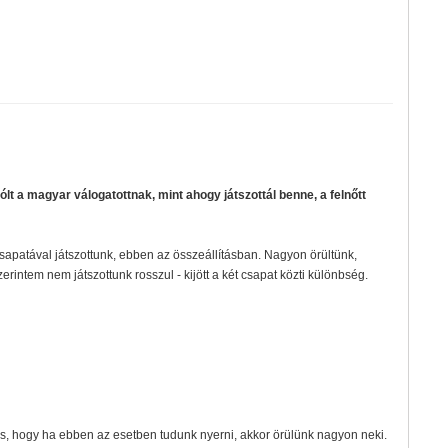
gólt a magyar válogatottnak, mint ahogy játszottál benne, a felnőtt
csapatával játszottunk, ebben az összeállításban. Nagyon örültünk,
intem nem játszottunk rosszul - kijött a két csapat közti különbség.
 és, hogy ha ebben az esetben tudunk nyerni, akkor örülünk nagyon neki.