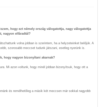
hiszem, hogy ezt némely ország válogatottja, nagy válogatottja
t, nagyon elfáradtál?
tszhattunk volna jobban is szerintem, ha a helyzeteinket belőjük. A
bb, szorosabb meccset tudunk játszani, esetleg nyerünk is.
ajtuk, hogy nagyon bizonyítani akarnak?
pura. Mi azon voltunk, hogy minél jobban bizonyítsuk, hogy ott a
t tornánk és remélhetőleg a másik két meccsen már sokkal nagyobb