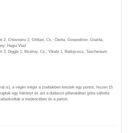
ei 2, Chioveanu 2, Ghiban. Cs.: Oanta, Gospodinov, Goanta,
ány: Hagiu Vlad
m 3, Diggle 1, Mcelroy. Cs.: Vikalo 1, Radojcsics, Tascheraum
l is), a végén mégis a zsebükben éreztek egy pontot, hiszen 15
aptak egy hátrányt és azt a dudaszó pillanatában gólra váltotta
tatlankodtak a medencében és a parton.