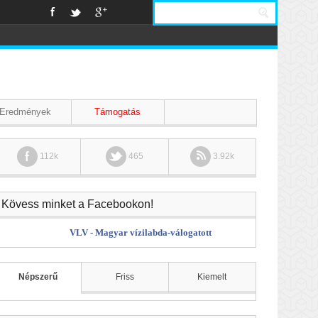
Eredmények
Támogatás
112k
465
3.92k
Kövess minket a Facebookon!
VLV - Magyar vízilabda-válogatott
Népszerű
Friss
Kiemelt