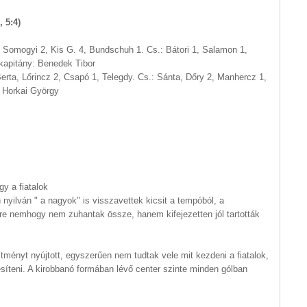
 5:4)
Somogyi 2, Kis G. 4, Bundschuh 1. Cs.: Bátori 1, Salamon 1,
 kapitány: Benedek Tibor
erta, Lőrincz 2, Csapó 1, Telegdy. Cs.: Sánta, Dőry 2, Manhercz 1,
 Horkai György
gy a fiatalok
nyilván " a nagyok" is visszavettek kicsit a tempóból, a
ére nemhogy nem zuhantak össze, hanem kifejezetten jól tartották
ítményt nyújtott, egyszerűen nem tudtak vele mit kezdeni a fiatalok,
síteni. A kirobbanó formában lévő center szinte minden gólban