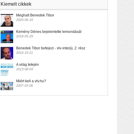
Kiemelt cikkek
Meghalt Benedek Tibor
2020-06-18
Kemény Dénes bejelentette lemondását
2018-05-29
Benedek Tibor befejezi - vlv-interjú, 2. rész
2016-10-21
A világ tetején
2013-08-04
Miért kell a vlv.hu?
2007-03-06