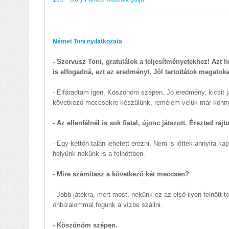
Német Toni nyilatkozata
- Szervusz Toni, gratulálok a teljesítményetekhez! Azt 
is elfogadná, ezt az eredményt. Jól tartottátok magatoka
- Elfáradtam igen. Köszönöm szépen. Jó eredmény, kicsit já
következő meccsekre készülünk, remélem velük már könnye
- Az ellenfélnél is sok fiatal, újonc játszott. Érezted r
- Egy-kettőn talán lehetett érezni. Nem is lőttek annyira ka
helyünk nekünk is a felnőttben.
- Mire számítasz a következő két meccsen?
- Jobb játékra, mert most, nekünk ez az első ilyen felnőt
önbizalommal fogunk a vízbe szállni.
- Köszönöm szépen.