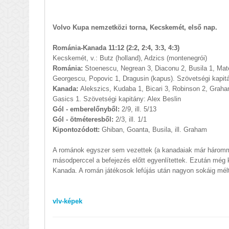
Volvo Kupa nemzetközi torna, Kecskemét, első nap.
Románia-Kanada 11:12 (2:2, 2:4, 3:3, 4:3)
Kecskemét, v.: Butz (holland), Adzics (montenegrói)
Románia:
Stoenescu, Negrean 3, Diaconu 2, Busila 1, Mat
Georgescu, Popovic 1, Dragusin (kapus). Szövetségi kapit
Kanada:
Alekszics, Kudaba 1, Bicari 3, Robinson 2, Graha
Gasics 1. Szövetségi kapitány: Alex Beslin
Gól - emberelőnyből:
2/9, ill. 5/13
Gól - ötméteresből:
2/3, ill. 1/1
Kipontozódott:
Ghiban, Goanta, Busila, ill. Graham
A románok egyszer sem vezettek (a kanadaiak már háromma
másodperccel a befejezés előtt egyenlítettek. Ezután még k
Kanada. A román játékosok lefújás után nagyon sokáig mél
vlv-képek