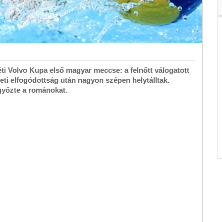
i Volvo Kupa első magyar meccse: a felnőtt válogatott
eti elfogódottság után nagyon szépen helytálltak.
győzte a románokat.