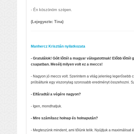
- Én köszönöm szépen.
(Lejegyezte: Tina)
Manhercz Krisztián nyilatkozata
- Gratulálok! Gólt lőttél a magyar válogatottnak! Előbb lőttél 
csapatban. Mesélj milyen volt ez a meccs!
- Nagyon jó meccs volt. Szerintem a világ jelenleg legerősebb 
próbáltunk egy viszonylag szorosabb eredményt összehozni. Szer
- Elfáradtál a végére nagyon?
- Igen, mondhatjuk.
- Mire számítasz holnap és holnapután?
- Megteszünk mindent, ami tőlünk telik. Nyújtjuk a maximálisat