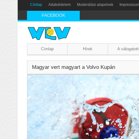
Címlap
Adatvédelem
Moderálási alapelvek
Impresszu
FACEBOOK
Címlap
Hírek
A válogatott
Magyar vert magyart a Volvo Kupán