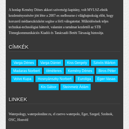
A honlap Kemény Dénes akkori szövetségi kapitány, volt MVLSZ-elnök
kezdeményezésére jött létre a 2007-es melbourne-i világbajnokság előtt, hogy
korszerű médiaeszközként segítse a férfi válogatottat. Működésének teljes
technikai-technológiai hátterét, valamint a tartalmat kezdettől az STB
Tömegkommunikációs Kiadói és Tanácsadó Betéti Társaság biztosítja.
CÍMKÉK
Varga Dénes
Varga Dániel
Kiss Gergely
Szivós Márton
Madaras Norbert
ötméteres
Kemény Dénes
Biros Péter
Volvo Kupa
Hosnyánszky Norbert
Euroliga
Eger-Vasas
Kis Gábor
Steinmetz Ádám
LINKEK
Waterpology
,
waterpolonline.ru
,
el cuervo waterpolo
,
Eger
,
Szeged
,
Szolnok
,
OSC
,
Honvéd