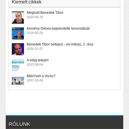
Kiemelt cikkek
Meghalt Benedek Tibor
2020-06-18
Kemény Dénes bejelentette lemondását
2018-05-29
Benedek Tibor befejezi - vlv-interjú, 2. rész
2016-10-21
A világ tetején
2013-08-04
Miért kell a vlv.hu?
2007-03-06
RÓLUNK