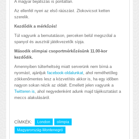
A magyar bejátszás is pontatlan.
Az ellenfél nyeri az első ráúszást. Zlokovicsot ketten
szerelik.
Kezdődik a mérkőzés!
Túl vagyunk a bemutatáson, perceken belül megszólal a
spanyol és ausztrál játékvezetők sípja.
Második olimpiai csoportmérkőzésünk 11.00-kor
kezdődik.
Amennyiben túlterheltség miatt serverünk nem bírná a
nyomást, ajánljuk
facebook-oldalunkat
, ahol remélhetőleg
zökkenőmentes lesz a közvetítés akkor is, ha egy időben
nagyon sokan nézik az oldalt. Emellett jelen vagyunk a
Twitteren is
, ahol negyedenként adunk majd tájékoztatást a
meccs alakulásáról.
CÍMKÉK:
London
olimpia
Magyarország-Montenegró