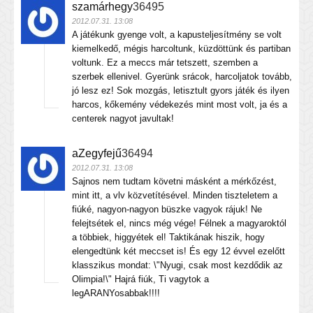
szamárhegy
36495
2012.07.31. 13:08
A játékunk gyenge volt, a kapusteljesítmény se volt
kiemelkedő, mégis harcoltunk, küzdöttünk és partiban
voltunk. Ez a meccs már tetszett, szemben a
szerbek ellenivel. Gyerünk srácok, harcoljatok tovább,
jó lesz ez! Sok mozgás, letisztult gyors játék és ilyen
harcos, kőkemény védekezés mint most volt, ja és a
centerek nagyot javultak!
aZegyfejű
36494
2012.07.31. 13:08
Sajnos nem tudtam követni másként a mérkőzést,
mint itt, a vlv közvetítésével. Minden tiszteletem a
fiúké, nagyon-nagyon büszke vagyok rájuk! Ne
felejtsétek el, nincs még vége! Félnek a magyaroktól
a többiek, higgyétek el! Taktikának hiszik, hogy
elengedtünk két meccset is! És egy 12 évvel ezelőtt
klasszikus mondat: \"Nyugi, csak most kezdődik az
Olimpia!\" Hajrá fiúk, Ti vagytok a
legARANYosabbak!!!!