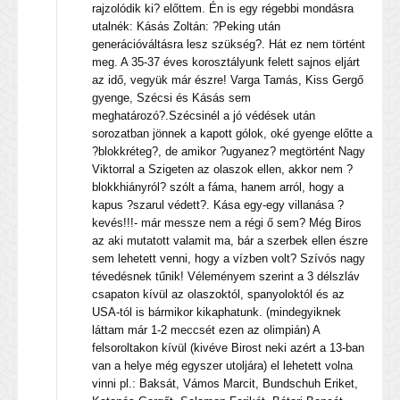
rajzolódik ki? előttem. Én is egy régebbi mondásra
utalnék: Kásás Zoltán: ?Peking után
generációváltásra lesz szükség?. Hát ez nem történt
meg. A 35-37 éves korosztályunk felett sajnos eljárt
az idő, vegyük már észre! Varga Tamás, Kiss Gergő
gyenge, Szécsi és Kásás sem
meghatározó?.Szécsinél a jó védések után
sorozatban jönnek a kapott gólok, oké gyenge előtte a
?blokkréteg?, de amikor ?ugyanez? megtörtént Nagy
Viktorral a Szigeten az olaszok ellen, akkor nem ?
blokkhiányról? szólt a fáma, hanem arról, hogy a
kapus ?szarul védett?. Kása egy-egy villanása ?
kevés!!!- már messze nem a régi ő sem? Még Biros
az aki mutatott valamit ma, bár a szerbek ellen észre
sem lehetett venni, hogy a vízben volt? Szívós nagy
tévedésnek tűnik! Véleményem szerint a 3 délszláv
csapaton kívül az olaszoktól, spanyoloktól és az
USA-tól is bármikor kikaphatunk. (mindegyiknek
láttam már 1-2 meccsét ezen az olimpián) A
felsoroltakon kívül (kivéve Birost neki azért a 13-ban
van a helye még egyszer utoljára) el lehetett volna
vinni pl.: Baksát, Vámos Marcit, Bundschuh Eriket,