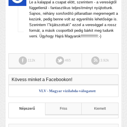
Le a kalappal a csapat elött, szerintem - a vereségtől
függetlenül - fantasztikus teljesítményt nyújtottunk.
Sajnos, néhány sorsfordító pillanatban megremegett a
kezünk, pedig benne volt az egyenlítés lehetősége is.
Szerintem \"kijátszottuk\" ezzel a vereséggel a rossz
formát, a másik csoportból pedig bárkit meg tudunk
verni. Úgyhogy Hajrá Magyarok!!!!!!!!!!!!!!!:-)
112k
465
3.92k
Kövess minket a Facebookon!
VLV - Magyar vízilabda-válogatott
Népszerű
Friss
Kiemelt