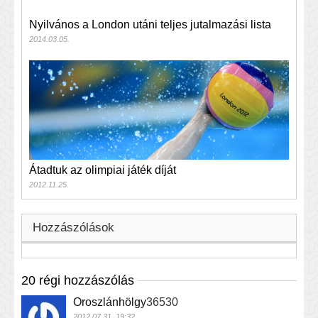
Nyilvános a London utáni teljes jutalmazási lista
2014.03.05.
Átadtuk az olimpiai játék díját
2012.11.25.
Hozzászólások
20 régi hozzászólás
Oroszlánhölgy
36530
2012.07.31. 19:32