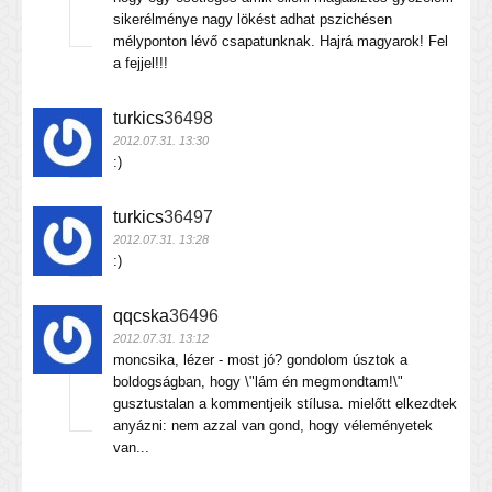
sikerélménye nagy lökést adhat pszichésen
mélyponton lévő csapatunknak. Hajrá magyarok! Fel
a fejjel!!!
turkics
36498
2012.07.31. 13:30
:)
turkics
36497
2012.07.31. 13:28
:)
qqcska
36496
2012.07.31. 13:12
moncsika, lézer - most jó? gondolom úsztok a
boldogságban, hogy \"lám én megmondtam!\"
gusztustalan a kommentjeik stílusa. mielőtt elkezdtek
anyázni: nem azzal van gond, hogy véleményetek
van...