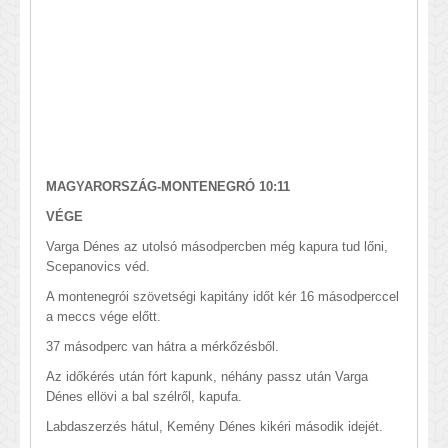
MAGYARORSZÁG-MONTENEGRÓ 10:11
VÉGE
Varga Dénes az utolsó másodpercben még kapura tud lőni,
Scepanovics véd.
A montenegrói szövetségi kapitány időt kér 16 másodperccel
a meccs vége előtt.
37 másodperc van hátra a mérkőzésből.
Az időkérés után fórt kapunk, néhány passz után Varga
Dénes ellövi a bal szélről, kapufa.
Labdaszerzés hátul, Kemény Dénes kikéri második idejét.