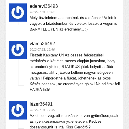
ederevi
36493
2012.07.31. 13:01
Mély tiszteletem a csapatnak és a stábnak! Veletek
vagyok a küzdelemben és veletek leszek a végén is
BÁRMI LEGYEN az eredmény... :)
vtarch
36492
2012.07.31. 12:46
Tisztelt Kapitány Úr! Az összes felkészülési
mérkőzés a két éles meccs alapján javaslom, hogy
az eredménytelen, STATIKUS játék helyett a több
mozgásos, aktív játékra kellene nagyon sűrgősen
váltani! Felpörgetné a fiúkat, jöhetnének az okos
Kásás passzok, az eredményes gólok! Ne adjátok fel!
HAJRÁ fiúk!
lézer
36491
2012.07.31. 12:35
Az el nem végzett munkának is van gyümölcse,csak
az ilyen,keserű,savanyú,ehetetlen. Kedves
dossantos,mit is irtál Kiss Gergőről?