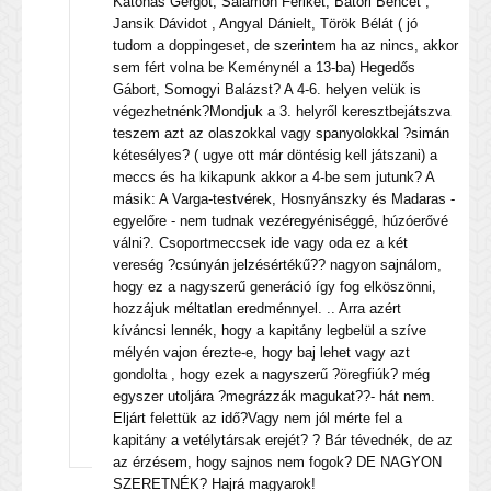
Katonás Gergőt, Salamon Ferikét, Bátori Bencét ,
Jansik Dávidot , Angyal Dánielt, Török Bélát ( jó
tudom a doppingeset, de szerintem ha az nincs, akkor
sem fért volna be Keménynél a 13-ba) Hegedős
Gábort, Somogyi Balázst? A 4-6. helyen velük is
végezhetnénk?Mondjuk a 3. helyről keresztbejátszva
teszem azt az olaszokkal vagy spanyolokkal ?simán
kétesélyes? ( ugye ott már döntésig kell játszani) a
meccs és ha kikapunk akkor a 4-be sem jutunk? A
másik: A Varga-testvérek, Hosnyánszky és Madaras -
egyelőre - nem tudnak vezéregyéniséggé, húzóerővé
válni?. Csoportmeccsek ide vagy oda ez a két
vereség ?csúnyán jelzésértékű?? nagyon sajnálom,
hogy ez a nagyszerű generáció így fog elköszönni,
hozzájuk méltatlan eredménnyel. .. Arra azért
kíváncsi lennék, hogy a kapitány legbelül a szíve
mélyén vajon érezte-e, hogy baj lehet vagy azt
gondolta , hogy ezek a nagyszerű ?öregfiúk? még
egyszer utoljára ?megrázzák magukat??- hát nem.
Eljárt felettük az idő?Vagy nem jól mérte fel a
kapitány a vetélytársak erejét? ? Bár tévednék, de az
az érzésem, hogy sajnos nem fogok? DE NAGYON
SZERETNÉK? Hajrá magyarok!