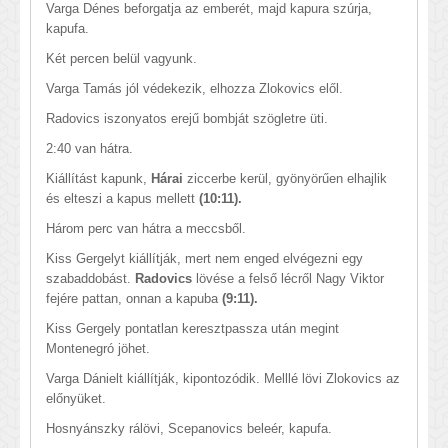
Varga Dénes beforgatja az emberét, majd kapura szúrja,
kapufa.
Két percen belül vagyunk.
Varga Tamás jól védekezik, elhozza Zlokovics elől.
Radovics iszonyatos erejű bombját szögletre üti.
2:40 van hátra.
Kiállítást kapunk,
Hárai
ziccerbe kerül, gyönyörűen elhajlik
és elteszi a kapus mellett
(10:11).
Három perc van hátra a meccsből.
Kiss Gergelyt kiállítják, mert nem enged elvégezni egy
szabaddobást.
Radovics
lövése a felső lécről Nagy Viktor
fejére pattan, onnan a kapuba
(9:11).
Kiss Gergely pontatlan keresztpassza után megint
Montenegró jöhet.
Varga Dánielt kiállítják, kipontozódik. Melllé lövi Zlokovics az
előnyüket.
Hosnyánszky rálövi, Scepanovics beleér, kapufa.