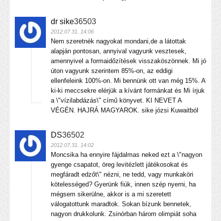
dr sike
36503
2012.07.31. 14:06
Nem szeretnék nagyokat mondani,de a látottak
alapján pontosan, annyival vagyunk vesztesek,
amennyivel a formaidőzítések visszaköszönnek. Mi jó
úton vagyunk szerintem 85%-on, az eddigi
ellenfeleink 100%-on. Mi bennünk ott van még 15%. A
ki-ki meccsekre elérjük a kívánt formánkat és Mi írjuk
a \"vízilabdázás\" című könyvet. KI NEVET A
VÉGÉN. HAJRÁ MAGYAROK. sike józsi Kuwaitból
DS
36502
2012.07.31. 14:02
Moncsika ha ennyire fájdalmas neked ezt a \"nagyon
gyenge csapatot, öreg levitézlett játékosokat és
megfáradt edzőt\" nézni, ne tedd, vagy munkaköri
kötelességed? Gyerünk fiúk, innen szép nyerni, ha
mégsem sikerülne, akkor is a mi szeretett
válogatottunk maradtok. Sokan bízunk bennetek,
nagyon drukkolunk. Zsinórban három olimpiát soha