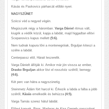
Kásás és Paskovics párharcát előbbi nyeri.
NAGYSZÜNET
Szécsi véd a negyed végén.
Megúszunk négy a háromban.
Varga Dániel
ritmus vált,
kiugrik a védők közül, kapja a labdát, majd higgadtan ellövi
Scepanovics kapus mellett
(5:6).
Nem tudnak kapura lőni a montenegróiak, Brguljan kiteszi a
szélre a labdát.
Centerpassz elöl, Hárait leszerelik.
Varga Dánielt állítják ki. Amikor már jön vissza az ember,
Drasko Brguljan
akkor lövi el rosszkéz szélről, bemegy
(4:6).
Két perc van hátra a nagyszünetig.
Steinmetz Ádám fórt harcol ki. Érkezik a labda a falba a jobb
szélről,
Kásás
emelkedik és behúzza
(4:5).
Varga Tamás szerez hátul labdát.
Előnyt kapunk, Biros, Madaras és Kiss Gergely passzolgat.