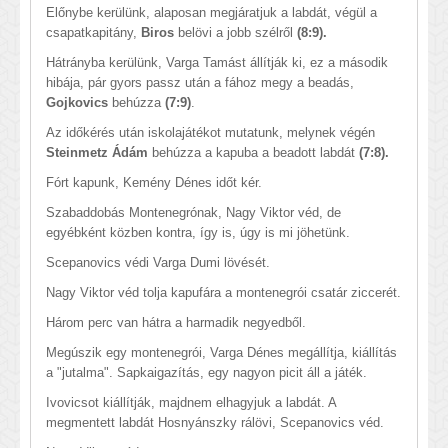
Előnybe kerülünk, alaposan megjáratjuk a labdát, végül a
csapatkapitány,
Biros
belövi a jobb szélről
(8:9).
Hátrányba kerülünk, Varga Tamást állítják ki, ez a második
hibája, pár gyors passz után a fához megy a beadás,
Gojkovics
behúzza
(7:9)
.
Az időkérés után iskolajátékot mutatunk, melynek végén
Steinmetz Ádám
behúzza a kapuba a beadott labdát
(7:8).
Fórt kapunk, Kemény Dénes időt kér.
Szabaddobás Montenegrónak, Nagy Viktor véd, de
egyébként közben kontra, így is, úgy is mi jöhetünk.
Scepanovics védi Varga Dumi lövését.
Nagy Viktor véd tolja kapufára a montenegrói csatár ziccerét.
Három perc van hátra a harmadik negyedből.
Megúszik egy montenegrói, Varga Dénes megállítja, kiállítás
a "jutalma". Sapkaigazítás, egy nagyon picit áll a játék.
Ivovicsot kiállítják, majdnem elhagyjuk a labdát. A
megmentett labdát Hosnyánszky rálövi, Scepanovics véd.