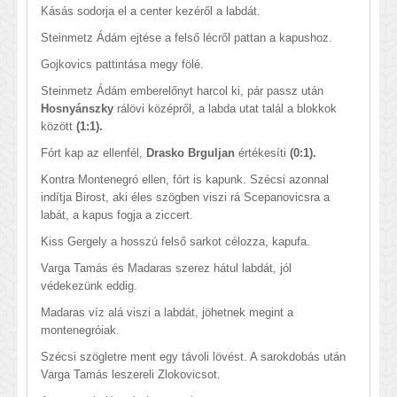
Kásás sodorja el a center kezéről a labdát.
Steinmetz Ádám ejtése a felső lécről pattan a kapushoz.
Gojkovics pattintása megy fölé.
Steinmetz Ádám emberelőnyt harcol ki, pár passz után
Hosnyánszky
rálövi középről, a labda utat talál a blokkok
között
(1:1).
Fórt kap az ellenfél,
Drasko Brguljan
értékesíti
(0:1).
Kontra Montenegró ellen, fórt is kapunk. Szécsi azonnal
indítja Birost, aki éles szögben viszi rá Scepanovicsra a
labát, a kapus fogja a ziccert.
Kiss Gergely a hosszú felső sarkot célozza, kapufa.
Varga Tamás és Madaras szerez hátul labdát, jól
védekezünk eddig.
Madaras víz alá viszi a labdát, jöhetnek megint a
montenegróiak.
Szécsi szögletre ment egy távoli lövést. A sarokdobás után
Varga Tamás leszereli Zlokovicsot.