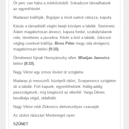
Öt perc van hátra a mérkőzésből. Sokadszor támadhatunk
az egyenlítésért.
Madarast kiállítják, Brguljan a rövid sarkot célozza, kapufa.
Kásás a támadóidő végén beejti középre a labdát. Steinmetz
Ádám magabiztosan átveszi, kapura fordul, szabálytalanok
vele, ötméteres a javunkra. Kikéri a bíró a labdát, Jokicsot
végleg cserével kiállítja.
Biros Péter
megy oda elvégezni,
magabiztosan belövi
(9:10).
Ötméterest fújnak Hosnyánszky ellen.
Mladjan Janovics
belövi
(8:10).
Nagy Viktor egy izmos lövést üt szögletre.
Madaras jó messziről, középről rálövi, Scepanovics szögletre
üti a labdát. Fórt kapunk, egyenlíthetünk. Addig-addig
passzolgatunk, míg kiegészül az ellenfél. Varga Dénes
bevállalja végül, oldalháló.
Nagy Viktor védi Zlokovics életveszélyes csavarját.
Az utolsó ráúszást Montenegró nyeri.
SZÜNET