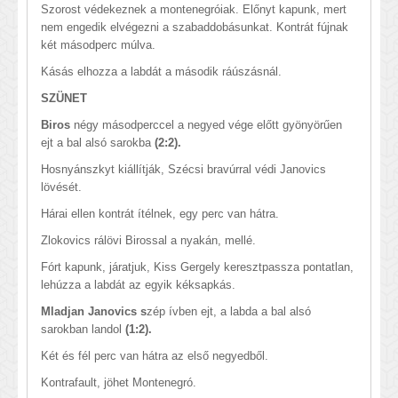
Szorost védekeznek a montenegróiak. Előnyt kapunk, mert
nem engedik elvégezni a szabaddobásunkat. Kontrát fújnak
két másodperc múlva.
Kásás elhozza a labdát a második ráúszásnál.
SZÜNET
Biros
négy másodperccel a negyed vége előtt gyönyörűen
ejt a bal alsó sarokba
(2:2).
Hosnyánszkyt kiállítják, Szécsi bravúrral védi Janovics
lövését.
Hárai ellen kontrát ítélnek, egy perc van hátra.
Zlokovics rálövi Birossal a nyakán, mellé.
Fórt kapunk, járatjuk, Kiss Gergely keresztpassza pontatlan,
lehúzza a labdát az egyik kéksapkás.
Mladjan Janovics s
zép ívben ejt, a labda a bal alsó
sarokban landol
(1:2).
Két és fél perc van hátra az első negyedből.
Kontrafault, jöhet Montenegró.