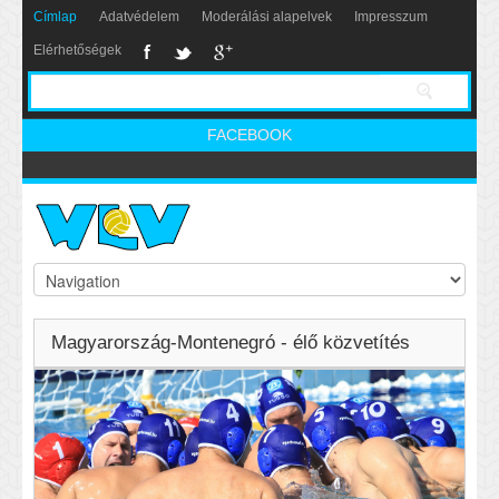
Címlap
Adatvédelem
Moderálási alapelvek
Impresszum
Elérhetőségek
FACEBOOK
Magyarország-Montenegró - élő közvetítés