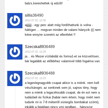
balzs,kereshettek új edzőt!
sillis
36490
2012.07.31. 12:30
ajjjjjjj - egy perc alatt még fordíthattunk is volna -
háttigen ... megvan minden de valami hiányzik ((( nem
kéne ennyire szeretni az ellenfelet !!
Szecska89
36489
2012.07.31. 12:29
ja... és Mezei vízilabdát és forma1-et se közvetítsen,
bár legalább az előbbihez valamivel több fogalma van.
Szecska89
36488
2012.07.31. 12:23
a legeslegnagyobb csapat akkor is a miénk. nem kell
vészkárogni, az senkinek sem jó, sajnos tény, hogy
nem a miénk a legacélosabb csapat, de én ezt nem a
tudásbeli és fizikai (habár nem értem, hogy miért nem
tudunk mi is 7-8 méterről sistergős bombákat szórni),
inkább a fejekben nincs vmi rendben... hányszor