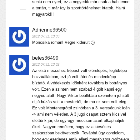
senki nem nyert, ez a negyedik már csak a hab lenne
a tortán, ti már így is sporttörténelmet irtatok. Hajrá
magyarok!!!
Adrienne
36500
2012.07.31. 13:33
Moncsika román! Végre kiderült :))
beles
36499
2012.07.31. 13:32
Az első meccshez képest volt előrelépés, legfőképp
hozzáállásban, ezt jó volt látni és mindenképp
bíztató. A védekezés időnként továbbra is botrányos
volt. Ezen a szinten nem szabad 4 gólt kapni egy
negyed alatt. Nagy Viktor beállítása szerintem jól sült
el,jó húzás volt a mestertől, de ma ez sem volt elég.
Ez volt Montenegrótól zsinórban a 3. vereségünk idén
-> ami nem véletlen. A 3 jugó csapat sztem kicsivel
előttünk jár, de egy-egy meccsen azért elkaphatjuk
őket. Nagyon remélem, hogy ez a kieséses
szakaszban bekövetkezik. Továbbá úgy gondolom,
hogy egy esetleges amik elleni magabiztos győzelem