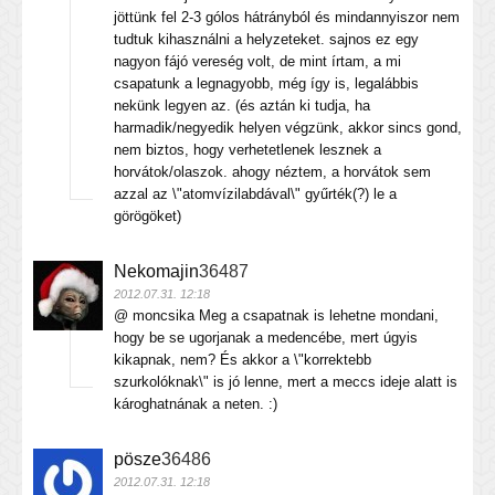
jöttünk fel 2-3 gólos hátrányból és mindannyiszor nem
tudtuk kihasználni a helyzeteket. sajnos ez egy
nagyon fájó vereség volt, de mint írtam, a mi
csapatunk a legnagyobb, még így is, legalábbis
nekünk legyen az. (és aztán ki tudja, ha
harmadik/negyedik helyen végzünk, akkor sincs gond,
nem biztos, hogy verhetetlenek lesznek a
horvátok/olaszok. ahogy néztem, a horvátok sem
azzal az \"atomvízilabdával\" gyűrték(?) le a
görögöket)
Nekomajin
36487
2012.07.31. 12:18
@ moncsika Meg a csapatnak is lehetne mondani,
hogy be se ugorjanak a medencébe, mert úgyis
kikapnak, nem? És akkor a \"korrektebb
szurkolóknak\" is jó lenne, mert a meccs ideje alatt is
károghatnának a neten. :)
pösze
36486
2012.07.31. 12:18