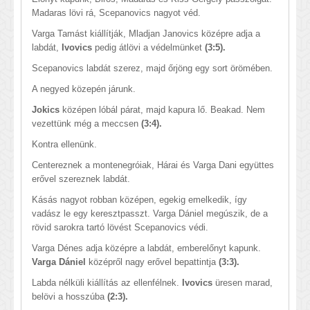
Madaras lövi rá, Scepanovics nagyot véd.
Varga Tamást kiállítják, Mladjan Janovics középre adja a
labdát,
Ivovics
pedig átlövi a védelmünket
(3:5).
Scepanovics labdát szerez, majd őrjöng egy sort örömében.
A negyed közepén járunk.
Jokics
középen lóbál párat, majd kapura lő. Beakad. Nem
vezettünk még a meccsen
(3:4).
Kontra ellenünk.
Centereznek a montenegróiak, Hárai és Varga Dani együttes
erővel szereznek labdát.
Kásás nagyot robban középen, egekig emelkedik, így
vadász le egy keresztpasszt. Varga Dániel megúszik, de a
rövid sarokra tartó lövést Scepanovics védi.
Varga Dénes adja középre a labdát, emberelőnyt kapunk.
Varga Dániel
középről nagy erővel bepattintja
(3:3).
Labda nélküli kiállítás az ellenfélnek.
Ivovics
üresen marad,
belövi a hosszúba
(2:3).