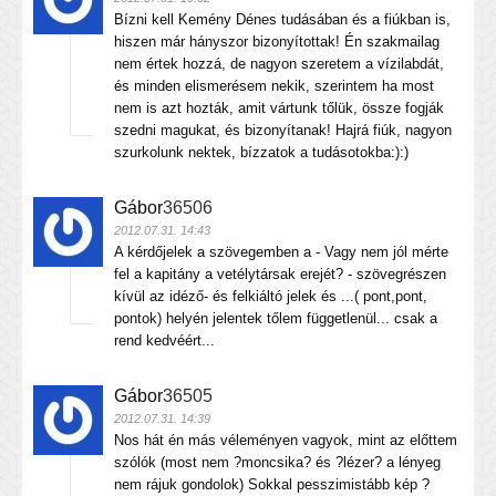
Bízni kell Kemény Dénes tudásában és a fiúkban is,
hiszen már hányszor bizonyítottak! Én szakmailag
nem értek hozzá, de nagyon szeretem a vízilabdát,
és minden elismerésem nekik, szerintem ha most
nem is azt hozták, amit vártunk tőlük, össze fogják
szedni magukat, és bizonyítanak! Hajrá fiúk, nagyon
szurkolunk nektek, bízzatok a tudásotokba:):)
Gábor
36506
2012.07.31. 14:43
A kérdőjelek a szövegemben a - Vagy nem jól mérte
fel a kapitány a vetélytársak erejét? - szövegrészen
kívül az idéző- és felkiáltó jelek és ...( pont,pont,
pontok) helyén jelentek tőlem függetlenül... csak a
rend kedvéért...
Gábor
36505
2012.07.31. 14:39
Nos hát én más véleményen vagyok, mint az előttem
szólók (most nem ?moncsika? és ?lézer? a lényeg
nem rájuk gondolok) Sokkal pesszimistább kép ?