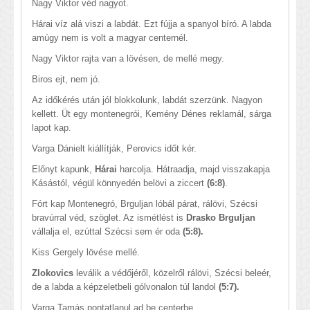
Nagy Viktor véd nagyot.
Hárai víz alá viszi a labdát. Ezt fújja a spanyol bíró. A labda
amúgy nem is volt a magyar centernél.
Nagy Viktor rajta van a lövésen, de mellé megy.
Biros ejt, nem jó.
Az időkérés után jól blokkolunk, labdát szerzünk. Nagyon
kellett. Üt egy montenegrói, Kemény Dénes reklamál, sárga
lapot kap.
Varga Dánielt kiállítják, Perovics időt kér.
Előnyt kapunk,
Hárai
harcolja. Hátraadja, majd visszakapja
Kásástól, végül könnyedén belövi a ziccert
(6:8)
.
Fórt kap Montenegró, Brguljan lóbál párat, rálövi, Szécsi
bravúrral véd, szöglet. Az ismétlést is
Drasko Brguljan
vállalja el, ezúttal Szécsi sem ér oda
(5:8).
Kiss Gergely lövése mellé.
Zlokovics
leválik a védőjéről, közelről rálövi, Szécsi beleér,
de a labda a képzeletbeli gólvonalon túl landol
(5:7).
Varga Tamás pontatlanul ad be centerbe.