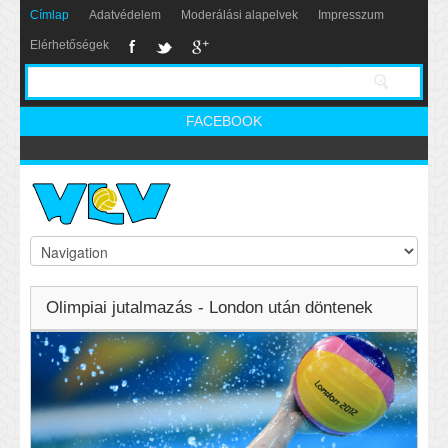
Címlap
Adatvédelem
Moderálási alapelvek
Impresszum
Elérhetőségek
FACEBOOK
Olimpiai jutalmazás - London után döntenek