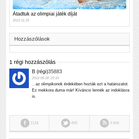
Átadtuk az olimpiai játék díját
2012.11.25.
Hozzászólások
1 régi hozzászólás
B (régi)
35883
2012.05.18. 23:10
...az olimpikonok érdekében hozták ezt a határozatot.
Ez mekkora duma már! Kíváncsi lennék az indoklásra
is.
112k
465
3.92k