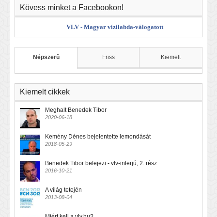
Kövess minket a Facebookon!
VLV - Magyar vízilabda-válogatott
Népszerű
Friss
Kiemelt
Kiemelt cikkek
Meghalt Benedek Tibor
2020-06-18
Kemény Dénes bejelentette lemondását
2018-05-29
Benedek Tibor befejezi - vlv-interjú, 2. rész
2016-10-21
A világ tetején
2013-08-04
Miért kell a vlv.hu?