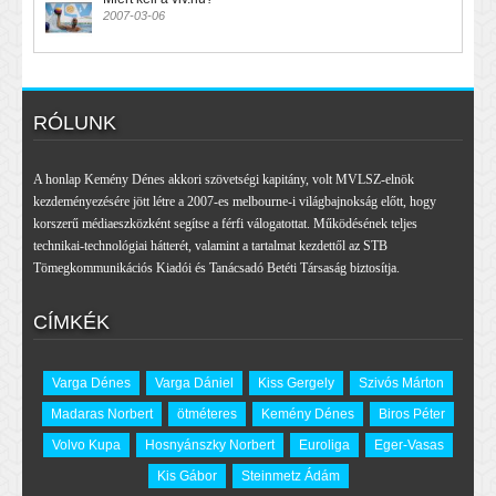
2007-03-06
RÓLUNK
A honlap Kemény Dénes akkori szövetségi kapitány, volt MVLSZ-elnök
kezdeményezésére jött létre a 2007-es melbourne-i világbajnokság előtt, hogy
korszerű médiaeszközként segítse a férfi válogatottat. Működésének teljes
technikai-technológiai hátterét, valamint a tartalmat kezdettől az STB
Tömegkommunikációs Kiadói és Tanácsadó Betéti Társaság biztosítja.
CÍMKÉK
Varga Dénes
Varga Dániel
Kiss Gergely
Szivós Márton
Madaras Norbert
ötméteres
Kemény Dénes
Biros Péter
Volvo Kupa
Hosnyánszky Norbert
Euroliga
Eger-Vasas
Kis Gábor
Steinmetz Ádám