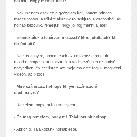
nektek? Hogy mentek neki?
- Nekünk nem csak ez a győzelem kell, hanem minden
meccs fontos, elsőként akarunk továbbjutni a csoportból, és
holnap kezdünk, reméljük, hogy jól fog menni a játék.
- Elemeztétek a fehérvári meccset? Mire jutottatok? Mi
történt ott?
- Nem is annyira, hanem csak az edző nézte meg, de
mondta, hogy sokat hibáztunk a védekezésben az utolsó
negyedben, és szerintem azt majd ma este fogjuk megnézni
videón, az biztos.
- Mire számítasz holnap? Milyen számszerű
eredményre?
- Remélem, hogy mi fogunk nyerni.
- Én meg remélem, hogy mi. Találkozunk holnap.
- Akkor jó. Találkozunk holnap este.