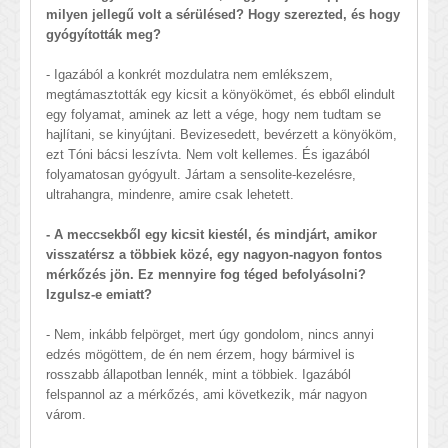
milyen jellegű volt a sérülésed? Hogy szerezted, és hogy
gyógyították meg?
- Igazából a konkrét mozdulatra nem emlékszem,
megtámasztották egy kicsit a könyökömet, és ebből elindult
egy folyamat, aminek az lett a vége, hogy nem tudtam se
hajlítani, se kinyújtani. Bevizesedett, bevérzett a könyököm,
ezt Tóni bácsi leszívta. Nem volt kellemes. És igazából
folyamatosan gyógyult. Jártam a sensolite-kezelésre,
ultrahangra, mindenre, amire csak lehetett.
- A meccsekből egy kicsit kiestél, és mindjárt, amikor
visszatérsz a többiek közé, egy nagyon-nagyon fontos
mérkőzés jön. Ez mennyire fog téged befolyásolni?
Izgulsz-e emiatt?
- Nem, inkább felpörget, mert úgy gondolom, nincs annyi
edzés mögöttem, de én nem érzem, hogy bármivel is
rosszabb állapotban lennék, mint a többiek. Igazából
felspannol az a mérkőzés, ami következik, már nagyon
várom.