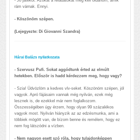
- Jó játékot. Azokat a feladatokat meg kell oldanom, amik
rám várnak. Ennyi.
- Köszönöm szépen.
(Lejegyezte: Di Giovanni Szandra)
Hárai Balázs nyilatkozata
- Szervusz Pufi. Sokat aggódtunk érted az elmúlt
hetekben. Először is hadd kérdezzem meg, hogy vagy?
- Szia! Üdvözlöm a kedves vlv-seket. Köszönöm szépen, jól
vagyok. Apró fájásaim vannak még nyilván, ezek még
lesznek is, de ezekkel már nem foglalkozom.
Összességében úgy érzem, hogy olyan 99 százalékos
vagyok most. Nyilván hiányzik az az edzésmunka, ami a
többiek mögött van, de bízom benne és remélem, hogy ez
nem fog látszódni a vízben.
- Nem nagyon esett szó róla, hogy tulajdonképpen