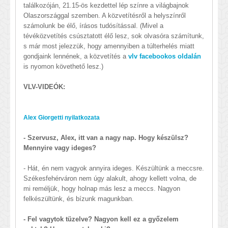
találkozóján, 21.15-ös kezdettel lép színre a világbajnok
Olaszországgal szemben. A közvetítésről a helyszínről
számolunk be élő, írásos tudósítással. (Mivel a
tévéközvetítés csúsztatott élő lesz, sok olvasóra számítunk,
s már most jelezzük, hogy amennyiben a túlterhelés miatt
gondjaink lennének, a közvetítés a
vlv facebookos oldalán
is nyomon követhető lesz.)
VLV-VIDEÓK:
Alex Giorgetti nyilatkozata
- Szervusz, Alex, itt van a nagy nap. Hogy készülsz?
Mennyire vagy ideges?
- Hát, én nem vagyok annyira ideges. Készültünk a meccsre.
Székesfehérváron nem úgy alakult, ahogy kellett volna, de
mi reméljük, hogy holnap más lesz a meccs. Nagyon
felkészültünk, és bízunk magunkban.
- Fel vagytok tüzelve? Nagyon kell ez a győzelem