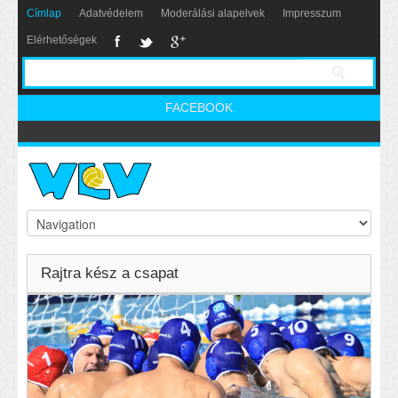
Címlap
Adatvédelem
Moderálási alapelvek
Impresszum
Elérhetőségek
FACEBOOK
Rajtra kész a csapat