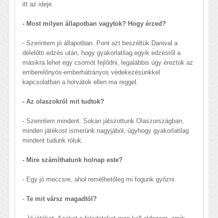
itt az ideje.
- Most milyen állapotban vagytok? Hogy érzed?
- Szerintem jó állapotban. Pont azt beszéltük Danival a
délelőtti edzés után, hogy gyakorlatilag egyik edzésről a
másikra lehet egy csomót fejlődni, legalábbis úgy éreztük az
emberelőnyös-emberhátrányos védekezésünkkel
kapcsolatban a horvátok ellen ma reggel.
- Az olaszokról mit tudtok?
- Szerintem mindent. Sokan játszottunk Olaszországban,
minden játékost ismerünk nagyjából, úgyhogy gyakorlatilag
mindent tudunk róluk.
- Mire számíthatunk holnap este?
- Egy jó meccsre, ahol remélhetőleg mi fogunk győzni.
-
Te mit vársz magadtól?