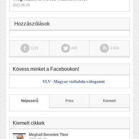
2021.06.26.
Hozzászólások
112k
465
3.92k
Kövess minket a Facebookon!
VLV - Magyar vízilabda-válogatott
Népszerű
Friss
Kiemelt
Kiemelt cikkek
Meghalt Benedek Tibor