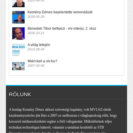
2020-06-18
Kemény Dénes bejelentette lemondását
2018-05-29
Benedek Tibor befejezi - vlv-interjú, 2. rész
2016-10-21
A világ tetején
2013-08-04
Miért kell a vlv.hu?
2007-03-06
RÓLUNK
A honlap Kemény Dénes akkori szövetségi kapitány, volt MVLSZ-elnök
kezdeményezésére jött létre a 2007-es melbourne-i világbajnokság előtt, hogy
korszerű médiaeszközként segítse a férfi válogatottat. Működésének teljes
technikai-technológiai hátterét, valamint a tartalmat kezdettől az STB