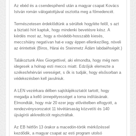
Az ebéd és a csendespihenő után a magyar csapat Kovács
István román válogatottjával osztotta meg a főmedencét.
Természetesen érdeklődtünk a sérültek hogyléte felől, s azt
a biztató hírt kaptuk, hogy mindenki bevetésre kész. A
kérdés most az, hogy a rövidebb-hosszabb kiesés,
meccshiány negatívan hat-e vagy éppen ellenkezőleg, növeli
az érintettek (Biros, Hárai és Steinmetz Ádám labdaéhségét.)
Talákoztunk Alex Giorgettivel, aki elmondta, hogy még nem
idegesek a holnap esti meccs miatt. Edzőjük elemezte a
székesfehérvári vereséget, s ők is tudják, hogy elsősorban a
védekezésben kell javulniuk.
A LEN vezérkara délben sajtótájékoztatót tartott, hogy
megadja a kellő ünnepélyességet a torna indításának.
Elmondták, hogy már 20 ezer jegy elővételben elfogyott, a
rendezvénysorozatot 11 tévétársaság közvetíti és 140
újságírói akkreditciót regisztráltak.
Az EB hétfőn 13 órakor a macedón-török mérkőzéssel
kezdődik, a magyar csapat az esti program utolsó