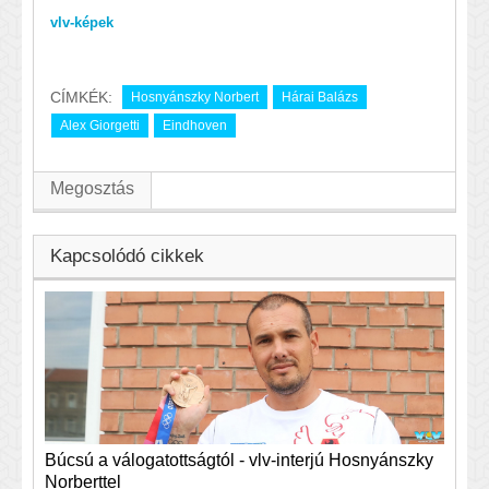
vlv-képek
CÍMKÉK:
Hosnyánszky Norbert
Hárai Balázs
Alex Giorgetti
Eindhoven
Megosztás
Kapcsolódó cikkek
Búcsú a válogatottságtól - vlv-interjú Hosnyánszky
Norberttel