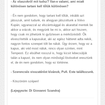
- Az olaszokról mit tudsz? Van-e valami, ami miatt
különösen tartani kell tőlük különösen?
- Én nem gondolom, hogy tartani kell tőlük, inkább azt
játsszuk, amit tudunk, és ahogyan játszottunk a Volvo
Kupán, ugyanazzal az elszántsággal és akarattal mentek be
akkor a srácok, és megyünk be mi is, akkor azt hiszem,
hogy csak mi jöhetünk ki győztesen a mérkőzésből. Ők
elveszítették a kapusukat, aki az egész hátteret adta nekik,
nagyon fontos szerepet tölt be náluk. Úgy érzem, hogy ez a
kapus, aki véd most náluk, nincs olyan szinten, mint
Tempesti. Ez elsülhet rosszul is, hogy kicsit lebecsüljük
talán a kapust, és nem olyan minőségű lövéseket eresztünk
el, de én nem gondolom, hogy ez történne.
- Szerencsés visszatérést kívánok, Pufi. Este találkozunk.
- Köszönöm szépen!
(Lejegyezte: Di Giovanni Szandra)