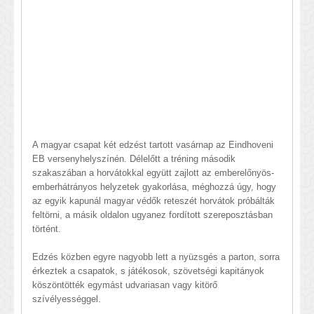
A magyar csapat két edzést tartott vasárnap az Eindhoveni
EB versenyhelyszínén. Délelőtt a tréning második
szakaszában a horvátokkal együtt zajlott az emberelőnyös-
emberhátrányos helyzetek gyakorlása, méghozzá úgy, hogy
az egyik kapunál magyar védők reteszét horvátok próbálták
feltörni, a másik oldalon ugyanez fordított szereposztásban
történt.
Edzés közben egyre nagyobb lett a nyüzsgés a parton, sorra
érkeztek a csapatok, s játékosok, szövetségi kapitányok
köszöntötték egymást udvariasan vagy kitörő
szívélyességgel.