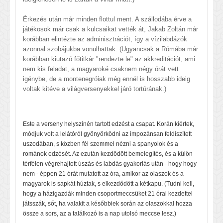
Érkezés után már minden flottul ment. A szállodába érve a
játékosok már csak a kulcsaikat vették át, Jakab Zoltán már
korábban elintézte az adminisztrációt, így a vízilabdázók
azonnal szobájukba vonulhattak. (Ugyancsak a Rómába már
korábban kiutazó főtitkár "rendezte le" az akkreditációt, ami
nem kis feladat, a magyaroké csaknem négy órát vett
igénybe, de a montenegróiak még ennél is hosszabb ideig
voltak kitéve a világversenyekkel járó tortúrának.)
Este a verseny helyszínén tartott edzést a csapat. Korán kiértek,
módjuk volt a lelátóról gyönyörködni az impozánsan feldíszített
uszodában, s közben fél szemmel nézni a spanyolok és a
románok edzését. Az ezután kezdődött bemelegítés, és a külön
térfélen végrehajtott úszás és labdás gyakorlás után - hogy hogy
nem - éppen 21 órát mutatott az óra, amikor az olaszok és a
magyarok is sapkát húztak, s elkezdődött a kétkapu. (Tudni kell,
hogy a házigazdák minden csoportmeccsüket 21 órai kezdettel
játsszák, sőt, ha valakit a későbbiek során az olaszokkal hozza
össze a sors, az a találkozó is a nap utolsó meccse lesz.)