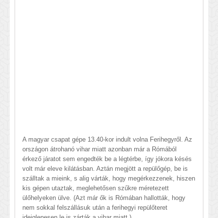
A magyar csapat gépe 13.40-kor indult volna Ferihegyről. Az
országon átrohanó vihar miatt azonban már a Rómából
érkező járatot sem engedték be a légtérbe, így jókora késés
volt már eleve kilátásban. Aztán megjött a repülőgép, be is
szálltak a mieink, s alig várták, hogy megérkezzenek, hiszen
kis gépen utaztak, meglehetősen szűkre méretezett
ülőhelyeken ülve. (Azt már ők is Rómában hallották, hogy
nem sokkal felszállásuk után a ferihegyi repülőteret
ideiglenesen le is zárták a vihar miatt.)