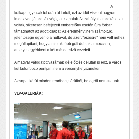
A
kétkapu így csak fél órán át tartott, ezt az időt viszont nagyon
intenzíven játszották végig a csapatok. A szabályok a szokásosak
voltak, sikeresen befejezett emberelőny esetén újra fórban
támadhatott az adott csapat. Az eredményt nem számoltuk,
jelentősége egyenlő a nullával, de azért "érzésre" nem volt nehéz
megállapítani, hogy a mieink több gólt dobtak a meccsen,
amelyet egyébként a két másodedző vezetett.
A magyar válogatott vasárnap délelőtt és délután is edz, a város
két különböző pontján, nem a versenyhelyszíneken.
A csapat körül minden rendben, sérültről, betegről nem tudunk.
VLV-GALÉRIÁK: