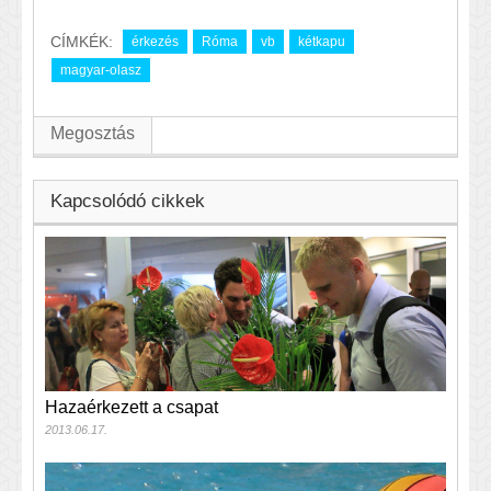
CÍMKÉK:
érkezés
Róma
vb
kétkapu
magyar-olasz
Megosztás
Kapcsolódó cikkek
Hazaérkezett a csapat
2013.06.17.