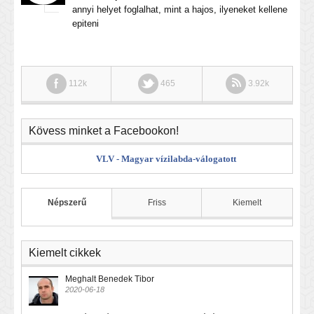
annyi helyet foglalhat, mint a hajos, ilyeneket kellene
epiteni
112k
465
3.92k
Kövess minket a Facebookon!
VLV - Magyar vízilabda-válogatott
Népszerű
Friss
Kiemelt
Kiemelt cikkek
Meghalt Benedek Tibor
2020-06-18