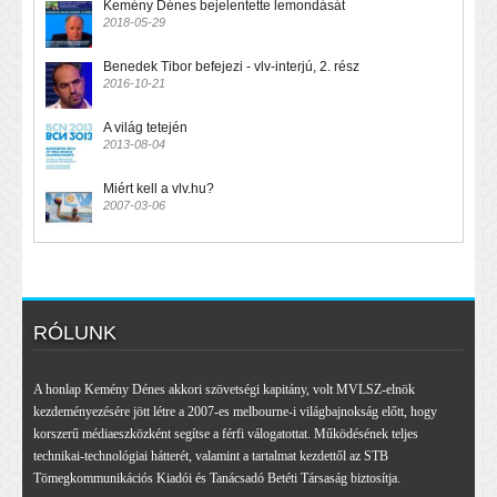
Kemény Dénes bejelentette lemondását
2018-05-29
Benedek Tibor befejezi - vlv-interjú, 2. rész
2016-10-21
A világ tetején
2013-08-04
Miért kell a vlv.hu?
2007-03-06
RÓLUNK
A honlap Kemény Dénes akkori szövetségi kapitány, volt MVLSZ-elnök
kezdeményezésére jött létre a 2007-es melbourne-i világbajnokság előtt, hogy
korszerű médiaeszközként segítse a férfi válogatottat. Működésének teljes
technikai-technológiai hátterét, valamint a tartalmat kezdettől az STB
Tömegkommunikációs Kiadói és Tanácsadó Betéti Társaság biztosítja.