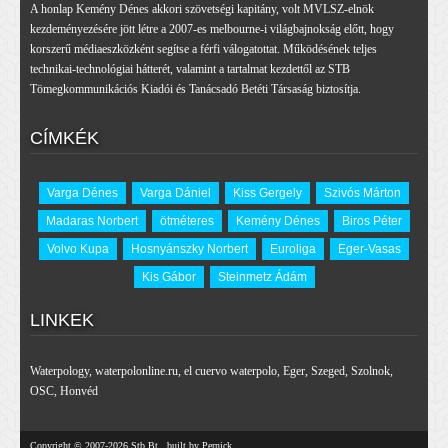
A honlap Kemény Dénes akkori szövetségi kapitány, volt MVLSZ-elnök
kezdeményezésére jött létre a 2007-es melbourne-i világbajnokság előtt, hogy
korszerű médiaeszközként segítse a férfi válogatottat. Működésének teljes
technikai-technológiai hátterét, valamint a tartalmat kezdettől az STB
Tömegkommunikációs Kiadói és Tanácsadó Betéti Társaság biztosítja.
CÍMKÉK
Varga Dénes
Varga Dániel
Kiss Gergely
Szivós Márton
Madaras Norbert
ötméteres
Kemény Dénes
Biros Péter
Volvo Kupa
Hosnyánszky Norbert
Euroliga
Eger-Vasas
Kis Gábor
Steinmetz Ádám
LINKEK
Waterpology
,
waterpolonline.ru
,
el cuervo waterpolo
,
Eger
,
Szeged
,
Szolnok
,
OSC
,
Honvéd
Copyright © 2007-2026 Stb Bt., built by Pernick