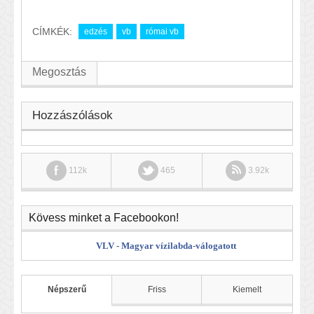
CÍMKÉK:
edzés
vb
római vb
Megosztás
Hozzászólások
112k
465
3.92k
Kövess minket a Facebookon!
VLV - Magyar vízilabda-válogatott
Népszerű
Friss
Kiemelt