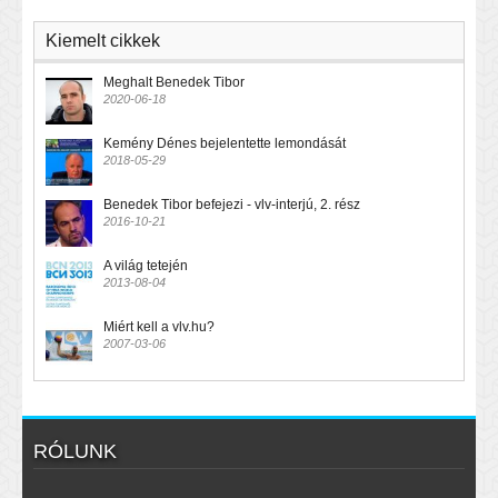
Kiemelt cikkek
Meghalt Benedek Tibor
2020-06-18
Kemény Dénes bejelentette lemondását
2018-05-29
Benedek Tibor befejezi - vlv-interjú, 2. rész
2016-10-21
A világ tetején
2013-08-04
Miért kell a vlv.hu?
2007-03-06
RÓLUNK