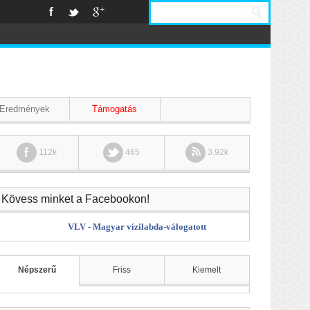
Eredmények
Támogatás
112k
465
3.92k
Kövess minket a Facebookon!
VLV - Magyar vízilabda-válogatott
Népszerű
Friss
Kiemelt