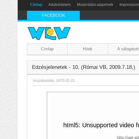
Címlap
Adatvédelem
Moderálási alapelvek
Impresszu
FACEBOOK
Címlap
Hírek
A válogatott
Edzésjelenetek - 10. (Római VB, 2009.7.18.)
hozzászólás
,
1970.01.01.
html5: Unsupported video fo
http://get.a