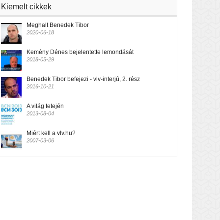
Kiemelt cikkek
Meghalt Benedek Tibor
2020-06-18
Kemény Dénes bejelentette lemondását
2018-05-29
Benedek Tibor befejezi - vlv-interjú, 2. rész
2016-10-21
A világ tetején
2013-08-04
Miért kell a vlv.hu?
2007-03-06