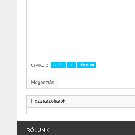
CÍMKÉK:
edzés
vb
római vb
Megosztás
Hozzászólások
RÓLUNK