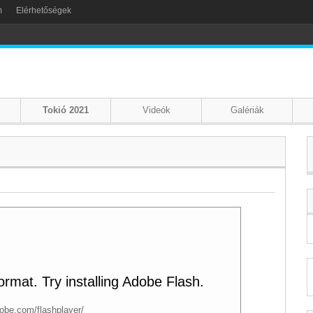
m
Elérhetőségek
Tokió 2021
Videók
Galériák
rmat. Try installing Adobe Flash.
dobe.com/flashplayer/