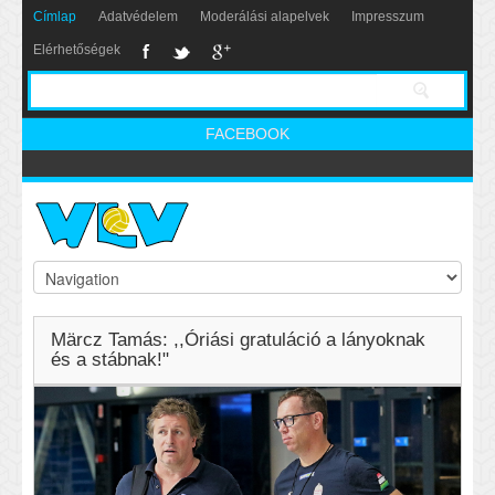
Címlap
Adatvédelem
Moderálási alapelvek
Impresszum
Elérhetőségek
FACEBOOK
Märcz Tamás: ,,Óriási gratuláció a lányoknak
és a stábnak!"