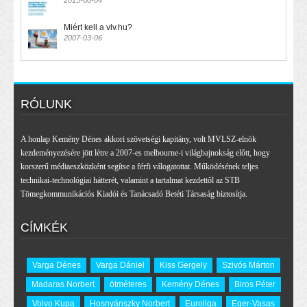
2013-08-04
Miért kell a vlv.hu?
2007-03-06
RÓLUNK
A honlap Kemény Dénes akkori szövetségi kapitány, volt MVLSZ-elnök
kezdeményezésére jött létre a 2007-es melbourne-i világbajnokság előtt, hogy
korszerű médiaeszközként segítse a férfi válogatottat. Működésének teljes
technikai-technológiai hátterét, valamint a tartalmat kezdettől az STB
Tömegkommunikációs Kiadói és Tanácsadó Betéti Társaság biztosítja.
CÍMKÉK
Varga Dénes
Varga Dániel
Kiss Gergely
Szivós Márton
Madaras Norbert
ötméteres
Kemény Dénes
Biros Péter
Volvo Kupa
Hosnyánszky Norbert
Euroliga
Eger-Vasas