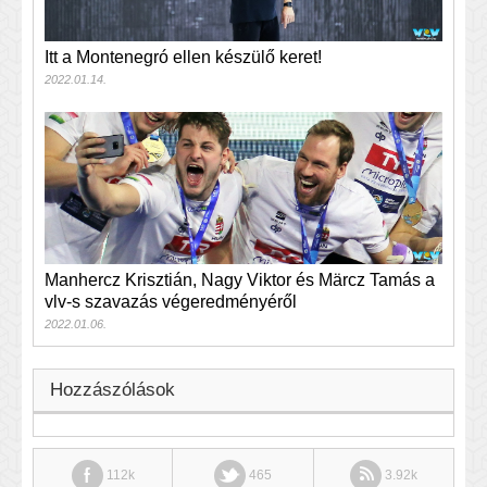
Itt a Montenegró ellen készülő keret!
2022.01.14.
Manhercz Krisztián, Nagy Viktor és Märcz Tamás a
vlv-s szavazás végeredményéről
2022.01.06.
Hozzászólások
112k
465
3.92k