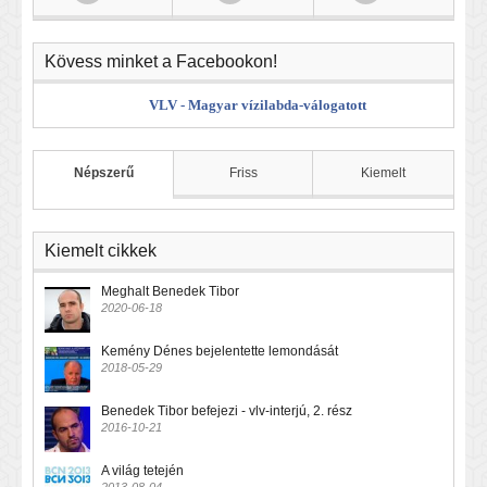
Kövess minket a Facebookon!
VLV - Magyar vízilabda-válogatott
Népszerű
Friss
Kiemelt
Kiemelt cikkek
Meghalt Benedek Tibor
2020-06-18
Kemény Dénes bejelentette lemondását
2018-05-29
Benedek Tibor befejezi - vlv-interjú, 2. rész
2016-10-21
A világ tetején