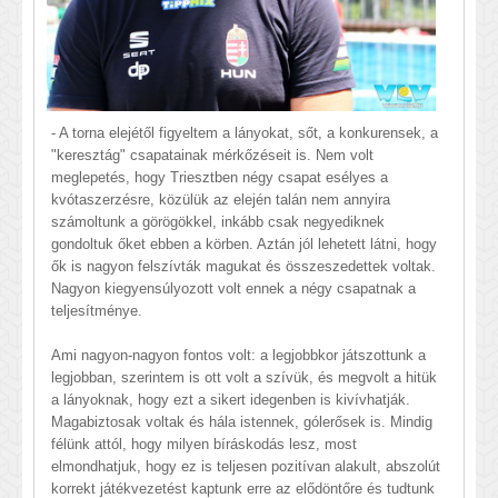
- A torna elejétől figyeltem a lányokat, sőt, a konkurensek, a
"keresztág" csapatainak mérkőzéseit is. Nem volt
meglepetés, hogy Triesztben négy csapat esélyes a
kvótaszerzésre, közülük az elején talán nem annyira
számoltunk a görögökkel, inkább csak negyediknek
gondoltuk őket ebben a körben. Aztán jól lehetett látni, hogy
ők is nagyon felszívták magukat és összeszedettek voltak.
Nagyon kiegyensúlyozott volt ennek a négy csapatnak a
teljesítménye.
Ami nagyon-nagyon fontos volt: a legjobbkor játszottunk a
legjobban, szerintem is ott volt a szívük, és megvolt a hitük
a lányoknak, hogy ezt a sikert idegenben is kivívhatják.
Magabiztosak voltak és hála istennek, gólerősek is. Mindig
félünk attól, hogy milyen bíráskodás lesz, most
elmondhatjuk, hogy ez is teljesen pozitívan alakult, abszolút
korrekt játékvezetést kaptunk erre az elődöntőre és tudtunk