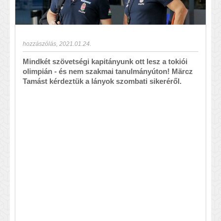
hozzászólás
,
2021.01.24.
Mindkét szövetségi kapitányunk ott lesz a tokiói
olimpián - és nem szakmai tanulmányúton! Märcz
Tamást kérdeztük a lányok szombati sikeréről.