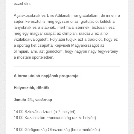
ezzel élni.
A játékosoknak és Bíró Attilának már gratuláltam, de innen, a
sajtón keresztül is még egyszer óriási gratulációt küldök a
lányoknak és a stábnak, mert hála istennek, biztosan lesz
még egy magyar csapat az olimpián, ráadásul ez a női
vízilabda-válogatott. Folytatni tudjuk azt a tradíciót, hogy ez
a sportág két csapattal képviseli Magyarországot az
olimpián, ami, azt gondolom, hogy nagyon nagy fegyvertény
a mostani sportéletben.
A torna utolsó napjának programja:
Helyosztók, döntők
Január 24., vasárnap
14.00 Szlovákia-Izrael (a 7. helyért)
16.00 Kazahsztán-Franciaország (az 5. helyért)
18.00 Görögország-Olaszország (bronzmérkőzés)