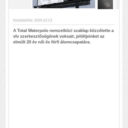
hozzászólás
,
2020.12.13.
A Total Waterpolo nemzetközi szaklap közzétette a
vlv szerkesztőségének voksait, jelöltjeinket az
elmúlt 20 év női és férfi álomcsapatára.