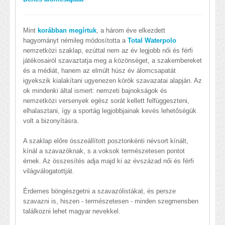
Mint
korábban megírtuk
, a három éve elkezdett
hagyományt némileg módosította a
Total Waterpolo
nemzetközi szaklap, ezúttal nem az év legjobb női és férfi
játékosairól szavaztatja meg a közönséget, a szakembereket
és a médiát, hanem az elmúlt húsz év álomcsapatát
igyekszik kialakítani ugyenezen körök szavazatai alapján. Az
ok mindenki által ismert: nemzeti bajnokságok és
nemzetközi versenyek egész sorát kellett felfüggeszteni,
elhalasztani, így a sportág legjobbjainak kevés lehetőségük
volt a bizonyításra.
A szaklap előre összeállított posztonkénti névsort kínált,
kínál a szavazóknak, s a voksok természetesen pontot
érnek. Az összesítés adja majd ki az évszázad női és férfi
világválogatottját.
Érdemes böngészgetni a szavazólistákat, és persze
szavazni is, hiszen - természetesen - minden szegmensben
találkozni lehet magyar nevekkel.