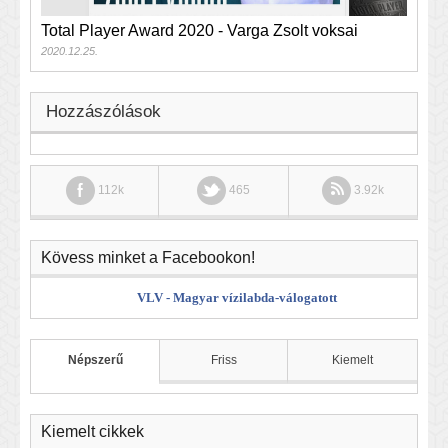
Total Player Award 2020 - Varga Zsolt voksai
2020.12.25.
Hozzászólások
112k
465
3.92k
Kövess minket a Facebookon!
VLV - Magyar vízilabda-válogatott
Népszerű
Friss
Kiemelt
Kiemelt cikkek