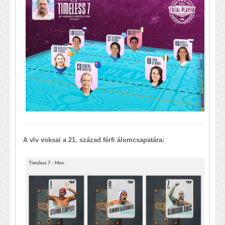
A vlv voksai a 21. század férfi álomcsapatára: