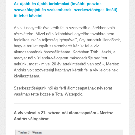
Az újabb és újabb tartalmakat (további posztok
szavazólapjait és szakemberek, szerkesztőségek listáit)
itt lehet követni
A vlv-t negyedik éve kérik fel a szervezők a játékban való
részvételre. Mivel női vízilabdával egyelőre továbbra sem
foglalkozunk "a teljesség igényével", úgy tartottuk illendőnek,
hogy e terület egyik szakemberét kérjük fel a vlv
álomcsapatának összeállítására. Korábban Tóth László, a
magyar női vízilabda-válogatott másodedzője segített
nekünk, most - mivel 20 év áttekintéséről van szó -, Merész
András volt szövetségi kapitányt kértük fel a vlv jelöltjeinek
kiválasztására.
Szerkesztőségünk női és férfi álomcsapatának névsorát
vasárnap tette közzé a Total Waterpolo.
A vlv voksai a 21. század női álomcsapatára - Merész
András válogatása: