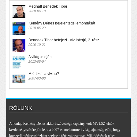
Meghalt Benedek Tibor
2020-06-18
Kemény Dénes bejelentette lemondását
2018-05-29
Benedek Tibor befejezi - vlv-interjú, 2. rész
2016-10-21
A világ tetején
2013-08-04
Miért kell a vlv.hu?
2007-03-06
RÓLUNK
A honlap Kemény Dénes akkori szövetségi kapitány, volt MVLSZ-elnök
kezdeményezésére jött létre a 2007-es melbourne-i világbajnokság előtt, hogy
korszerű médiaeszközként segítse a férfi válogatottat. Működésének teljes