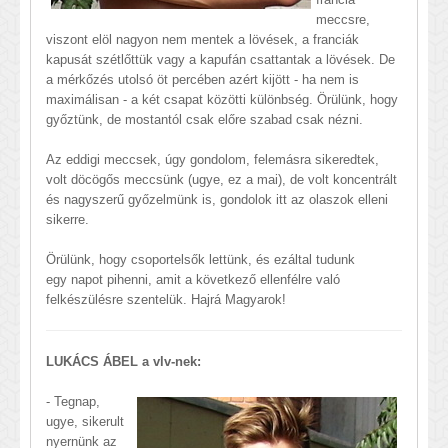
meccsre,
viszont elöl nagyon nem mentek a lövések, a franciák
kapusát szétlőttük vagy a kapufán csattantak a lövések. De
a mérkőzés utolsó öt percében azért kijött - ha nem is
maximálisan - a két csapat közötti különbség. Örülünk, hogy
győztünk, de mostantól csak előre szabad csak nézni.
Az eddigi meccsek, úgy gondolom, felemásra sikeredtek,
volt döcögős meccsünk (ugye, ez a mai), de volt koncentrált
és nagyszerű győzelmünk is, gondolok itt az olaszok elleni
sikerre.
Örülünk, hogy csoportelsők lettünk, és ezáltal tudunk
egy napot pihenni, amit a következő ellenfélre való
felkészülésre szentelük. Hajrá Magyarok!
LUKÁCS ÁBEL a vlv-nek:
- Tegnap,
ugye, sikerult
nyernünk az