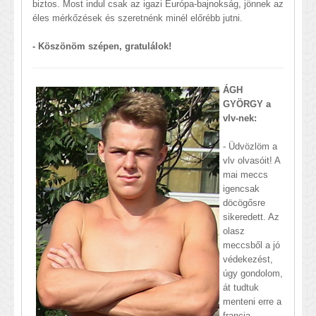
biztos. Most indul csak az igazi Európa-bajnokság, jönnek az
éles mérkőzések és szeretnénk minél előrébb jutni.
- Köszönöm szépen, gratulálok!
ÁGH
GYÖRGY a
vlv-nek:
- Üdvözlöm a
vlv olvasóit! A
mai meccs
igencsak
döcögősre
sikeredett. Az
olasz
meccsből a jó
védekezést,
úgy gondolom,
át tudtuk
menteni erre a
francia