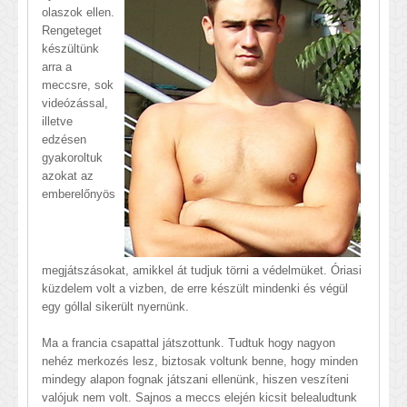
olaszok ellen.
Rengeteget
készültünk
arra a
meccsre, sok
videózással,
illetve
edzésen
gyakoroltuk
azokat az
emberelőnyös
megjátszásokat, amikkel át tudjuk törni a védelmüket. Óriasi
küzdelem volt a vizben, de erre készült mindenki és végül
egy góllal sikerült nyernünk.
Ma a francia csapattal játszottunk. Tudtuk hogy nagyon
nehéz merkozés lesz, biztosak voltunk benne, hogy minden
mindegy alapon fognak játszani ellenünk, hiszen veszíteni
valójuk nem volt. Sajnos a meccs elején kicsit belealudtunk