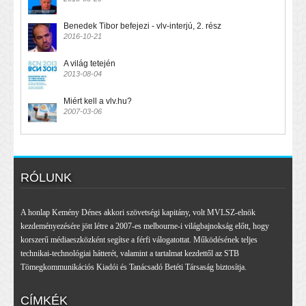
Benedek Tibor befejezi - vlv-interjú, 2. rész
2016-10-21
A világ tetején
2013-08-04
Miért kell a vlv.hu?
2007-03-06
RÓLUNK
A honlap Kemény Dénes akkori szövetségi kapitány, volt MVLSZ-elnök
kezdeményezésére jött létre a 2007-es melbourne-i világbajnokság előtt, hogy
korszerű médiaeszközként segítse a férfi válogatottat. Működésének teljes
technikai-technológiai hátterét, valamint a tartalmat kezdettől az STB
Tömegkommunikációs Kiadói és Tanácsadó Betéti Társaság biztosítja.
CÍMKÉK