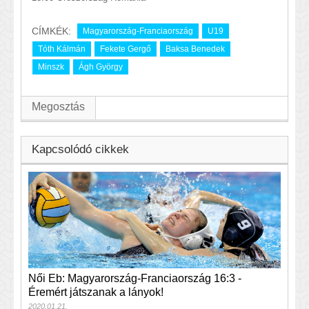
CÍMKÉK:
Magyarország-Franciaország
U19
Tóth Kálmán
Fekete Gergő
Baksa Benedek
Minszk
Ágh György
Megosztás
Kapcsolódó cikkek
Női Eb: Magyarország-Franciaország 16:3 -
Éremért játszanak a lányok!
2020.01.21.