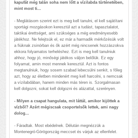
kapufát még talán soha nem lőtt a vízilabda türténetében,
mint most ti...
- Meglátásom szerint ezt is meg kell tanulni, el kell sajátítani
sportági mozgásokon keresztül azt a tudást, tapasztalatot,
taktikai érettséget, ami szükséges a még eredményesebb
játékhoz. Ne felejtsük el, ez már a harmadik mérkőzésük volt
a fiúknak zsinórban és ők azért még nincsenek hozzászokva
ekkora folyamatos terheléshez. Ezt is meg kell tanulniuk
ahhoz, hogy jó, minőségi játékos váljon belőlük. Ez egy
folyamat, amin most mennek keresztül. Azt is fontos
megtanulniuk, hogy sosem szabad lebecsülni senkit, s főleg
azt, hogy az életben mindenért meg kell harcolni, s nemcsak
a vízilabdában, hanem minden más téren is. Szorgalmasan
kell dolgozni, sokat kell dolgozni és alázattal, szerényen.
- Milyen a csapat hangulata, mit láttál, amikor kijöttek a
vízből? Azért mégiscsak csoportelsők lettek, ami nagy
dolog...
- Fáradtak. Most ebédelnek. Délután megnézzük a
Montenegró-Görögország meccset és várjuk az ellenfelet.