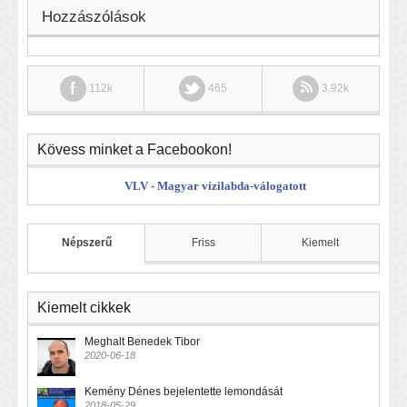
Hozzászólások
112k
465
3.92k
Kövess minket a Facebookon!
VLV - Magyar vízilabda-válogatott
Népszerű
Friss
Kiemelt
Kiemelt cikkek
Meghalt Benedek Tibor
2020-06-18
Kemény Dénes bejelentette lemondását
2018-05-29