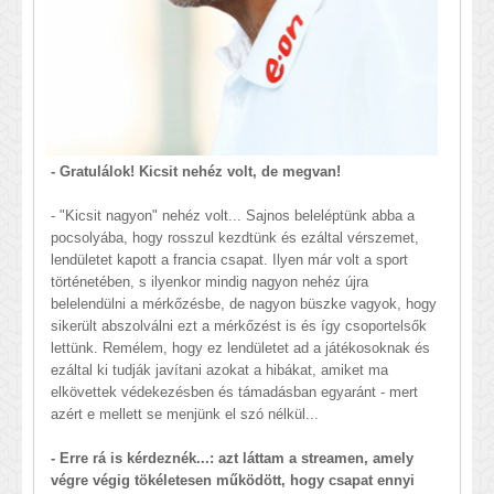
- Gratulálok! Kicsit nehéz volt, de megvan!
- "Kicsit nagyon" nehéz volt... Sajnos beleléptünk abba a
pocsolyába, hogy rosszul kezdtünk és ezáltal vérszemet,
lendületet kapott a francia csapat. Ilyen már volt a sport
történetében, s ilyenkor mindig nagyon nehéz újra
belelendülni a mérkőzésbe, de nagyon büszke vagyok, hogy
sikerült abszolválni ezt a mérkőzést is és így csoportelsők
lettünk. Remélem, hogy ez lendületet ad a játékosoknak és
ezáltal ki tudják javítani azokat a hibákat, amiket ma
elkövettek védekezésben és támadásban egyaránt - mert
azért e mellett se menjünk el szó nélkül...
- Erre rá is kérdeznék...: azt láttam a streamen, amely
végre végig tökéletesen működött, hogy csapat ennyi