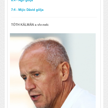
6:4 - Ágh gólja
7:4 - Mijic Dávid gólja
TÓTH KÁLMÁN a vlv-nek: