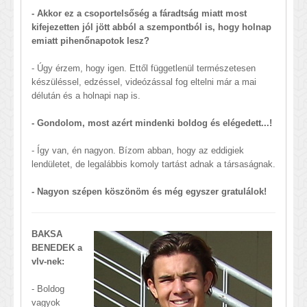
- Akkor ez a csoportelsőség a fáradtság miatt most
kifejezetten jól jött abból a szempontból is, hogy holnap
emiatt pihenőnapotok lesz?
- Úgy érzem, hogy igen. Ettől függetlenül természetesen
készüléssel, edzéssel, videózással fog eltelni már a mai
délután és a holnapi nap is.
- Gondolom, most azért mindenki boldog és elégedett...!
- Így van, én nagyon. Bízom abban, hogy az eddigiek
lendületet, de legalábbis komoly tartást adnak a társaságnak.
- Nagyon szépen köszönöm és még egyszer gratulálok!
BAKSA
BENEDEK a
vlv-nek:
- Boldog
vagyok