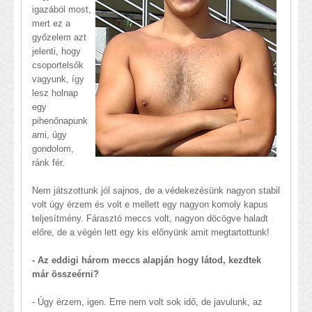
igazából most,
mert ez a
győzelem azt
jelenti, hogy
csoportelsők
vagyunk, így
lesz holnap
egy
pihenőnapunk
ami, úgy
gondolom,
ránk fér.
Nem játszottunk jól sajnos, de a védekezésünk nagyon stabil
volt úgy érzem és volt e mellett egy nagyon komoly kapus
teljesítmény. Fárasztó meccs volt, nagyon döcögve haladt
előre, de a végén lett egy kis előnyünk amit megtartottunk!
- Az eddigi három meccs alapján hogy látod, kezdtek
már összeérni?
- Úgy érzem, igen. Erre nem volt sok idő, de javulunk, az