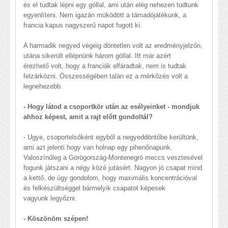
és el tudtak lépni egy góllal, ami után elég nehezen tudtunk
egyenlíteni. Nem igazán müködött a támadójátékunk, a
francia kapus nagyszerű napot fogott ki.
A harmadik negyed végéig döntetlen volt az eredményjelzőn,
utána sikerült ellépnünk három góllal. Itt már azért
érezhető volt, hogy a franciák elfáradtak, nem is tudtak
felzárkózni. Összességében talán ez a mérkőzés volt a
legnehezebb.
- Hogy látod a csoportkör után az esélyeinket - mondjuk
ahhoz képest, amit a rajt előtt gondoltál?
- Ugye, csoportelsőként egyből a negyeddöntőbe kerültünk,
ami azt jelenti hogy van holnap egy pihenőnapunk.
Valoszínűleg a Görögország-Montenegró meccs vesztesével
fogunk játszani a négy közé jutásért. Nagyon jó csapat mind
a kettő, de úgy gondolom, hogy maximális koncentrációval
és felkészültséggel bármelyik csapatot képesek
vagyunk legyőzni.
- Köszönöm szépen!