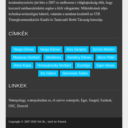
kezdeményezésére jött létre a 2007-es melbourne-i világbajnokság előtt, hogy
korszerű médiaeszközként segítse a férfi válogatottat. Működésének teljes
technikai-technológiai hátterét, valamint a tartalmat kezdettől az STB
Tömegkommunikációs Kiadói és Tanácsadó Betéti Társaság biztosítja.
CÍMKÉK
Varga Dénes
Varga Dániel
Kiss Gergely
Szivós Márton
Madaras Norbert
ötméteres
Kemény Dénes
Biros Péter
Volvo Kupa
Hosnyánszky Norbert
Euroliga
Eger-Vasas
Kis Gábor
Steinmetz Ádám
LINKEK
Waterpology
,
waterpolonline.ru
,
el cuervo waterpolo
,
Eger
,
Szeged
,
Szolnok
,
OSC
,
Honvéd
Copyright © 2007-2026 Stb Bt., built by Pernick