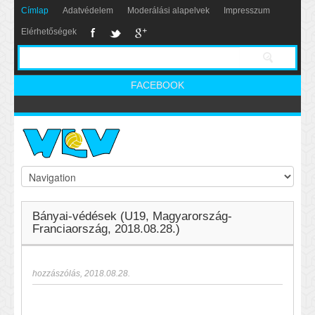
Címlap
Adatvédelem
Moderálási alapelvek
Impresszum
Elérhetőségek
FACEBOOK
Bányai-védések (U19, Magyarország-
Franciaország, 2018.08.28.)
hozzászólás
,
2018.08.28.