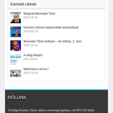
Kiemelt cikkek
Meghalt Benedek Tibor
2020-06-18
Kemény Dénes bejelentette lemondását
2018-05-29
Benedek Tibor befejezi - vlv-interjú, 2. rész
2016-10-21
A világ tetején
2013-08-04
Miért kell a vlv.hu?
2007-03-06
RÓLUNK
A honlap Kemény Dénes akkori szövetségi kapitány, volt MVLSZ-elnök