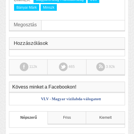
Bányai Márk
Minszk
Megosztás
Hozzászólások
112k
465
3.92k
Kövess minket a Facebookon!
VLV - Magyar vízilabda-válogatott
Népszerű
Friss
Kiemelt