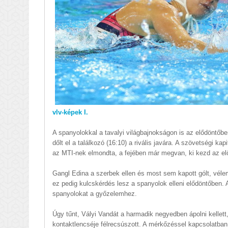
vlv-képek I.
A spanyolokkal a tavalyi világbajnokságon is az elődöntőb
dőlt el a találkozó (16:10) a rivális javára. A szövetségi k
az MTI-nek elmondta, a fejében már megvan, ki kezd az el
Gangl Edina a szerbek ellen és most sem kapott gólt, véle
ez pedig kulcskérdés lesz a spanyolok elleni elődöntőben. A
spanyolokat a győzelemhez.
Úgy tűnt, Vályi Vandát a harmadik negyedben ápolni kellett
kontaktlencséje félrecsúszott. A mérkőzéssel kapcsolatban 