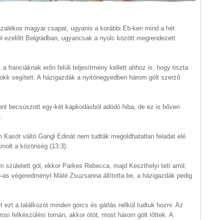
ázalékos magyar csapat, ugyanis a korábbi Eb-ken mind a hét
l ezelőtt Belgrádban, ugyancsak a nyolc között megrendezett
 franciáknak erőn felüli teljesítmény kellett ahhoz is, hogy tiszta
okk segített. A házigazdák a nyitónegyedben három gólt szerző
zont becsúszott egy-két kapkodásból adódó hiba, de ez is bőven
.
an Kasót váltó Gangl Edinát nem tudták megoldhatatlan feladat elé
zámolt a közönség (13:3).
 született gól, ekkor Parkes Rebecca, majd Keszthelyi tett arról,
3-as végeredményt Máté Zsuzsanna állította be, a házigazdák pedig
 ezt a találkozót minden görcs és gátlás nélkül tudtuk hozni. Az
osi felkészülési tornán, akkor ötöt, most három gólt lőttek. A