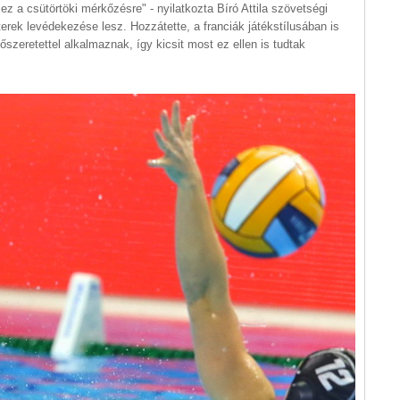
 ez a csütörtöki mérkőzésre" - nyilatkozta Bíró Attila szövetségi
terek levédekezése lesz. Hozzátette, a franciák játékstílusában is
őszeretettel alkalmaznak, így kicsit most ez ellen is tudtak