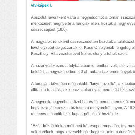
vlv-képek I.
Abszolút favoritként várta a negyeddöntőt a tornán százsz
mérkőzését megnyerte a franciák ellen, köztük a négy évve
összecsapást (18:6).
A magyarok rendkívül összeszedetten kezdték a találkozót, a
lövőhelyzetet dolgozzanak ki, Kasó Orsolyának rengeteg bl
Keszthelyi Rita vezetésével 5:2-es előnyre tettek szert.
A hazai védekezés a folytatásban is rendben volt, elöl vis
belefért, a nagyszünetben 8:3-at mutatott az eredményjelző
A fordulást követően még inkább "kinyílt az olló", a kapub
állítani a franciák, akikre az utolsó nyolc perc előtt tizet s
A negyedik negyedben közel hat és fél percen keresztül nem
hogy ez a játékrész is biztosan a magyaroké legyen. A 16:
a meccs második felét kapott gól nélkül hozták le.
"Ezért küzdöttünk a múlt heti két csoportrangadón, így most
volt a célunk, hogy kevesebb gólt kapjunk, mint a dunaújvár