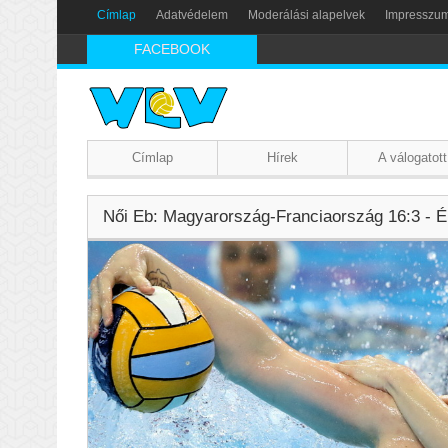
Címlap
Adatvédelem
Moderálási alapelvek
Impresszu
FACEBOOK
Címlap
Hírek
A válogatott
Női Eb: Magyarország-Franciaország 16:3 - É