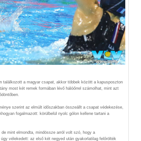
en találkozott a magyar csapat, akkor többek között a kapusposzton
apitány most két remek formában lévő hálóőrrel számolhat, mint azt
ődöntőben.
ménye szerint az elmúlt időszakban összeállt a csapat védekezése,
hogyan fogalmazott: körülbelül nyolc gólon kellene tartani a
, de mint elmondta, mindössze arról volt szó, hogy a
úgy vélekedett: az első két negyed után gyakorlatilag felőrölték