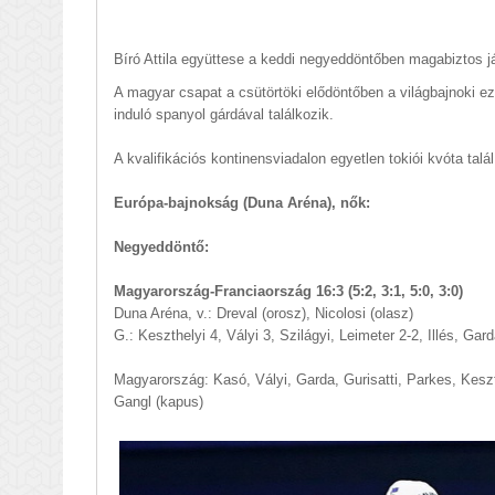
Bíró Attila együttese a keddi negyeddöntőben magabiztos ját
A magyar csapat a csütörtöki elődöntőben a világbajnoki e
induló spanyol gárdával találkozik.
A kvalifikációs kontinensviadalon egyetlen tokiói kvóta talá
Európa-bajnokság (Duna Aréna), nők:
Negyeddöntő:
Magyarország-Franciaország 16:3 (5:2, 3:1, 5:0, 3:0)
Duna Aréna, v.: Dreval (orosz), Nicolosi (olasz)
G.: Keszthelyi 4, Vályi 3, Szilágyi, Leimeter 2-2, Illés, Garda
Magyarország: Kasó, Vályi, Garda, Gurisatti, Parkes, Keszt
Gangl (kapus)