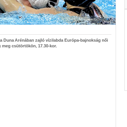
é a Duna Arénában zajló vízilabda Európa-bajnokság női
 meg csütörtökön, 17.30-kor.