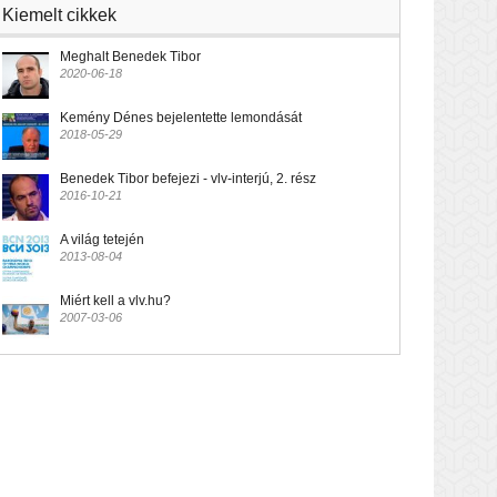
Kiemelt cikkek
Meghalt Benedek Tibor
2020-06-18
Kemény Dénes bejelentette lemondását
2018-05-29
Benedek Tibor befejezi - vlv-interjú, 2. rész
2016-10-21
A világ tetején
2013-08-04
Miért kell a vlv.hu?
2007-03-06