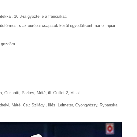
ékkal, 16:3-ra győzte le a franciákat.
züstérmes, s az európai csapatok közül egyedüliként már olimpiai
l gazdára.
, Gurisatti, Parkes, Máté, ill. Guillet 2, Millot
helyi, Máté. Cs.: Szilágyi, Illés, Leimeter, Gyöngyössy, Rybanska,