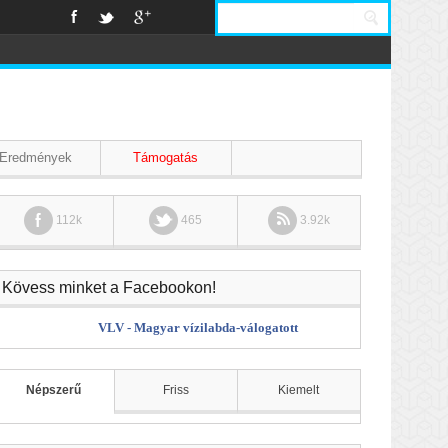
Eredmények
Támogatás
112k
465
3.92k
Kövess minket a Facebookon!
VLV - Magyar vízilabda-válogatott
Népszerű
Friss
Kiemelt