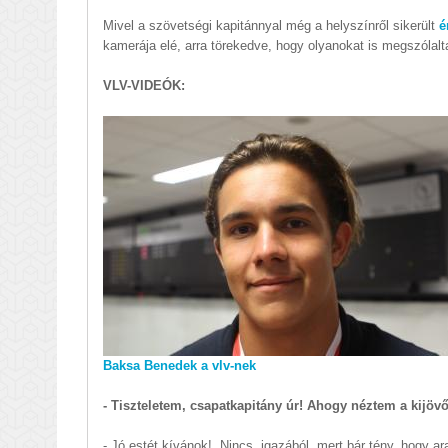
Mivel a szövetségi kapitánnyal még a helyszínről sikerült
é
kamerája elé, arra törekedve, hogy olyanokat is megszólalta
VLV-VIDEÓK:
Baksa Benedek a vlv-nek
- Tiszteletem, csapatkapitány úr! Ahogy néztem a kijöv
- Jó estét kívánok!. Nincs, igazából, mert bár tény, hogy 