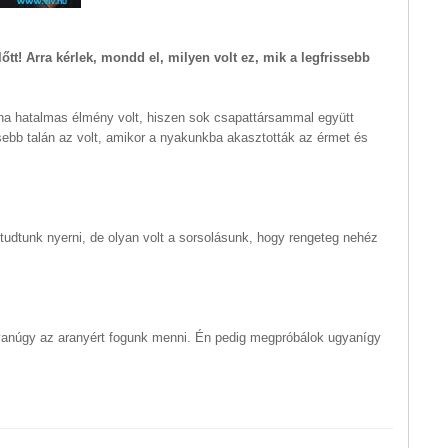
őtt! Arra kérlek, mondd el, milyen volt ez, mik a legfrissebb
na hatalmas élmény volt, hiszen sok csapattársammal együtt
ebb talán az volt, amikor a nyakunkba akasztották az érmet és
tudtunk nyerni, de olyan volt a sorsolásunk, hogy rengeteg nehéz
gyanúgy az aranyért fogunk menni. Én pedig megpróbálok ugyanígy