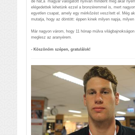
de hát,a magyar válogatott nyilván mindent meg akar nye
elégedettek lehetünk ezzel a bronzéremmel is, mert nagy
egyetlen csapat, amely egy mérkőzést veszített el. Még aki
mutatja, hogy az döntött: éppen kinek milyen napja, milyen 
Már nagyon várom, hogy 11 hónap múlva világbajnokságon 
meglesz az aranyérem.
- Köszönöm szépen, gratulálok!