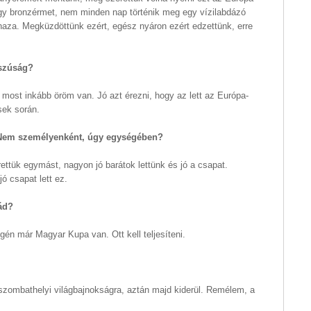
 egy bronzérmet, nem minden nap történik meg egy vízilabdázó
haza. Megküzdöttünk ezért, egész nyáron ezért edzettünk, erre
sszúság?
 most inkább öröm van. Jó azt érezni, hogy az lett az Európa-
sek során.
k? Nem személyenként, úgy egységében?
ttük egymást, nagyon jó barátok lettünk és jó a csapat.
ó csapat lett ez.
ád?
én már Magyar Kupa van. Ott kell teljesíteni.
szombathelyi világbajnokságra, aztán majd kiderül. Remélem, a