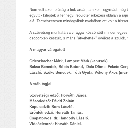
Nem volt szomorúság a fiúk arcán, amikor - egymást még b
együtt - kiléptek a ferihegyi repülőtér érkezési oldalán a rá
elé. Természetesen mindegyikük nyakában ott volt a frisse
A szövetség munkatársa virággal köszöntött minden egyes
csoportkép készült, s máris "átvehették" övéiket a szülők, 
A magyar válogatott
Grieszbacher Márk, Lampert Márk (kapusok),
Baksa Benedek, Bóbis Botond, Dala Döme, Fekete Gerg
László, Szőke Benedek, Tóth Gyula, Vékony Ákos (mez
A stáb tagjai:
Szövetségi edző: Horváth János.
Másodedző: Dávid Zoltán.
Kapusedző: Bors László.
Erőnléti edző: Horváth Tamás.
Csapatorvos: dr. Hangody László.
Videóelemző: Horváth Dániel.