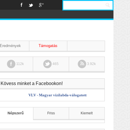
Eredmények
Támogatás
112k
465
3.92k
Kövess minket a Facebookon!
VLV - Magyar vízilabda-válogatott
Népszerű
Friss
Kiemelt