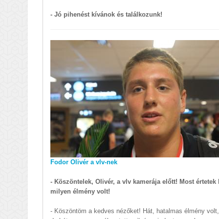
- Jó pihenést kívánok és találkozunk!
Fodor Olivér a vlv-nek
- Köszöntelek, Olivér, a vlv kamerája előtt! Most értet
milyen élmény volt!
- Köszöntöm a kedves nézőket! Hát, hatalmas élmény volt,