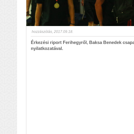
hozzászólás
,
2017.09.18.
Érkezési riport Ferihegyről, Baksa Benedek csap
nyilatkozatával.