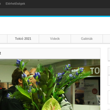
m
Elérhetőségek
Tokió 2021
Videók
Galériák
t