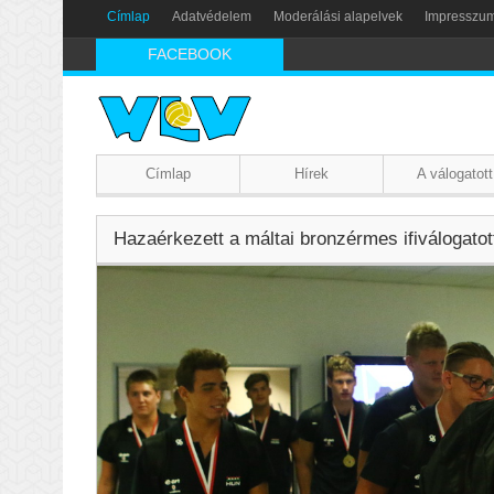
Címlap
Adatvédelem
Moderálási alapelvek
Impresszu
FACEBOOK
Címlap
Hírek
A válogatott
Hazaérkezett a máltai bronzérmes ifiválogatot