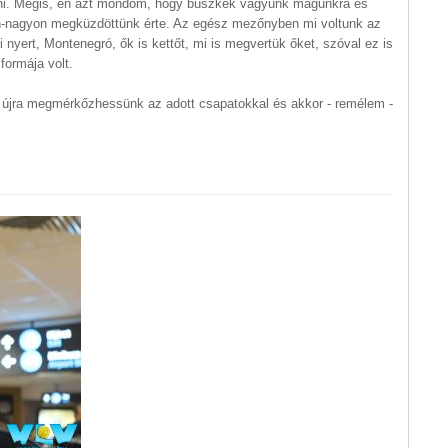
rni. Mégis, én azt mondom, hogy büszkék vagyunk magunkra és
on-nagyon megküzdöttünk érte. Az egész mezőnyben mi voltunk az
 nyert, Montenegró, ők is kettőt, mi is megvertük őket, szóval ez is
formája volt.
újra megmérkőzhessünk az adott csapatokkal és akkor - remélem -