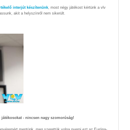
rtékelő interjút készítenünk
, most négy játékost kértünk a vlv
ssunk, akit a helyszínről nem sikerült.
ő játékosokat - nincsen nagy szomorúság!
aranyéremért mentünk, meg szerettük volna nyerni ezt az Európa-