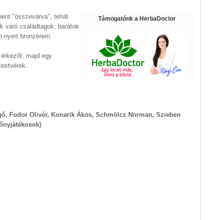
ent "összevárva", tehát
Támogatónk a HerbaDoctor
juk váró családtagok, barátok
n nyert bronzérem.
 érkezőt, majd egy
testvérek.
ő, Fodor Olivér, Konarik Ákos, Schmölcz Norman, Szieben
őnyjátékosok)