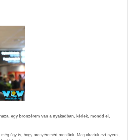
ek haza, egy bronzérem van a nyakadban, kérlek, mondd el,
 még úgy is, hogy aranyéremért mentünk. Meg akartuk ezt nyerni,