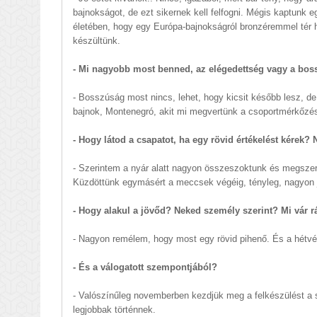
bajnokságot, de ezt sikernek kell felfogni. Mégis kaptunk
életében, hogy egy Európa-bajnokságról bronzéremmel tér 
készültünk.
- Mi nagyobb most benned, az elégedettség vagy a bo
- Bosszúság most nincs, lehet, hogy kicsit később lesz, de
bajnok, Montenegró, akit mi megvertünk a csoportmérkőzé
- Hogy látod a csapatot, ha egy rövid értékelést kére
- Szerintem a nyár alatt nagyon összeszoktunk és megszere
Küzdöttünk egymásért a meccsek végéig, tényleg, nagyon j
- Hogy alakul a jövőd? Neked személy szerint? Mi vár r
- Nagyon remélem, hogy most egy rövid pihenő. És a hétvég
- És a válogatott szempontjából?
- Valószínűleg novemberben kezdjük meg a felkészülést a 
legjobbak történnek.