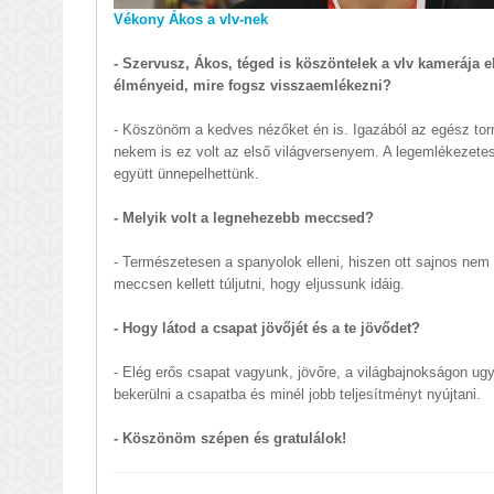
Vékony Ákos a vlv-nek
- Szervusz, Ákos, téged is köszöntelek a vlv kamerája el
élményeid, mire fogsz visszaemlékezni?
- Köszönöm a kedves nézőket én is. Igazából az egész tor
nekem is ez volt az első világversenyem. A legemlékezetes
együtt ünnepelhettünk.
- Melyik volt a legnehezebb meccsed?
- Természetesen a spanyolok elleni, hiszen ott sajnos nem 
meccsen kellett túljutni, hogy eljussunk idáig.
- Hogy látod a csapat jövőjét és a te jövődet?
- Elég erős csapat vagyunk, jövőre, a világbajnokságon u
bekerülni a csapatba és minél jobb teljesítményt nyújtani.
- Köszönöm szépen és gratulálok!