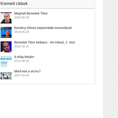
Kiemelt cikkek
Meghalt Benedek Tibor
2020-06-18
Kemény Dénes bejelentette lemondását
2018-05-29
Benedek Tibor befejezi - vlv-interjú, 2. rész
2016-10-21
A világ tetején
2013-08-04
Miért kell a vlv.hu?
2007-03-06