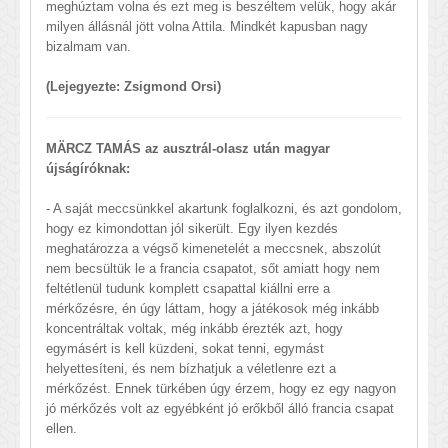
meghúztam volna és ezt meg is beszéltem velük, hogy akár
milyen állásnál jött volna Attila. Mindkét kapusban nagy
bizalmam van.
(Lejegyezte: Zsigmond Orsi)
MÄRCZ TAMÁS az ausztrál-olasz után magyar
újságíróknak:
- A saját meccsünkkel akartunk foglalkozni, és azt gondolom,
hogy ez kimondottan jól sikerült. Egy ilyen kezdés
meghatározza a végső kimenetelét a meccsnek, abszolút
nem becsültük le a francia csapatot, sőt amiatt hogy nem
feltétlenül tudunk komplett csapattal kiállni erre a
mérkőzésre, én úgy láttam, hogy a játékosok még inkább
koncentráltak voltak, még inkább érezték azt, hogy
egymásért is kell küzdeni, sokat tenni, egymást
helyettesíteni, és nem bízhatjuk a véletlenre ezt a
mérkőzést. Ennek türkében úgy érzem, hogy ez egy nagyon
jó mérkőzés volt az egyébként jó erőkből álló francia csapat
ellen.