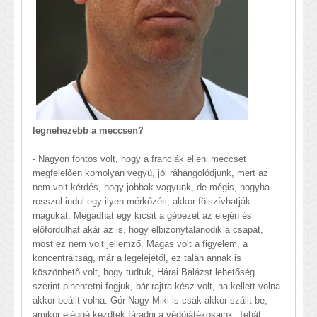
legnehezebb a meccsen?
- Nagyon fontos volt, hogy a franciák elleni meccset
megfelelően komolyan vegyü, jól ráhangolódjunk, mert az
nem volt kérdés, hogy jobbak vagyunk, de mégis, hogyha
rosszul indul egy ilyen mérkőzés, akkor fölszívhatják
magukat. Megadhat egy kicsit a gépezet az elején és
előfordulhat akár az is, hogy elbizonytalanodik a csapat,
most ez nem volt jellemző. Magas volt a figyelem, a
koncentráltság, már a legelejétől, ez talán annak is
köszönhető volt, hogy tudtuk, Hárai Balázst lehetőség
szerint pihentetni fogjuk, bár rajtra kész volt, ha kellett volna
akkor beállt volna. Gór-Nagy Miki is csak akkor szállt be,
amikor eléggé kezdtek fáradni a védőjátékosaink. Tehát