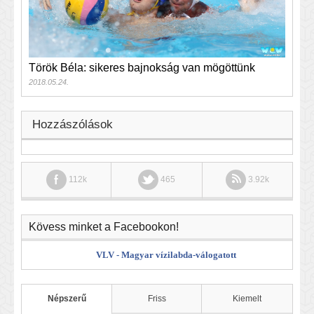
Török Béla: sikeres bajnokság van mögöttünk
2018.05.24.
Hozzászólások
112k
465
3.92k
Kövess minket a Facebookon!
VLV - Magyar vízilabda-válogatott
Népszerű
Friss
Kiemelt