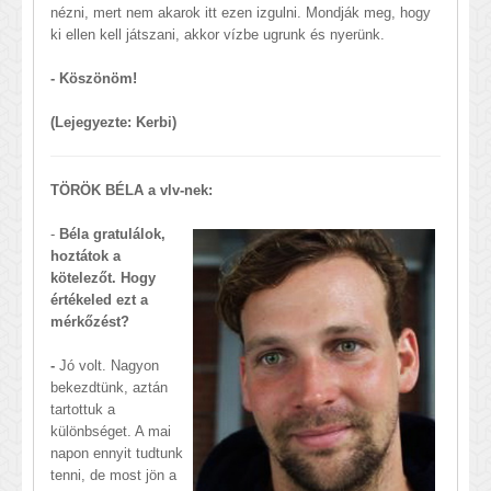
nézni, mert nem akarok itt ezen izgulni. Mondják meg, hogy
ki ellen kell játszani, akkor vízbe ugrunk és nyerünk.
- Köszönöm!
(Lejegyezte: Kerbi)
TÖRÖK BÉLA a vlv-nek:
-
Béla gratulálok,
hoztátok a
kötelezőt. Hogy
értékeled ezt a
mérkőzést?
-
Jó volt. Nagyon
bekezdtünk, aztán
tartottuk a
különbséget. A mai
napon ennyit tudtunk
tenni, de most jön a