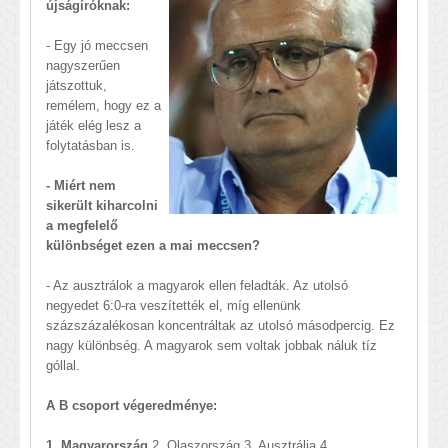
újságíróknak:
- Egy jó meccsen
nagyszerűen
játszottuk,
remélem, hogy ez a
játék elég lesz a
folytatásban is.
- Miért nem
sikerült kiharcolni
a megfelelő
különbséget ezen a mai meccsen?
- Az ausztrálok a magyarok ellen feladták. Az utolsó
negyedet 6:0-ra veszítették el, míg ellenünk
százszázalékosan koncentráltak az utolsó másodpercig. Ez
nagy különbség. A magyarok sem voltak jobbak náluk tíz
góllal.
A B csoport végeredménye:
1. Magyarország
2. Olaszország 3. Ausztrália 4.