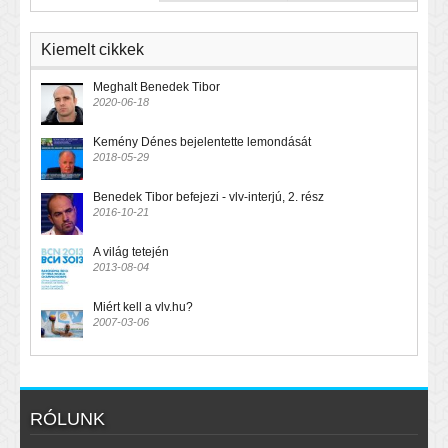
Kiemelt cikkek
Meghalt Benedek Tibor
2020-06-18
Kemény Dénes bejelentette lemondását
2018-05-29
Benedek Tibor befejezi - vlv-interjú, 2. rész
2016-10-21
A világ tetején
2013-08-04
Miért kell a vlv.hu?
2007-03-06
RÓLUNK