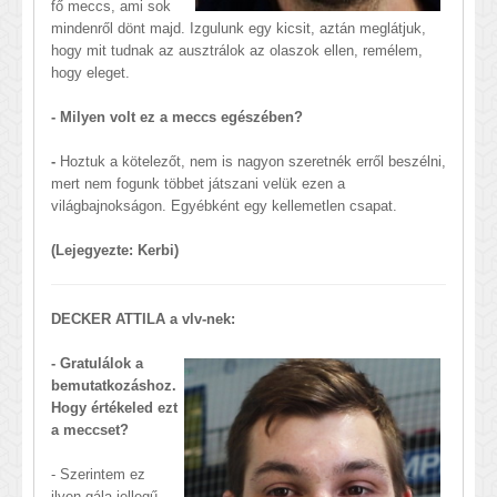
fő meccs, ami sok
mindenről dönt majd. Izgulunk egy kicsit, aztán meglátjuk,
hogy mit tudnak az ausztrálok az olaszok ellen, remélem,
hogy eleget.
- Milyen volt ez a meccs egészében?
-
Hoztuk a kötelezőt, nem is nagyon szeretnék erről beszélni,
mert nem fogunk többet játszani velük ezen a
világbajnokságon. Egyébként egy kellemetlen csapat.
(Lejegyezte: Kerbi)
DECKER ATTILA a vlv-nek:
- Gratulálok a
bemutatkozáshoz.
Hogy értékeled ezt
a meccset?
- Szerintem ez
ilyen gála jellegű