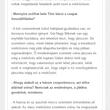
voltak megoldandó feladatok azért ezen a mérkőzésen.
- Mennyire szólhat bele Tóni bácsi a csapat
összeállításba?
- A két centerünknek külső hallójárat-gyulladása van, ez
bizonyos kezelést igényel. Gór-Nagy Mikinek van egy
enyhébb húzódása, ami lehetővé teszi, hogy játsszon. De
szerettem volna, minél többet pihentetni, hogy a következő
mérkőzésre még jobb állapotba kerüljön és még jobban
regenerálódjon. Ő mindenképpen szeretett volna játszani és
még a mérkőzés előtt kaptam Gábor doktor úrtól egy
információt, hogy valamennyit azért lehet játszatni, tehát
ezek is meghatározták azt, hogy végül is tíz mezőnyjátékos
játszotta végig ezt a mérkőzést.
- Ahogy alakult ez a három csoportmeccs, azt előre
aláírtad volna? Nemcsak az eredményre, a játékra
gondolok, mindenre.
- A francia és az ausztrál meccs szerintem kimondottan jól
alakult. Az olasz mérkőzést szerettem volna, ha megnyerjük.