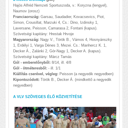
Hajós Alfréd Nemzeti Sportuszoda, v.: Koryzna (lengyel),
Naumov (orosz)
Franciaország:
Garsau, Saudadier, Kovacsevics, Piot,
Simon, Crousillat, Marzuki 4, Cs.: Dino, Izdinsky 1,
Laversane, Peisson, Camarasa 2, Fontani (kapus).
Szövetségi kapitány: Hrestak Hrvoje
Magyarország:
Nagy V., Török B., Vámos 4, Hosnyánszky
1, Erdélyi 1, Varga Dénes 3, Mezei. Cs.: Manhercz K. 1,
Decker Á., Zalánki 2, Gór-Nagy 1, Decker A. (kapus).
Szövetségi kapitány: Märcz Tamás
Gól - emberelőnyből:
8/14, ill. 4/8
Gól - ötméteresből:
- ill. 1/1
Kiállítás cserével, végleg:
Peisson (a negyedik negyedben)
Kipontozódott:
Török B., Decker Á. (mindkettő a negyedik
negyedben)
A VLV SZÖVEGES ÉLŐ KÖZVETÍTÉSE