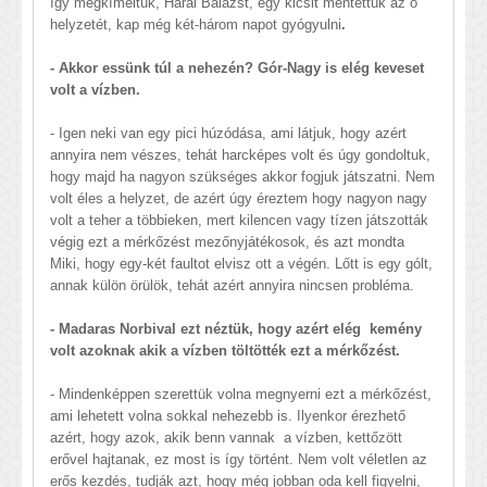
így megkíméltük, Hárai Balázst, egy kicsit mentettük az ő
helyzetét, kap még két-három napot gyógyulni
.
- Akkor essünk túl a nehezén? Gór-Nagy is elég keveset
volt a vízben.
- Igen neki van egy pici húzódása, ami látjuk, hogy azért
annyira nem vészes, tehát harcképes volt és úgy gondoltuk,
hogy majd ha nagyon szükséges akkor fogjuk játszatni. Nem
volt éles a helyzet, de azért úgy éreztem hogy nagyon nagy
volt a teher a többieken, mert kilencen vagy tízen játszották
végig ezt a mérkőzést mezőnyjátékosok, és azt mondta
Miki, hogy egy-két faultot elvisz ott a végén. Lőtt is egy gólt,
annak külön örülök, tehát azért annyira nincsen probléma.
- Madaras Norbival ezt néztük, hogy azért elég kemény
volt azoknak akik a vízben töltötték ezt a mérkőzést.
- Mindenképpen szerettük volna megnyerni ezt a mérkőzést,
ami lehetett volna sokkal nehezebb is. Ilyenkor érezhető
azért, hogy azok, akik benn vannak a vízben, kettőzött
erővel hajtanak, ez most is így történt. Nem volt véletlen az
erős kezdés, tudják azt, hogy még jobban oda kell figyelni,