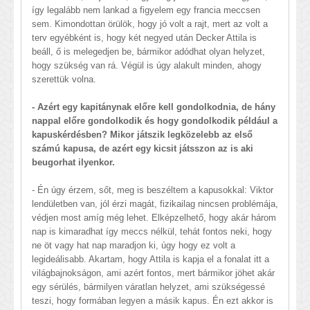
így legalább nem lankad a figyelem egy francia meccsen
sem. Kimondottan örülök, hogy jó volt a rajt, mert az volt a
terv egyébként is, hogy két negyed után Decker Attila is
beáll, ő is melegedjen be, bármikor adódhat olyan helyzet,
hogy szükség van rá. Végül is úgy alakult minden, ahogy
szerettük volna.
- Azért egy kapitánynak előre kell gondolkodnia, de hány
nappal előre gondolkodik és hogy gondolkodik például a
kapuskérdésben? Mikor játszik legközelebb az első
számú kapusa, de azért egy kicsit játsszon az is aki
beugorhat ilyenkor.
- Én úgy érzem, sőt, meg is beszéltem a kapusokkal: Viktor
lendületben van, jól érzi magát, fizikailag nincsen problémája,
védjen most amíg még lehet. Elképzelhető, hogy akár három
nap is kimaradhat így meccs nélkül, tehát fontos neki, hogy
ne öt vagy hat nap maradjon ki, úgy hogy ez volt a
legideálisabb. Akartam, hogy Attila is kapja el a fonalat itt a
világbajnokságon, ami azért fontos, mert bármikor jöhet akár
egy sérülés, bármilyen váratlan helyzet, ami szükségessé
teszi, hogy formában legyen a másik kapus. Én ezt akkor is