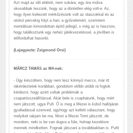
Azt majd az idő eldönti, nem sokára, egy óra múlva
okosabbak leszünk, hogy az a döntetlen elég volt-e. Az,
hogy ilyen kiélezett mérkőzésünk volt az olaszokkal és az
utolsó percekig folyt a harc a győzelemért, szerintem
mentálisan kimondottan építő jellegű, s még az is hasznos,
hogy találkoztunk egy nehéz játékvezetéssel, a jövőben is
előfordulhat hasonló.
(Lejegyezte: Zsigmond Orsi)
MÄRCZ TAMÁS az M4-nek:
- Úgy készültem, hogy nem lesz könnyű meccs, már itt
rákérdeztetek korábban, gondolom előbb utóbb rá fogtok
kérdezni, hogy azért voltak problémák a
csapatösszeállítással. Akár bele is csaphatunk, hogy mért
nem játszott, ugye Pufi. Ő is meg a Mezei is külső hallójárat-
gyulladással szenved, úgyhogy azt kellett választani, hogy
melyiket rakjam be ma. Most a Mezei Tomi játszott, de
mondom, neki is be van dugva a füle, holnap kezelésre
mennek mindketten. Fognak játszani a továbbiakban is. Pufit