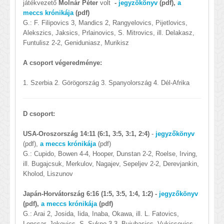
játékvezető
Molnár Péter
volt
-
jegyzőkönyv
(pdf),
a
meccs krónikája
(pdf)
G.: F. Filipovics 3, Mandics 2, Rangyelovics, Pijetlovics,
Alekszics, Jaksics, Prlainovics, S. Mitrovics, ill. Delakasz,
Funtulisz 2-2, Geniduniasz, Murikisz
A csoport végeredménye:
1. Szerbia 2. Görögország 3. Spanyolország 4. Dél-Afrika
D csoport:
USA-Oroszország
14:11
(6:1, 3:5, 3:1, 2:4)
-
jegyzőkönyv
(pdf),
a meccs krónikája
(pdf)
G.: Cupido, Bowen 4-4, Hooper, Dunstan 2-2, Roelse, Irving,
ill. Bugajcsuk, Merkulov, Nagajev, Sepeljev 2-2, Derevjankin,
Kholod, Liszunov
Japán-Horvátország
6:16
(1:5, 3:5, 1:4, 1:2) -
jegyzőkönyv
(pdf),
a meccs krónikája
(pdf)
G.: Arai 2, Josida, Iida, Inaba, Okawa, ill. L. Fatovics,
Loncsar, Jokovics, S. Sukno 3-3, Bujubasics, Vukicsevics,