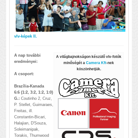
vlv-képek II.
A nap további
A világbajnokságon készülő vlv-fotók
eredményei:
minőségét a
Camera Kft
-nek
köszönhetjük.
A csoport:
Brazília-Kanada
6:6 (1:2, 3:2, 1:2, 1:0)
G.:
Coutinho 2, Cruz,
P. Stellet, Guimaraes,
Freitas, ill.
Constantin-Bicari,
Halajian, D'Souza,
Soleimanipak,
Torakis, Thumwood