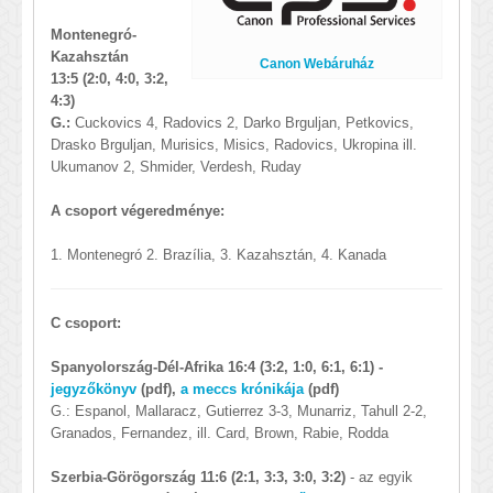
Montenegró-
Kazahsztán
Canon Webáruház
13:5 (2:0, 4:0, 3:2,
4:3)
G.:
Cuckovics 4, Radovics 2, Darko Brguljan, Petkovics,
Drasko Brguljan, Murisics, Misics, Radovics, Ukropina ill.
Ukumanov 2, Shmider, Verdesh, Ruday
A csoport végeredménye:
1. Montenegró 2. Brazília, 3. Kazahsztán, 4. Kanada
C csoport:
Spanyolország-Dél-Afrika
16:4
(3:2, 1:0, 6:1, 6:1) -
jegyzőkönyv
(pdf),
a meccs krónikája
(pdf)
G.: Espanol, Mallaracz, Gutierrez 3-3, Munarriz, Tahull 2-2,
Granados, Fernandez, ill. Card, Brown, Rabie, Rodda
Szerbia-Görögország 11:6 (2:1, 3:3, 3:0, 3:2)
- az egyik