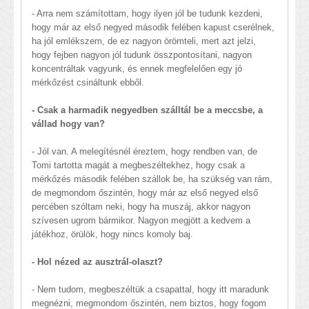
- Arra nem számítottam, hogy ilyen jól be tudunk kezdeni,
hogy már az első negyed második felében kapust cserélnek,
ha jól emlékszem, de ez nagyon örömteli, mert azt jelzi,
hogy fejben nagyon jól tudunk összpontosítani, nagyon
koncentráltak vagyunk, és ennek megfelelően egy jó
mérkőzést csináltunk ebből.
- Csak a harmadik negyedben szálltál be a meccsbe, a
vállad hogy van?
- Jól van. A melegítésnél éreztem, hogy rendben van, de
Tomi tartotta magát a megbeszéltekhez, hogy csak a
mérkőzés második felében szállok be, ha szükség van rám,
de megmondom őszintén, hogy már az első negyed első
percében szóltam neki, hogy ha muszáj, akkor nagyon
szívesen ugrom bármikor. Nagyon megjött a kedvem a
játékhoz, örülök, hogy nincs komoly baj.
- Hol nézed az ausztrál-olaszt?
- Nem tudom, megbeszéltük a csapattal, hogy itt maradunk
megnézni, megmondom őszintén, nem biztos, hogy fogom