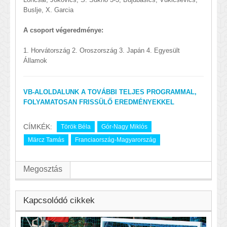
Buslje, X. Garcia
A csoport végeredménye:
1. Horvátország 2. Oroszország 3. Japán 4. Egyesült
Államok
VB-ALOLDALUNK A TOVÁBBI TELJES PROGRAMMAL,
FOLYAMATOSAN FRISSÜLŐ EREDMÉNYEKKEL
CÍMKÉK:
Török Béla
Gór-Nagy Miklós
Märcz Tamás
Franciaország-Magyarország
Megosztás
Kapcsolódó cikkek