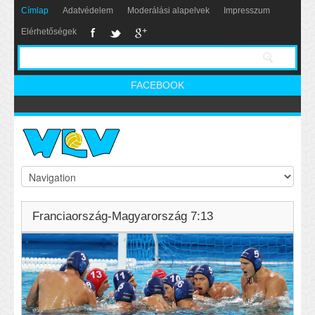
Címlap
Adatvédelem
Moderálási alapelvek
Impresszum
Elérhetőségek
FACEBOOK
Franciaország-Magyarország 7:13