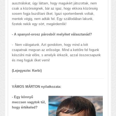
ausztrálokat, úgy láttam, hogy magukért játszottak, nem
csak a közönségnek, bár az igaz, hogy ekkora közönség
sosem fogja buzdítani őket. Igazi sportemberek voltak,
mentek végig, nem adták fel. Egy szállodában lakunk,
fizetek nekik egy sört, megérdemlik!
- A spanyol-orosz párosból melyiket választanád?
- Nem válogatunk. Azt gondolom, hogy mind a két
csapatnak megvan az erőssége. Mind a kettőre fel fogunk
készülni már előre, s amelyik érkezik, azzal összecsapunk
és meg fogjuk őket verni!
(Lejegyezte: Kerbi)
VÁMOS MÁRTON nyilatkozata:
- Egy könnyű
meccsen vagytok túl,
hogy értékeled?