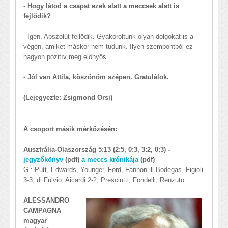
- Hogy látod a csapat ezek alatt a meccsek alatt is
fejlődik?
- Igen. Abszolút fejlődik. Gyakoroltunk olyan dolgokat is a
végén, amiket máskor nem tudunk. Ilyen szempontból ez
nagyon pozitív meg előnyös.
- Jól van Attila, köszönöm szépen. Gratulálok.
(Lejegyezte: Zsigmond Orsi)
A csoport másik mérkőzésén:
Ausztrália-Olaszország 5:13 (2:5, 0:3, 3:2, 0:3)
-
jegyzőkönyv
(pdf)
a meccs krónikája
(pdf)
G.: Putt, Edwards, Younger, Ford, Fannon ill Bodegas, Figioli
3-3, di Fulvio, Aicardi 2-2, Presciutti, Fondelli, Renzuto
ALESSANDRO
CAMPAGNA
magyar