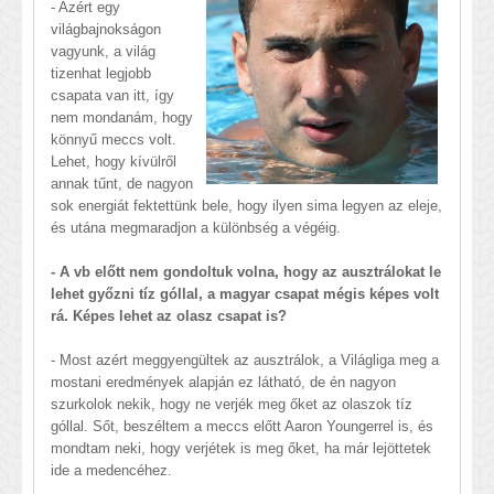
- Azért egy
világbajnokságon
vagyunk, a világ
tizenhat legjobb
csapata van itt, így
nem mondanám, hogy
könnyű meccs volt.
Lehet, hogy kívülről
annak tűnt, de nagyon
sok energiát fektettünk bele, hogy ilyen sima legyen az eleje,
és utána megmaradjon a különbség a végéig.
- A vb előtt nem gondoltuk volna, hogy az ausztrálokat le
lehet győzni tíz góllal, a magyar csapat mégis képes volt
rá. Képes lehet az olasz csapat is?
- Most azért meggyengültek az ausztrálok, a Világliga meg a
mostani eredmények alapján ez látható, de én nagyon
szurkolok nekik, hogy ne verjék meg őket az olaszok tíz
góllal. Sőt, beszéltem a meccs előtt Aaron Youngerrel is, és
mondtam neki, hogy verjétek is meg őket, ha már lejöttetek
ide a medencéhez.