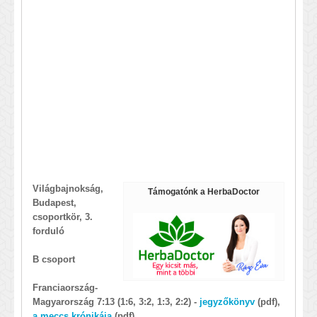
Világbajnokság,
Támogatónk a HerbaDoctor
Budapest,
csoportkör, 3.
forduló
B csoport
Franciaország-
Magyarország 7:13 (1:6, 3:2, 1:3, 2:2) -
jegyzőkönyv
(pdf),
a meccs krónikája
(pdf)