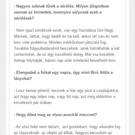
- Nagyon soknak tűnik a sérülés. Milyen állapotban
vannak az érintettek, mennyire súlyosak ezek a
sérülések?
- Nem igazi sérülések ezek, van egy húzódása Gór-Nagy
Mikinek, láttuk, hogy beállt és ha kell, akkor ott van és nem
lesz vele probléma. Minden mérkőzésen játszani fog.
Továbbá fülgyulladásokról beszélünk, amik hátráltatták a két
centerünket, de ez egy kezelhető dolog. Már ma kezelték,
holnap folytatják, három nap után mindenki bevethető lesz.
- Elengeded a fiúkat egy napra, úgy mint Bíró Attila a
lányokat?
- Lesz benne pihenő, lesznek a fiúk egy picit a családjukkal,
azt hogy egy teljes nap, vagy fél nap, azt még eldöntöm a
következő pár órában.
- Hogy élted meg az olasz-ausztrál meccset?
- Az első felét nem láttam, azt gondoltam, hogy sikerülni fog
az olaszoknak, az elején jól álltak, Nagyon becsülöm az