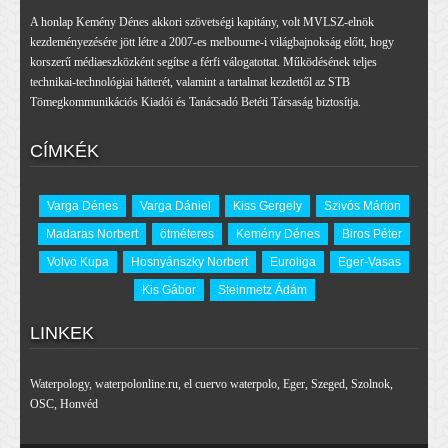
A honlap Kemény Dénes akkori szövetségi kapitány, volt MVLSZ-elnök
kezdeményezésére jött létre a 2007-es melbourne-i világbajnokság előtt, hogy
korszerű médiaeszközként segítse a férfi válogatottat. Működésének teljes
technikai-technológiai hátterét, valamint a tartalmat kezdettől az STB
Tömegkommunikációs Kiadói és Tanácsadó Betéti Társaság biztosítja.
CÍMKÉK
Varga Dénes
Varga Dániel
Kiss Gergely
Szivós Márton
Madaras Norbert
ötméteres
Kemény Dénes
Biros Péter
Volvo Kupa
Hosnyánszky Norbert
Euroliga
Eger-Vasas
Kis Gábor
Steinmetz Ádám
LINKEK
Waterpology
,
waterpolonline.ru
,
el cuervo waterpolo
,
Eger
,
Szeged
,
Szolnok
,
OSC
,
Honvéd