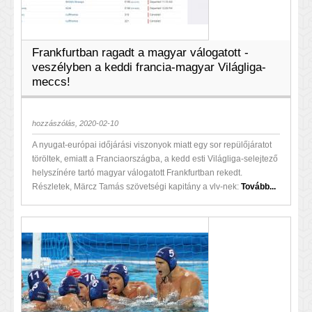
Frankfurtban ragadt a magyar válogatott -
veszélyben a keddi francia-magyar Világliga-
meccs!
hozzászólás, 2020-02-10
A nyugat-európai időjárási viszonyok miatt egy sor repülőjáratot
töröltek, emiatt a Franciaországba, a kedd esti Világliga-selejtező
helyszínére tartó magyar válogatott Frankfurtban rekedt.
Részletek, Märcz Tamás szövetségi kapitány a vlv-nek:
Tovább...