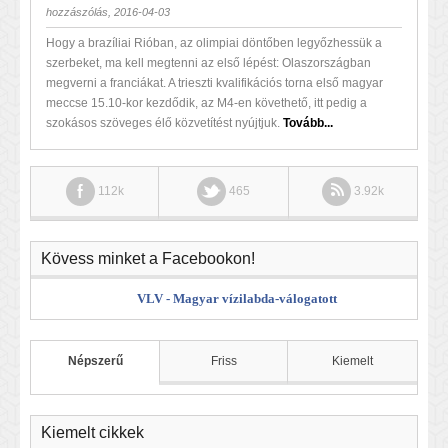
hozzászólás, 2016-04-03
Hogy a brazíliai Rióban, az olimpiai döntőben legyőzhessük a
szerbeket, ma kell megtenni az első lépést: Olaszországban
megverni a franciákat. A trieszti kvalifikációs torna első magyar
meccse 15.10-kor kezdődik, az M4-en követhető, itt pedig a
szokásos szöveges élő közvetítést nyújtjuk.
Tovább...
112k
465
3.92k
Kövess minket a Facebookon!
VLV - Magyar vízilabda-válogatott
Népszerű
Friss
Kiemelt
Kiemelt cikkek