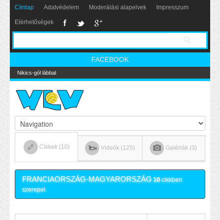
Címlap
Adatvédelem
Moderálási alapelvek
Impresszum
Elérhetőségek
FACEBOOK
Nikics-gól lábbal
Cikkek (10)
Videók (125)
Galériák (3)
FRANCIAORSZÁG-MAGYARORSZÁG
10
cikkben
szerepel.