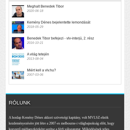
Meghalt Benedek Tibor
2020-06-18
Kemény Dénes bejelentette lemondását
2018-05-29
Benedek Tibor befejezi - vlv-interjú, 2. rész
2016-10-21
A világ tetején
2013-08-04
Miért kell a vlv.hu?
2007-03-06
RÓLUNK
A honlap Kemény Dénes akkori szövetségi kapitány, volt MVLSZ-elnök
kezdeményezésére jött létre a 2007-es melbourne-i világbajnokság előtt, hogy
korszerű médiaeszközként segítse a férfi válogatottat. Működésének teljes