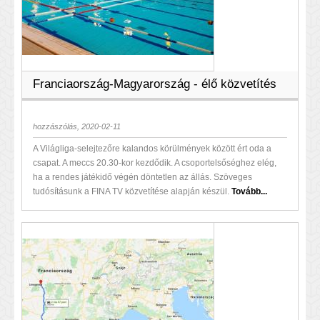
Franciaország-Magyarország - élő közvetítés
hozzászólás, 2020-02-11
A Világliga-selejtezőre kalandos körülmények között ért oda a
csapat. A meccs 20.30-kor kezdődik. A csoportelsőséghez elég,
ha a rendes játékidő végén döntetlen az állás. Szöveges
tudósításunk a FINA TV közvetítése alapján készül.
Tovább...