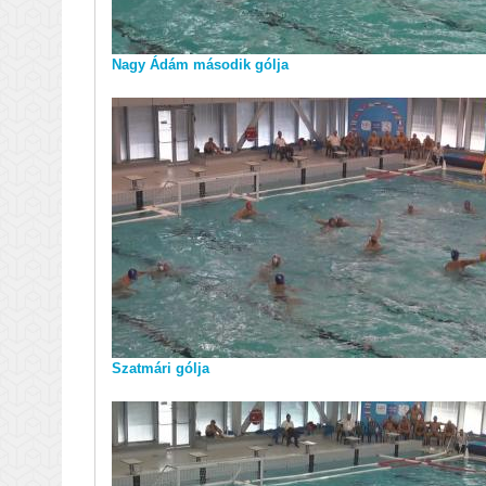
Nagy Ádám második gólja
Szatmári gólja