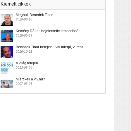
Kiemelt cikkek
Meghalt Benedek Tibor
2020-06-18
Kemény Dénes bejelentette lemondását
2018-05-29
Benedek Tibor befejezi - vlv-interjú, 2. rész
2016-10-21
A világ tetején
2013-08-04
Miért kell a vlv.hu?
2007-03-06