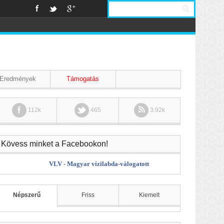
Eredmények
Támogatás
112k
465
3.92k
Kövess minket a Facebookon!
VLV - Magyar vízilabda-válogatott
Népszerű
Friss
Kiemelt