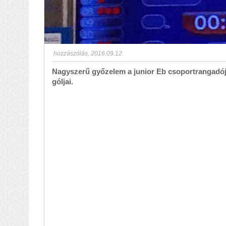
hozzászólás
,
2016.09.12.
Nagyszerű győzelem a junior Eb csoportrangadój
góljai.