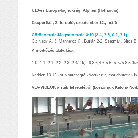
U19-es Európa-bajnokság, Alphen (Hollandia)
Csoportkör, 2. forduló, szeptember 12., hétfő
Görögország-Magyarország 8:10 (2:4, 3:3, 0:2, 3:1)
G.: Nagy Á. 3, Manhercz K., Burián 2-2, Szatmári, Biros B.
A mérkőzés alakulása:
1:0, 1:1, 2:1, 2:2, 2:3, 2:4/2:5,2:6,3:6,4:6,5:6, 5:7//5:8,5:9/
Kedden 19.15-kor Montenegró következik, már döntetlen is
VLV-VIDEÓK a stáb felvételéből (köszönjük Katona Norb