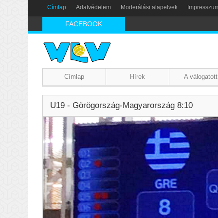
Címlap
Adatvédelem
Moderálási alapelvek
Impresszu
FACEBOOK
Címlap
Hírek
A válogatott
U19 - Görögország-Magyarország 8:10