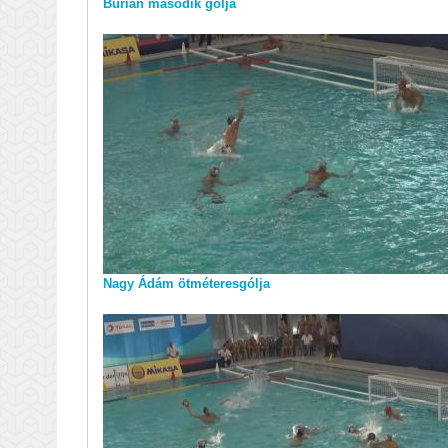
Burián második gólja
Nagy Ádám ötméteresgólja