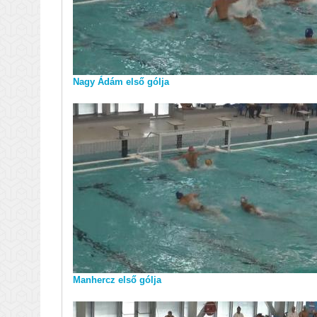
Nagy Ádám első gólja
Manhercz első gólja