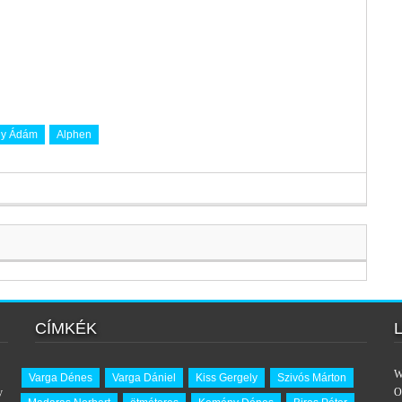
y Ádám
Alphen
CÍMKÉK
W
Varga Dénes
Varga Dániel
Kiss Gergely
Szivós Márton
y
O