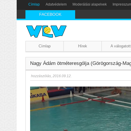
Címlap
Adatvédelem
Moderálási alapelvek
Impresszu
FACEBOOK
Címlap
Hírek
A válogatott
Nagy Ádám ötméteresgólja (Görögország-Magy
hozzászólás
,
2016.09.12.