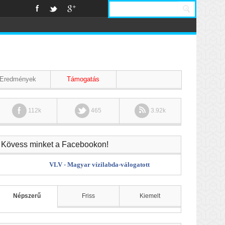
Eredmények
Támogatás
112k
465
3.92k
Kövess minket a Facebookon!
VLV - Magyar vízilabda-válogatott
Népszerű
Friss
Kiemelt