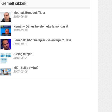
Kiemelt cikkek
Meghalt Benedek Tibor
2020-06-18
Kemény Dénes bejelentette lemondását
2018-05-29
Benedek Tibor befejezi - vlv-interjú, 2. rész
2016-10-21
A világ tetején
2013-08-04
Miért kell a vlv.hu?
2007-03-06