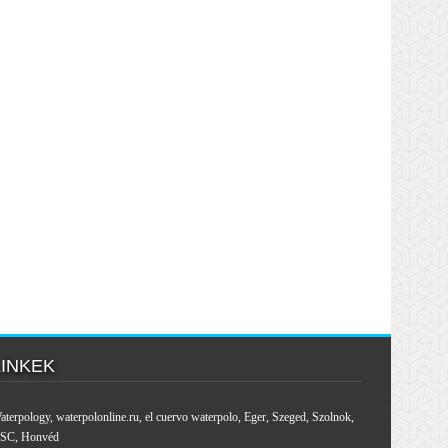
LINKEK
aterpology
,
waterpolonline.ru
,
el cuervo waterpolo
,
Eger
,
Szeged
,
Szolnok
,
SC
,
Honvéd