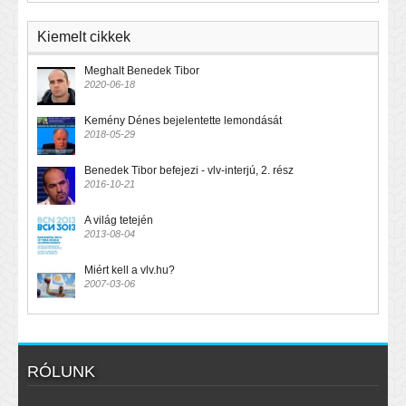
Kiemelt cikkek
Meghalt Benedek Tibor
2020-06-18
Kemény Dénes bejelentette lemondását
2018-05-29
Benedek Tibor befejezi - vlv-interjú, 2. rész
2016-10-21
A világ tetején
2013-08-04
Miért kell a vlv.hu?
2007-03-06
RÓLUNK