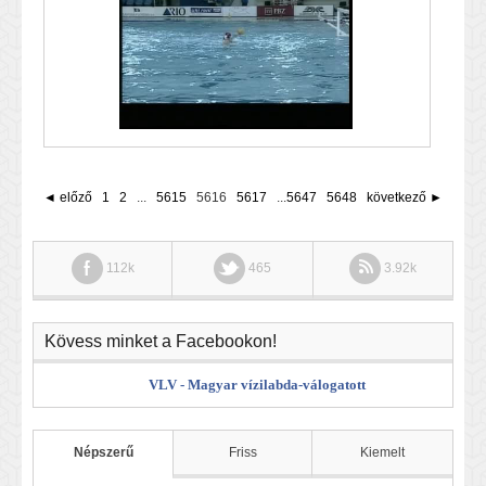
◄ előző
1
2
...
5615
5616
5617
...
5647
5648
következő ►
112k
465
3.92k
Kövess minket a Facebookon!
VLV - Magyar vízilabda-válogatott
Népszerű
Friss
Kiemelt