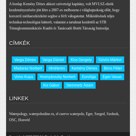
A honlap Kemény Dénes akkori szövetségi kapitány, volt MVLSZ-elnök
kezdeményezésére jött létre a 2007-es melbourne-i világbajnokság előtt, hogy
korszerű médiaeszközként segítse a férfi válogatottat. Működésének teljes
technikai-technológiai hátterét, valamint a tartalmat kezdettől az STB
Tömegkommunikációs Kiadói és Tanácsadó Betéti Társaság biztosítja.
CÍMKÉK
Varga Dénes
Varga Dániel
Kiss Gergely
Szivós Márton
Madaras Norbert
ötméteres
Kemény Dénes
Biros Péter
Volvo Kupa
Hosnyánszky Norbert
Euroliga
Eger-Vasas
Kis Gábor
Steinmetz Ádám
LINKEK
Waterpology
,
waterpolonline.ru
,
el cuervo waterpolo
,
Eger
,
Szeged
,
Szolnok
,
OSC
,
Honvéd