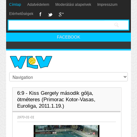
Címlap
Adatvédelem
Moderálási alapelvek
Impresszum
Elérhetőségek
FACEBOOK
6:9 - Kiss Gergely második gólja,
ötméteres (Primorac Kotor-Vasas,
Euroliga, 2011.1.19.)
1970-01-01