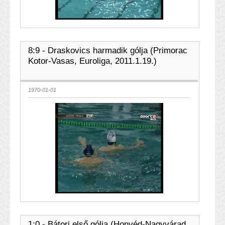
8:9 - Draskovics harmadik gólja (Primorac
Kotor-Vasas, Euroliga, 2011.1.19.)
1970-01-01
1:0 - Bátori első gólja (Honvéd-Nagyvárad,