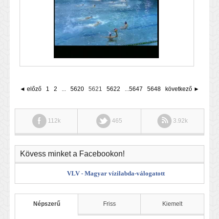
◄ előző
1
2
...
5620
5621
5622
...
5647
5648
következő ►
112k
465
3.92k
Kövess minket a Facebookon!
VLV - Magyar vízilabda-válogatott
Népszerű
Friss
Kiemelt