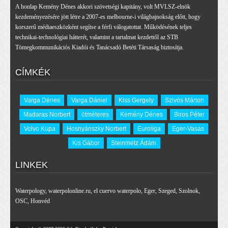
A honlap Kemény Dénes akkori szövetségi kapitány, volt MVLSZ-elnök
kezdeményezésére jött létre a 2007-es melbourne-i világbajnokság előtt, hogy
korszerű médiaeszközként segítse a férfi válogatottat. Működésének teljes
technikai-technológiai hátterét, valamint a tartalmat kezdettől az STB
Tömegkommunikációs Kiadói és Tanácsadó Betéti Társaság biztosítja.
CÍMKÉK
Varga Dénes
Varga Dániel
Kiss Gergely
Szivós Márton
Madaras Norbert
ötméteres
Kemény Dénes
Biros Péter
Volvo Kupa
Hosnyánszky Norbert
Euroliga
Eger-Vasas
Kis Gábor
Steinmetz Ádám
LINKEK
Waterpology
,
waterpolonline.ru
,
el cuervo waterpolo
,
Eger
,
Szeged
,
Szolnok
,
OSC
,
Honvéd