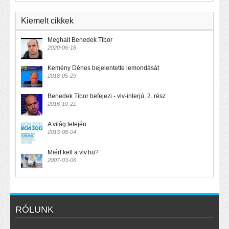
Kiemelt cikkek
Meghalt Benedek Tibor
2020-06-18
Kemény Dénes bejelentette lemondását
2018-05-29
Benedek Tibor befejezi - vlv-interjú, 2. rész
2016-10-21
A világ tetején
2013-08-04
Miért kell a vlv.hu?
2007-03-06
RÓLUNK