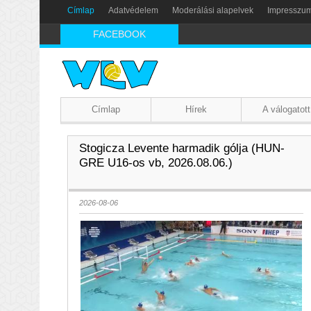
Címlap
Adatvédelem
Moderálási alapelvek
Impresszu
FACEBOOK
Címlap
Hírek
A válogatott
Stogicza Levente harmadik gólja (HUN-
GRE U16-os vb, 2026.08.06.)
2026-08-06