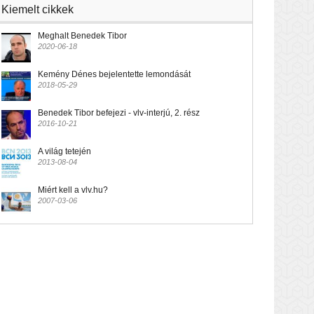
Kiemelt cikkek
Meghalt Benedek Tibor
2020-06-18
Kemény Dénes bejelentette lemondását
2018-05-29
Benedek Tibor befejezi - vlv-interjú, 2. rész
2016-10-21
A világ tetején
2013-08-04
Miért kell a vlv.hu?
2007-03-06