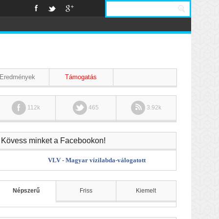
Eredmények
Támogatás
112k
465
3.92k
Kövess minket a Facebookon!
VLV - Magyar vízilabda-válogatott
Népszerű
Friss
Kiemelt