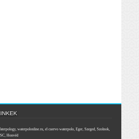
LINKEK
aterpology
,
waterpolonline.ru
,
el cuervo waterpolo
,
Eger
,
Szeged
,
Szolnok
,
SC
,
Honvéd