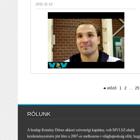
2011-11-12
◄ előző
1
2
...
25
RÓLUNK
A honlap Kemény Dénes akkori szövetségi kapitány, volt MVLSZ-elnök
kezdeményezésére jött létre a 2007-es melbourne-i világbajnokság előtt, hog