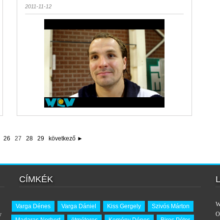
2011-11-12
26
27
28
29
következő ►
CÍMKÉK
W
Varga Dénes
Varga Dániel
Kiss Gergely
Szivós Márton
y
O