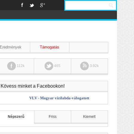
Eredmények
Támogatás
112k
465
3.92k
Kövess minket a Facebookon!
VLV - Magyar vízilabda-válogatott
Népszerű
Friss
Kiemelt