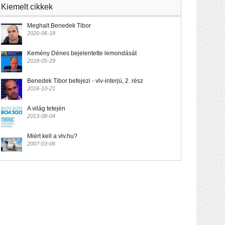
Kiemelt cikkek
Meghalt Benedek Tibor
2020-06-18
Kemény Dénes bejelentette lemondását
2018-05-29
Benedek Tibor befejezi - vlv-interjú, 2. rész
2016-10-21
A világ tetején
2013-08-04
Miért kell a vlv.hu?
2007-03-06