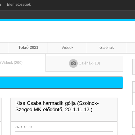
m
Elérhetőségek
Tokió 2021
Videók
Galériák
Videók (290)
Galériák (10)
Kiss Csaba harmadik gólja (Szolnok-
Szeged MK-elődöntő, 2011.11.12.)
2011-11-13