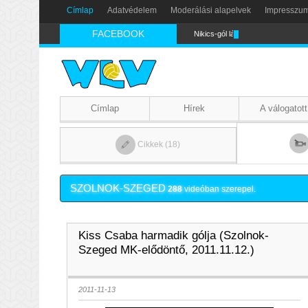
Címlap
Adatvédelem
Moderálási alapelvek
Impresszu
FACEBOOK
Nikics-gól lábbal
Címlap
Hírek
A válogatott
Cikkek (18)
SZOLNOK-SZEGED
288
videóban szerepel.
Kiss Csaba harmadik gólja (Szolnok-
Szeged MK-elődöntő, 2011.11.12.)
2011-11-13