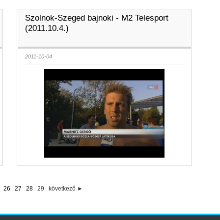
Szolnok-Szeged bajnoki - M2 Telesport
(2011.10.4.)
2011-10-04
26
27
28
29
következő ►