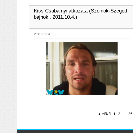
Kiss Csaba nyilatkozata (Szolnok-Szeged
bajnoki, 2011.10.4.)
2011-10-04
◄ előző
1
2
...
25