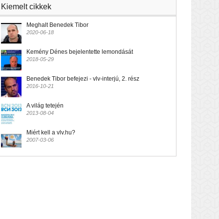
Kiemelt cikkek
Meghalt Benedek Tibor
2020-06-18
Kemény Dénes bejelentette lemondását
2018-05-29
Benedek Tibor befejezi - vlv-interjú, 2. rész
2016-10-21
A világ tetején
2013-08-04
Miért kell a vlv.hu?
2007-03-06