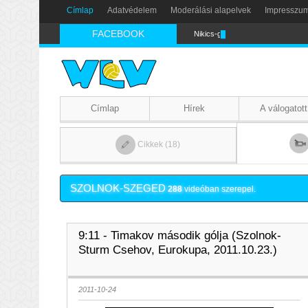
Címlap
Adatvédelem
Moderálási alapelvek
Impresszu
FACEBOOK
Nikics-gól lábbal
Címlap
Hírek
A válogatott
Cikkek (18)
SZOLNOK-SZEGED
288
videóban szerepel.
9:11 - Timakov második gólja (Szolnok-
Sturm Csehov, Eurokupa, 2011.10.23.)
2011-10-24