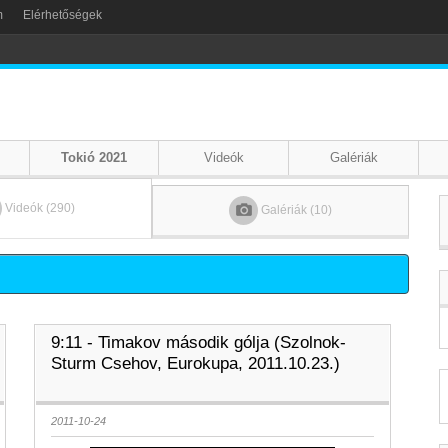
m
Elérhetőségek
Tokió 2021
Videók
Galériák
Videók (290)
Galériák (10)
9:11 - Timakov második gólja (Szolnok-
Sturm Csehov, Eurokupa, 2011.10.23.)
2011-10-24