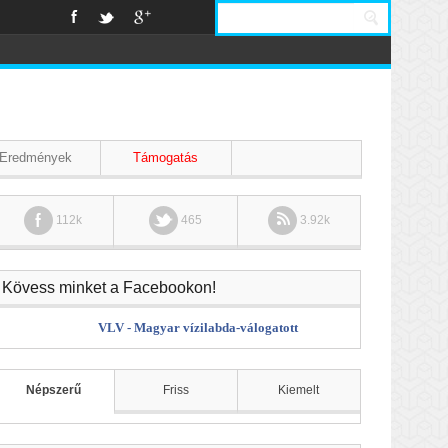
Eredmények
Támogatás
112k
465
3.92k
Kövess minket a Facebookon!
VLV - Magyar vízilabda-válogatott
Népszerű
Friss
Kiemelt