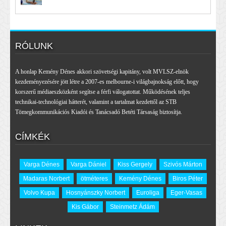
RÓLUNK
A honlap Kemény Dénes akkori szövetségi kapitány, volt MVLSZ-elnök
kezdeményezésére jött létre a 2007-es melbourne-i világbajnokság előtt, hogy
korszerű médiaeszközként segítse a férfi válogatottat. Működésének teljes
technikai-technológiai hátterét, valamint a tartalmat kezdettől az STB
Tömegkommunikációs Kiadói és Tanácsadó Betéti Társaság biztosítja.
CÍMKÉK
Varga Dénes
Varga Dániel
Kiss Gergely
Szivós Márton
Madaras Norbert
ötméteres
Kemény Dénes
Biros Péter
Volvo Kupa
Hosnyánszky Norbert
Euroliga
Eger-Vasas
Kis Gábor
Steinmetz Ádám