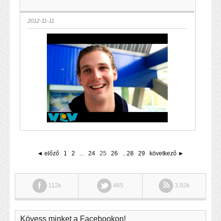
2012-11-11
◄ előző
1
2
...
24
25
26
...
28
29
következő ►
112k
465
3.92k
Kövess minket a Facebookon!