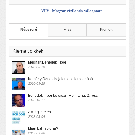
VLV - Magyar vízilabda-válogatott
Népszerű
Friss
Kiemelt
Kiemelt cikkek
Meghalt Benedek Tibor
2020-06-18
Kemény Dénes bejelentette lemondását
2018-05-29
Benedek Tibor befejezi - vlv-interjú, 2. rész
2016-10-21
A világ tetején
2013-08-04
Miért kell a vlv.hu?
2007-03-06