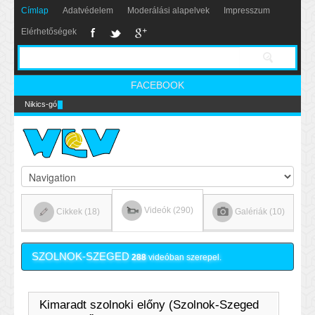
Címlap
Adatvédelem
Moderálási alapelvek
Impresszum
Elérhetőségek
FACEBOOK
Nikics-gól lábbal
Videók (290)
Cikkek (18)
Galériák (10)
SZOLNOK-SZEGED
288
videóban szerepel.
Kimaradt szolnoki előny (Szolnok-Szeged