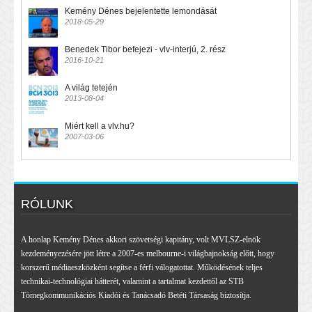
Kemény Dénes bejelentette lemondását
2018-05-29
Benedek Tibor befejezi - vlv-interjú, 2. rész
2016-10-21
A világ tetején
2013-08-04
Miért kell a vlv.hu?
2007-03-06
RÓLUNK
A honlap Kemény Dénes akkori szövetségi kapitány, volt MVLSZ-elnök
kezdeményezésére jött létre a 2007-es melbourne-i világbajnokság előtt, hogy
korszerű médiaeszközként segítse a férfi válogatottat. Működésének teljes
technikai-technológiai hátterét, valamint a tartalmat kezdettől az STB
Tömegkommunikációs Kiadói és Tanácsadó Betéti Társaság biztosítja.