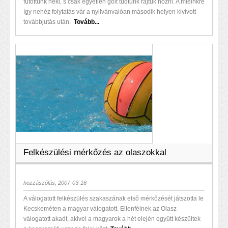
futottunk neki, s csak egyetlen gólt tudtunk rajtuk hozni. A mieinkre
így nehéz folytatás vár a nyilvánvalóan második helyen kivívott
továbbjutás után.
Tovább...
Felkészülési mérkőzés az olaszokkal
hozzászólás, 2007-03-16
A válogatott felkészülés szakaszának első mérkőzését játszotta le
Kecskeméten a magyar válogatott. Ellenfélnek az Olasz
válogatott akadt, akivel a magyarok a hét elején együtt készültek