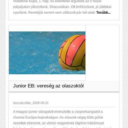
Vodafone Kupa, 1. nap. Az ellenféllel legutóbb az ő hazai
pályájukon játszottunk, Siracusában. Ott brillíroztunk, jó játékkal
nyertünk. Reméljük semmi sem változott pár hét alatt.
Tovább...
Junior EB: vereség az olaszoktól
hozzászólás, 2009-09-21
A magyar junior válogatott elvesztette a csoportrangadót a
chaniai Európa-bajnokságon. Az olaszok végig több góllal
vezettek ellenünk, az utolsó negyednek ötgólos hátránnyal