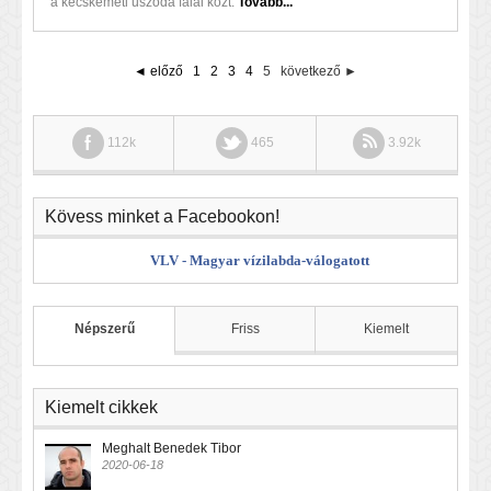
a kecskeméti uszoda falai közt.
Tovább...
◄ előző
1
2
3
4
5
következő ►
112k
465
3.92k
Kövess minket a Facebookon!
VLV - Magyar vízilabda-válogatott
Népszerű
Friss
Kiemelt
Kiemelt cikkek
Meghalt Benedek Tibor
2020-06-18