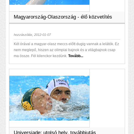
Magyarország-Olaszország - élő közvetítés
hozzászólás, 2012-01-07
Két órával a magyar-olasz meccs előtt dugig vannak a lelátók. Ez
nem meglepő, hiszen az olimpiai bajnok és a világbajnok csap
ma össze. Fél kilenckor kezdünk.
Tovább...
Universiade: utolsó hely, továbbjutás