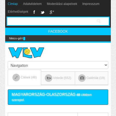
Címlap
Adatvédelem
Moderálási alapelvek
Impresszum
Elérhetőségek
FACEBOOK
Nikics-gól lábbal
Cikkek (48)
Videók (552)
Galériák (19)
MAGYARORSZÁG-OLASZORSZÁG
48
cikkben
szerepel.