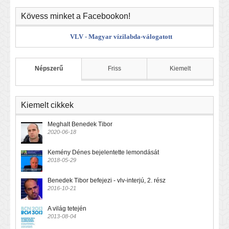
Kövess minket a Facebookon!
VLV - Magyar vízilabda-válogatott
Népszerű
Friss
Kiemelt
Kiemelt cikkek
Meghalt Benedek Tibor
2020-06-18
Kemény Dénes bejelentette lemondását
2018-05-29
Benedek Tibor befejezi - vlv-interjú, 2. rész
2016-10-21
A világ tetején
2013-08-04