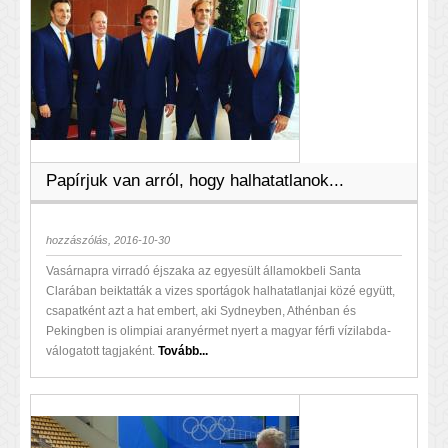
Papírjuk van arról, hogy halhatatlanok...
hozzászólás, 2016-10-30
Vasárnapra virradó éjszaka az egyesült államokbeli Santa
Clarában beiktatták a vizes sportágok halhatatlanjai közé együtt,
csapatként azt a hat embert, aki Sydneyben, Athénban és
Pekingben is olimpiai aranyérmet nyert a magyar férfi vízilabda-
válogatott tagjaként.
Tovább...