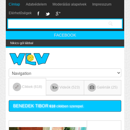
Címlap
Adatvédelem
Moderálási alapelvek
Impresszum
Elérhetőségek
FACEBOOK
Nikics-gól lábbal
Cikkek (618)
Videók (523)
Galériák (25)
BENEDEK TIBOR
610
cikkben szerepel.