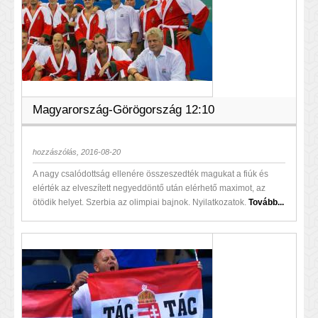
Magyarország-Görögország 12:10
hozzászólás, 2016-08-20
A nagy csalódottság ellenére összeszedték magukat a fiúk és
elérték az elveszített negyeddöntő után elérhető maximot, az
ötödik helyet. Szerbia az olimpiai bajnok. Nyilatkozatok.
Tovább...