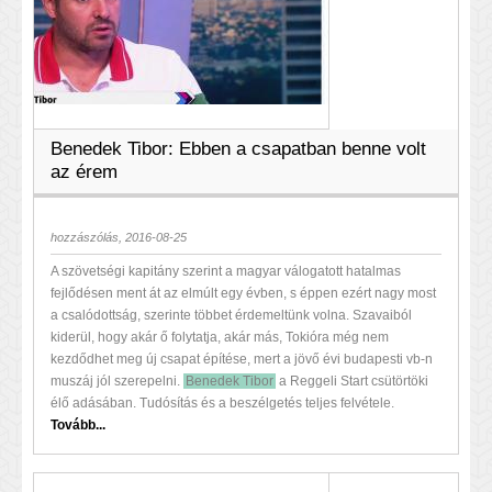
Benedek Tibor: Ebben a csapatban benne volt
az érem
hozzászólás, 2016-08-25
A szövetségi kapitány szerint a magyar válogatott hatalmas
fejlődésen ment át az elmúlt egy évben, s éppen ezért nagy most
a csalódottság, szerinte többet érdemeltünk volna. Szavaiból
kiderül, hogy akár ő folytatja, akár más, Tokióra még nem
kezdődhet meg új csapat építése, mert a jövő évi budapesti vb-n
muszáj jól szerepelni.
Benedek Tibor
a Reggeli Start csütörtöki
élő adásában. Tudósítás és a beszélgetés teljes felvétele.
Tovább...