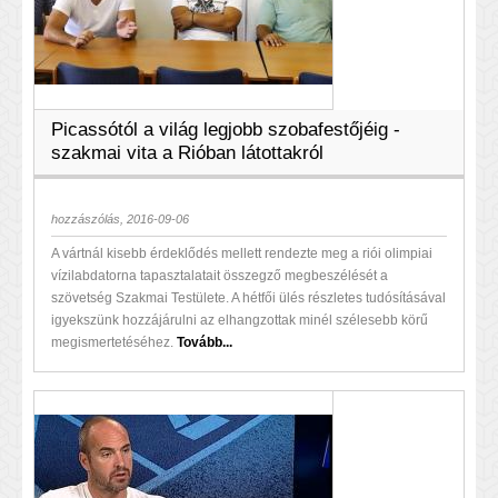
Picassótól a világ legjobb szobafestőjéig -
szakmai vita a Rióban látottakról
hozzászólás, 2016-09-06
A vártnál kisebb érdeklődés mellett rendezte meg a riói olimpiai
vízilabdatorna tapasztalatait összegző megbeszélését a
szövetség Szakmai Testülete. A hétfői ülés részletes tudósításával
igyekszünk hozzájárulni az elhangzottak minél szélesebb körű
megismertetéséhez.
Tovább...