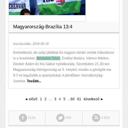
Magyarország-Brazília 13:4
hozzászólás, 2016-08-18
Kedvetlenül, de szép játékkal és nagyon simán vertük másodszor
is a brazilokat.
Benedek Tibor
, Erdélyi Balázs, Vámos Márton,
Decker Ádám és Kis Gábor nyilatkozata. Szombaton 21.30-kor
Magyarország-Görögország az 5. helyért, miután a görögök ma
9:7-re legyőzték a spanyolokat. A döntőben: Horvátország-
Szerbia.
Tovább...
◄ előző
1
2
...
3
4
5
...
60
61
következő ►
112k
465
3.92k