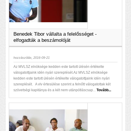
Benedek Tibor vállalta a felelősséget -
elfogadták a beszámolóját
hozzászólás, 2016-09-21
Az MVLSZ elnöksége kedden este tartott ülésén értékelte
válogatottjaink idén nyári szereplését.Az MVLSZ elnöksége
kedden este tartott ülésén értékelte válogatottjaink idén nyári
szereplését. A vlv értesülése szerint a felnőtt válogatottak két
szövetségi kapitánya és a két nem utánpótláscsap...
Tovább...