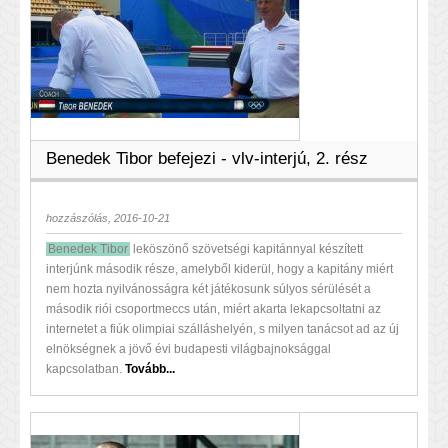
Benedek Tibor befejezi - vlv-interjú, 2. rész
hozzászólás, 2016-10-21
Benedek Tibor
leköszönő szövetségi kapitánnyal készített
interjúnk második része, amelyből kiderül, hogy a kapitány miért
nem hozta nyilvánosságra két játékosunk súlyos sérülését a
második riói csoportmeccs után, miért akarta lekapcsoltatni az
internetet a fiúk olimpiai szálláshelyén, s milyen tanácsot ad az új
elnökségnek a jövő évi budapesti világbajnoksággal
kapcsolatban.
Tovább...