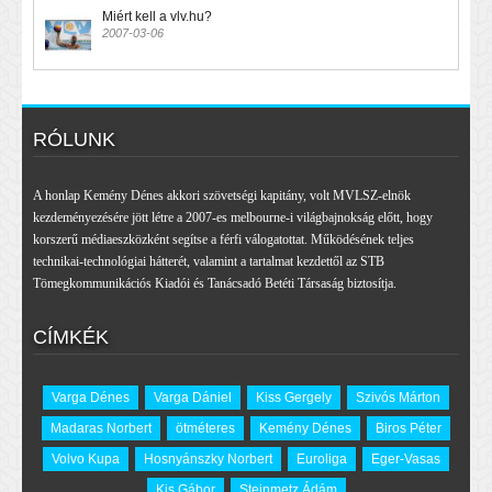
Miért kell a vlv.hu?
2007-03-06
RÓLUNK
A honlap Kemény Dénes akkori szövetségi kapitány, volt MVLSZ-elnök
kezdeményezésére jött létre a 2007-es melbourne-i világbajnokság előtt, hogy
korszerű médiaeszközként segítse a férfi válogatottat. Működésének teljes
technikai-technológiai hátterét, valamint a tartalmat kezdettől az STB
Tömegkommunikációs Kiadói és Tanácsadó Betéti Társaság biztosítja.
CÍMKÉK
Varga Dénes
Varga Dániel
Kiss Gergely
Szivós Márton
Madaras Norbert
ötméteres
Kemény Dénes
Biros Péter
Volvo Kupa
Hosnyánszky Norbert
Euroliga
Eger-Vasas
Kis Gábor
Steinmetz Ádám