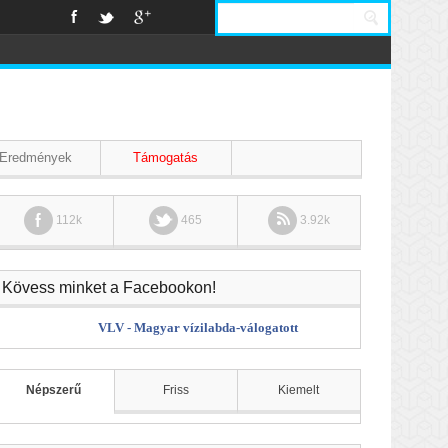
Eredmények
Támogatás
112k
465
3.92k
Kövess minket a Facebookon!
VLV - Magyar vízilabda-válogatott
Népszerű
Friss
Kiemelt