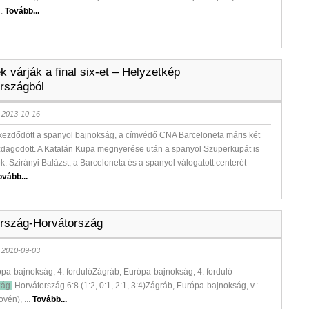
l.
Tovább...
k várják a final six-et – Helyzetkép
rszágból
 2013-10-16
kezdődött a spanyol bajnokság, a címvédő CNA Barceloneta máris két
zdagodott. A Katalán Kupa megnyerése után a spanyol Szuperkupát is
. Szirányi Balázst, a Barceloneta és a spanyol válogatott centerét
ovább...
rszág-Horvátország
 2010-09-03
ópa-bajnokság, 4. fordulóZágráb, Európa-bajnokság, 4. forduló
zág
-Horvátország 6:8 (1:2, 0:1, 2:1, 3:4)Zágráb, Európa-bajnokság, v.:
vén), ...
Tovább...