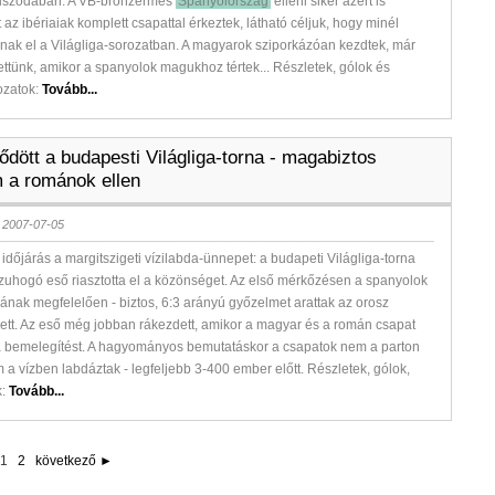
tuszodában. A VB-bronzérmes
Spanyolország
elleni siker azért is
 az ibériaiak komplett csapattal érkeztek, látható céljuk, hogy minél
nak el a Világliga-sorozatban. A magyarok sziporkázóan kezdtek, már
zettünk, amikor a spanyolok magukhoz tértek... Részletek, gólok és
ozatok:
Tovább...
dött a budapesti Világliga-torna - magabiztos
 a románok ellen
 2007-07-05
z időjárás a margitszigeti vízilabda-ünnepet: a budapeti Világliga-torna
zuhogó eső riasztotta el a közönséget. Az első mérkőzésen a spanyolok
mának megfelelően - biztos, 6:3 arányú győzelmet arattak az orosz
elett. Az eső még jobban rákezdett, amikor a magyar és a román csapat
 bemelegítést. A hagyományos bemutatáskor a csapatok nem a parton
m a vízben labdáztak - legfeljebb 3-400 ember előtt. Részletek, gólok,
k:
Tovább...
1
2
következő ►