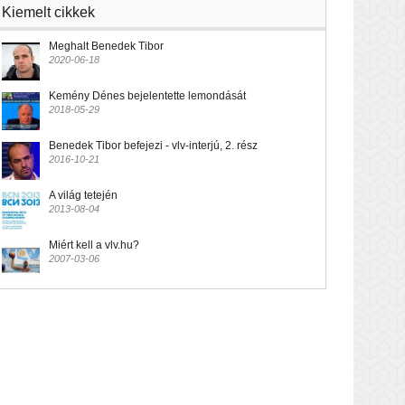
Kiemelt cikkek
Meghalt Benedek Tibor
2020-06-18
Kemény Dénes bejelentette lemondását
2018-05-29
Benedek Tibor befejezi - vlv-interjú, 2. rész
2016-10-21
A világ tetején
2013-08-04
Miért kell a vlv.hu?
2007-03-06