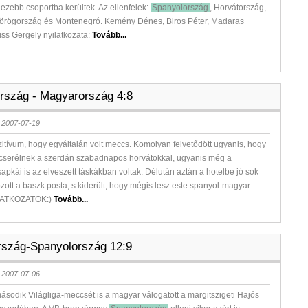
ezebb csoportba kerültek. Az ellenfelek:
Spanyolország
, Horvátország,
Görögország és Montenegró. Kemény Dénes, Biros Péter, Madaras
iss Gergely nyilatkozata:
Tovább...
rszág - Magyarország 4:8
 2007-07-19
zitívum, hogy egyáltalán volt meccs. Komolyan felvetődött ugyanis, hogy
cserélnek a szerdán szabadnapos horvátokkal, ugyanis még a
sapkái is az elveszett táskákban voltak. Délután aztán a hotelbe jó sok
ott a baszk posta, s kiderült, hogy mégis lesz este spanyol-magyar.
LATKOZATOK:)
Tovább...
szág-Spanyolország 12:9
 2007-07-06
sodik Világliga-meccsét is a magyar válogatott a margitszigeti Hajós