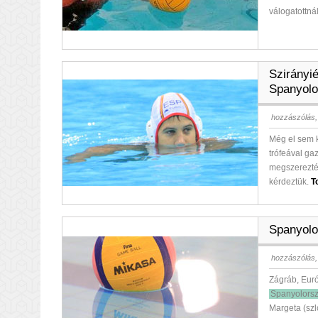
válogatottná
Szirányié
Spanyolo
hozzászólás,
Még el sem 
trófeával ga
megszerezték
kérdeztük.
T
Spanyolo
hozzászólás,
Zágráb, Eur
Spanyolors
Margeta (szlo