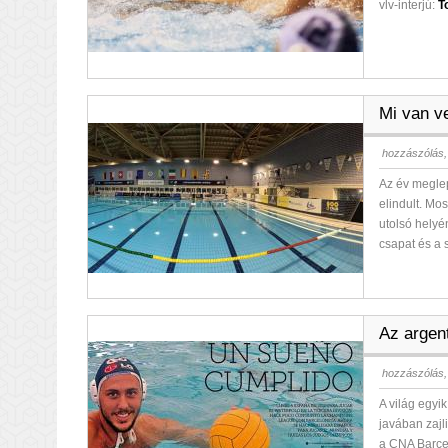
vlv-interjú:
T
Mi van v
hozzászólás,
Az év meglep
elindult. Mo
utolsó helyé
csapat és a 
Az argen
hozzászólás,
A világ egy
javában zaj
a CNA Barcel