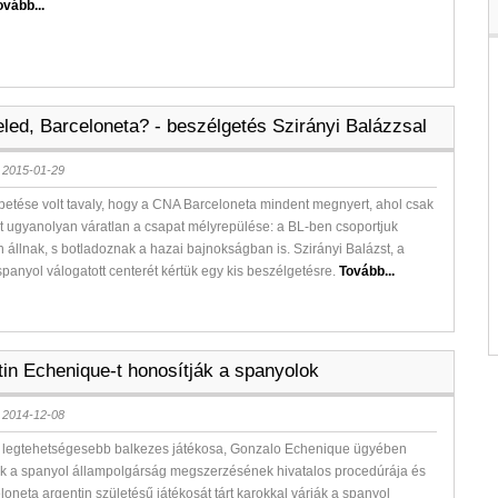
ovább...
eled, Barceloneta? - beszélgetés Szirányi Balázzsal
 2015-01-29
etése volt tavaly, hogy a CNA Barceloneta mindent megnyert, ahol csak
st ugyanolyan váratlan a csapat mélyrepülése: a BL-ben csoportjuk
n állnak, s botladoznak a hazai bajnokságban is. Szirányi Balázst, a
spanyol válogatott centerét kértük egy kis beszélgetésre.
Tovább...
tin Echenique-t honosítják a spanyolok
 2014-12-08
ik legtehetségesebb balkezes játékosa, Gonzalo Echenique ügyében
lik a spanyol állampolgárság megszerzésének hivatalos procedúrája és
oneta argentin születésű játékosát tárt karokkal várják a spanyol