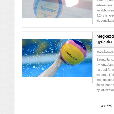
Alfréd Spor
értékes, mert
tovább jussa
9:2-re is ve
videonyilatk
Megkezdő
győzelem
hozzászólás,
Elrontotta a
nyitónapján 
- a papírfor
válogatott f
megkezdte a
álltak, hane
nyilatkozato
◄ előző