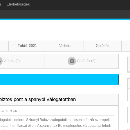
m
Elérhetőségek
Tokió 2021
Videók
Galériák
Videók (0)
Galériák (2)
biztos pont a spanyol válogatottban
 2016-01-06
logatott centere, Szirányi Balázs válogatott meccsen először szerepelt
atban honfitársai ellen. A spanyol az Eb meglepetés-válogatottja lehet.