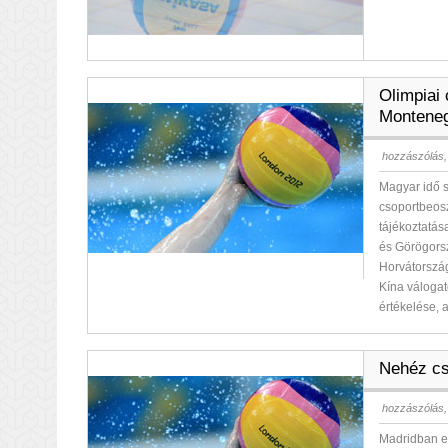
Olimpiai 
Monteneg
hozzászólás,
Magyar idő s
csoportbeosz
tájékoztatás
és Görögorsz
Horvátország
Kína válogat
értékelése,
Nehéz cs
hozzászólás,
Madridban el