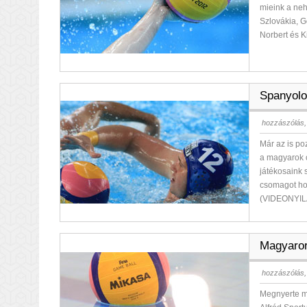
mieink a neh
Szlovákia, 
Norbert és K
Spanyolo
hozzászólás,
Már az is po
a magyarok 
játékosaink 
csomagot hoz
(VIDEONYI
Magyaror
hozzászólás,
Megnyerte má