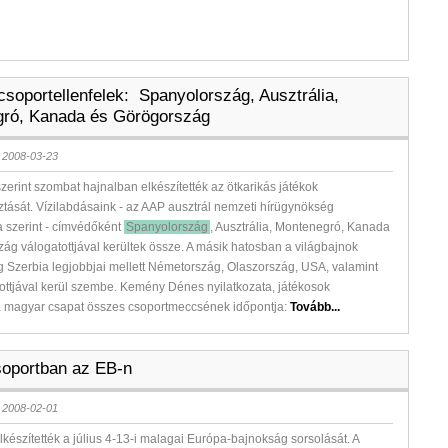
csoportellenfelek: Spanyolország, Ausztrália,
ró, Kanada és Görögország
 2008-03-23
zerint szombat hajnalban elkészítették az ötkarikás játékok
tását. Vízilabdásaink - az AAP ausztrál nemzeti hírügynökség
a szerint - címvédőként
Spanyolország
, Ausztrália, Montenegró, Kanada
ág válogatottjával kerültek össze. A másik hatosban a világbajnok
 Szerbia legjobbjai mellett Németország, Olaszország, USA, valamint
ottjával kerül szembe. Kemény Dénes nyilatkozata, játékosok
 a magyar csapat összes csoportmeccsének időpontja:
Tovább...
oportban az EB-n
 2008-02-01
készítették a július 4-13-i malagai Európa-bajnokság sorsolását. A