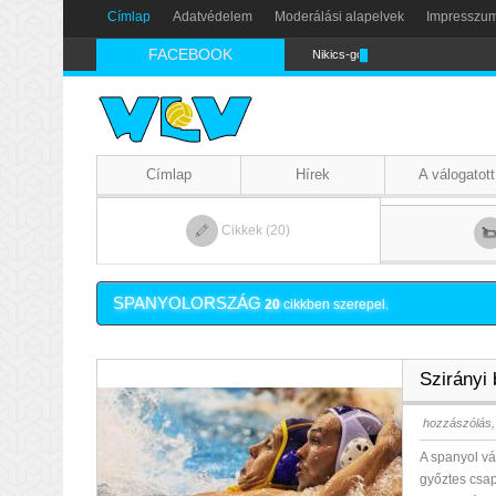
Címlap
Adatvédelem
Moderálási alapelvek
Impresszu
FACEBOOK
Nikics-gól lábbal
Címlap
Hírek
A válogatott
Cikkek (20)
SPANYOLORSZÁG
20
cikkben szerepel.
Szirányi 
hozzászólás,
A spanyol vá
győztes csap