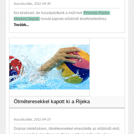
hozzászólás, 2011-04-30
Kis késéssel, de hozzájutottunk a múlt heti
Primorje Rijeka-
Mladost Zágráb
horvát bajnoki elődöntő tévéfelvételéhez.
Tovább...
Ötméteresekkel kapott ki a Rijeka
hozzászólás, 2011-04-10
Drámai mérkőzésen, ötméteresekkel elvesztette az elődöntő első,