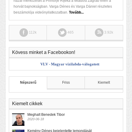
hazai mérkőzését a Primorje Rijeka a Mladost Zágráb ellen a
horvát bajnokságban. Varga Dénes és Varga Dániel részletes
beszámolója videónyilatkozatban.
Tovább...
112k
465
3.92k
Kövess minket a Facebookon!
VLV - Magyar vízilabda-válogatott
Népszerű
Friss
Kiemelt
Kiemelt cikkek
Meghalt Benedek Tibor
2020-06-18
Kemény Dénes bejelentette lemondását