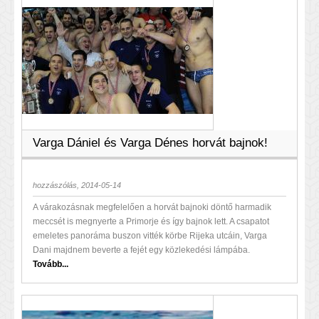
Varga Dániel és Varga Dénes horvát bajnok!
hozzászólás, 2014-05-14
A várakozásnak megfelelően a horvát bajnoki döntő harmadik
meccsét is megnyerte a Primorje és így bajnok lett. A csapatot
emeletes panoráma buszon vitték körbe Rijeka utcáin, Varga
Dani majdnem beverte a fejét egy közlekedési lámpába.
Tovább...