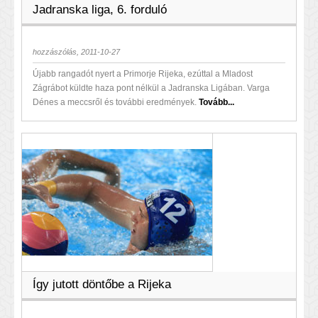
Jadranska liga, 6. forduló
hozzászólás, 2011-10-27
Újabb rangadót nyert a Primorje Rijeka, ezúttal a Mladost
Zágrábot küldte haza pont nélkül a Jadranska Ligában. Varga
Dénes a meccsről és további eredmények.
Tovább...
Így jutott döntőbe a Rijeka