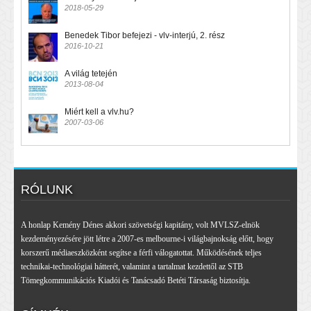
2018-05-29
Benedek Tibor befejezi - vlv-interjú, 2. rész
2016-10-21
A világ tetején
2013-08-04
Miért kell a vlv.hu?
2007-03-06
RÓLUNK
A honlap Kemény Dénes akkori szövetségi kapitány, volt MVLSZ-elnök
kezdeményezésére jött létre a 2007-es melbourne-i világbajnokság előtt, hogy
korszerű médiaeszközként segítse a férfi válogatottat. Működésének teljes
technikai-technológiai hátterét, valamint a tartalmat kezdettől az STB
Tömegkommunikációs Kiadói és Tanácsadó Betéti Társaság biztosítja.