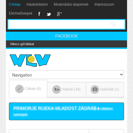
Címlap
Adatvédelem
Moderálási alapelvek
Impresszum
Elérhetőségek
FACEBOOK
Nikics-gól lábbal
Cikkek (8)
Videók (34)
Galériák (1)
PRIMORJE RIJEKA-MLADOST ZÁGRÁB
8
cikkben
szerepel.