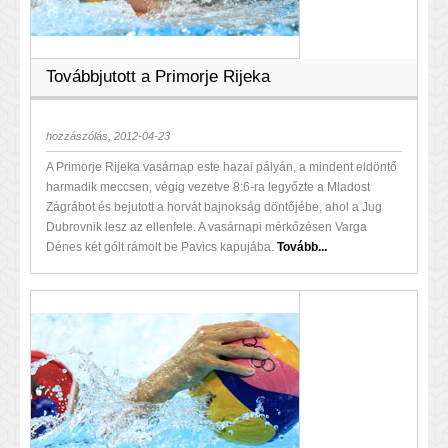
Továbbjutott a Primorje Rijeka
hozzászólás, 2012-04-23
A Primorje Rijeka vasárnap este hazai pályán, a mindent eldöntő
harmadik meccsen, végig vezetve 8:6-ra legyőzte a Mladost
Zágrábot és bejutott a horvát bajnokság döntőjébe, ahol a Jug
Dubrovnik lesz az ellenfele. A vasárnapi mérkőzésen Varga
Dénes két gólt rámolt be Pavics kapujába.
Tovább...