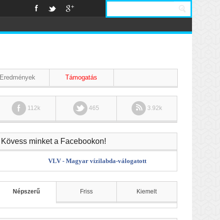
Eredmények
Támogatás
112k
465
3.92k
Kövess minket a Facebookon!
VLV - Magyar vízilabda-válogatott
Népszerű
Friss
Kiemelt