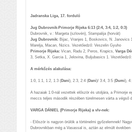
Jadranska Liga, 17. forduló
Jug Dubrovnik-Primorje Rijeka 6:13 (2:4, 3:4, 1:2, 0:3)
Dubrovnik, v.: Margeta (szlovén), Stampalija (horvát)
Jug Dubrovnik:
Bijac, Vranjes 1, Boskovics, N. Janovics 1
Marelja, Macan, Nizics. Vezetőedző: Veszelin Gyuho
Primorje Rijeka:
Vican, Radu 2, Peros, Krapics,
Varga Dé
3, Setka, X. Garcia 1, Jelovina, Buljubasics 1. Vezetőedző
A mérkőzés alakulása:
1:0, 1:1, 1:2, 1:3 (
Dani
), 2:3, 2:4 (
Dani
)/ 3:4, 3:5 (
Dumi
), 4
A hazaiak 1:0-nál vezettek először és utoljára, a Primorje 
meccs teljes második részében türelmesen várta a végső 
VARGA DÁNIEL (Primorje Rijeka) a vlv-nek:
- Először is nagyon örülök a történelmi győzelemnek! Nag
Dubrovnikban még a Vasassal is, aztán az elmúlt években a