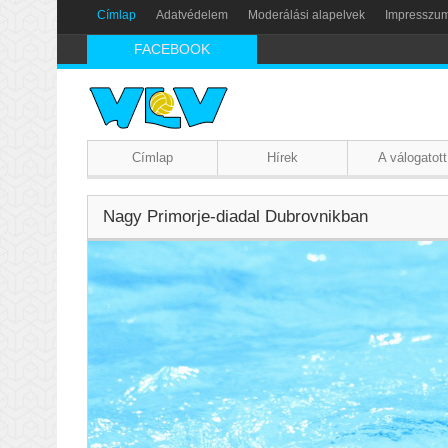
Címlap
Adatvédelem
Moderálási alapelvek
Impresszu
FACEBOOK
Címlap
Hírek
A válogatott
Nagy Primorje-diadal Dubrovnikban