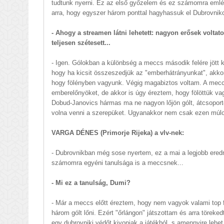
tudtunk nyerni. Ez az első győzelem és ez számomra eml
arra, hogy egyszer három ponttal hagyhassuk el Dubrovniko
- Ahogy a streamen látni lehetett: nagyon erősek volta
teljesen szétesett...
- Igen. Gólokban a különbség a meccs második felére jött ki
hogy ha kicsit összeszedjük az "emberhátrányunkat", akko
hogy fölényben vagyunk. Végig magabiztos voltam. A meccs 
emberelőnyöket, de akkor is úgy éreztem, hogy fölöttük va
Dobud-Janovics hármas ma ne nagyon lőjön gólt, átcsoportos
volna venni a szerepüket. Ugyanakkor nem csak ezen múlott, 
VARGA DÉNES (Primorje Rijeka) a vlv-nek:
- Dubrovnikban még sose nyertem, ez a mai a legjobb ere
számomra egyéni tanulsága is a meccsnek...
- Mi ez a tanulság, Dumi?
- Már a meccs előtt éreztem, hogy nem vagyok valami top f
három gólt lőni. Ezért "őrlángon" játszottam és arra törek
egy dubrovniki védőt kivonjak a játékból, s amennyire lehet,