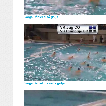
Varga Dániel első gólja
Varga Dániel második gólja