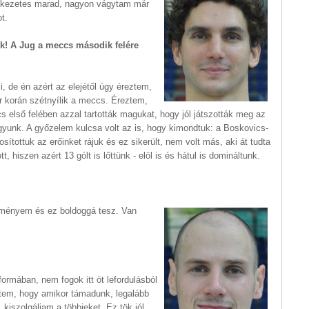
ékezetes marad, nagyon vágytam már
t.
tok! A Jug a meccs második felére
, de én azért az elejétől úgy éreztem,
r korán szétnyílik a meccs. Éreztem,
első felében azzal tartották magukat, hogy jól játszották meg az
gyunk. A győzelem kulcsa volt az is, hogy kimondtuk: a Boskovics-
ítottuk az erőinket rájuk és ez sikerült, nem volt más, aki át tudta
hiszen azért 13 gólt is lőttünk - elöl is és hátul is domináltunk.
dményem és ez boldoggá tesz. Van
ormában, nem fogok itt öt lefordulásból
edtem, hogy amikor támadunk, legalább
 kiszolgáljam a többieket. Ez tök jól