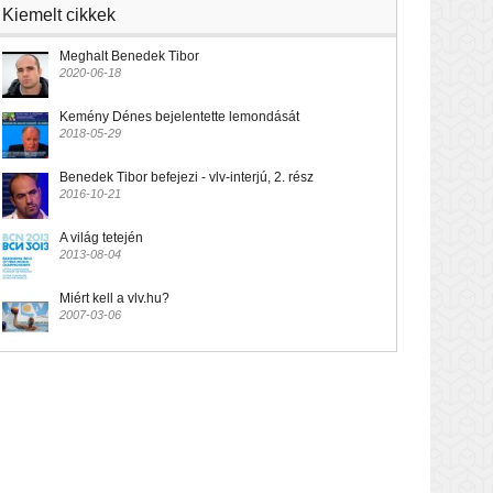
Kiemelt cikkek
Meghalt Benedek Tibor
2020-06-18
Kemény Dénes bejelentette lemondását
2018-05-29
Benedek Tibor befejezi - vlv-interjú, 2. rész
2016-10-21
A világ tetején
2013-08-04
Miért kell a vlv.hu?
2007-03-06