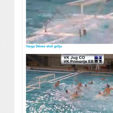
Varga Dénes első gólja