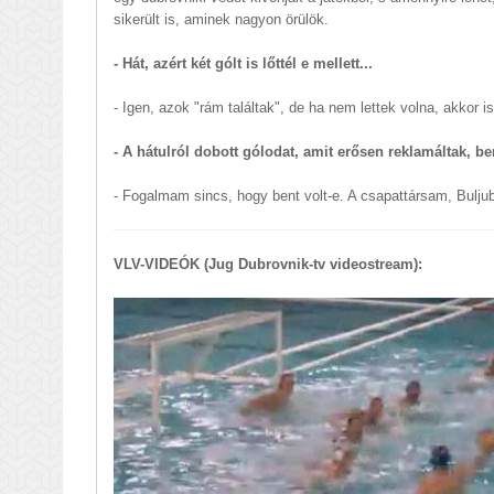
sikerült is, aminek nagyon örülök.
- Hát, azért két gólt is lőttél e mellett...
- Igen, azok "rám találtak", de ha nem lettek volna, akkor i
- A hátulról dobott gólodat, amit erősen reklamáltak, be
- Fogalmam sincs, hogy bent volt-e. A csapattársam, Buljub
VLV-VIDEÓK (Jug Dubrovnik-tv videostream):