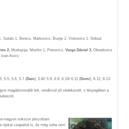
, Sutalo 1, Benics, Markovics, Buslje 2, Viskovics 1, Dobud,
nes 2,
Mudrazija, Muslim 1, Petrovics,
Varga Dániel 3,
Obradovics
: Ivan Asics
:5, 5:5, 5:6, 5:7 (
Dani
), 5:8// 5:9, 6:9, 6:10/ 6:11 (
Dumi
), 6:12, 6:13
egyre magabiztosabb lett, rendkívül jól védekezett, s lényegében a
dudaszót.
yon-nagyon sokszor játszottam
 rijekai csapattal is, és még soha nem