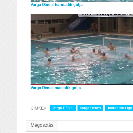
Varga Dániel harmadik gólja
Varga Dénes második gólja
CÍMKÉK:
Varga Dániel
Varga Dénes
Jadranska Liga
Megosztás