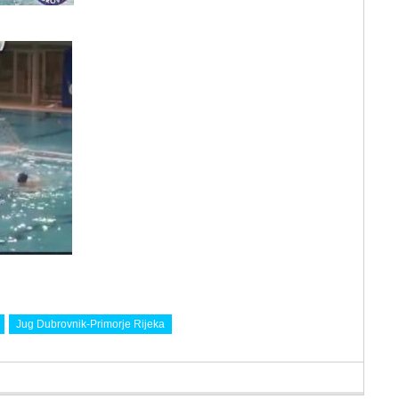
Jug Dubrovnik-Primorje Rijeka