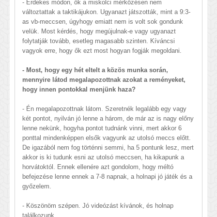
- Érdekes módon, ők a miskolci mérkőzésen nem
változtattak a taktikájukon. Ugyanazt játszották, mint a 9:3-
as vb-meccsen, úgyhogy emiatt nem is volt sok gondunk
velük. Most kérdés, hogy megújulnak-e vagy ugyanazt
folytatják tovább, esetleg magasabb szinten. Kíváncsi
vagyok erre, hogy ők ezt most hogyan fogják megoldani.
- Most, hogy egy hét eltelt a közös munka során,
mennyire látod megalapozottnak azokat a reményeket,
hogy innen pontokkal menjünk haza?
- Én megalapozottnak látom. Szeretnék legalább egy vagy
két pontot, nyilván jó lenne a három, de már az is nagy előny
lenne nekünk, hogyha pontot tudnánk vinni, mert akkor 6
ponttal mindenképpen elsők vagyunk az utolsó meccs előtt.
De igazából nem fog történni semmi, ha 5 pontunk lesz, mert
akkor is ki tudunk esni az utolsó meccsen, ha kikapunk a
horvátoktól. Ennek ellenére azt gondolom, hogy méltó
befejezése lenne ennek a 7-8 napnak, a holnapi jó játék és a
győzelem.
- Köszönöm szépen. Jó videózást kívánok, és holnap
találkozunk.