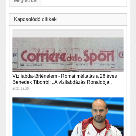
Megosztás
Kapcsolódó cikkek
Vízilabda-történelem - Római méltatás a 26 éves
Benedek Tiborról: ,,A vízilabdázás Ronaldója,,
2021.12.29.