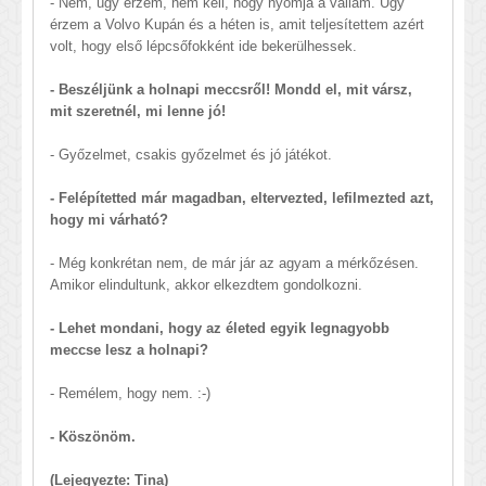
- Nem, úgy érzem, nem kell, hogy nyomja a vállam. Úgy
érzem a Volvo Kupán és a héten is, amit teljesítettem azért
volt, hogy első lépcsőfokként ide bekerülhessek.
- Beszéljünk a holnapi meccsről! Mondd el, mit vársz,
mit szeretnél, mi lenne jó!
- Győzelmet, csakis győzelmet és jó játékot.
- Felépítetted már magadban, eltervezted, lefilmezted azt,
hogy mi várható?
- Még konkrétan nem, de már jár az agyam a mérkőzésen.
Amikor elindultunk, akkor elkezdtem gondolkozni.
- Lehet mondani, hogy az életed egyik legnagyobb
meccse lesz a holnapi?
- Remélem, hogy nem. :-)
- Köszönöm.
(Lejegyezte: Tina)