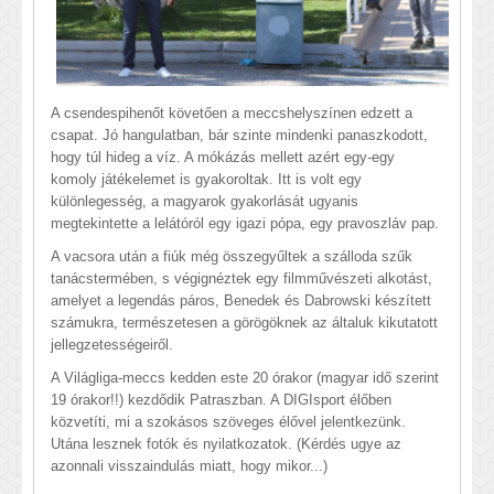
A csendespihenőt követően a meccshelyszínen edzett a
csapat. Jó hangulatban, bár szinte mindenki panaszkodott,
hogy túl hideg a víz. A mókázás mellett azért egy-egy
komoly játékelemet is gyakoroltak. Itt is volt egy
különlegesség, a magyarok gyakorlását ugyanis
megtekintette a lelátóról egy igazi pópa, egy pravoszláv pap.
A vacsora után a fiúk még összegyűltek a szálloda szűk
tanácstermében, s végignéztek egy filmművészeti alkotást,
amelyet a legendás páros, Benedek és Dabrowski készített
számukra, természetesen a görögöknek az általuk kikutatott
jellegzetességeiről.
A Világliga-meccs kedden este 20 órakor (magyar idő szerint
19 órakor!!) kezdődik Patraszban. A DIGIsport élőben
közvetíti, mi a szokásos szöveges élővel jelentkezünk.
Utána lesznek fotók és nyilatkozatok. (Kérdés ugye az
azonnali visszaindulás miatt, hogy mikor...)