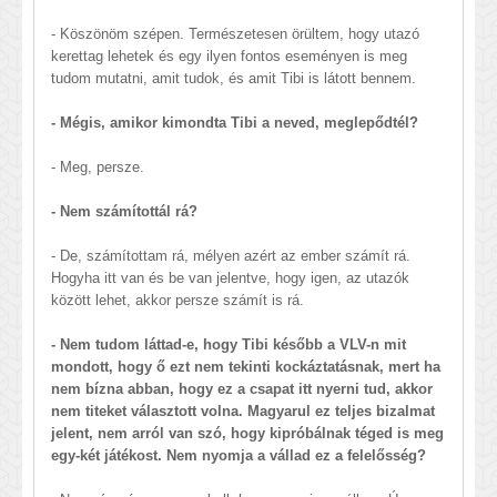
- Köszönöm szépen. Természetesen örültem, hogy utazó
kerettag lehetek és egy ilyen fontos eseményen is meg
tudom mutatni, amit tudok, és amit Tibi is látott bennem.
- Mégis, amikor kimondta Tibi a neved, meglepődtél?
- Meg, persze.
- Nem számítottál rá?
- De, számítottam rá, mélyen azért az ember számít rá.
Hogyha itt van és be van jelentve, hogy igen, az utazók
között lehet, akkor persze számít is rá.
- Nem tudom láttad-e, hogy Tibi később a VLV-n mit
mondott, hogy ő ezt nem tekinti kockáztatásnak, mert ha
nem bízna abban, hogy ez a csapat itt nyerni tud, akkor
nem titeket választott volna. Magyarul ez teljes bizalmat
jelent, nem arról van szó, hogy kipróbálnak téged is meg
egy-két játékost. Nem nyomja a vállad ez a felelősség?