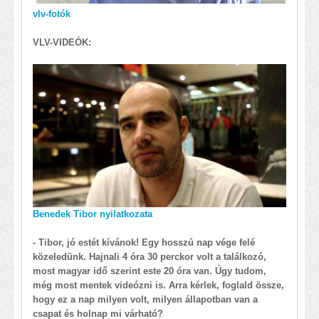
vlv-fotók
VLV-VIDEÓK:
Benedek Tibor nyilatkozata
- Tibor, jó estét kívánok! Egy hosszú nap vége felé
közeledünk. Hajnali 4 óra 30 perckor volt a találkozó,
most magyar idő szerint este 20 óra van. Úgy tudom,
még most mentek videózni is. Arra kérlek, foglald össze,
hogy ez a nap milyen volt, milyen állapotban van a
csapat és holnap mi várható?