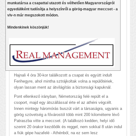
munkatársa a csapattal utazott és vélhetően Magyarországról
egyedüliként tudósítja a helyszínről a görög-magyar meccset - a
vlv-n már megszokott módon.
Mindenkinek köszönjük!
Hajnali 4 óra 30-kor találkozott a csapat és együtt indult
Ferihegyre, ahol mintha sztrájkoltak volna a repülőtériek,
olyan lassan ment az átvilágítás a biztonsági kapuknál.
Pont ellenkező irányban, Németország felé repült el a
csoport, majd egy átszállással érte el az athéni végcélt.
Innen mintegy háromórás buszút várt a társaságra, ugyanis a
görög szövetség a fővárostól több mint 200 kilométerre lévő
Patraszba vitte a meccset. (A találkozó kedden, helyi idő
szerint 20 órakor kezdődik és reggel, nem sokkal 8 után indul
a fiúk gépe hazafelé - Athénból, na ez sem lesz