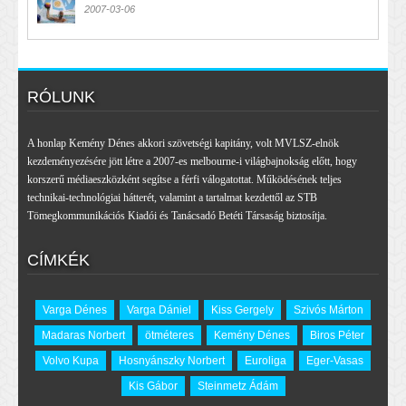
2007-03-06
RÓLUNK
A honlap Kemény Dénes akkori szövetségi kapitány, volt MVLSZ-elnök
kezdeményezésére jött létre a 2007-es melbourne-i világbajnokság előtt, hogy
korszerű médiaeszközként segítse a férfi válogatottat. Működésének teljes
technikai-technológiai hátterét, valamint a tartalmat kezdettől az STB
Tömegkommunikációs Kiadói és Tanácsadó Betéti Társaság biztosítja.
CÍMKÉK
Varga Dénes
Varga Dániel
Kiss Gergely
Szivós Márton
Madaras Norbert
ötméteres
Kemény Dénes
Biros Péter
Volvo Kupa
Hosnyánszky Norbert
Euroliga
Eger-Vasas
Kis Gábor
Steinmetz Ádám