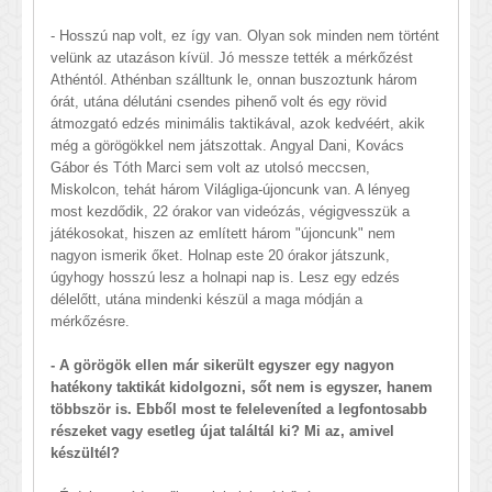
- Hosszú nap volt, ez így van. Olyan sok minden nem történt
velünk az utazáson kívül. Jó messze tették a mérkőzést
Athéntól. Athénban szálltunk le, onnan buszoztunk három
órát, utána délutáni csendes pihenő volt és egy rövid
átmozgató edzés minimális taktikával, azok kedvéért, akik
még a görögökkel nem játszottak. Angyal Dani, Kovács
Gábor és Tóth Marci sem volt az utolsó meccsen,
Miskolcon, tehát három Világliga-újoncunk van. A lényeg
most kezdődik, 22 órakor van videózás, végigvesszük a
játékosokat, hiszen az említett három "újoncunk" nem
nagyon ismerik őket. Holnap este 20 órakor játszunk,
úgyhogy hosszú lesz a holnapi nap is. Lesz egy edzés
délelőtt, utána mindenki készül a maga módján a
mérkőzésre.
- A görögök ellen már sikerült egyszer egy nagyon
hatékony taktikát kidolgozni, sőt nem is egyszer, hanem
többször is. Ebből most te feleleveníted a legfontosabb
részeket vagy esetleg újat találtál ki? Mi az, amivel
készültél?