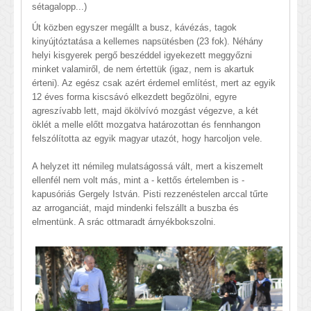
sétagalopp...)
Út közben egyszer megállt a busz, kávézás, tagok
kinyújtóztatása a kellemes napsütésben (23 fok). Néhány
helyi kisgyerek pergő beszéddel igyekezett meggyőzni
minket valamiről, de nem értettük (igaz, nem is akartuk
érteni). Az egész csak azért érdemel említést, mert az egyik
12 éves forma kiscsávó elkezdett begőzölni, egyre
agreszívabb lett, majd ökölvívó mozgást végezve, a két
öklét a melle előtt mozgatva határozottan és fennhangon
felszólította az egyik magyar utazót, hogy harcoljon vele.
A helyzet itt némileg mulatságossá vált, mert a kiszemelt
ellenfél nem volt más, mint a - kettős értelemben is -
kapusóriás Gergely István. Pisti rezzenéstelen arccal tűrte
az arroganciát, majd mindenki felszállt a buszba és
elmentünk. A srác ottmaradt árnyékbokszolni.