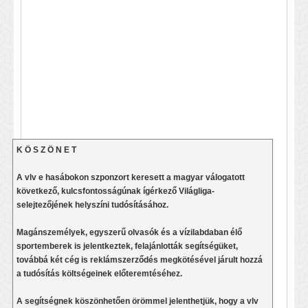
K Ö S Z Ö N E T
A vlv e hasábokon szponzort keresett a magyar válogatott
következő, kulcsfontosságúnak ígérkező Világliga-
selejtezőjének helyszíni tudósításához.
Magánszemélyek, egyszerű olvasók és a vízilabdaban élő
sportemberek is jelentkeztek, felajánlották segítségüket,
továbbá két cég is reklámszerződés megkötésével járult hozzá
a tudósítás költségeinek előteremtéséhez.
A segítségnek köszönhetően örömmel jelenthetjük, hogy a vlv