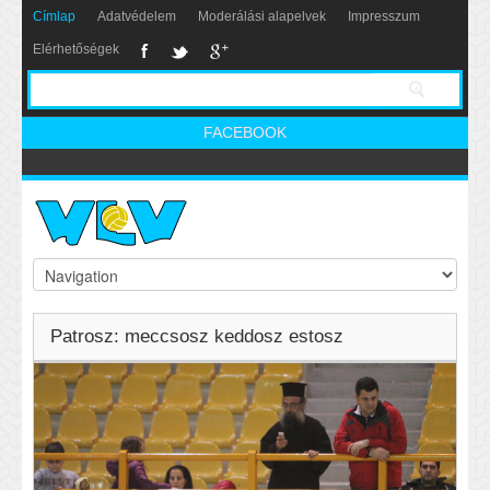
Címlap
Adatvédelem
Moderálási alapelvek
Impresszum
Elérhetőségek
FACEBOOK
Patrosz: meccsosz keddosz estosz