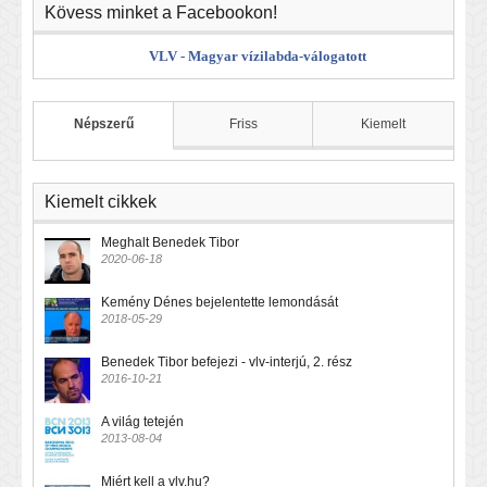
Kövess minket a Facebookon!
VLV - Magyar vízilabda-válogatott
Népszerű
Friss
Kiemelt
Kiemelt cikkek
Meghalt Benedek Tibor
2020-06-18
Kemény Dénes bejelentette lemondását
2018-05-29
Benedek Tibor befejezi - vlv-interjú, 2. rész
2016-10-21
A világ tetején
2013-08-04
Miért kell a vlv.hu?