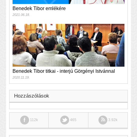
Benedek Tibor emlékére
2021.06.18.
Benedek Tibor titkai - interjú Görgényi Istvánnal
2020.11.19.
Hozzászólások
112k
465
3.92k