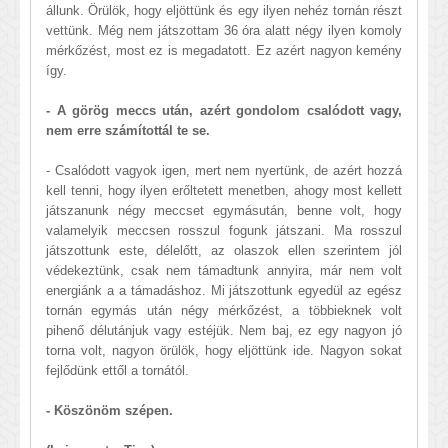
állunk. Örülök, hogy eljöttünk és egy ilyen nehéz tornán részt
vettünk. Még nem játszottam 36 óra alatt négy ilyen komoly
mérkőzést, most ez is megadatott. Ez azért nagyon kemény
így.
- A görög meccs után, azért gondolom csalódott vagy,
nem erre számítottál te se.
- Csalódott vagyok igen, mert nem nyertünk, de azért hozzá
kell tenni, hogy ilyen erőltetett menetben, ahogy most kellett
játszanunk négy meccset egymásután, benne volt, hogy
valamelyik meccsen rosszul fogunk játszani. Ma rosszul
játszottunk este, délelőtt, az olaszok ellen szerintem jól
védekeztünk, csak nem támadtunk annyira, már nem volt
energiánk a a támadáshoz. Mi játszottunk egyedül az egész
tornán egymás után négy mérkőzést, a többieknek volt
pihenő délutánjuk vagy estéjük. Nem baj, ez egy nagyon jó
torna volt, nagyon örülök, hogy eljöttünk ide. Nagyon sokat
fejlődünk ettől a tornától.
- Köszönöm szépen.