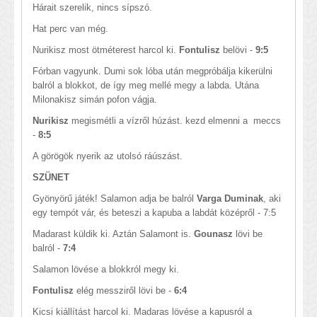
Hárait szerelik, nincs sípszó.
Hat perc van még.
Nurikisz most ötméterest harcol ki.
Fontulisz
belövi -
9:5
Fórban vagyunk. Dumi sok lóba után megpróbálja kikerülni
balról a blokkot, de így meg mellé megy a labda. Utána
Milonakisz simán pofon vágja.
Nurikisz
megismétli a vízről húzást. kezd elmenni a meccs
-
8:5
A görögök nyerik az utolsó ráúszást.
SZÜNET
Gyönyörű játék! Salamon adja be balról
Varga Duminak
, aki
egy tempót vár, és beteszi a kapuba a labdát középről - 7:5
Madarast küldik ki. Aztán Salamont is.
Gounasz
lövi be
balról -
7:4
Salamon lövése a blokkról megy ki.
Fontulisz
elég messziről lövi be -
6:4
Kicsi kiállítást harcol ki. Madaras lövése a kapusról a