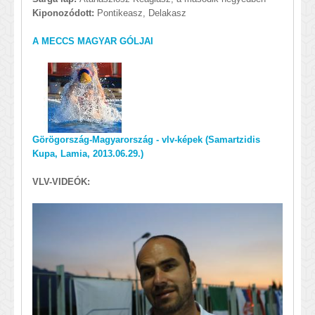
Kiponozódott:
Pontikeasz, Delakasz
A MECCS MAGYAR GÓLJAI
Görögország-Magyarország - vlv-képek (Samartzidis
Kupa, Lamia, 2013.06.29.)
VLV-VIDEÓK: