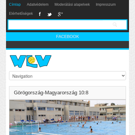
Címlap
Adatvédelem
Moderálási alapelvek
Impresszum
Elérhetőségek
FACEBOOK
Görögország-Magyarország 10:8