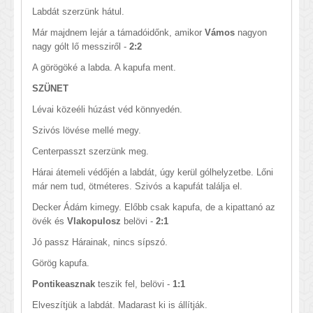
Labdát szerzünk hátul.
Már majdnem lejár a támadóidőnk, amikor
Vámos
nagyon
nagy gólt lő messziről -
2:2
A görögöké a labda. A kapufa ment.
SZÜNET
Lévai közeéli húzást véd könnyedén.
Szivós lövése mellé megy.
Centerpasszt szerzünk meg.
Hárai átemeli védőjén a labdát, úgy kerül gólhelyzetbe. Lőni
már nem tud, ötméteres. Szivós a kapufát találja el.
Decker Ádám kimegy. Előbb csak kapufa, de a kipattanó az
övék és
Vlakopulosz
belövi -
2:1
Jó passz Hárainak, nincs sípszó.
Görög kapufa.
Pontikeasznak
teszik fel, belövi -
1:1
Elveszítjük a labdát. Madarast ki is állítják.