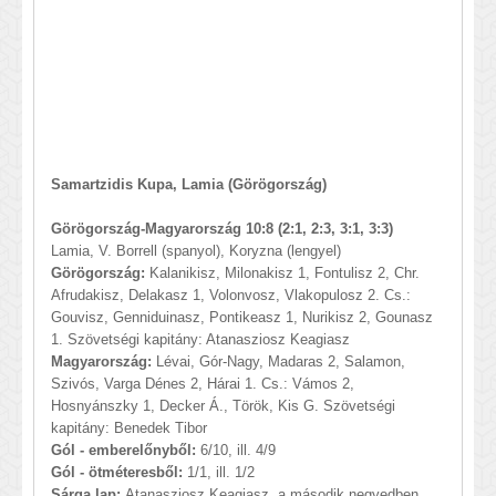
Samartzidis Kupa, Lamia (Görögország)
Görögország-Magyarország 10:8 (2:1, 2:3, 3:1, 3:3)
Lamia, V. Borrell (spanyol), Koryzna (lengyel)
Görögország:
Kalanikisz, Milonakisz 1, Fontulisz 2, Chr.
Afrudakisz, Delakasz 1, Volonvosz, Vlakopulosz 2. Cs.:
Gouvisz, Genniduinasz, Pontikeasz 1, Nurikisz 2, Gounasz
1. Szövetségi kapitány: Atanasziosz Keagiasz
Magyarország:
Lévai, Gór-Nagy, Madaras 2, Salamon,
Szivós, Varga Dénes 2, Hárai 1. Cs.: Vámos 2,
Hosnyánszky 1, Decker Á., Török, Kis G. Szövetségi
kapitány: Benedek Tibor
Gól - emberelőnyből:
6/10, ill. 4/9
Gól - ötméteresből:
1/1, ill. 1/2
Sárga lap:
Atanasziosz Keagiasz, a második negyedben