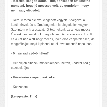
- Marcika, két gólt dobtál. Tulajdonképpen azt lehetne
mondani, hogy jó meccsed volt, de gondolom, hogy
nem vagy elégedett.
- Nem. A torna elejével elégedett vagyok. A végével a
körülmények és a fáradtság miatt is elégedetlen vagyok.
Szerintem érik a csapat, jót tett nekünk ez a négy meccs.
Összekovácsolódtunk még jobban. Bár szerintem sok volt
ez a két nap alatt négy meccs, ilyen erős csapatok ellen, de
megpróbáljuk majd kipihenni az elkövetkezendő napokban.
- Mi vár rád a jövő héten?
- Hét elején pihenek mindenképpen, hétfőn, keddtől pedig
edzések újra.
- Köszönöm szépen, sok sikert.
- Köszönöm.
(Lejegyezte: Tina)