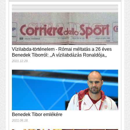
Vízilabda-történelem - Római méltatás a 26 éves
Benedek Tiborról: ,,A vízilabdázás Ronaldója,,
2021.12.29.
Benedek Tibor emlékére
2021.06.18.