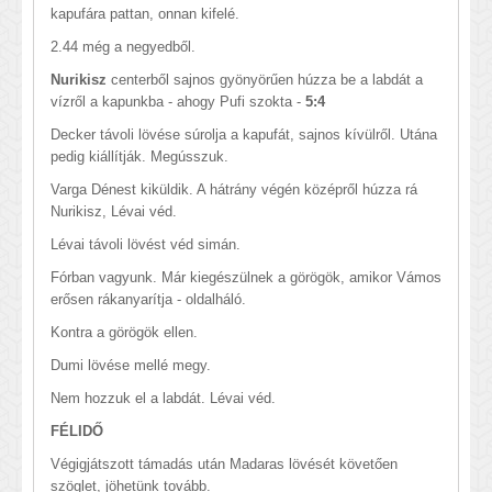
kapufára pattan, onnan kifelé.
2.44 még a negyedből.
Nurikisz
centerből sajnos gyönyörűen húzza be a labdát a
vízről a kapunkba - ahogy Pufi szokta -
5:4
Decker távoli lövése súrolja a kapufát, sajnos kívülről. Utána
pedig kiállítják. Megússzuk.
Varga Dénest kiküldik. A hátrány végén középről húzza rá
Nurikisz, Lévai véd.
Lévai távoli lövést véd simán.
Fórban vagyunk. Már kiegészülnek a görögök, amikor Vámos
erősen rákanyarítja - oldalháló.
Kontra a görögök ellen.
Dumi lövése mellé megy.
Nem hozzuk el a labdát. Lévai véd.
FÉLIDŐ
Végigjátszott támadás után Madaras lövését követően
szöglet, jöhetünk tovább.