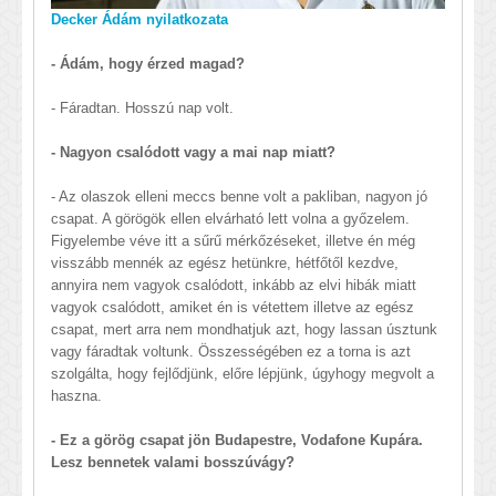
Decker Ádám nyilatkozata
- Ádám, hogy érzed magad?
- Fáradtan. Hosszú nap volt.
- Nagyon csalódott vagy a mai nap miatt?
- Az olaszok elleni meccs benne volt a pakliban, nagyon jó
csapat. A görögök ellen elvárható lett volna a győzelem.
Figyelembe véve itt a sűrű mérkőzéseket, illetve én még
visszább mennék az egész hetünkre, hétfőtől kezdve,
annyira nem vagyok csalódott, inkább az elvi hibák miatt
vagyok csalódott, amiket én is vétettem illetve az egész
csapat, mert arra nem mondhatjuk azt, hogy lassan úsztunk
vagy fáradtak voltunk. Összességében ez a torna is azt
szolgálta, hogy fejlődjünk, előre lépjünk, úgyhogy megvolt a
haszna.
- Ez a görög csapat jön Budapestre, Vodafone Kupára.
Lesz bennetek valami bosszúvágy?