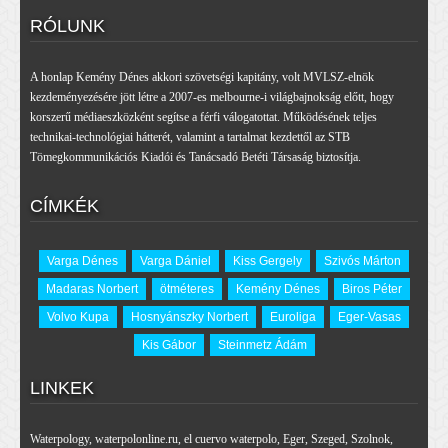
RÓLUNK
A honlap Kemény Dénes akkori szövetségi kapitány, volt MVLSZ-elnök
kezdeményezésére jött létre a 2007-es melbourne-i világbajnokság előtt, hogy
korszerű médiaeszközként segítse a férfi válogatottat. Működésének teljes
technikai-technológiai hátterét, valamint a tartalmat kezdettől az STB
Tömegkommunikációs Kiadói és Tanácsadó Betéti Társaság biztosítja.
CÍMKÉK
Varga Dénes
Varga Dániel
Kiss Gergely
Szivós Márton
Madaras Norbert
ötméteres
Kemény Dénes
Biros Péter
Volvo Kupa
Hosnyánszky Norbert
Euroliga
Eger-Vasas
Kis Gábor
Steinmetz Ádám
LINKEK
Waterpology
,
waterpolonline.ru
,
el cuervo waterpolo
,
Eger
,
Szeged
,
Szolnok
,