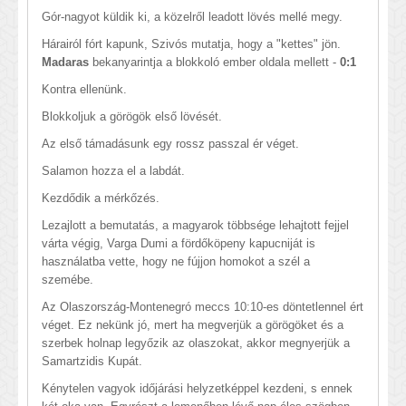
Gór-nagyot küldik ki, a közelről leadott lövés mellé megy.
Hárairól fórt kapunk, Szivós mutatja, hogy a "kettes" jön.
Madaras
bekanyarintja a blokkoló ember oldala mellett -
0:1
Kontra ellenünk.
Blokkoljuk a görögök első lövését.
Az első támadásunk egy rossz passzal ér véget.
Salamon hozza el a labdát.
Kezdődik a mérkőzés.
Lezajlott a bemutatás, a magyarok többsége lehajtott fejjel
várta végig, Varga Dumi a fördőköpeny kapucniját is
használatba vette, hogy ne fújjon homokot a szél a
szemébe.
Az Olaszország-Montenegró meccs 10:10-es döntetlennel ért
véget. Ez nekünk jó, mert ha megverjük a görögöket és a
szerbek holnap legyőzik az olaszokat, akkor megnyerjük a
Samartzidis Kupát.
Kénytelen vagyok időjárási helyzetképpel kezdeni, s ennek