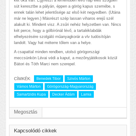
két oka van. Egyrészt a lemenőben lévő nap éles szögben
süt keresztbe a pályán, éppen a görög kapus szemébe, s
ennek talán lehet jelentősége az első két negyedben. (Utána
már ne legyen.) Másrészt szép lassan viharos erejű szél
alakult ki. Mindent visz. A zsűri nehéz helyzetben van. Nincs
két perce, hogy a gólbírónál lévő, a tartaléklabdák
elhelyezésére szolgáló műanyagkorár a vlv tudósítóján
landolt. Vagy hat méterre tőlem van a helye.
A csapattal minden rendben, utolsó görögországi
meccsünkön Lévai védi a kaput, a mezőnyjátékosok közül
Bátori és Tóth Marci nem szerepel.
CÍMKÉK:
Benedek Tibor
Szivós Márton
Vámos Márton
Görögország-Magyarország
Samartzidis Kupa
Decker Ádám
Lamia
Megosztás
Kapcsolódó cikkek