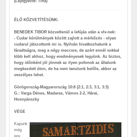
(Lejegyezte: Tina)
ÉLŐ KÖZVETÍTÉSÜNK:
BENEDEK TIBOR közvetlenül a lefújás után a vlv-nek:
- Cudar körülmények között zajlott a mérkőzés - olyan
cudarul játszottunk mi is. Nyilván hivatkozhatunk a
fáradtságra, meg a négy meccsre, de azért ennél sokkal
több kell ahhoz, hogy eredményesek legyünk. Az biztos,
hogy időnként jól jönnek az ilyen pofonok az általunk
megkezdett úton, de ha nem tanulunk belőle, akkor az
veszélyes lehet.
Görögország-Magyarország 10:8 (2:1, 2:3, 3:1, 3:3)
G.: Varga Dénes, Madaras, Vámos 2-2, Hárai,
Hosnyánszky
VÉGE
Kapunk
még
egy