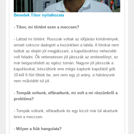
Benedek Tibor nyilatkozata
- Tibor, mi történt ezen a meccsen?
- Láttad mi történt. Rosszak voltak az időjárási körülmények,
emiatt sokszor dadogott a kezünkben a labda. A fórokat nem
tudtuk az elején jól megjátszani, a kapufásokhoz nehezebb
volt feladni. Ők rettenetesen jól játsszák az emberelőnyt, ez
már beigazolódott az egész tornán. Nagyon jól játsszák a
kapufásokat, készültünk erre mégis kaptunk kapufától gólt.
10-ből 6 fórt lőttek be, ami nem egy jó arány, a hátrányunk
nem működött túl jól.
- Tompák voltunk, elfáradtunk, mi volt a mi részünkről a
probléma?
- Tompák voltunk, elfáradtunk és egy kicsit már túl akartunk
lenni a meccsen.
- Milyen a fiúk hangulata?