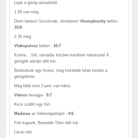
Lejár a görög támadóidő.
1.58 van még.
Dumi beteszi Szivósnak, ötméteres!
Hosnyánszky
belövi -
10:8
2.26 még.
Vlakopulosz
belövi -
10:7
Kontra... Sőt, támadás közben kerülünk hátrányba! A
görögök edzője időt kér.
Blokkolunk egy lövést, még közelebb lehet kerülni a
görögökhöz.
Még több mint 3 perc van hátra.
Vámos
bevágja -
9:7
Kicsi szállít egy fórt.
Madaras
az ítéletvégrehajtó -
9:6
Fórt kapunk, Benedek Tibor időt kér.
Lévai véd.