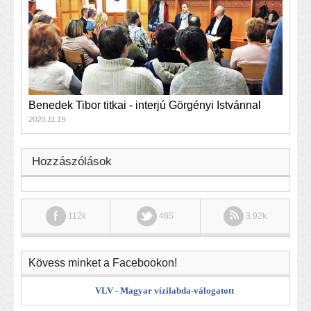
Benedek Tibor titkai - interjú Görgényi Istvánnal
2020.11.19.
Hozzászólások
112k
465
3.92k
Kövess minket a Facebookon!
VLV - Magyar vízilabda-válogatott