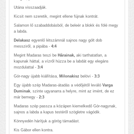
Utána visszaadják.
Kicsit nem szeretik, megint ellene fújnak kontrát.
Salamon lő szabaddobásból, de beleér a blokk és fölé megy
a labda.
Delakasz
egyenlő létszámnál sajnos nagy gólt dob
messziről, a pipába -
4:4
Megint Madaras teszi be
Hárainak,
aki tarthatatlan, a
kapunak háttal, a vízről húzza be a labdát egy elegáns
mozdulattal -
3:4
Gór-nagy újabb kiállítása,
Milonakisz
belövi -
3:3
Egy újabb szép Madaras-átadás a védőjétől leváló
Varga
Duminak
, szinte ugyanarra a helyre, mint az imént, de ez
már bemegy -
2:3
Madaras szép passza a közápen kiemelkedő Gór-nagynak,
sajnos a labda a kapus testéről szögletre vágódik.
Könnyedén hárítjuk a görög támadást.
Kis Gábor ellen kontra.