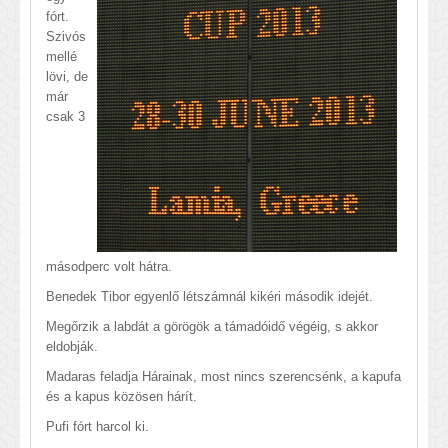
fórt.
Szivós
mellé
lövi, de
már
csak 3
másodperc volt hátra.
Benedek Tibor egyenlő létszámnál kikéri második idejét.
Megőrzik a labdát a görögök a támadóidő végéig, s akkor
eldobják.
Madaras feladja Hárainak, most nincs szerencsénk, a kapufa
és a kapus közösen hárít.
Pufi fórt harcol ki.