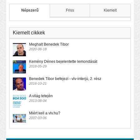
Népszerű
Friss
Kiemelt
Kiemelt cikkek
Meghalt Benedek Tibor
2020-06-18
Kemény Dénes bejelentette lemondását
2018-05-29
Benedek Tibor befejezi - vlv-interjú, 2. rész
2016-10-21
A világ tetején
2013-08-04
Miért kell a vlv.hu?
2007-03-06