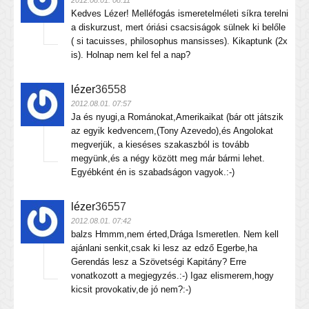
2012.08.01. 08:11
Kedves Lézer! Melléfogás ismeretelméleti síkra terelni
a diskurzust, mert óriási csacsiságok sülnek ki belőle
( si tacuisses, philosophus mansisses). Kikaptunk (2x
is). Holnap nem kel fel a nap?
lézer
36558
2012.08.01. 07:57
Ja és nyugi,a Románokat,Amerikaikat (bár ott játszik
az egyik kedvencem,(Tony Azevedo),és Angolokat
megverjük, a kieséses szakaszból is tovább
megyünk,és a négy között meg már bármi lehet.
Egyébként én is szabadságon vagyok.:-)
lézer
36557
2012.08.01. 07:42
balzs Hmmm,nem érted,Drága Ismeretlen. Nem kell
ajánlani senkit,csak ki lesz az edző Egerbe,ha
Gerendás lesz a Szövetségi Kapitány? Erre
vonatkozott a megjegyzés.:-) Igaz elismerem,hogy
kicsit provokativ,de jó nem?:-)