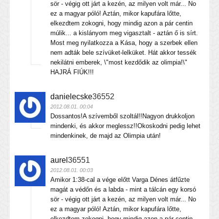
sör - végig ott járt a kezén, az milyen volt már... No
ez a magyar póló! Aztán, mikor kapufára lőtte,
elkezdtem zokogni, hogy mindig azon a pár centin
múlik... a kislányom meg vigasztalt - aztán ő is sírt.
Most meg nyilatkozza a Kása, hogy a szerbek ellen
nem adták bele szívüket-lelküket. Hát akkor tessék
nekilátni emberek, \"most kezdődik az olimpia!\"
HAJRÁ FIÚK!!!
danielecske
36552
2012.08.01. 00:04
Dossantos!A szívemből szoltál!!Nagyon drukkoljon
mindenki, és akkor meglessz!!Okoskodni pedig lehet
mindenkinek, de majd az Olimpia után!
aurel
36551
2012.08.01. 00:03
Amikor 1:38-cal a vége előtt Varga Dénes átfűzte
magát a védőn és a labda - mint a tálcán egy korsó
sör - végig ott járt a kezén, az milyen volt már... No
ez a magyar póló! Aztán, mikor kapufára lőtte,
elkezdtem zokogni, hogy mindig azon a pár centin