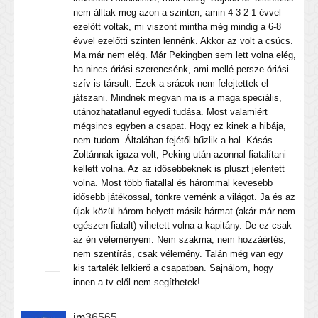
nem álltak meg azon a szinten, amin 4-3-2-1 évvel
ezelőtt voltak, mi viszont mintha még mindig a 6-8
évvel ezelőtti szinten lennénk. Akkor az volt a csúcs.
Ma már nem elég. Már Pekingben sem lett volna elég,
ha nincs óriási szerencsénk, ami mellé persze óriási
szív is társult. Ezek a srácok nem felejtettek el
játszani. Mindnek megvan ma is a maga speciális,
utánozhatatlanul egyedi tudása. Most valamiért
mégsincs egyben a csapat. Hogy ez kinek a hibája,
nem tudom. Általában fejétől bűzlik a hal. Kásás
Zoltánnak igaza volt, Peking után azonnal fiatalítani
kellett volna. Az az idősebbeknek is pluszt jelentett
volna. Most több fiatallal és hárommal kevesebb
idősebb játékossal, tönkre vernénk a világot. Ja és az
újak közül három helyett másik hármat (akár már nem
egészen fiatalt) vihetett volna a kapitány. De ez csak
az én véleményem. Nem szakma, nem hozzáértés,
nem szentírás, csak vélemény. Talán még van egy
kis tartalék lelkierő a csapatban. Sajnálom, hogy
innen a tv elől nem segíthetek!
im
36565