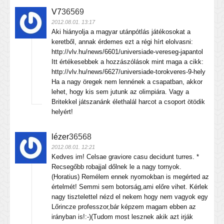
V7
36569
2012.08.01. 13:17
Aki hiányolja a magyar utánpótlás játékosokat a
keretből, annak érdemes ezt a régi hírt elolvasni:
http://vlv.hu/news/6601/universiade-vereseg-japantol
Itt értékesebbek a hozzászólások mint maga a cikk:
http://vlv.hu/news/6627/universiade-torokveres-9-hely
Ha a nagy öregek nem lennének a csapatban, akkor
lehet, hogy kis sem jutunk az olimpiára. Vagy a
Britekkel játszanánk élethalál harcot a csoport ötödik
helyért!
lézer
36568
2012.08.01. 12:21
Kedves im! Celsae graviore casu decidunt turres. *
Recsegőbb robajjal dőlnek le a nagy tornyok.
(Horatius) Remélem ennek nyomokban is megérted az
értelmét! Semmi sem botorság,ami előre vihet. Kérlek
nagy tisztelettel nézd el nekem hogy nem vagyok egy
Lőrincze professzor,bár képzem magam ebben az
irányban is!:-)(Tudom most lesznek akik azt irják