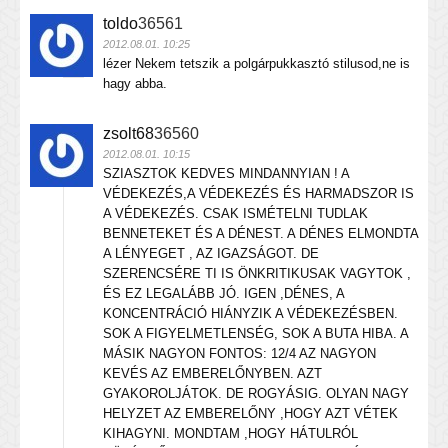
toldo
36561
2012.08.01. 10:25
lézer Nekem tetszik a polgárpukkasztó stilusod,ne is
hagy abba.
zsolt68
36560
2012.08.01. 10:15
SZIASZTOK KEDVES MINDANNYIAN ! A
VÉDEKEZÉS,A VÉDEKEZÉS ÉS HARMADSZOR IS
A VÉDEKEZÉS. CSAK ISMÉTELNI TUDLAK
BENNETEKET ÉS A DÉNEST. A DÉNES ELMONDTA
A LÉNYEGET , AZ IGAZSÁGOT. DE
SZERENCSÉRE TI IS ÖNKRITIKUSAK VAGYTOK ,
ÉS EZ LEGALÁBB JÓ. IGEN ,DÉNES, A
KONCENTRÁCIÓ HIÁNYZIK A VÉDEKEZÉSBEN.
SOK A FIGYELMETLENSÉG, SOK A BUTA HIBA. A
MÁSIK NAGYON FONTOS: 12/4 AZ NAGYON
KEVÉS AZ EMBERELŐNYBEN. AZT
GYAKOROLJÁTOK. DE ROGYÁSIG. OLYAN NAGY
HELYZET AZ EMBERELŐNY ,HOGY AZT VÉTEK
KIHAGYNI. MONDTAM ,HOGY HÁTULRÓL