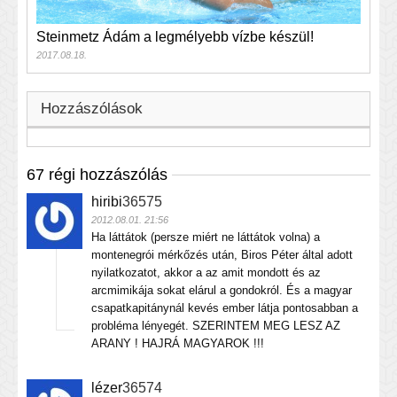
Steinmetz Ádám a legmélyebb vízbe készül!
2017.08.18.
Hozzászólások
67 régi hozzászólás
hiribi
36575
2012.08.01. 21:56
Ha láttátok (persze miért ne láttátok volna) a
montenegrói mérkőzés után, Biros Péter által adott
nyilatkozatot, akkor a az amit mondott és az
arcmimikája sokat elárul a gondokról. És a magyar
csapatkapitánynál kevés ember látja pontosabban a
probléma lényegét. SZERINTEM MEG LESZ AZ
ARANY ! HAJRÁ MAGYAROK !!!
lézer
36574