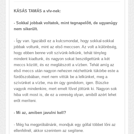
KÁSÁS TAMÁS a vlv-nek:
- Sokkal jobbak voltatok, mint tegnapelőtt, de ugyanúgy
nem sikerült.
- Így van. Igazából ez a kulcsmondat, hogy sokkal-sokkal
jobbak voltunk, mint az első meccsen. Az volt a különbség,
hogy ebben benne volt szívünk-lelkünk, tehát tényleg
mindent kiadtunk, és nagyon sokat beszélgettünk a két
meccs között, és ez meglátszott a vízben. Tehát amíg az
első meccs után nagyon nehezen nézhettünk tükörbe este a
fürdőszobában, mert nem vittük be a lelkünket, meg a
szívünket a vízbe, ma én úgy gondolom, igen. Büszke
vagyok mindenkire, mert emelt fővel jöttünk ki. Nagyon sok
hiba volt most is, de ez a vereség olyan, amiből azért lehet
erőt meríteni.
- Mi az, amiben javulni kell?
- Még ha megpróbálnánk, mondjuk egy góllal többet lőni az
ellenfélnél, akkor szerintem az segítene.