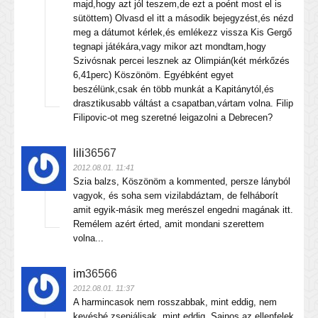
majd,hogy azt jól teszem,de ezt a poént most el is
sütöttem) Olvasd el itt a második bejegyzést,és nézd
meg a dátumot kérlek,és emlékezz vissza Kis Gergő
tegnapi játékára,vagy mikor azt mondtam,hogy
Szivósnak percei lesznek az Olimpián(két mérkőzés
6,41perc) Köszönöm. Egyébként egyet
beszélünk,csak én több munkát a Kapitánytól,és
drasztikusabb váltást a csapatban,vártam volna. Filip
Filipovic-ot meg szeretné leigazolni a Debrecen?
lili
36567
2012.08.01. 11:41
Szia balzs, Köszönöm a kommented, persze lányból
vagyok, és soha sem vizilabdáztam, de felháborít
amit egyik-másik meg merészel engedni magának itt.
Remélem azért érted, amit mondani szerettem
volna...
im
36566
2012.08.01. 11:37
A harmincasok nem rosszabbak, mint eddig, nem
kevésbé zseniálisak, mint eddig. Sajnos az ellenfelek