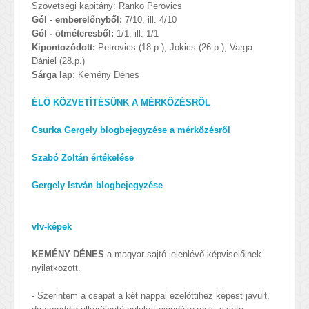
Szövetségi kapitány: Ranko Perovics
Gól - emberelőnyből:
7/10, ill. 4/10
Gól - ötméteresből:
1/1, ill. 1/1
Kipontozódott:
Petrovics (18.p.), Jokics (26.p.), Varga
Dániel (28.p.)
Sárga lap:
Kemény Dénes
ÉLŐ KÖZVETÍTÉSÜNK A MÉRKŐZÉSRŐL
Csurka Gergely blogbejegyzése a mérkőzésről
Szabó Zoltán értékelése
Gergely István blogbejegyzése
vlv-képek
KEMÉNY DÉNES
a magyar sajtó jelenlévő képviselőinek
nyilatkozott.
- Szerintem a csapat a két nappal ezelőttihez képest javult,