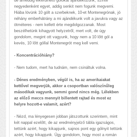
de ameddig elkerülhető gólokat ajándékozunk, szinte
negyedenként egyet, addig senkit nem fogunk megverni.
Hiába lövünk 10 gólt a szerbeknek, 10-et Montenegrónak, jó
néhány emberhátrány a mi ajándékunk volt a javukra vagy az
ötméteres - nem kellett érte megdolgozzanak. Most
beszélhetünk kihagyott helyzetről, mert volt, de úgy
gondolom, megint ott vagyunk, hogy nem a 10 lőtt gól a
kevés, 10 lőtt góllal Montenegrót meg kell verni.
- Koncentrációhiány?
- Nem tudom, mert ha tudnám, nem csináltuk volna.
- Dénes eredményben, végül is, ha az amerikaiakat
kettővel megverjük, akkor a csoportban valószínűleg
másodikak vagyunk, semmi gond nincs még. Lélekben
az előző meccs mennyit billentett rajtad és most ez
helyre hozott-e valamit, azért?
- Nézd, ma lényegesen jobban játszottunk szerintem, mint
két nappal ezelőtt, de az eredményjelző tábla igazságos,
tettünk azért, hogy kikapjunk, sajnos pont egy gólnyit tettünk
azért, hogy kikapjunk. Úgy gondolom, hogy most a román