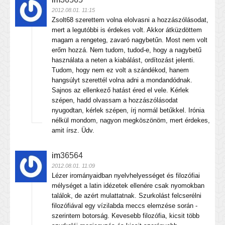
2012.08.01. 11:15
Zsolt68 szerettem volna elolvasni a hozzászólásodat,
mert a legutóbbi is érdekes volt. Akkor átküzdöttem
magam a rengeteg, zavaró nagybetűn. Most nem volt
erőm hozzá. Nem tudom, tudod-e, hogy a nagybetű
használata a neten a kiabálást, ordítozást jelenti.
Tudom, hogy nem ez volt a szándékod, hanem
hangsúlyt szerettél volna adni a mondandódnak.
Sajnos az ellenkező hatást éred el vele. Kérlek
szépen, hadd olvassam a hozzászólásodat
nyugodtan, kérlek szépen, írj normál betűkkel. Irónia
nélkül mondom, nagyon megköszönöm, mert érdekes,
amit írsz. Üdv.
im
36564
2012.08.01. 11:09
Lézer irományaidban nyelvhelyességet és filozófiai
mélységet a latin idézetek ellenére csak nyomokban
találok, de azért mulattatnak. Szurkolást felcserélni
filozófiával egy vízilabda meccs elemzése során -
szerintem botorság. Kevesebb filozófia, kicsit több