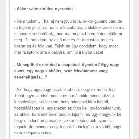
- Akkor valószínűleg nyernétek...
- Nem tudom…, ha mi nem jövünk rá, akkor gubanc van, de
rá fogunk jönni, és ma is a kapufa éle, a blokkok azért nem a
mi javunkra döntöttek, mert ma még ezt nem érdemeltük mi
meg. De mondom, az első meccs és a mostani meccs
között ég és föld van. Tehát én úgy gondolom, hogy most
már ráléptünk arra a pályára, ami jó irányba vezet.
- Mi segíthet szerinted a csapatnak ilyenkor? Egy nagy
alvás, egy nagy kiabálás, száz fekvőtámasz vagy
zenehallgatás…?
- Az, hogy ugyanúgy bízzunk abban, hogy ez menni fog.
Tehát ugye az első meccs és a második meccs közötti
különbséget, azt hiszem, hogy mindenki látta kintről,
hozzáállásban is, ugyanezen az úton kell továbbhaladnunk,
és akkor, ha emelt fővel tudunk kijönni, és úgy megyünk be,
hogy mindent megteszünk, akkor előbb-utóbb nyerni is
fogunk, de minimum úgy fogunk tudni kijönni a vízből, hogy
nem szégyenkezünk.