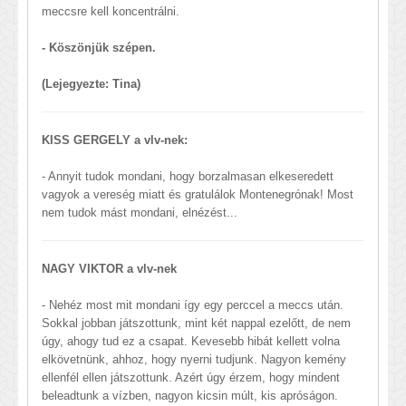
meccsre kell koncentrálni.
- Köszönjük szépen.
(Lejegyezte: Tina)
KISS GERGELY a vlv-nek:
- Annyit tudok mondani, hogy borzalmasan elkeseredett
vagyok a vereség miatt és gratulálok Montenegrónak! Most
nem tudok mást mondani, elnézést...
NAGY VIKTOR a vlv-nek
- Nehéz most mit mondani így egy perccel a meccs után.
Sokkal jobban játszottunk, mint két nappal ezelőtt, de nem
úgy, ahogy tud ez a csapat. Kevesebb hibát kellett volna
elkövetnünk, ahhoz, hogy nyerni tudjunk. Nagyon kemény
ellenfél ellen játszottunk. Azért úgy érzem, hogy mindent
beleadtunk a vízben, nagyon kicsin múlt, kis apróságon.