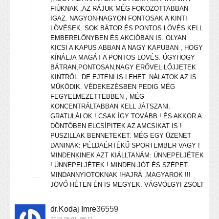
FIÚKNAK ,AZ RÁJUK MÉG FOKOZOTTABBAN
IGAZ. NAGYON-NAGYON FONTOSAK A KINTI
LÖVÉSEK. SOK BÁTOR ÉS PONTOS LÖVÉS KELL
EMBERELŐNYBEN ÉS AKCIÓBAN IS. OLYAN
KICSI A KAPUS ABBAN A NAGY KAPUBAN , HOGY
KÍNÁLJA MAGÁT A PONTOS LÖVÉS. ÚGYHOGY
BÁTRAN,PONTOSAN,NAGY ERŐVEL LŐJJETEK
KINTRŐL. DE EJTENI IS LEHET. NÁLATOK AZ IS
MŰKÖDIK. VÉDEKEZÉSBEN PEDIG MÉG
FEGYELMEZETTEBBEN , MÉG
KONCENTRÁLTABBAN KELL JÁTSZANI.
GRATULÁLOK ! CSAK ÍGY TOVÁBB ! ÉS AKKOR A
DÖNTŐBEN ELCSÍPITEK AZ AMCSIKAT IS !
PUSZILLAK BENNETEKET. MÉG EGY ÜZENET
DANINAK: PÉLDAÉRTÉKŰ SPORTEMBER VAGY !
MINDENKINEK AZT KIÁLLTANÁM: ÜNNEPELJÉTEK
! ÜNNEPELJÉTEK ! MINDEN JÓT ÉS SZÉPET
MINDANNYIOTOKNAK !HAJRÁ ,MAGYAROK !!!
JÖVŐ HÉTEN ÉN IS MEGYEK. VÁGVÖLGYI ZSOLT
dr.Kodaj Imre
36559