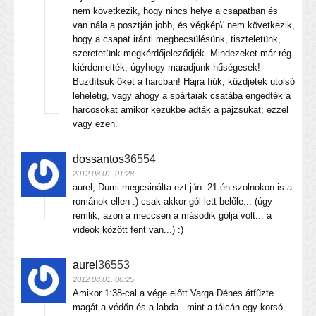
nem következik, hogy nincs helye a csapatban és
van nála a posztján jobb, és végkép\' nem következik,
hogy a csapat iránti megbecsülésünk, tiszteletünk,
szeretetünk megkérdőjeleződjék. Mindezeket már rég
kiérdemelték, úgyhogy maradjunk hűségesek!
Buzdítsuk őket a harcban! Hajrá fiúk; küzdjetek utolsó
leheletig, vagy ahogy a spártaiak csatába engedték a
harcosokat amikor kezükbe adták a pajzsukat; ezzel
vagy ezen.
dossantos
36554
2012.08.01. 01:28
aurel, Dumi megcsinálta ezt jún. 21-én szolnokon is a
románok ellen :) csak akkor gól lett belőle... (úgy
rémlik, azon a meccsen a második gólja volt... a
videók között fent van...) :)
aurel
36553
2012.08.01. 00:25
Amikor 1:38-cal a vége előtt Varga Dénes átfűzte
magát a védőn és a labda - mint a tálcán egy korsó