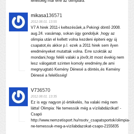
lehetőleg már erre az olimpiára.
mikasa1
36571
2012.08.01. 13:55
V7 A hirek 2011-i keltezésűek,a Pekingi döntő 2008.
aug.24. vasárnap, sokan úgy gondoljuk ,hogy az
olimpia után el kellett volna kezdeni épiteni egy új
csapatot,és akkor p.l. ezek a 2011 hirek sem ilyen
eredményeket mutattak volna. Erre szokták az
mondani,hogy feléli valaki a jövőt,itt most évekig nem
lesz válogatott szinten komoly eredmény,de ami
megnyugtató Kemény Dénesé a döntés,és Kemény
Dénesé a felelősség!
V7
36570
2012.08.01. 13:35
Ez is egy nagyon jó értékelés, ha valaki még nem
látta! Olimpia: Ne temessük még a vízilabdázókat! -
Csapó
http://www.nemzetisport.hu/nsotv_csapatsportok/olimpia-
ne-temessuk-meg-a-vizilabdazokat-csapo-2155835