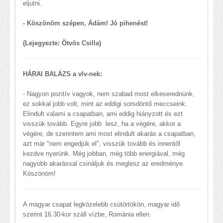
eljutni.
- Köszönöm szépen, Ádám! Jó pihenést!
(Lejegyezte: Ötvös Csilla)
HÁRAI BALÁZS a vlv-nek:
- Nagyon pozitív vagyok, nem szabad most elkeserednünk,
ez sokkal jobb volt, mint az eddigi sorsdöntő meccseink.
Elindult valami a csapatban, ami eddig hiányzott és ezt
visszük tovább. Egyre jobb lesz, ha a végére, akkor a
végére, de szerintem ami most elindult akarás a csapatban,
azt már "nem engedjük el", visszük tovább és innentől
kezdve nyerünk. Még jobban, még több energiával, még
nagyobb akarással csináljuk és meglesz az eredménye.
Köszönöm!
A magyar csapat legközelebb csütörtökön, magyar idő
szerint 16.30-kor száll vízbe, Románia ellen.