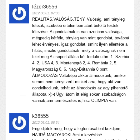
lézer
36556
2012.08.01. 07:36
REALITÁS,VALÓSÁG,TÉNY, Valóság, ami tényleg
létezik, szűkebb értelemben atért betöltő testek
létezése. A gondolatnak is van azonban valósága,
mégpedig kétféle, tényleg van mint gondolat, továbbá
lehet érvényes, igaz gondolat, smint ilyen ellentéte a
hibás, irreális gondolatnak, mely a valóságnak nem
felel meg A csoport állása két forduló után: 1. Szerbia
4, 2. USA 4, 3. Montenegró 2, 4. Románia 2, 5.
Magyarország 0, 6. Nagy-Britannia 0 pont
ÁLMODOZÁS Voltaképp akkor álmodozunk, amikor
semmi nem kényszerít minket arra, hogy aktívan
gondolkodjunk, tehát az álmodozás az agy pihentető
állapota.:-):-) Úgy látom itt elég sokan szabadságon
vannak,ami természetes is,hisz OLIMPIA van.
k
36555
2012.08.01. 06:34
Engedjétek meg, hogy a legfontosabbal kezdjem;
HAJRÁ MAGYAROK! Ami a kevésbbé