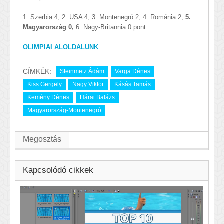
1. Szerbia 4, 2. USA 4, 3. Montenegró 2, 4. Románia 2,
5.
Magyarország 0,
6. Nagy-Britannia 0 pont
OLIMPIAI ALOLDALUNK
CÍMKÉK:
Steinmetz Ádám
Varga Dénes
Kiss Gergely
Nagy Viktor
Kásás Tamás
Kemény Dénes
Hárai Balázs
Magyarország-Montenegró
Megosztás
Kapcsolódó cikkek