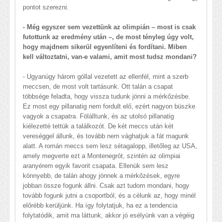
pontot szerezni.
- Még egyszer sem vezettünk az olimpián – most is csak
futottunk az eredmény után –, de most tényleg úgy volt,
hogy majdnem sikerül egyenlíteni és fordítani. Miben
kell változtatni, van-e valami, amit most tudsz mondani?
- Ugyanúgy három góllal vezetett az ellenfél, mint a szerb
meccsen, de most volt tartásunk. Ott talán a csapat
többsége feladta, hogy vissza tudunk jönni a mérkőzésbe.
Ez most egy pillanatig nem fordult elő, ezért nagyon büszke
vagyok a csapatra. Fölálltunk, és az utolsó pillanatig
kiélezetté tettük a találkozót. De két meccs után két
vereséggel állunk, és tovább nem vághatjuk a fát magunk
alatt. A román meccs sem lesz sétagalopp, illetőleg az USA,
amely megverte ezt a Montenegrót, szintén az olimpiai
aranyérem egyik favorit csapata. Ellenük sem lesz
könnyebb, de talán ahogy jönnek a mérkőzések, egyre
jobban össze fogunk állni. Csak azt tudom mondani, hogy
tovább fogunk jutni a csoportból, és a célunk az, hogy minél
előrébb kerüljünk. Ha így folytatjuk, ha ez a tendencia
folytatódik, amit ma láttunk, akkor jó esélyünk van a végéig