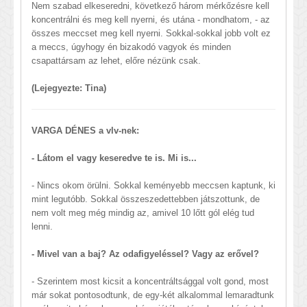
Nem szabad elkeseredni, következő három mérkőzésre kell
koncentrálni és meg kell nyerni, és utána - mondhatom, - az
összes meccset meg kell nyerni. Sokkal-sokkal jobb volt ez
a meccs, úgyhogy én bizakodó vagyok és minden
csapattársam az lehet, előre nézünk csak.
(Lejegyezte: Tina)
VARGA DÉNES a vlv-nek:
- Látom el vagy keseredve te is. Mi is...
- Nincs okom örülni. Sokkal keményebb meccsen kaptunk, ki
mint legutóbb. Sokkal összeszedettebben játszottunk, de
nem volt meg még mindig az, amivel 10 lőtt gól elég tud
lenni.
- Mivel van a baj? Az odafigyeléssel? Vagy az erővel?
- Szerintem most kicsit a koncentráltsággal volt gond, most
már sokat pontosodtunk, de egy-két alkalommal lemaradtunk