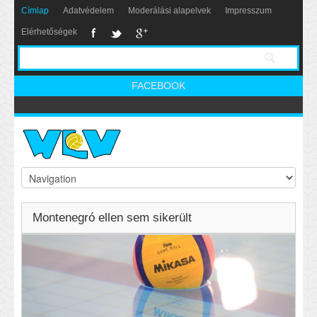
Címlap
Adatvédelem
Moderálási alapelvek
Impresszum
Elérhetőségek
FACEBOOK
Montenegró ellen sem sikerült