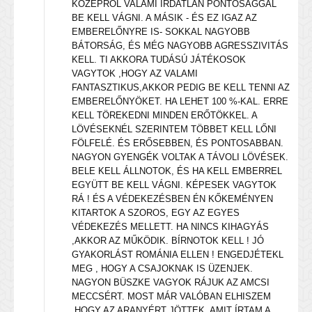
KÖZÉPRŐL VALAMI IRDATLAN PONTOSÁGGAL
BE KELL VÁGNI. A MÁSIK - ÉS EZ IGAZ AZ
EMBERELŐNYRE IS- SOKKAL NAGYOBB
BÁTORSÁG, ÉS MÉG NAGYOBB AGRESSZIVITÁS
KELL. TI AKKORA TUDÁSÚ JÁTÉKOSOK
VAGYTOK ,HOGY AZ VALAMI
FANTASZTIKUS,AKKOR PEDIG BE KELL TENNI AZ
EMBERELŐNYÖKET. HA LEHET 100 %-KAL. ERRE
KELL TÖREKEDNI MINDEN ERŐTÖKKEL. A
LÖVÉSEKNÉL SZERINTEM TÖBBET KELL LŐNI
FÖLFELÉ. ÉS ERŐSEBBEN, ÉS PONTOSABBAN.
NAGYON GYENGÉK VOLTAK A TÁVOLI LÖVÉSEK.
BELE KELL ÁLLNOTOK, ÉS HA KELL EMBERREL
EGYÜTT BE KELL VÁGNI. KÉPESEK VAGYTOK
RÁ ! ÉS A VÉDEKEZÉSBEN ÉN KŐKEMÉNYEN
KITARTOK A SZOROS, EGY AZ EGYES
VÉDEKEZÉS MELLETT. HA NINCS KIHAGYÁS
,AKKOR AZ MŰKÖDIK. BÍRNOTOK KELL ! JÓ
GYAKORLÁST ROMÁNIA ELLEN ! ENGEDJÉTEKL
MEG , HOGY A CSAJOKNAK IS ÜZENJEK.
NAGYON BÜSZKE VAGYOK RÁJUK AZ AMCSI
MECCSÉRT. MOST MÁR VALÓBAN ELHISZEM
,HOGY AZ ARANYÉRT JÖTTEK. AMIT ÍRTAM A