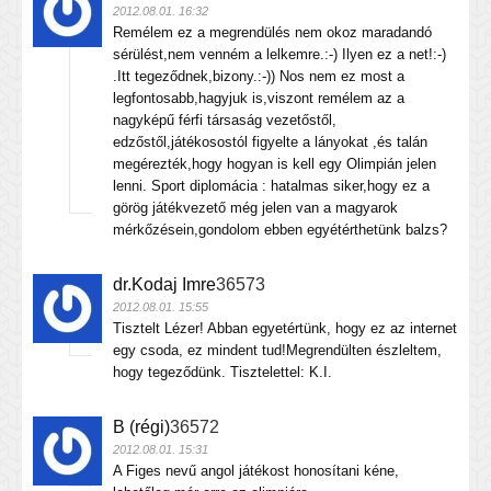
2012.08.01. 16:32
Remélem ez a megrendülés nem okoz maradandó
sérülést,nem venném a lelkemre.:-) Ilyen ez a net!:-)
.Itt tegeződnek,bizony.:-)) Nos nem ez most a
legfontosabb,hagyjuk is,viszont remélem az a
nagyképű férfi társaság vezetőstől,
edzőstől,játékosostól figyelte a lányokat ,és talán
megérezték,hogy hogyan is kell egy Olimpián jelen
lenni. Sport diplomácia : hatalmas siker,hogy ez a
görög játékvezető még jelen van a magyarok
mérkőzésein,gondolom ebben egyétérthetünk balzs?
dr.Kodaj Imre
36573
2012.08.01. 15:55
Tisztelt Lézer! Abban egyetértünk, hogy ez az internet
egy csoda, ez mindent tud!Megrendülten észleltem,
hogy tegeződünk. Tisztelettel: K.I.
B (régi)
36572
2012.08.01. 15:31
A Figes nevű angol játékost honosítani kéne,