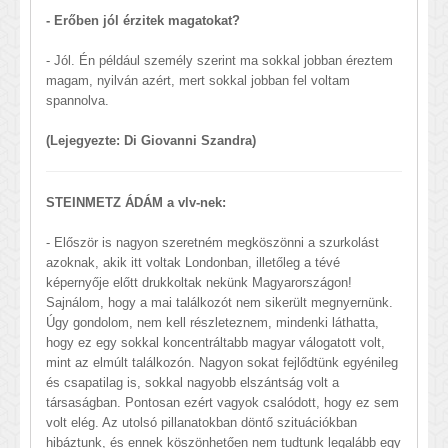
- Erőben jól érzitek magatokat?
- Jól. Én például személy szerint ma sokkal jobban éreztem
magam, nyilván azért, mert sokkal jobban fel voltam
spannolva.
(Lejegyezte: Di Giovanni Szandra)
STEINMETZ ÁDÁM a vlv-nek:
- Először is nagyon szeretném megköszönni a szurkolást
azoknak, akik itt voltak Londonban, illetőleg a tévé
képernyője előtt drukkoltak nekünk Magyarországon!
Sajnálom, hogy a mai találkozót nem sikerült megnyernünk.
Úgy gondolom, nem kell részleteznem, mindenki láthatta,
hogy ez egy sokkal koncentráltabb magyar válogatott volt,
mint az elmúlt találkozón. Nagyon sokat fejlődtünk egyénileg
és csapatilag is, sokkal nagyobb elszántság volt a
társaságban. Pontosan ezért vagyok csalódott, hogy ez sem
volt elég. Az utolsó pillanatokban döntő szituációkban
hibáztunk, és ennek köszönhetően nem tudtunk legalább egy