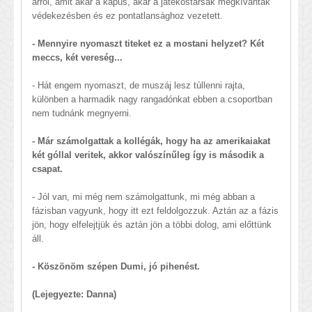
arról, amit akár a kapus, akár a játékostársak megkívántak
védekezésben és ez pontatlansághoz vezetett.
- Mennyire nyomaszt titeket ez a mostani helyzet? Két
meccs, két vereség...
- Hát engem nyomaszt, de muszáj lesz túllenni rajta,
különben a harmadik nagy rangadónkat ebben a csoportban
nem tudnánk megnyerni.
- Már számolgattak a kollégák, hogy ha az amerikaiakat
két góllal veritek, akkor valószínűleg így is második a
csapat.
- Jól van, mi még nem számolgattunk, mi még abban a
fázisban vagyunk, hogy itt ezt feldolgozzuk. Aztán az a fázis
jön, hogy elfelejtjük és aztán jön a többi dolog, ami előttünk
áll.
- Köszönöm szépen Dumi, jó pihenést.
(Lejegyezte: Danna)