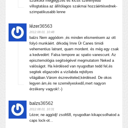
szurkolói megjegyzés és kicsit szerényebb
villogtatása az állítólagos szakmai hozzáértésednek-
szimpatikusabb lenne
lézer
36563
2012.08.01. 10:48
balzs Nem aggódom ,és minden elismerésem az ott
folyó munkáért. drkodaj Imre Úr Canes timidi
vehementius latrant, quam mordent. és még egy csak
a kedvedért: Falsa tempore ac spatio vanescunt. Az
episztemológia segitségével megmutatom Neked a
valóságot. Ha kérdésed van nyugodtan tedd fel,és
segitek eligazodni a vizilabda rejtélyes
világában.Várom észrevételed,kérdésed. De okos
legyen ám,és ne személyeskedő,mert nagyon
érzékeny vagyok!:-)
balzs
36562
2012.08.01. 10:31
Lézer, ne aggódj! zsolt68, nyugodtan kikapcsolhatod a
caps lock-ot...