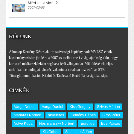
Miért kell a vlv.hu?
2007-03-06
RÓLUNK
A honlap Kemény Dénes akkori szövetségi kapitány, volt MVLSZ-elnök
kezdeményezésére jött létre a 2007-es melbourne-i világbajnokság előtt, hogy
korszerű médiaeszközként segítse a férfi válogatottat. Működésének teljes
technikai-technológiai hátterét, valamint a tartalmat kezdettől az STB
Tömegkommunikációs Kiadói és Tanácsadó Betéti Társaság biztosítja.
CÍMKÉK
Varga Dénes
Varga Dániel
Kiss Gergely
Szivós Márton
Madaras Norbert
ötméteres
Kemény Dénes
Biros Péter
Volvo Kupa
Hosnyánszky Norbert
Euroliga
Eger-Vasas
Kis Gábor
Steinmetz Ádám