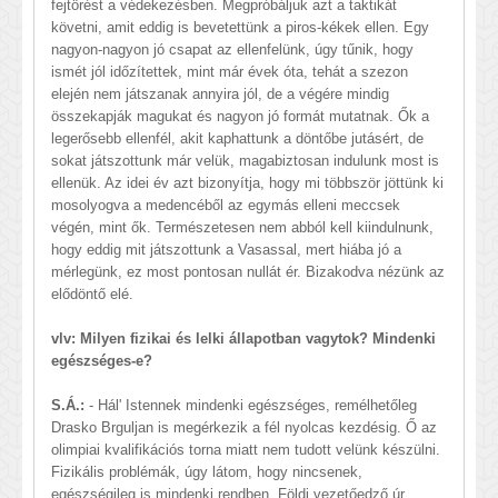
fejtörést a védekezésben. Megpróbáljuk azt a taktikát
követni, amit eddig is bevetettünk a piros-kékek ellen. Egy
nagyon-nagyon jó csapat az ellenfelünk, úgy tűnik, hogy
ismét jól időzítettek, mint már évek óta, tehát a szezon
elején nem játszanak annyira jól, de a végére mindig
összekapják magukat és nagyon jó formát mutatnak. Ők a
legerősebb ellenfél, akit kaphattunk a döntőbe jutásért, de
sokat játszottunk már velük, magabiztosan indulunk most is
ellenük. Az idei év azt bizonyítja, hogy mi többször jöttünk ki
mosolyogva a medencéből az egymás elleni meccsek
végén, mint ők. Természetesen nem abból kell kiindulnunk,
hogy eddig mit játszottunk a Vasassal, mert hiába jó a
mérlegünk, ez most pontosan nullát ér. Bizakodva nézünk az
elődöntő elé.
vlv: Milyen fizikai és lelki állapotban vagytok? Mindenki
egészséges-e?
S.Á.:
- Hál' Istennek mindenki egészséges, remélhetőleg
Drasko Brguljan is megérkezik a fél nyolcas kezdésig. Ő az
olimpiai kvalifikációs torna miatt nem tudott velünk készülni.
Fizikális problémák, úgy látom, hogy nincsenek,
egészségileg is mindenki rendben, Földi vezetőedző úr