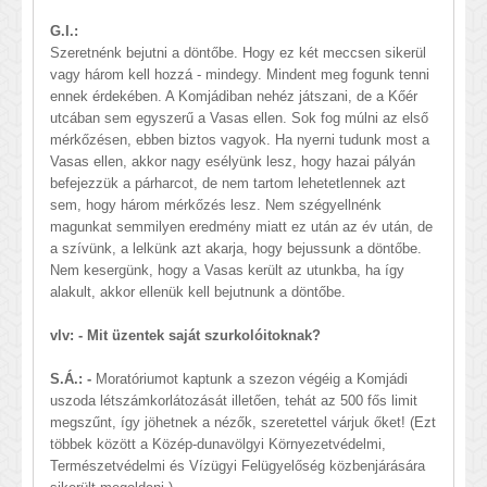
G.I.:
Szeretnénk bejutni a döntőbe. Hogy ez két meccsen sikerül
vagy három kell hozzá - mindegy. Mindent meg fogunk tenni
ennek érdekében. A Komjádiban nehéz játszani, de a Kőér
utcában sem egyszerű a Vasas ellen. Sok fog múlni az első
mérkőzésen, ebben biztos vagyok. Ha nyerni tudunk most a
Vasas ellen, akkor nagy esélyünk lesz, hogy hazai pályán
befejezzük a párharcot, de nem tartom lehetetlennek azt
sem, hogy három mérkőzés lesz. Nem szégyellnénk
magunkat semmilyen eredmény miatt ez után az év után, de
a szívünk, a lelkünk azt akarja, hogy bejussunk a döntőbe.
Nem kesergünk, hogy a Vasas került az utunkba, ha így
alakult, akkor ellenük kell bejutnunk a döntőbe.
vlv: - Mit üzentek saját szurkolóitoknak?
S.Á.: -
Moratóriumot kaptunk a szezon végéig a Komjádi
uszoda létszámkorlátozását illetően, tehát az 500 fős limit
megszűnt, így jöhetnek a nézők, szeretettel várjuk őket! (Ezt
többek között a Közép-dunavölgyi Környezetvédelmi,
Természetvédelmi és Vízügyi Felügyelőség közbenjárására