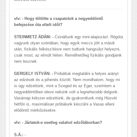
vlv: - Hogy töltötte a csapatotok a negyeddöntő
befejezése óta eltelt időt?
STEINMETZ ÁDÁM: -
Csináltunk egy mini-alapozást. Régóta
vagyunk olyan szériában, hogy egyik meccs jött a másik
után, fizikális felkészítésre nem tudtunk hangsúlyt helyezni,
csak most, az elmúlt héten. Remélhetőleg fizikális gondjaink
nem lesznek.
GERGELY ISTVÁN: -
Próbáltuk megtalálni a helyes arányt
az edzések és a pihenés között. Nem mondhatom, hogy mi
is úgy edzettünk, mint a Szeged és az Eger, szerintem a
negyeddöntőben eleve nekünk volt a legnehezebb dolgunk.
Vasárnap kétszer edzettünk, de gyakoroltunk még Húsvét
hétfőn is, maximálisan próbálunk készülni a Vasas elleni
elődöntő mérkőzésekre.
vlv: - Jártatok-e esetleg valahol edzőtáborban?
S.Á.:
-