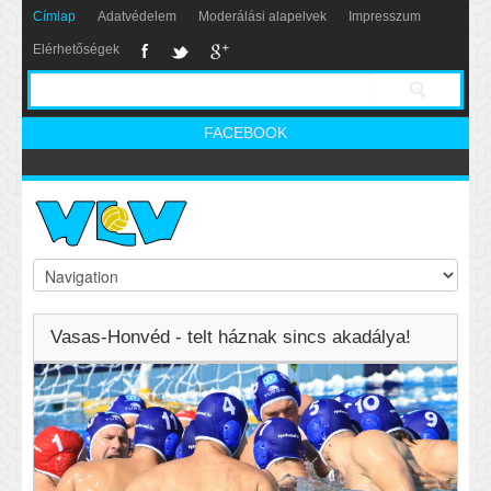
Címlap
Adatvédelem
Moderálási alapelvek
Impresszum
Elérhetőségek
FACEBOOK
Vasas-Honvéd - telt háznak sincs akadálya!