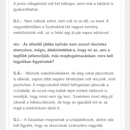
A junior válogatottal volt két kétkapu, amin már a taktikát is
gyakorolhattuk.
G.I.:
- Nem voltunk sehol, nem volt rá se idő, se keret. A
negyeddöntőben a Szolnokkal két nagyon kemény
mérkőzésünk volt, az is felért egy jó pár napos edzéssel...
vlv: - Az ellenfél játéka nyilván nem szorul részletes
elemzésre, mégis, áttekintettétek-e, hogy mi az, ami a
legfőbb jellemzőjük, más megfogalmazásban: mire kell
legjobban figyelnetek?
S.Á.:
- Néztünk videófelvételeket, de elég sokat játszottunk
is ellenük, sajnos több negatív élményben volt részünk, mint
pozitívban. A megszokottól eltérő felfogásban játsszák a
vízilabdát, és ezzel meg tudtak lepni minket többször is,
reméljük, hogy most nem így lesz. Szerintem most elég jól
sikerült a felkészülésünk, de hogy ez igazából mit ér, az
majd a mérkőzésen derül ki.
G.I.:
- A Vasasban megvannak a sztárjátékosok, akikre oda
kell figyelni, hogy ne okozzanak számunkra nagyobb