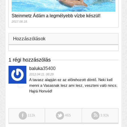
Steinmetz Ádám a legmélyebb vízbe készül!
2017.08.18.
Hozzászólások
1 régi hozzászólás
baluka
35400
2012.04.11. 08:29
A tavasz alapján ez az előrehozott döntő. Neki kell
menni a Vasasnak lesz ami lesz, veszteni való nincs.
Hajrá Honvéd!
112k
465
3.92k