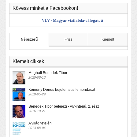
Kövess minket a Facebookon!
VLV - Magyar vízilabda-válogatott
Népszerű
Friss
Kiemelt
Kiemelt cikkek
Meghalt Benedek Tibor
2020-06-18
Kemény Dénes bejelentette lemondását
2018-05-29
Benedek Tibor befejezi - vlv-interjú, 2. rész
2016-10-21
A világ tetején
2013-08-04