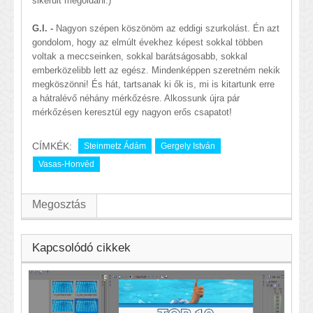
sikerült megoldani.)
G.I. -
Nagyon szépen köszönöm az eddigi szurkolást. Én azt
gondolom, hogy az elmúlt évekhez képest sokkal többen
voltak a meccseinken, sokkal barátságosabb, sokkal
emberközelibb lett az egész. Mindenképpen szeretném nekik
megköszönni! És hát, tartsanak ki ők is, mi is kitartunk erre
a hátralévő néhány mérkőzésre. Alkossunk újra pár
mérkőzésen keresztül egy nagyon erős csapatot!
CÍMKÉK:
Steinmetz Ádám
Gergely István
Vasas-Honvéd
Megosztás
Kapcsolódó cikkek