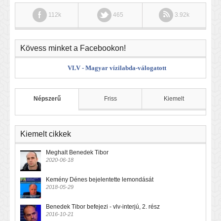
112k
465
3.92k
Kövess minket a Facebookon!
VLV - Magyar vízilabda-válogatott
Népszerű
Friss
Kiemelt
Kiemelt cikkek
Meghalt Benedek Tibor
2020-06-18
Kemény Dénes bejelentette lemondását
2018-05-29
Benedek Tibor befejezi - vlv-interjú, 2. rész
2016-10-21