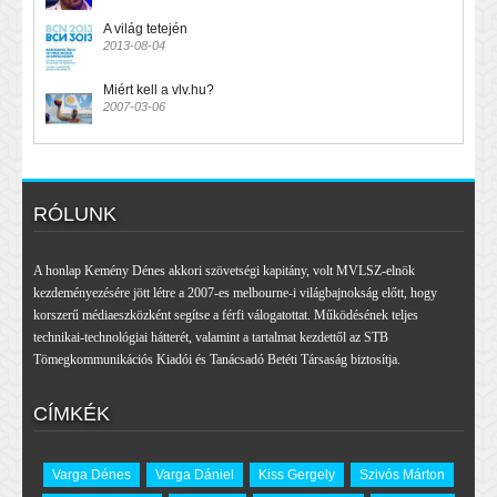
A világ tetején
2013-08-04
Miért kell a vlv.hu?
2007-03-06
RÓLUNK
A honlap Kemény Dénes akkori szövetségi kapitány, volt MVLSZ-elnök
kezdeményezésére jött létre a 2007-es melbourne-i világbajnokság előtt, hogy
korszerű médiaeszközként segítse a férfi válogatottat. Működésének teljes
technikai-technológiai hátterét, valamint a tartalmat kezdettől az STB
Tömegkommunikációs Kiadói és Tanácsadó Betéti Társaság biztosítja.
CÍMKÉK
Varga Dénes
Varga Dániel
Kiss Gergely
Szivós Márton