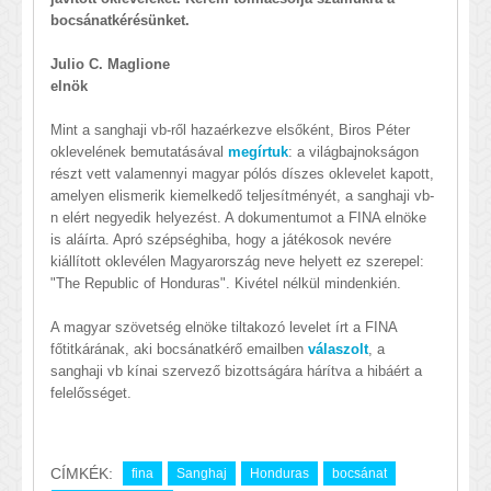
bocsánatkérésünket.
Julio C. Maglione
elnök
Mint a sanghaji vb-ről hazaérkezve elsőként, Biros Péter
oklevelének bemutatásával
megírtuk
: a világbajnokságon
részt vett valamennyi magyar pólós díszes oklevelet kapott,
amelyen elismerik kiemelkedő teljesítményét, a sanghaji vb-
n elért negyedik helyezést. A dokumentumot a FINA elnöke
is aláírta. Apró szépséghiba, hogy a játékosok nevére
kiállított oklevélen Magyarország neve helyett ez szerepel:
"The Republic of Honduras". Kivétel nélkül mindenkién.
A magyar szövetség elnöke tiltakozó levelet írt a FINA
főtitkárának, aki bocsánatkérő emailben
válaszolt
, a
sanghaji vb kínai szervező bizottságára hárítva a hibáért a
felelősséget.
CÍMKÉK:
fina
Sanghaj
Honduras
bocsánat