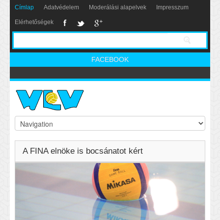
Címlap
Adatvédelem
Moderálási alapelvek
Impresszum
Elérhetőségek
FACEBOOK
A FINA elnöke is bocsánatot kért