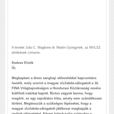
A levelet Julio C. Maglione dr. Martin Györgynek, az MVLSZ
elnökének címezte.
Kedves Elnök
Úr,
Megkaptam a téves sanghaji oklevelekkel kapcsolatos
levelét, mely szerint a magyar vízilabda-válogatott a 16.
FINA Világbajnokságon a Hondurasi Köztársaság nevére
kiállított iratokat kapott. Biztos vagyok benne, hogy
megérti, ez egy sajnálatos hiba, amely nem szándékosan
történt. Megtesszük a szükséges lépéseket, hogy a
magyar vízilabda-válogatott játékosai megkapják a
javított okleveleket. Kérem tolmácsolja számukra a