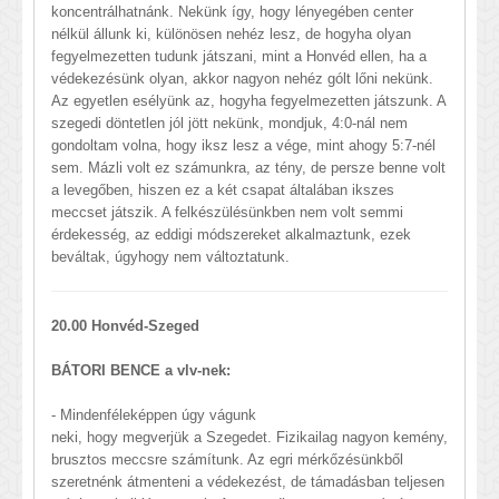
koncentrálhatnánk. Nekünk így, hogy lényegében center
nélkül állunk ki, különösen nehéz lesz, de hogyha olyan
fegyelmezetten tudunk játszani, mint a Honvéd ellen, ha a
védekezésünk olyan, akkor nagyon nehéz gólt lőni nekünk.
Az egyetlen esélyünk az, hogyha fegyelmezetten játszunk. A
szegedi döntetlen jól jött nekünk, mondjuk, 4:0-nál nem
gondoltam volna, hogy iksz lesz a vége, mint ahogy 5:7-nél
sem. Mázli volt ez számunkra, az tény, de persze benne volt
a levegőben, hiszen ez a két csapat általában ikszes
meccset játszik. A felkészülésünkben nem volt semmi
érdekesség, az eddigi módszereket alkalmaztunk, ezek
beváltak, úgyhogy nem változtatunk.
20.00 Honvéd-Szeged
BÁTORI BENCE a vlv-nek:
- Mindenféleképpen úgy vágunk
neki, hogy megverjük a Szegedet. Fizikailag nagyon kemény,
brusztos meccsre számítunk. Az egri mérkőzésünkből
szeretnénk átmenteni a védekezést, de támadásban teljesen