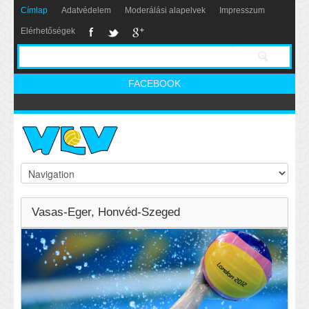
Címlap
Adatvédelem
Moderálási alapelvek
Impresszum
Elérhetőségek
FACEBOOK
Vasas-Eger, Honvéd-Szeged