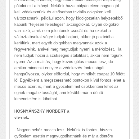
pótolni ezt a hiányt. Nekünk hazai pályán eleve nagyon jól
kell védekeznünk és elsősorban triviális dolgokon kell
változtatnunk, például azon, hogy kidolgozatlan helyzetekből
kapunk "teljesen felesleges" akciógólokat. Olyan dolgokról
van szó, amik nem jelentenek csodát és ha ezeket a
változtatásokat végre tudjuk hajtani, akkor jó pozícióba
kerülünk, mert egyéb dolgokban megvannak azok a
fegyvereink, amivel meg megtudjuk nyerni a mérkőzést. Ha
nem tudjuk hozni a szükséges stabilitást, akkor nem fogunk
nyerni. Az a realitás, hogy kevés gólos meccs lesz, de
amikor mindenki ennyire a védekezés fontosságát
hangsúlyozza, olykor előfordul, hogy mindkét csapat 10 fölött
lő. Egyébként a megszerezhető pontokon kívül fontos lehet a
meccs azért is, mert a győzelemmel csökkenteni lehet az
egriek magabiztosságát, ami később már a döntő
kimenetelére is kihathat.
HOSNYÁNSZKY NORBERT a
vlv-nek:
- Nagyon nehéz meccs lesz. Nekünk is fontos, hiszen
győzelem esetén megnyugodhatnánk és már a döntőre