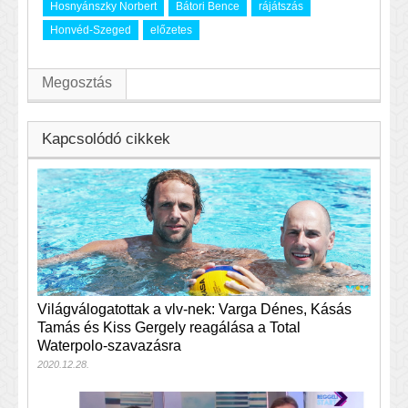
Hosnyánszky Norbert
Bátori Bence
rájátszás
Honvéd-Szeged
előzetes
Megosztás
Kapcsolódó cikkek
Világválogatottak a vlv-nek: Varga Dénes, Kásás
Tamás és Kiss Gergely reagálása a Total
Waterpolo-szavazásra
2020.12.28.