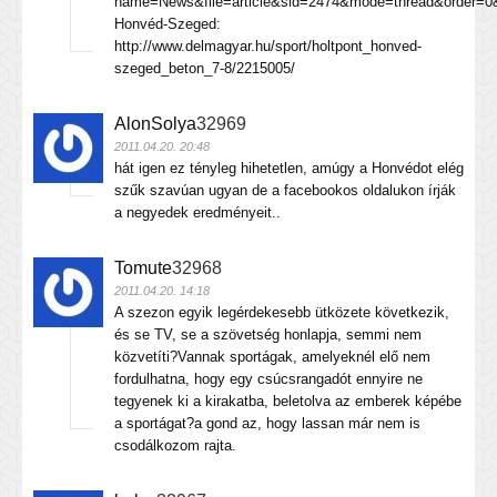
name=News&file=article&sid=2474&mode=thread&order=0
Honvéd-Szeged:
http://www.delmagyar.hu/sport/holtpont_honved-
szeged_beton_7-8/2215005/
AlonSolya
32969
2011.04.20. 20:48
hát igen ez tényleg hihetetlen, amúgy a Honvédot elég
szűk szavúan ugyan de a facebookos oldalukon írják
a negyedek eredményeit..
Tomute
32968
2011.04.20. 14:18
A szezon egyik legérdekesebb ütközete következik,
és se TV, se a szövetség honlapja, semmi nem
közvetíti?Vannak sportágak, amelyeknél elő nem
fordulhatna, hogy egy csúcsrangadót ennyire ne
tegyenek ki a kirakatba, beletolva az emberek képébe
a sportágat?a gond az, hogy lassan már nem is
csodálkozom rajta.