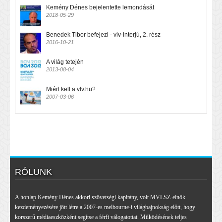
Kemény Dénes bejelentette lemondását
2018-05-29
Benedek Tibor befejezi - vlv-interjú, 2. rész
2016-10-21
A világ tetején
2013-08-04
Miért kell a vlv.hu?
2007-03-06
RÓLUNK
A honlap Kemény Dénes akkori szövetségi kapitány, volt MVLSZ-elnök
kezdeményezésére jött létre a 2007-es melbourne-i világbajnokság előtt, hogy
korszerű médiaeszközként segítse a férfi válogatottat. Működésének teljes