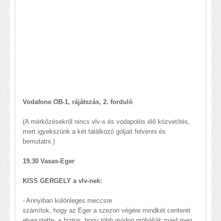
Vodafone OB-1, rájátszás, 2. forduló
(A mérkőzésekről nincs vlv-s és vodapolós élő közvetítés,
mert igyekszünk a két találkozó góljait felvenni és
bemutatni.)
19.30 Vasas-Eger
KISS GERGELY a vlv-nek:
- Annyiban különleges meccsre
számítok, hogy az Eger a szezon végére mindkét centerét
elvesztette, s biztos, hogy több módon próbálják majd meg