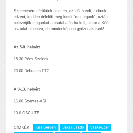
Szerencsére sérültünk nincsen, az idő jó volt, tudtunk
edzeni, kedden délelőtt még kicsit "mocorgunk", aztán
belevetjük magunkat a csatába és ha kell, akkor a Kőér
uszodát elbontva, de mindenképpen győzni akarunk!
Az 5-8. helyért
18.30 Pécs-Szolnok
20.00 Debrecen-FTC
A 9-13. helyért
16.00 Szentes-ASI
19.0 OSC-UTE
CÍMKÉK:
Kiss Gergely
Baksa László
Vasas-Eger