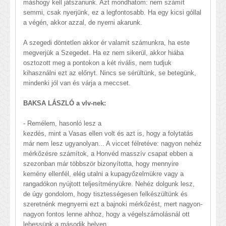
máshogy kell játszanunk. Azt mondhatom: nem számít
semmi, csak nyerjünk, ez a legfontosabb. Ha egy kicsi góllal
a végén, akkor azzal, de nyerni akarunk.
A szegedi döntetlen akkor ér valamit számunkra, ha este
megverjük a Szegedet. Ha ez nem sikerül, akkor hiába
osztozott meg a pontokon a két rivális, nem tudjuk
kihasználni ezt az előnyt. Nincs se sérültünk, se betegünk,
mindenki jól van és várja a meccset.
BAKSA LÁSZLÓ a vlv-nek:
- Remélem, hasonló lesz a
kezdés, mint a Vasas ellen volt és azt is, hogy a folytatás
már nem lesz ugyanolyan... A viccet félretéve: nagyon nehéz
mérkőzésre számítok, a Honvéd masszív csapat ebben a
szezonban már többször bizonyította, hogy mennyire
kemény ellenfél, elég utalni a kupagyőzelmükre vagy a
rangadókon nyújtott teljesítményükre. Nehéz dolgunk lesz,
de úgy gondolom, hogy tisztességesen felkészültünk és
szeretnénk megnyerni ezt a bajnoki mérkőzést, mert nagyon-
nagyon fontos lenne ahhoz, hogy a végelszámolásnál ott
lehessünk a második helyen.