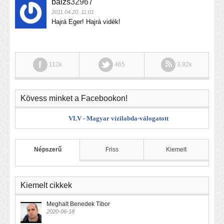
balzs
32967
2011.04.20. 11:01
Hajrá Eger! Hajrá vidék!
112k
465
3.92k
Kövess minket a Facebookon!
VLV - Magyar vízilabda-válogatott
Népszerű
Friss
Kiemelt
Kiemelt cikkek
Meghalt Benedek Tibor
2020-06-18