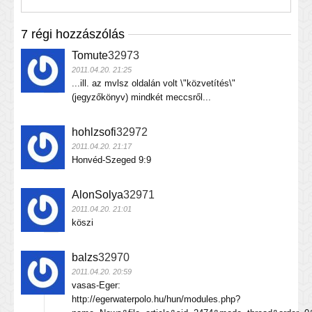
7 régi hozzászólás
Tomute
32973
2011.04.20. 21:25
...ill. az mvlsz oldalán volt \"közvetítés\"
(jegyzőkönyv) mindkét meccsről...
hohlzsofi
32972
2011.04.20. 21:17
Honvéd-Szeged 9:9
AlonSolya
32971
2011.04.20. 21:01
köszi
balzs
32970
2011.04.20. 20:59
vasas-Eger:
http://egerwaterpolo.hu/hun/modules.php?