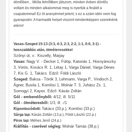
döntőben... Mióta felnőttben játszom, minden évben döntős
voltam és minden alkalommal meg is nyertük a finálét a
csapatommal! Ez öt aranyérmet jelent, s ez a szám idén nem fog
gyarapodni. A harmadik helyet viszont mindenképpen szeretnénk
elérni!
Vasas-Szeged 15:13 (3:3, 4:3, 2:3, 2:2, 1:1, 0:0, 3:1) -
hosszabbítás után, ötméteresekkel
Szőnyi út, v.: Kiszelly, Marjay
Vasas:
Nagy V. - Decker 1, Fülöp, Katonás 1, Hosnyánszky
3, Vörös, Kovács R. 1, Létay 1, Varga Dániel, Varga Dénes
7, Kis G. 1, Takács. Edző: Földi László
Szeged:
Baksa - Török 3, Lehmann, Varga P., Vindisch 2,
Ágner, Busila 1, Komlósi 1, Molnár T. 3, Juhász Zs. 1,
Somogyi 2, Kayes. Edző: Kásás Zoltán
Gól - emberelőnyből:
4/12, ill. 5/11
Gól - ötméteresből:
1/3, ill. -/1
Kipontozódott:
Takács (33.p.), Komlósi (33.p.)
Sárga lap:
Kásás Zoltán (13.p.), Földi László (22.p.)
Piros lap:
Méhes Jenő (24.p.)
Kiállítás - cserével végleg:
Molnár Tamás (38.p.)