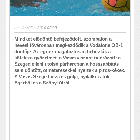
hozzászólás
,
2010.05.05.
Mindkét elődöntő befejeződött, szombaton a
hevesi fővárosban megkezdődik a Vodafone OB-1
döntője. Az egriek magabiztosan behúzták a
kötelező győzelmet, a Vasas viszont túlórázott: a
Szeged elleni utolsó párharcban a hosszabbítás
sem döntött, ötméteresekkel nyertek a piros-kékek.
A Vasas-Szeged összes gólja, nyilatkozatok
Egerből és a Szőnyi útról.