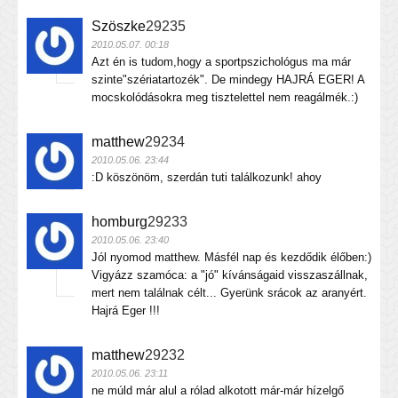
Szöszke
29235
2010.05.07. 00:18
Azt én is tudom,hogy a sportpszichológus ma már
szinte"szériatartozék". De mindegy HAJRÁ EGER! A
mocskolódásokra meg tisztelettel nem reagálmék.:)
matthew
29234
2010.05.06. 23:44
:D köszönöm, szerdán tuti találkozunk! ahoy
homburg
29233
2010.05.06. 23:40
Jól nyomod matthew. Másfél nap és kezdődik élőben:)
Vigyázz szamóca: a "jó" kívánságaid visszaszállnak,
mert nem találnak célt... Gyerünk srácok az aranyért.
Hajrá Eger !!!
matthew
29232
2010.05.06. 23:11
ne múld már alul a rólad alkotott már-már hízelgő