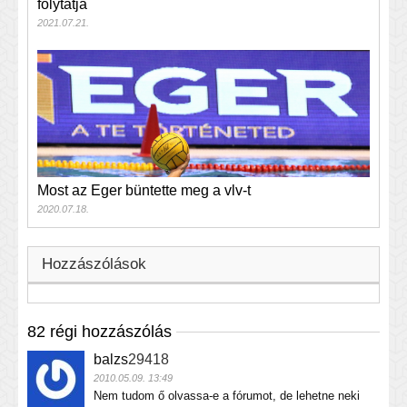
folytatja
2021.07.21.
Most az Eger büntette meg a vlv-t
2020.07.18.
Hozzászólások
82 régi hozzászólás
balzs
29418
2010.05.09. 13:49
Nem tudom ő olvassa-e a fórumot, de lehetne neki