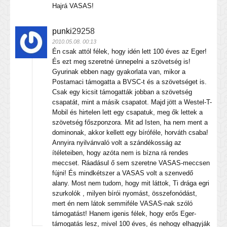
Hajrá VASAS!
punki
29258
2010.05.08. 00:13
Én csak attól félek, hogy idén lett 100 éves az Eger!
És ezt meg szeretné ünnepelni a szövetség is!
Gyurinak ebben nagy gyakorlata van, mikor a
Postamaci támogatta a BVSC-t és a szövetséget is.
Csak egy kicsit támogatták jobban a szövetség
csapatát, mint a másik csapatot. Majd jött a Westel-T-
Mobil és hirtelen lett egy csapatuk, meg ők lettek a
szövetség főszponzora. Mit ad Isten, ha nem ment a
dominonak, akkor kellett egy bíróféle, horváth csaba!
Annyira nyilvánvaló volt a szándékosság az
ítéleteiben, hogy azóta nem is bízna rá rendes
meccset. Ráadásul ő sem szeretne VASAS-meccsen
fújni! És mindkétszer a VASAS volt a szenvedő
alany. Most nem tudom, hogy mit láttok, Ti drága egri
szurkolók , milyen bírói nyomást, összefonódást,
mert én nem látok semmiféle VASAS-nak szóló
támogatást! Hanem igenis félek, hogy erős Eger-
támogatás lesz, mivel 100 éves, és nehogy elhagyják