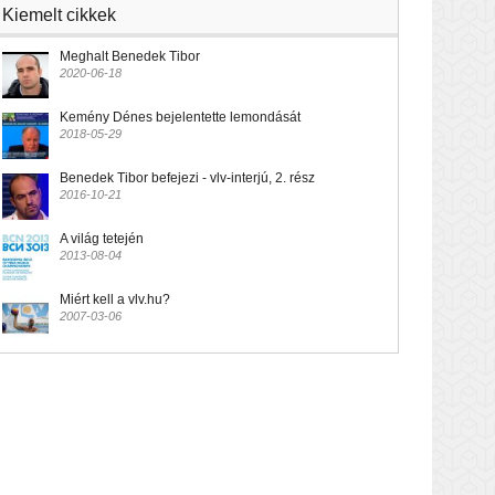
Kiemelt cikkek
Meghalt Benedek Tibor
2020-06-18
Kemény Dénes bejelentette lemondását
2018-05-29
Benedek Tibor befejezi - vlv-interjú, 2. rész
2016-10-21
A világ tetején
2013-08-04
Miért kell a vlv.hu?
2007-03-06