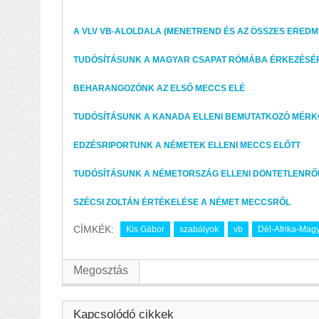
A VLV VB-ALOLDALA (MENETREND ÉS AZ ÖSSZES ERED
TUDÓSÍTÁSUNK A MAGYAR CSAPAT RÓMÁBA ÉRKEZÉSÉ
BEHARANGOZÓNK AZ ELSŐ MECCS ELÉ
TUDÓSÍTÁSUNK A KANADA ELLENI BEMUTATKOZÓ MÉR
EDZÉSRIPORTUNK A NÉMETEK ELLENI MECCS ELŐTT
TUDÓSÍTÁSUNK A NÉMETORSZÁG ELLENI DÖNTETLENRŐ
SZÉCSI ZOLTÁN ÉRTÉKELÉSE A NÉMET MECCSRŐL
CÍMKÉK:
Kis Gábor
szabályok
vb
Dél-Afrika-Mag
Megosztás
Kapcsolódó cikkek