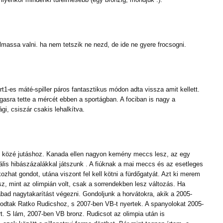
lmassa valni. ha nem tetszik ne nezd, de ide ne gyere frocsogni.
rt1-es máté-spiller páros fantasztikus módon adta vissza amit kellett.
asra tette a mércét ebben a sportágban. A fociban is nagy a
ági, csiszár csakis lehalkítva.
lc közé jutáshoz. Kanada ellen nagyon kemény meccs lesz, az egy
mális hibászázalákkal játszunk . A fiúknak a mai meccs és az esetleges
zhat gondot, utána viszont fel kell kötni a fürdőgatyát. Azt ki merem
sz, mint az olimpián volt, csak a sorrendekben lesz változás. Ha
bad nagytakarítást végezni. Gondoljunk a horvátokra, akik a 2005-
odtak Ratko Rudicshoz, s 2007-ben VB-t nyertek. A spanyolokat 2005-
rt. S lám, 2007-ben VB bronz. Rudicsot az olimpia után is