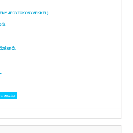
MÉNY JEGYZŐKÖNYVEKKEL)
RŐL
KŐZÉSRŐL
L
yarország