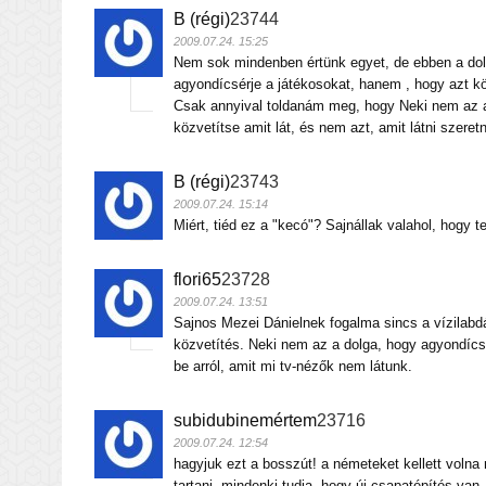
B (régi)
23744
2009.07.24. 15:25
Nem sok mindenben értünk egyet, de ebben a dolo
agyondícsérje a játékosokat, hanem , hogy azt köz
Csak annyival toldanám meg, hogy Neki nem az a
közvetítse amit lát, és nem azt, amit látni szeret
B (régi)
23743
2009.07.24. 15:14
Miért, tiéd ez a "kecó"? Sajnállak valahol, hogy t
flori65
23728
2009.07.24. 13:51
Sajnos Mezei Dánielnek fogalma sincs a vízilabdá
közvetítés. Neki nem az a dolga, hogy agyondícsé
be arról, amit mi tv-nézők nem látunk.
subidubinemértem
23716
2009.07.24. 12:54
hagyjuk ezt a bosszút! a németeket kellett volna 
tartani, mindenki tudja, hogy új csapatépítés van