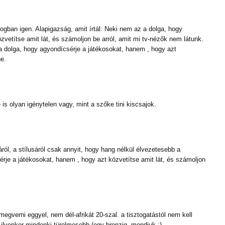
gban igen. Alapigazság, amit írtál: Neki nem az a dolga, hogy
vetítse amit lát, és számoljon be arról, amit mi tv-nézők nem látunk.
 dolga, hogy agyondícsérje a játékosokat, hanem , hogy azt
ne.
e is olyan igénytelen vagy, mint a szőke tini kiscsajok.
ról, a stílusáról csak annyit, hogy hang nélkül élvezetesebb a
rje a játékosokat, hanem , hogy azt közvetítse amit lát, és számoljon
megverni eggyel, nem dél-afrikát 20-szal. a tisztogatástól nem kell
, ilyenkor mindenki türelmesebb (egy bronzig, mondjuk :).