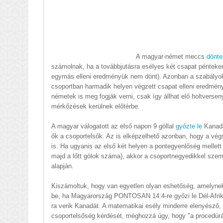
A magyar-német meccs
dönte
számolnak, ha a továbbjutásra esélyes két csapat pénteken
egymás elleni eredményük nem dönt). Azonban a szabályok
csoportban harmadik helyen végzett csapat elleni eredmén
németek is meg fogják verni, csak így állhat elő holtversen
mérkőzések kerülnek előtérbe.
A magyar válogatott az első napon 9 góllal
győzte le
Kanadá
ők a csoportelsők. Az is elképzelhető azonban, hogy a végs
is. Ha ugyanis az első két helyen a pontegyenlőség mellet
majd a lőtt gólok száma), akkor a csoportnegyedikkel sze
alapján.
Kiszámoltuk, hogy van egyetlen olyan eshetőség, amelynek 
be, ha Magyarország PONTOSAN 14:4-re győzi le Dél-Afrik
ra verik Kanadát. A matematikai esély minderre elenyésző,
csoportelsőség kérdését, méghozzá úgy, hogy "a procedúrá