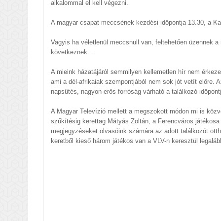
alkalommal el kell végezni.
A magyar csapat meccsének kezdési időpontja 13.30, a Ka
Vagyis ha véletlenül meccsnull van, feltehetően üzennek a
következnek...
A mieink házatájáról semmilyen kellemetlen hír nem érkeze
ami a dél-afrikaiak szempontjából nem sok jót vetít előre. 
napsütés, nagyon erős forróság várható a találkozó időpont
A Magyar Televízió mellett a megszokott módon mi is közv
szűkítésig kerettag Mátyás Zoltán, a Ferencváros játékosa 
megjegyzéseket olvasóink számára az adott találkozót otth
keretből kieső három játékos van a VLV-n keresztül legalább