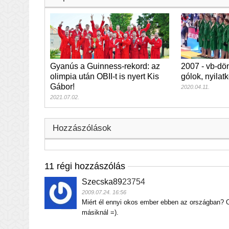
Gyanús a Guinness-rekord: az
2007 - vb-dön
olimpia után OBII-t is nyert Kis
gólok, nyilat
Gábor!
2020.04.11.
2021.07.02.
Hozzászólások
11 régi hozzászólás
Szecska89
23754
2009.07.24. 16:56
Miért él ennyi okos ember ebben az országban? O
másiknál =).