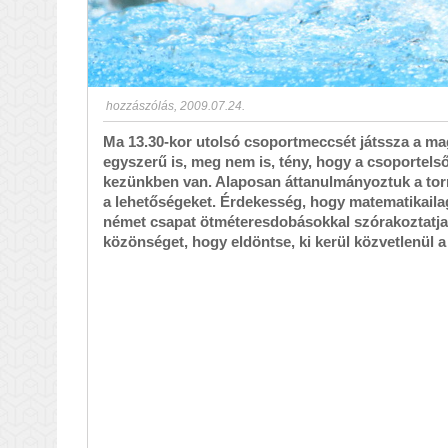
hozzászólás
,
2009.07.24.
Ma 13.30-kor utolsó csoportmeccsét játssza a mag
egyszerű is, meg nem is, tény, hogy a csoportel
kezünkben van. Alaposan áttanulmányoztuk a torn
a lehetőségeket. Érdekesség, hogy matematikailag
német csapat ötméteresdobásokkal szórakoztatja 
közönséget, hogy eldöntse, ki kerül közvetlenül 