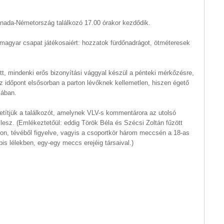
nada-Németország találkozó 17.00 órakor kezdődik.
 magyar csapat játékosaiért: hozzatok fürdőnadrágot, ötméteresek
tt, mindenki erős bizonyítási vággyal készül a pénteki mérkőzésre,
Az időpont elsősorban a parton lévőknek kellemetlen, hiszen égető
jában.
etítjük a találkozót, amelynek VLV-s kommentárora az utolsó
lesz. (Emlékeztetőül: eddig Török Béla és Szécsi Zoltán fűzött
on, tévéből figyelve, vagyis a csoportkör három meccsén a 18-as
is lélekben, egy-egy meccs erejéig társaival.)