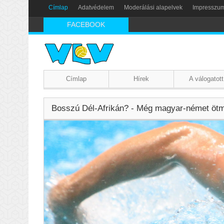
Címlap
Adatvédelem
Moderálási alapelvek
Impresszu
FACEBOOK
Címlap
Hírek
A válogatott
Bosszú Dél-Afrikán? - Még magyar-német ötmé