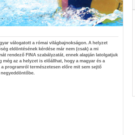
yar válogatott a római világbajnokságon. A helyzet
sőség eldöntésének kérdése már nem (csak) a mi
át rendező FINA szabályzatát, ennek alapján latolgatjuk
 még az a helyzet is előállhat, hogy a magyar és a
a programról természetesen előre mit sem sejtő
a negyeddöntőbe.