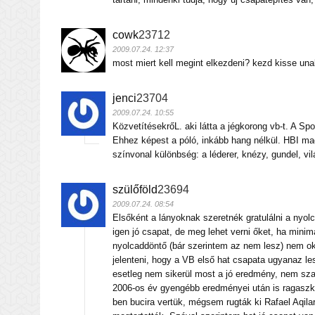
cowk
23712
2009.07.24. 12:37
most miert kell megint elkezdeni? kezd kisse una
jenci
23704
2009.07.24. 10:55
KözvetítésekrőL. aki látta a jégkorong vb-t. A Spo
Ehhez képest a póló, inkább hang nélkül. HBI mag
színvonal különbség: a léderer, knézy, gundel, vil
szülőföld
23694
2009.07.24. 08:54
Elsőként a lányoknak szeretnék gratulálni a nyo
igen jó csapat, de meg lehet verni őket, ha mini
nyolcaddöntő (bár szerintem az nem lesz) nem oko
jelenteni, hogy a VB első hat csapata ugyanaz le
esetleg nem sikerül most a jó eredmény, nem sza
2006-os év gyengébb eredményei után is ragaszk
ben bucira vertük, mégsem rugták ki Rafael Aqila