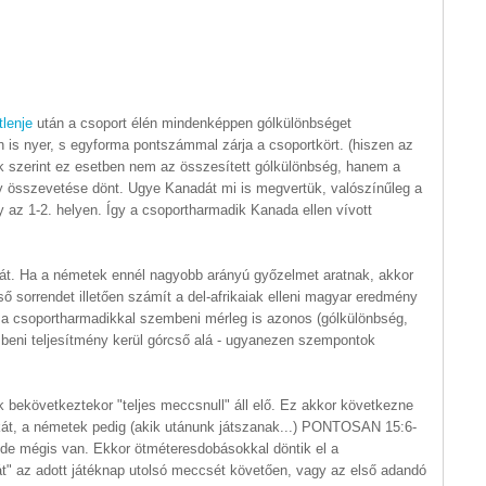
tlenje
után a csoport élén mindenképpen gólkülönbséget
 is nyer, s egyforma pontszámmal zárja a csoportkört. (hiszen az
 szerint ez esetben nem az összesített gólkülönbség, hanem a
y összevetése dönt. Ugye Kanadát mi is megvertük, valószínűleg a
y az 1-2. helyen. Így a csoportharmadik Kanada ellen vívott
t. Ha a németek ennél nagyobb arányú győzelmet aratnak, akkor
ő sorrendet illetően számít a del-afrikaiak elleni magyar eredmény
t a csoportharmadikkal szembeni mérleg is azonos (gólkülönbség,
mbeni teljesítmény kerül górcső alá - ugyanezen szempontok
bekövetkeztekor "teljes meccsnull" áll elő. Ez akkor következne
át, a németek pedig (akik utánunk játszanak...) PONTOSAN 15:6-
 de mégis van. Ekkor ötméteresdobásokkal döntik el a
t" az adott játéknap utolsó meccsét követően, vagy az első adandó