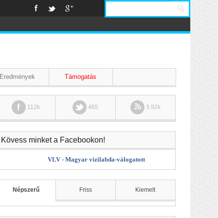
Eredmények
Támogatás
112k
465
3.92k
Kövess minket a Facebookon!
VLV - Magyar vízilabda-válogatott
Népszerű
Friss
Kiemelt